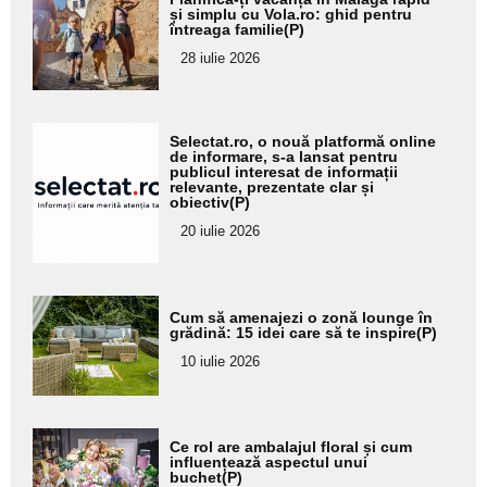
aici textul
și simplu cu Vola.ro: ghid pentru
întreaga familie(P)
pentru
28 iulie 2026
subtitlu
Adaugă
Selectat.ro, o nouă platformă online
aici textul
de informare, s-a lansat pentru
publicul interesat de informații
pentru
relevante, prezentate clar și
obiectiv(P)
subtitlu
20 iulie 2026
Adaugă
Cum să amenajezi o zonă lounge în
aici textul
grădină: 15 idei care să te inspire(P)
pentru
10 iulie 2026
subtitlu
Adaugă
Ce rol are ambalajul floral și cum
aici textul
influențează aspectul unui
buchet(P)