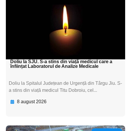
subtitluAdaugă aici
textul pentru
subtitluAdaugă aici
textul pentru
subtitluAdaugă aici
textul pentru subti
Doliu la SJU. S-a stins din viață medicul care a
înființat Laboratorul de Analize Medicale
Doliu la Spitalul Județean de Urgență din Târgu Jiu. S-
a stins din viață medicul Titu Dobroiu, cel...
8 august 2026