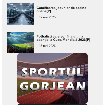
Adaugă
Gamificarea jocurilor de casino
aici textul
online(P)
pentru
19 mai 2026
subtitlu
Adaugă
Fotbaliști care vor fi la ultima
aici textul
apariție la Cupa Mondială 2026(P)
pentru
15 mai 2026
subtitlu