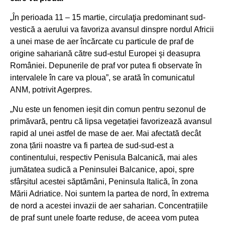
„În perioada 11 – 15 martie, circulaţia predominant sud-
vestică a aerului va favoriza avansul dinspre nordul Africii
a unei mase de aer încărcate cu particule de praf de
origine sahariană către sud-estul Europei şi deasupra
României. Depunerile de praf vor putea fi observate în
intervalele în care va ploua”, se arată în comunicatul
ANM, potrivit Agerpres.
„Nu este un fenomen ieșit din comun pentru sezonul de
primăvară, pentru că lipsa vegetației favorizează avansul
rapid al unei astfel de mase de aer. Mai afectată decât
zona țării noastre va fi partea de sud-sud-est a
continentului, respectiv Penisula Balcanică, mai ales
jumătatea sudică a Peninsulei Balcanice, apoi, spre
sfârșitul acestei săptămâni, Peninsula Italică, în zona
Mării Adriatice. Noi suntem la partea de nord, în extrema
de nord a acestei invazii de aer saharian. Concentrațiile
de praf sunt unele foarte reduse, de aceea vom putea