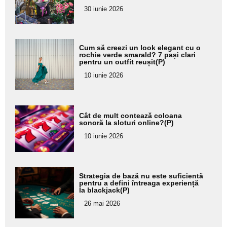
pentru
30 iunie 2026
subtitlu
Adaugă
Cum să creezi un look elegant cu o
aici textul
rochie verde smarald? 7 pași clari
pentru un outfit reușit(P)
pentru
10 iunie 2026
subtitlu
Adaugă
Cât de mult contează coloana
aici textul
sonoră la sloturi online?(P)
pentru
10 iunie 2026
subtitlu
Adaugă
Strategia de bază nu este suficientă
aici textul
pentru a defini întreaga experiență
la blackjack(P)
pentru
26 mai 2026
subtitlu