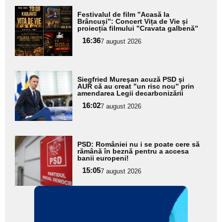
Adaugă
Festivalul de film ”Acasă la
aici textul
Brâncuși”: Concert Vița de Vie și
proiecția filmului ”Cravata galbenă”
pentru
16:36
7 august 2026
subtitlu
Adaugă
Siegfried Mureşan acuză PSD şi
aici textul
AUR că au creat ”un risc nou” prin
amendarea Legii decarbonizării
pentru
16:02
7 august 2026
subtitlu
Adaugă
PSD: României nu i se poate cere să
aici textul
rămână în beznă pentru a accesa
banii europeni!
pentru
15:05
7 august 2026
subtitlu