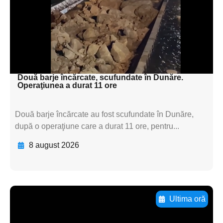
subtitluAdaugă aici
textul pentru
subtitluAdaugă aici
textul pentru subti
Două barje încărcate, scufundate în Dunăre.
Operaţiunea a durat 11 ore
Două barje încărcate au fost scufundate în Dunăre,
după o operaţiune care a durat 11 ore, pentru...
8 august 2026
Ultima oră
Adaugă aici textul pentru