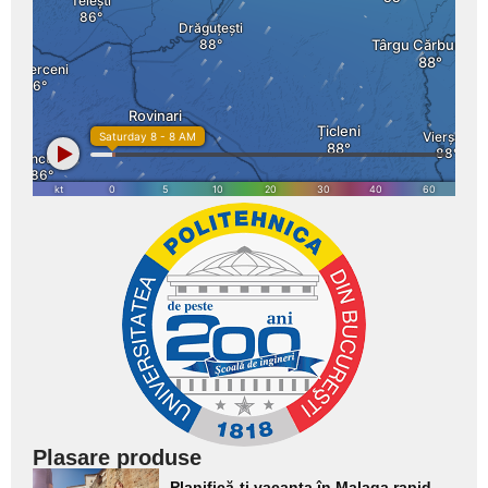
Plasare produse
Adaugă
Planifică-ți vacanța în Malaga rapid