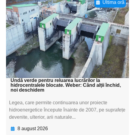
Ultima oră
Adaugă aici textul pentru
subtitluAdaugă aici
textul pentru
subtitluAdaugă aici
textul pentru
subtitluAdaugă aici
textul pentru subti
Undă verde pentru reluarea lucrărilor la
hidrocentralele blocate. Weber: Când alții închid,
noi deschidem
Legea, care permite continuarea unor proiecte
hidroenergetice începute înainte de 2007, pe suprafețe
devenite, ulterior, arii naturale...
8 august 2026