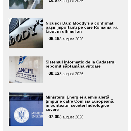
10:07
8 august 2026
Adaugă
Nicușor Dan: Moody’s a confirmat
aici textul
pașii importanți pe care România i-a
făcut în ultimul an
pentru
08:19
8 august 2026
subtitlu
Adaugă
Sistemul informatic de la Cadastru,
aici textul
repornit săptămâna viitoare
pentru
08:12
8 august 2026
subtitlu
Adaugă
Ministerul Energiei a emis alertă
aici textul
timpurie către Comisia Europeană,
în contextul secetei hidrologice
pentru
severe
subtitlu
07:00
8 august 2026