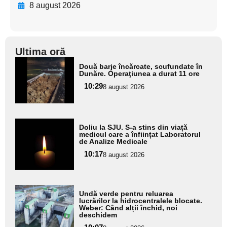
8 august 2026
Ultima oră
Adaugă
Două barje încărcate, scufundate în
aici textul
Dunăre. Operaţiunea a durat 11 ore
pentru
10:29
8 august 2026
subtitlu
Adaugă
Doliu la SJU. S-a stins din viață
aici textul
medicul care a înființat Laboratorul
de Analize Medicale
pentru
10:17
8 august 2026
subtitlu
Adaugă
Undă verde pentru reluarea
aici textul
lucrărilor la hidrocentralele blocate.
Weber: Când alții închid, noi
pentru
deschidem
subtitlu