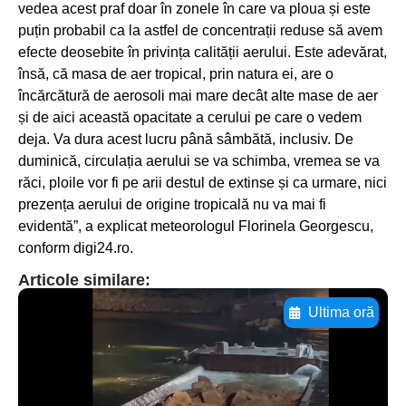
vedea acest praf doar în zonele în care va ploua și este
puțin probabil ca la astfel de concentrații reduse să avem
efecte deosebite în privința calității aerului. Este adevărat,
însă, că masa de aer tropical, prin natura ei, are o
încărcătură de aerosoli mai mare decât alte mase de aer
și de aici această opacitate a cerului pe care o vedem
deja. Va dura acest lucru până sâmbătă, inclusiv. De
duminică, circulația aerului se va schimba, vremea se va
răci, ploile vor fi pe arii destul de extinse și ca urmare, nici
prezența aerului de origine tropicală nu va mai fi
evidentă”, a explicat meteorologul Florinela Georgescu,
conform digi24.ro.
Articole similare:
Ultima oră
Adaugă aici textul pentru
subtitluAdaugă aici
textul pentru