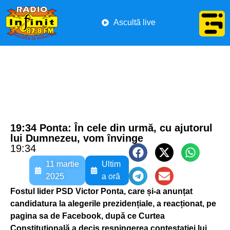
Ascultă live
19:34 Ponta: În cele din urmă, cu ajutorul
lui Dumnezeu, vom învinge
19:34
11 martie
Ultim
2025
a oră
Fostul lider PSD Victor Ponta, care și-a anunțat
candidatura la alegerile prezidențiale, a reacționat, pe
pagina sa de Facebook, după ce Curtea
Constituțională a decis respingerea contestației lui