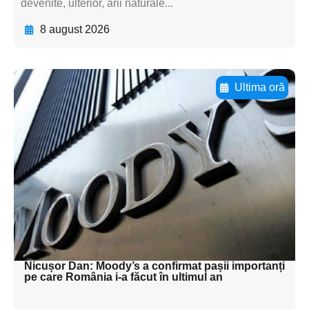
devenite, ulterior, arii naturale...
8 august 2026
Ultima oră
Adaugă aici textul pentru
subtitluAdaugă aici
textul pentru
subtitluAdaugă aici
textul pentru
subtitluAdaugă aici
textul pentru subti
Nicușor Dan: Moody’s a confirmat pașii importanți
pe care România i-a făcut în ultimul an