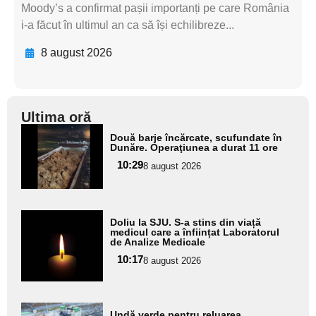
Moody’s a confirmat pașii importanți pe care România
i-a făcut în ultimul an ca să își echilibreze...
8 august 2026
Ultima oră
Adaugă
Două barje încărcate, scufundate în
aici textul
Dunăre. Operaţiunea a durat 11 ore
pentru
10:29
8 august 2026
subtitlu
Adaugă
Doliu la SJU. S-a stins din viață
aici textul
medicul care a înființat Laboratorul
de Analize Medicale
pentru
10:17
8 august 2026
subtitlu
Adaugă
Undă verde pentru reluarea