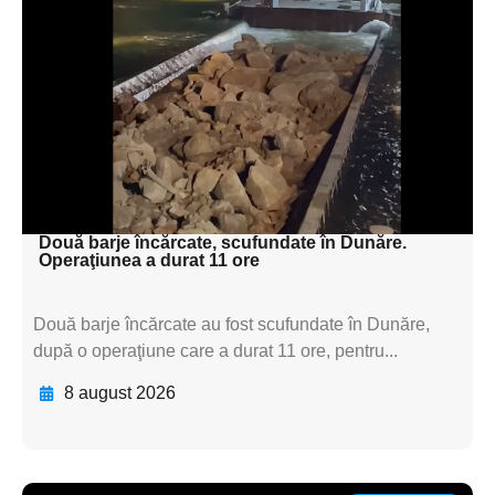
subtitluAdaugă aici
textul pentru
subtitluAdaugă aici
textul pentru
subtitluAdaugă aici
textul pentru subti
Două barje încărcate, scufundate în Dunăre.
Operaţiunea a durat 11 ore
Două barje încărcate au fost scufundate în Dunăre,
după o operaţiune care a durat 11 ore, pentru...
8 august 2026