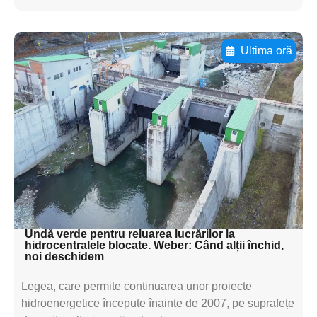
Ultima oră
Adaugă aici textul pentru
subtitluAdaugă aici
textul pentru
subtitluAdaugă aici
textul pentru
subtitluAdaugă aici
textul pentru subti
Undă verde pentru reluarea lucrărilor la
hidrocentralele blocate. Weber: Când alții închid,
noi deschidem
Legea, care permite continuarea unor proiecte
hidroenergetice începute înainte de 2007, pe suprafețe