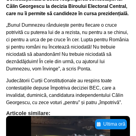
Călin Georgescu la decizia Biroului Electoral Central,
care nu îi permite să candideze în cursa prezidențială.
„Bunul Dumnezeu rânduiește pentru fiecare o cruce
potrivită cu puterea lui de a rezista, nu pentru a se chinui,
ci pentru a urca de pe cruce în cer. Lupta pentru România
și pentru români nu încetează niciodată! Nu trebuie
niciodată să abandonăm! Nu trebuie niciodată să
deznădăjduim! În cele din urmă, cu ajutorul lui
Dumnezeu, vom învinge”, a scris Ponta.
Judecătorii Curții Constituționale au respins toate
contestațiile depuse împotriva deciziei BEC, care a
invalidat, duminică, candidatura independentului Călin
Georgescu, cu zece voturi „pentru” și patru „împotrivă”.
Articole similare:
Ultima oră
Adaugă aici textul pentru