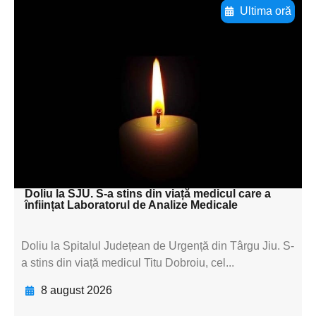
Ultima oră
Adaugă aici textul pentru
subtitluAdaugă aici
textul pentru
subtitluAdaugă aici
textul pentru
subtitluAdaugă aici
textul pentru subti
Doliu la SJU. S-a stins din viață medicul care a
înființat Laboratorul de Analize Medicale
Doliu la Spitalul Județean de Urgență din Târgu Jiu. S-
a stins din viață medicul Titu Dobroiu, cel...
8 august 2026