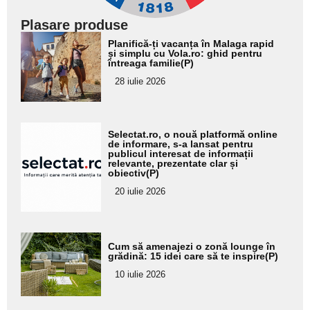
Plasare produse
Adaugă
Planifică-ți vacanța în Malaga rapid
aici textul
și simplu cu Vola.ro: ghid pentru
întreaga familie(P)
pentru
28 iulie 2026
subtitlu
Adaugă
Selectat.ro, o nouă platformă online
aici textul
de informare, s-a lansat pentru
publicul interesat de informații
pentru
relevante, prezentate clar și
obiectiv(P)
subtitlu
20 iulie 2026
Adaugă
Cum să amenajezi o zonă lounge în
aici textul
grădină: 15 idei care să te inspire(P)
pentru
10 iulie 2026
subtitlu