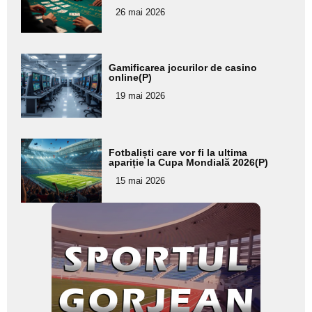
pentru
26 mai 2026
subtitlu
Adaugă
Gamificarea jocurilor de casino
aici textul
online(P)
pentru
19 mai 2026
subtitlu
Adaugă
Fotbaliști care vor fi la ultima
aici textul
apariție la Cupa Mondială 2026(P)
pentru
15 mai 2026
subtitlu