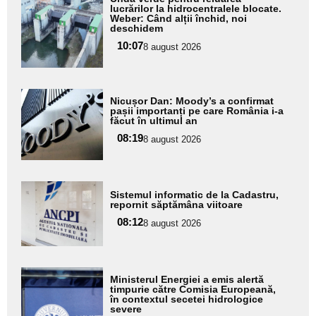
aici textul
lucrărilor la hidrocentralele blocate.
Weber: Când alții închid, noi
pentru
deschidem
subtitlu
10:07
8 august 2026
Adaugă
Nicușor Dan: Moody’s a confirmat
aici textul
pașii importanți pe care România i-a
făcut în ultimul an
pentru
08:19
8 august 2026
subtitlu
Adaugă
Sistemul informatic de la Cadastru,
aici textul
repornit săptămâna viitoare
pentru
08:12
8 august 2026
subtitlu
Adaugă
Ministerul Energiei a emis alertă
aici textul
timpurie către Comisia Europeană,
în contextul secetei hidrologice
pentru
severe