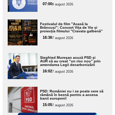
subtitlu
07:00
8 august 2026
Adaugă
Festivalul de film ”Acasă la
aici textul
Brâncuși”: Concert Vița de Vie și
proiecția filmului ”Cravata galbenă”
pentru
16:36
7 august 2026
subtitlu
Adaugă
Siegfried Mureşan acuză PSD şi
aici textul
AUR că au creat ”un risc nou” prin
amendarea Legii decarbonizării
pentru
16:02
7 august 2026
subtitlu
Adaugă
PSD: României nu i se poate cere să
aici textul
rămână în beznă pentru a accesa
banii europeni!
pentru
15:05
7 august 2026
subtitlu