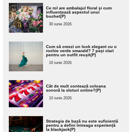
Adaugă
Ce rol are ambalajul floral și cum
aici textul
influențează aspectul unui
buchet(P)
pentru
30 iunie 2026
subtitlu
Adaugă
Cum să creezi un look elegant cu o
aici textul
rochie verde smarald? 7 pași clari
pentru un outfit reușit(P)
pentru
10 iunie 2026
subtitlu
Adaugă
Cât de mult contează coloana
aici textul
sonoră la sloturi online?(P)
pentru
10 iunie 2026
subtitlu
Adaugă
Strategia de bază nu este suficientă
aici textul
pentru a defini întreaga experiență
la blackjack(P)