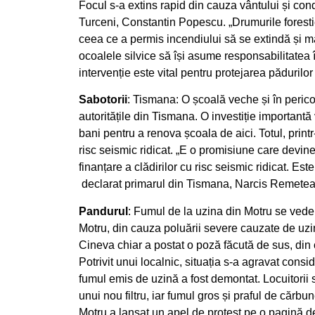
Focul s-a extins rapid din cauza vântului și cond
Turceni, Constantin Popescu. „Drumurile forestie
ceea ce a permis incendiului să se extindă și ma
ocoalele silvice să își asume responsabilitatea 
intervenție este vital pentru protejarea pădurilor
Sabotorii
: Tismana: O școală veche și în perico
autoritățile din Tismana. O investiție importantă v
bani pentru a renova școala de aici. Totul, printr-
risc seismic ridicat. „E o promisiune care devin
finanțare a clădirilor cu risc seismic ridicat. Es
declarat primarul din Tismana, Narcis Remetea
Pandurul
: Fumul de la uzina din Motru se vede d
Motru, din cauza poluării severe cauzate de uzin
Cineva chiar a postat o poză făcută de sus, din
Potrivit unui localnic, situația s-a agravat consi
fumul emis de uzină a fost demontat. Locuitorii 
unui nou filtru, iar fumul gros și praful de cărbu
Motru a lansat un apel de protest pe o pagină d