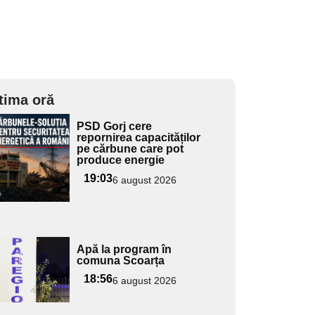
tima oră
Adaugă
PSD Gorj cere
ici textul
repornirea capacităților
pe cărbune care pot
pentru
produce energie
ubtitlu
19:03
6 august 2026
Adaugă
Apă la program în
ici textul
comuna Scoarța
pentru
18:56
6 august 2026
ubtitlu