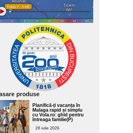
asare produse
Adaugă
Planifică-ți vacanța în
ici textul
Malaga rapid și simplu
cu Vola.ro: ghid pentru
pentru
întreaga familie(P)
ubtitlu
28 iulie 2026