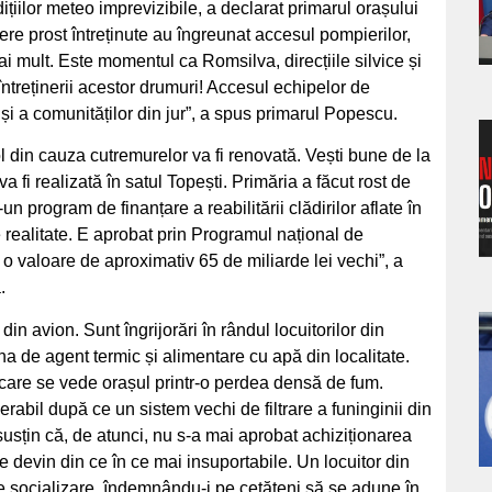
ițiilor meteo imprevizibile, a declarat primarul orașului
s
re prost întreținute au îngreunat accesul pompierilor,
i mult. Este momentul ca Romsilva, direcțiile silvice și
întreținerii acestor drumuri! Accesul echipelor de
 și a comunităților din jur”, a spus primarul Popescu.
a
l din cauza cutremurelor va fi renovată. Vești bune de la
a fi realizată în satul Topești. Primăria a făcut rost de
s
un program de finanțare a reabilitării clădirilor aflate în
e realitate. E aprobat prin Programul național de
te o valoare de aproximativ 65 de miliarde lei vechi”, a
.
in avion. Sunt îngrijorări în rândul locuitorilor din
a
a de agent termic și alimentare cu apă din localitate.
 care se vede orașul printr-o perdea densă de fum.
s
derabil după ce un sistem vechi de filtrare a funinginii din
susțin că, de atunci, nu s-a mai aprobat achiziționarea
ne devin din ce în ce mai insuportabile. Un locuitor din
e socializare, îndemnându-i pe cetățeni să se adune în