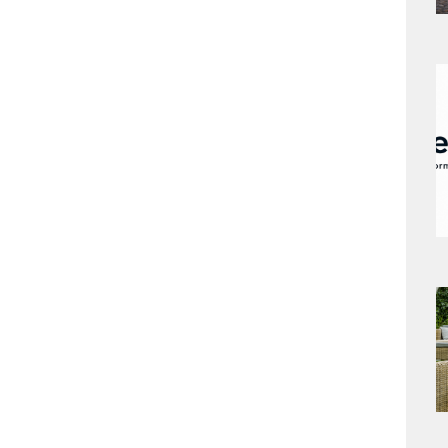
a
s
a
s