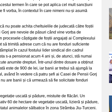
acestui termen în care se pot aplica cel mult sancțiuni
e fi vorba, în contextul în care nimeni nu-și asumă
a
că nu poate achita cheltuielile de judecată către foștii
s
i Gorj are nevoie de păsuri când vine vorba de
în procesele câștigate de foștii angajați ai Complexului
 să trimită adrese cum că nu are fonduri suficiente
tâmplat în cazul fostului lider sindical din cadrul
sta s-a pensionat acum 4 ani și, de atunci, stă numai
a
cute anumite drepturi. Într-unul dintre dosare a obținut
tă este de 900 de lei, iar banii ar trebui să ajungă la
s
l, având în vedere că patru șefi ai Casei de Pensii Gorj
 nu are banii și că urmează să fie solicitate fonduri
egetație uscată și pădure, mistuite de flăcări. Un
tiv 60 de hectare de vegetație uscată, lizieră și pădure,
a
itatul animalelor sălbatice în zona Strâmba Jiu-Turceni.