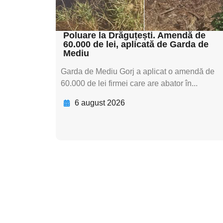
subtitluAdaugă aici
textul pentru subti
Poluare la Drăguțești. Amendă de
60.000 de lei, aplicată de Garda de
Mediu
Garda de Mediu Gorj a aplicat o amendă de
60.000 de lei firmei care are abator în...
6 august 2026