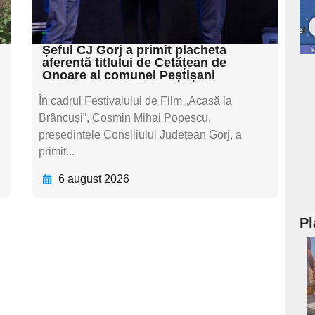
subtitluAdaugă aici
textul pentru subti
Șeful CJ Gorj a primit placheta
aferentă titlului de Cetățean de
Onoare al comunei Peștișani
În cadrul Festivalului de Film „Acasă la
Brâncuși”, Cosmin Mihai Popescu,
președintele Consiliului Județean Gorj, a
primit...
6 august 2026
Pl
a
s