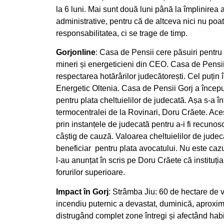
la 6 luni. Mai sunt două luni până la împlinirea 
administrative, pentru că de altceva nici nu poat
responsabilitatea, ci se trage de timp.
Gorjonline
: Casa de Pensii cere păsuiri pentru 
mineri și energeticieni din CEO. Casa de Pensi
respectarea hotărârilor judecătorești. Cel puțin 
Energetic Oltenia. Casa de Pensii Gorj a început
pentru plata cheltuielilor de judecată. Așa s-a în
termocentralei de la Rovinari, Doru Crăete. Ace
prin instanțele de judecată pentru a-i fi recunos
câștig de cauză. Valoarea cheltuielilor de judeca
beneficiar pentru plata avocatului. Nu este cazu
l-au anunțat în scris pe Doru Crăete că instituția
forurilor superioare.
Impact în Gorj
: Strâmba Jiu: 60 de hectare de v
incendiu puternic a devastat, duminică, aproxima
distrugând complet zone întregi și afectând hab