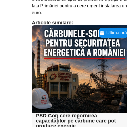
fața Primăriei pentru a cere urgent instalarea unu
euro.
Articole similare:
Ultima or
Adaugă aici textul
pentru
subtitluAdaugă aici
textul pentru
subtitluAdaugă aici
textul pentru
subtitluAdaugă aici
textul pentru subti
PSD Gorj cere repornirea
capacităților pe cărbune care pot
produce energie