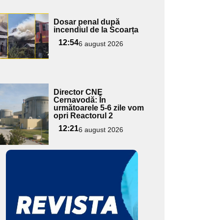
Adaugă
Dosar penal după
ici textul
incendiul de la Scoarța
pentru
12:54
6 august 2026
ubtitlu
Adaugă
Director CNE
ici textul
Cernavodă: În
următoarele 5-6 zile vom
pentru
opri Reactorul 2
ubtitlu
12:21
6 august 2026