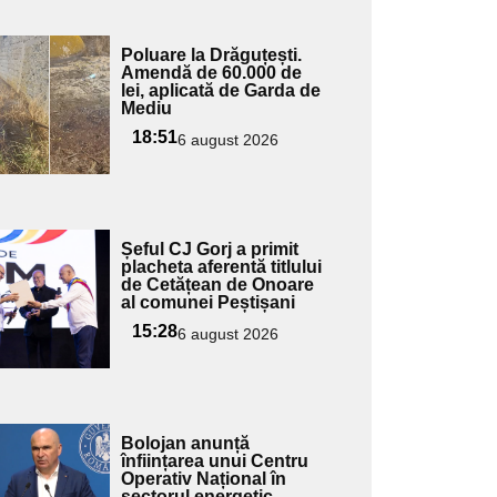
Adaugă
Poluare la Drăguțești.
ici textul
Amendă de 60.000 de
lei, aplicată de Garda de
pentru
Mediu
ubtitlu
18:51
6 august 2026
Adaugă
Șeful CJ Gorj a primit
ici textul
placheta aferentă titlului
de Cetățean de Onoare
pentru
al comunei Peștișani
ubtitlu
15:28
6 august 2026
Adaugă
Bolojan anunță
ici textul
înființarea unui Centru
Operativ Național în
pentru
sectorul energetic