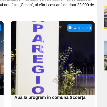
i nou filtru „Ciclon”, al cărui cost ar fi de doar 22.000 de
a
s
ă
Ultima oră
Adaugă aici textul
pentru
a
subtitluAdaugă aici
textul pentru
s
subtitluAdaugă aici
textul pentru
subtitluAdaugă aici
textul pentru subti
Apă la program în comuna Scoarța