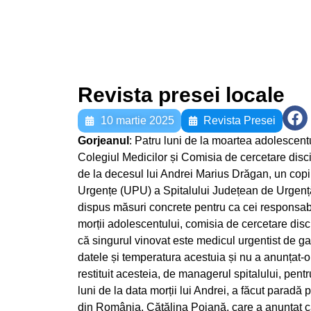
Revista presei locale
10 martie 2025
Revista Presei
Gorjeanul
: Patru luni de la moartea adolesce
Colegiul Medicilor și Comisia de cercetare disci
de la decesul lui Andrei Marius Drăgan, un copil 
Urgențe (UPU) a Spitalului Județean de Urgență (
dispus măsuri concrete pentru ca cei responsabi
morții adolescentului, comisia de cercetare discip
că singurul vinovat este medicul urgentist de g
datele și temperatura acestuia și nu a anunțat-
restituit acesteia, de managerul spitalului, pentr
luni de la data morții lui Andrei, a făcut paradă
din România, Cătălina Poiană, care a anunțat că 