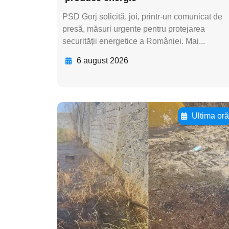
PSD Gorj solicită, joi, printr-un comunicat de
presă, măsuri urgente pentru protejarea
securității energetice a României. Mai...
6 august 2026
Ultima or
Adaugă aici textul
pentru
subtitluAdaugă aici
textul pentru
subtitluAdaugă aici
textul pentru