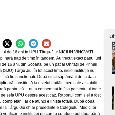
Ul
a
ntului de 16 ani în UPU Târgu-Jiu: NICIUN VINOVAT!
plinară trag de timp în tandem. Au trecut exact patru luni
s
de 16 ani, din Scoarța, pe un pat al Unității de Primiri
SJU) Târgu Jiu. În tot acest timp, nicio instituție nu
li să fie sancționați. După cinci săptămâni de la data
linară constituită la nivelul unității medicale a stabilit
ardă pentru că… nu a consemnat în fișa pacientului toate
a
o pe șefa UPU despre acest caz. Raportul comisiei a fost
u completări, iar de atunci e liniște totală. După două
s
 pe la Târgu-Jiu chiar președintele Colegiului Medicilor
verificările instituției pe care o conduce pot dura până