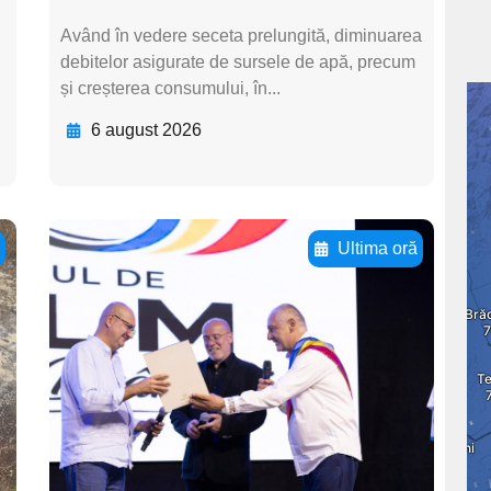
Având în vedere seceta prelungită, diminuarea
debitelor asigurate de sursele de apă, precum
și creșterea consumului, în...
6 august 2026
ă
Ultima oră
Adaugă aici textul
pentru
subtitluAdaugă aici
textul pentru
subtitluAdaugă aici
textul pentru