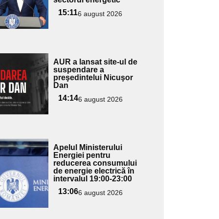
ubtitlu
15:11
6 august 2026
Adaugă
AUR a lansat site-ul de
ici textul
suspendare a
preşedintelui Nicuşor
pentru
Dan
ubtitlu
14:14
6 august 2026
Adaugă
Apelul Ministerului
ici textul
Energiei pentru
reducerea consumului
pentru
de energie electrică în
ubtitlu
intervalul 19:00-23:00
13:06
6 august 2026