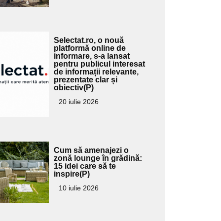
Adaugă
Selectat.ro, o nouă
ici textul
platformă online de
informare, s-a lansat
pentru
pentru publicul interesat
ubtitlu
de informații relevante,
prezentate clar și
obiectiv(P)
20 iulie 2026
Adaugă
Cum să amenajezi o
ici textul
zonă lounge în grădină:
15 idei care să te
pentru
inspire(P)
ubtitlu
10 iulie 2026