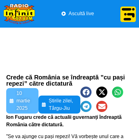
Ascultă live
Crede că România se îndreaptă ”cu pași
repezi” către dictatură
10
martie
Știrile zilei
,
2025
Târgu-Jiu
Ion Fugaru crede că actualii guvernanți îndreaptă
România către dictatură.
”Se va ajunge cu pași repezi! Vă vorbește unul care a