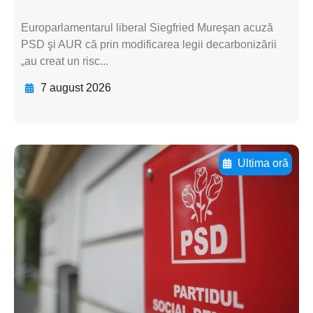
Europarlamentarul liberal Siegfried Mureşan acuză
PSD şi AUR că prin modificarea legii decarbonizării
„au creat un risc...
7 august 2026
Ultima oră
Adaugă aici textul pentru
subtitluAdaugă aici
textul pentru
subtitluAdaugă aici
textul pentru
subtitluAdaugă aici