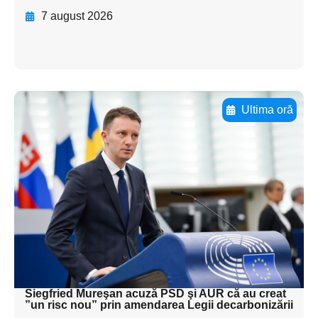
7 august 2026
Ultima oră
Adaugă aici textul pentru
subtitluAdaugă aici
textul pentru
subtitluAdaugă aici
textul pentru
subtitluAdaugă aici
textul pentru subti
Siegfried Mureşan acuză PSD şi AUR că au creat
”un risc nou” prin amendarea Legii decarbonizării