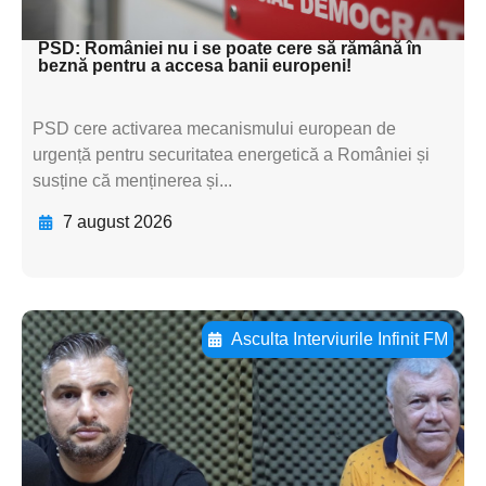
textul pentru subti
PSD: României nu i se poate cere să rămână în
beznă pentru a accesa banii europeni!
PSD cere activarea mecanismului european de
urgență pentru securitatea energetică a României și
susține că menținerea și...
7 august 2026
Asculta Interviurile Infinit FM
Adaugă aici textul pentru
subtitluAdaugă aici
textul pentru
subtitluAdaugă aici