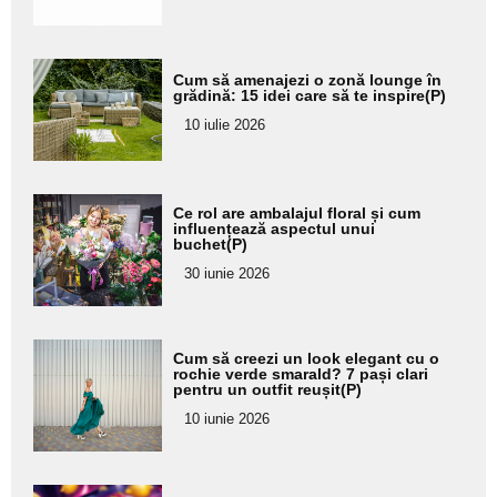
Adaugă
Cum să amenajezi o zonă lounge în
aici textul
grădină: 15 idei care să te inspire(P)
pentru
10 iulie 2026
subtitlu
Adaugă
Ce rol are ambalajul floral și cum
aici textul
influențează aspectul unui
buchet(P)
pentru
30 iunie 2026
subtitlu
Adaugă
Cum să creezi un look elegant cu o
aici textul
rochie verde smarald? 7 pași clari
pentru un outfit reușit(P)
pentru
10 iunie 2026
subtitlu
Adaugă