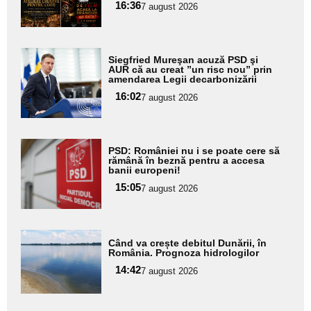
16:36
7 august 2026
subtitlu
Adaugă
Siegfried Mureşan acuză PSD şi
aici textul
AUR că au creat ”un risc nou” prin
amendarea Legii decarbonizării
pentru
16:02
7 august 2026
subtitlu
Adaugă
PSD: României nu i se poate cere să
aici textul
rămână în beznă pentru a accesa
banii europeni!
pentru
15:05
7 august 2026
subtitlu
Adaugă
Când va crește debitul Dunării, în
aici textul
România. Prognoza hidrologilor
pentru
14:42
7 august 2026
subtitlu