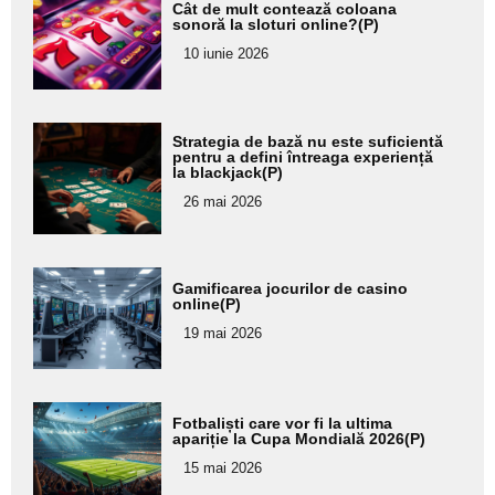
Cât de mult contează coloana
aici textul
sonoră la sloturi online?(P)
pentru
10 iunie 2026
subtitlu
Adaugă
Strategia de bază nu este suficientă
aici textul
pentru a defini întreaga experiență
la blackjack(P)
pentru
26 mai 2026
subtitlu
Adaugă
Gamificarea jocurilor de casino
aici textul
online(P)
pentru
19 mai 2026
subtitlu
Adaugă
Fotbaliști care vor fi la ultima
aici textul
apariție la Cupa Mondială 2026(P)
pentru
15 mai 2026
subtitlu