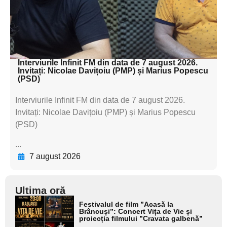
textul pentru
subtitluAdaugă aici
textul pentru subti
Interviurile Infinit FM din data de 7 august 2026.
Invitați: Nicolae Davițoiu (PMP) și Marius Popescu
(PSD)
Interviurile Infinit FM din data de 7 august 2026.
Invitați: Nicolae Davițoiu (PMP) și Marius Popescu
(PSD)
...
7 august 2026
Ultima oră
Adaugă
Festivalul de film ”Acasă la
aici textul
Brâncuși”: Concert Vița de Vie și
proiecția filmului ”Cravata galbenă”
pentru