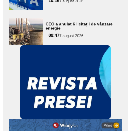
10:16
7 august 2026
subtitlu
Adaugă
CEO a anulat 6 licitații de vânzare
aici textul
energie
pentru
09:47
7 august 2026
subtitlu