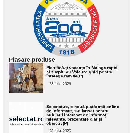
Plasare produse
Adaugă
Planifică-ți vacanța în Malaga rapid
aici textul
și simplu cu Vola.ro: ghid pentru
întreaga familie(P)
pentru
28 iulie 2026
subtitlu
Adaugă
Selectat.ro, o nouă platformă online
aici textul
de informare, s-a lansat pentru
publicul interesat de informații
pentru
relevante, prezentate clar și
obiectiv(P)
subtitlu
20 iulie 2026