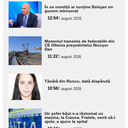
Adaugă
În ce condiții ar susține Bolojan un
aici textul
guvern tehnocrat
pentru
12:54
7 august 2026
subtitlu
Adaugă
Memoriul transmis de federațiile din
aici textul
CE Oltenia președintelui Nicușor
Dan
pentru
11:22
7 august 2026
subtitlu
Adaugă
Tânără din Runcu, dată dispărută
aici textul
10:56
pentru
7 august 2026
subtitlu
Adaugă
Un șofer băut s-a răsturnat cu
aici textul
mașina, la Crasna. Fratele, venit să-l
ajute, a ajuns la spital
pentru