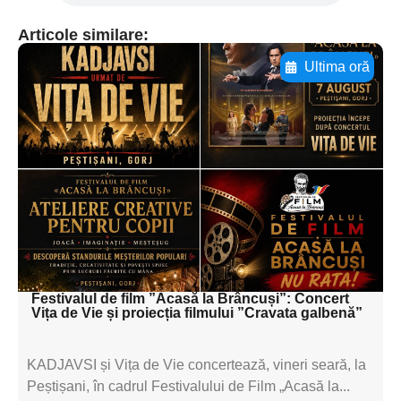
Articole similare:
Ultima oră
Adaugă aici textul pentru
subtitluAdaugă aici
textul pentru
subtitluAdaugă aici
textul pentru
subtitluAdaugă aici
textul pentru subti
Festivalul de film ”Acasă la Brâncuși”: Concert
Vița de Vie și proiecția filmului ”Cravata galbenă”
KADJAVSI și Vița de Vie concertează, vineri seară, la
Peștișani, în cadrul Festivalului de Film „Acasă la...