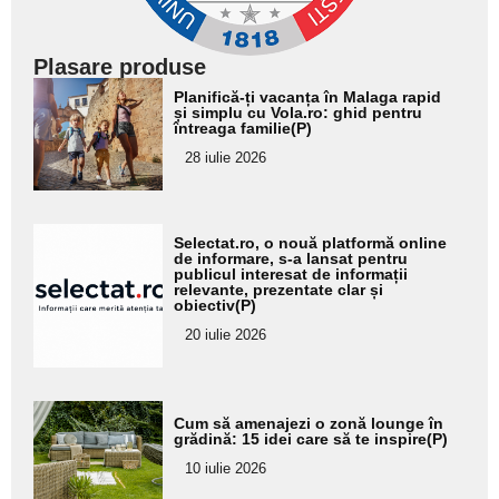
Plasare produse
Adaugă
Planifică-ți vacanța în Malaga rapid
aici textul
și simplu cu Vola.ro: ghid pentru
întreaga familie(P)
pentru
28 iulie 2026
subtitlu
Adaugă
Selectat.ro, o nouă platformă online
aici textul
de informare, s-a lansat pentru
publicul interesat de informații
pentru
relevante, prezentate clar și
obiectiv(P)
subtitlu
20 iulie 2026
Adaugă
Cum să amenajezi o zonă lounge în
aici textul
grădină: 15 idei care să te inspire(P)
pentru
10 iulie 2026
subtitlu