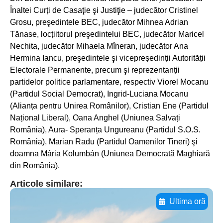
Înaltei Curți de Casaţie şi Justiţie – judecător Cristinel
Grosu, preşedintele BEC, judecător Mihnea Adrian
Tănase, locțiitorul preşedintelui BEC, judecător Maricel
Nechita, judecător Mihaela Mîneran, judecător Ana
Hermina Iancu, preşedintele şi vicepreședinții Autorității
Electorale Permanente, precum şi reprezentanții
partidelor politice parlamentare, respectiv Viorel Mocanu
(Partidul Social Democrat), Ingrid-Luciana Mocanu
(Alianța pentru Unirea Românilor), Cristian Ene (Partidul
Național Liberal), Oana Anghel (Uniunea Salvați
România), Aura- Speranța Ungureanu (Partidul S.O.S.
România), Marian Radu (Partidul Oamenilor Tineri) şi
doamna Mária Kolumbán (Uniunea Democrată Maghiară
din România).
Articole similare:
Ultima oră
Adaugă aici textul pentru