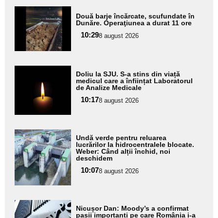
Adaugă
Două barje încărcate, scufundate în
aici textul
Dunăre. Operaţiunea a durat 11 ore
pentru
10:29
8 august 2026
subtitlu
Adaugă
Doliu la SJU. S-a stins din viață
aici textul
medicul care a înființat Laboratorul
de Analize Medicale
pentru
10:17
8 august 2026
subtitlu
Adaugă
Undă verde pentru reluarea
aici textul
lucrărilor la hidrocentralele blocate.
Weber: Când alții închid, noi
pentru
deschidem
subtitlu
10:07
8 august 2026
Adaugă
Nicușor Dan: Moody’s a confirmat
aici textul
pașii importanți pe care România i-a