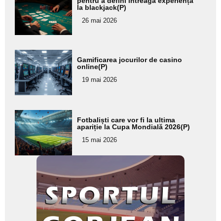
aici textul
pentru a defini întreaga experiență
la blackjack(P)
pentru
26 mai 2026
subtitlu
Adaugă
Gamificarea jocurilor de casino
aici textul
online(P)
pentru
19 mai 2026
subtitlu
Adaugă
Fotbaliști care vor fi la ultima
aici textul
apariție la Cupa Mondială 2026(P)
pentru
15 mai 2026
subtitlu