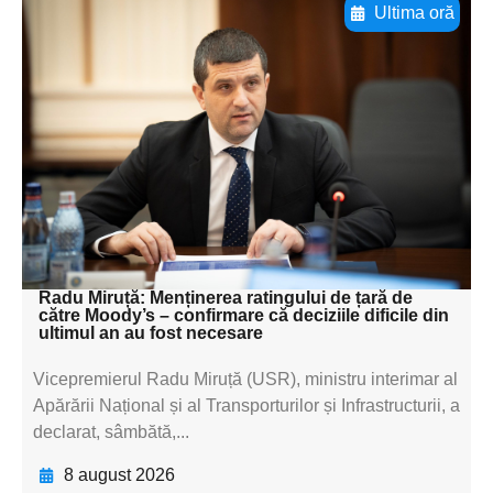
Ultima oră
Adaugă aici textul pentru
subtitluAdaugă aici
textul pentru
subtitluAdaugă aici
textul pentru
subtitluAdaugă aici
textul pentru subti
Radu Miruță: Menținerea ratingului de țară de
către Moody’s – confirmare că deciziile dificile din
ultimul an au fost necesare
Vicepremierul Radu Miruță (USR), ministru interimar al
Apărării Național și al Transporturilor și Infrastructurii, a
declarat, sâmbătă,...
8 august 2026