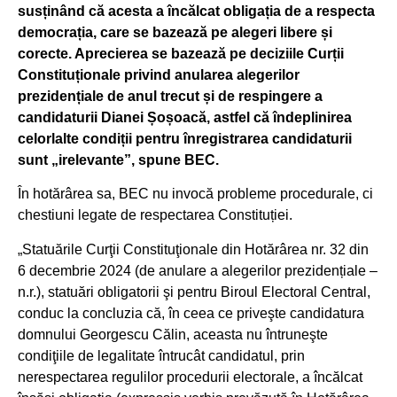
susținând că acesta a încălcat obligația de a respecta
democrația, care se bazează pe alegeri libere și
corecte. Aprecierea se bazează pe deciziile Curții
Constituționale privind anularea alegerilor
prezidențiale de anul trecut și de respingere a
candidaturii Dianei Șoșoacă, astfel că îndeplinirea
celorlalte condiții pentru înregistrarea candidaturii
sunt „irelevante”, spune BEC.
În hotărârea sa, BEC nu invocă probleme procedurale, ci
chestiuni legate de respectarea Constituției.
„Statuările Curţii Constituţionale din Hotărârea nr. 32 din
6 decembrie 2024 (de anulare a alegerilor prezidențiale –
n.r.), statuări obligatorii şi pentru Biroul Electoral Central,
conduc la concluzia că, în ceea ce priveşte candidatura
domnului Georgescu Călin, aceasta nu întruneşte
condiţiile de legalitate întrucât candidatul, prin
nerespectarea regulilor procedurii electorale, a încălcat