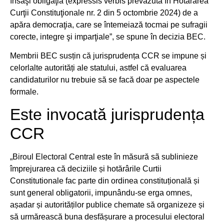
însăşi obligaţia (expressis verbis prevăzută în Hotărârea
Curţii Constituţionale nr. 2 din 5 octombrie 2024) de a
apăra democraţia, care se întemeiază tocmai pe sufragii
corecte, integre şi imparţiale”, se spune în decizia BEC.
Membrii BEC susțin că jurisprudența CCR se impune și
celorlalte autorități ale statului, astfel că evaluarea
candidaturilor nu trebuie să se facă doar pe aspectele
formale.
Este invocată jurisprudența
CCR
„Biroul Electoral Central este în măsură sã sublinieze
împrejurarea că deciziile și hotărârile Curtii
Constitutionale fac parte din ordinea constituțională și
sunt general obligatorii, impunându-se erga omnes,
așadar și autorităților publice chemate să organizeze și
să urmărească buna desfășurare a procesului electoral