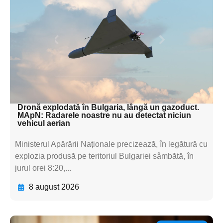
subtitluAdaugă aici
textul pentru
subtitluAdaugă aici
textul pentru
subtitluAdaugă aici
textul pentru subti
Dronă explodată în Bulgaria, lângă un gazoduct.
MApN: Radarele noastre nu au detectat niciun
vehicul aerian
Ministerul Apărării Naționale precizează, în legătură cu
explozia produsă pe teritoriul Bulgariei sâmbătă, în
jurul orei 8:20,...
8 august 2026