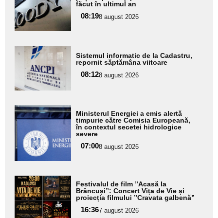
făcut în ultimul an
pentru
08:19
8 august 2026
subtitlu
Adaugă
Sistemul informatic de la Cadastru,
aici textul
repornit săptămâna viitoare
pentru
08:12
8 august 2026
subtitlu
Adaugă
Ministerul Energiei a emis alertă
aici textul
timpurie către Comisia Europeană,
în contextul secetei hidrologice
pentru
severe
subtitlu
07:00
8 august 2026
Adaugă
Festivalul de film ”Acasă la
aici textul
Brâncuși”: Concert Vița de Vie și
proiecția filmului ”Cravata galbenă”
pentru
16:36
7 august 2026
subtitlu