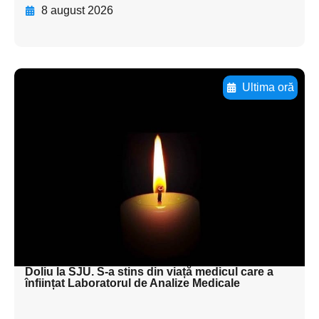
8 august 2026
Ultima oră
Adaugă aici textul pentru
subtitluAdaugă aici
textul pentru
subtitluAdaugă aici
textul pentru
subtitluAdaugă aici
textul pentru subti
Doliu la SJU. S-a stins din viață medicul care a
înființat Laboratorul de Analize Medicale