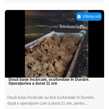
Ultima oră
Adaugă aici textul pentru
subtitluAdaugă aici
textul pentru
subtitluAdaugă aici
textul pentru
subtitluAdaugă aici
textul pentru subti
Două barje încărcate, scufundate în Dunăre.
Operaţiunea a durat 11 ore
Două barje încărcate au fost scufundate în Dunăre,
după o operaţiune care a durat 11 ore, pentru...