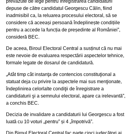
prevăzute de lege pentru înregistrarea candidaturii
depuse de către candidatul Georgescu Călin, fiind
inadmisibil ca, la reluarea procesului electoral, să se
considere că aceeași persoană îndeplinește condițiile
pentru a accede la funcția de președinte al României”,
consideră BEC.
De aceea, Biroul Electoral Central a susținut că nu mai
este nevoie de evaluarea respectării aspectelor tehnice,
formale legate de dosarul de candidatură.
„Atât timp cât instanţa de contencios constituţional a
statuat deja cu privire la aspectele mai sus menţionate,
îndeplinirea celorlalte condiţii de înregistrare a
candidaturii şi a semnului electoral, apare ca irelevantă”,
a conchis BEC.
Decizia de invalidare a candidaturii lui Georgescu a fost
luată cu 10 voturi „pentru” și 4 „împotrivă”.
Din Biroul Electoral Central fac parte cinci judecători ai