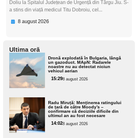
Doliu la Spitalul Județean de Urgență din Târgu Jiu. S-
a stins din viață medicul Titu Dobroiu, cel...
8 august 2026
Ultima oră
Adaugă
Dronă explodată în Bulgaria, lângă
aici textul
un gazoduct. MApN: Radarele
noastre nu au detectat niciun
pentru
vehicul aerian
subtitlu
15:29
8 august 2026
Adaugă
Radu Miruță: Menținerea ratingului
aici textul
de țară de către Moody’s –
confirmare că deciziile dificile din
pentru
ultimul an au fost necesare
subtitlu
14:02
8 august 2026