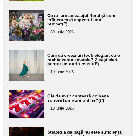
Adaugă
Ce rol are ambalajul floral și cum
aici textul
influențează aspectul unui
buchet(P)
pentru
30 iunie 2026
subtitlu
Adaugă
Cum să creezi un look elegant cu o
aici textul
rochie verde smarald? 7 pași clari
pentru un outfit reușit(P)
pentru
10 iunie 2026
subtitlu
Adaugă
Cât de mult contează coloana
aici textul
sonoră la sloturi online?(P)
pentru
10 iunie 2026
subtitlu
Adaugă
Strategia de bază nu este suficientă