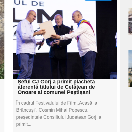
Adaugă aici textul
pentru
a
subtitluAdaugă aici
s
textul pentru
subtitluAdaugă aici
textul pentru
a
subtitluAdaugă aici
textul pentru subti
s
Șeful CJ Gorj a primit placheta
aferentă titlului de Cetățean de
Onoare al comunei Peștișani
În cadrul Festivalului de Film „Acasă la
Brâncuși”, Cosmin Mihai Popescu,
președintele Consiliului Județean Gorj, a
primit...