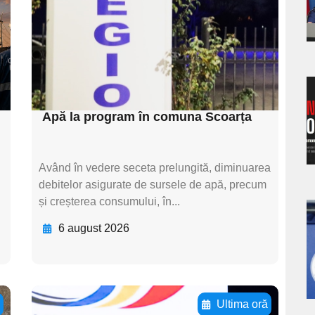
textul pentru
s
subtitluAdaugă aici
textul pentru
subtitluAdaugă aici
textul pentru subti
a
Apă la program în comuna Scoarța
s
Având în vedere seceta prelungită, diminuarea
debitelor asigurate de sursele de apă, precum
și creșterea consumului, în...
a
6 august 2026
s
ă
Ultima oră