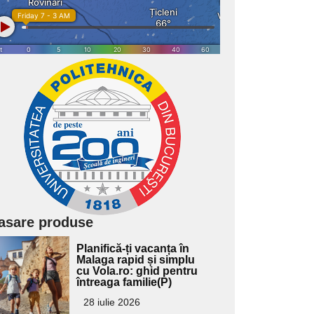
asare produse
Adaugă
Planifică-ți vacanța în
ici textul
Malaga rapid și simplu
cu Vola.ro: ghid pentru
pentru
întreaga familie(P)
ubtitlu
28 iulie 2026