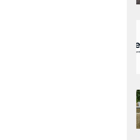
a
s
a
s