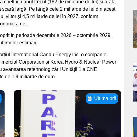
 cheltuită anul trecut (182 de milioane de lei) și arată
la scară largă. Pe lângă cele 2 miliarde de lei din acest
l viitor și 4,5 miliarde de lei în 2027, conform
a
conomica.net.
s
i oprit în perioada decembrie 2026 – octombrie 2029,
ultimelor estimări.
nsorțiul internațional Candu Energy Inc. o companie
mercial Corporation și Korea Hydro & Nuclear Power
 avansarea retehnologizării Unității 1 a CNE
a
e de 1,9 miliarde de euro.
s
ă
Ultima oră
Adaugă aici textul
pentru
subtitluAdaugă aici
a