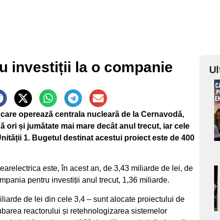
u investiții la o companie
Ul
a
t care operează centrala nucleară de la Cernavodă,
s
ă ori și jumătate mai mare decât anul trecut, iar cele
nității 1. Bugetul destinat acestui proiect este de 400
earelectrica este, în acest an, de 3,43 miliarde de lei, de
a
mpania pentru investiții anul trecut, 1,36 miliarde.
iarde de lei din cele 3,4 – sunt alocate proiectului de
s
etubarea reactorului și retehnologizarea sistemelor