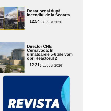
Adaugă
Dosar penal după
ici textul
incendiul de la Scoarța
pentru
12:54
6 august 2026
ubtitlu
Adaugă
Director CNE
ici textul
Cernavodă: În
următoarele 5-6 zile vom
pentru
opri Reactorul 2
ubtitlu
12:21
6 august 2026