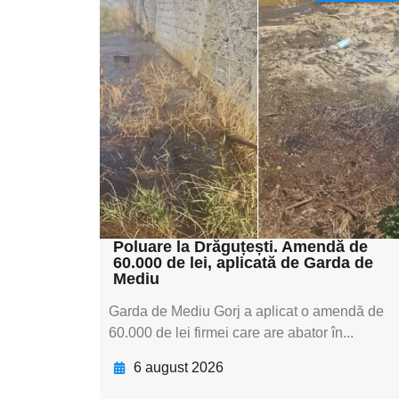
Adaugă aici textul
pentru
subtitluAdaugă aici
textul pentru
subtitluAdaugă aici
textul pentru
subtitluAdaugă aici
textul pentru subti
Poluare la Drăguțești. Amendă de
60.000 de lei, aplicată de Garda de
Mediu
Garda de Mediu Gorj a aplicat o amendă de
60.000 de lei firmei care are abator în...
6 august 2026