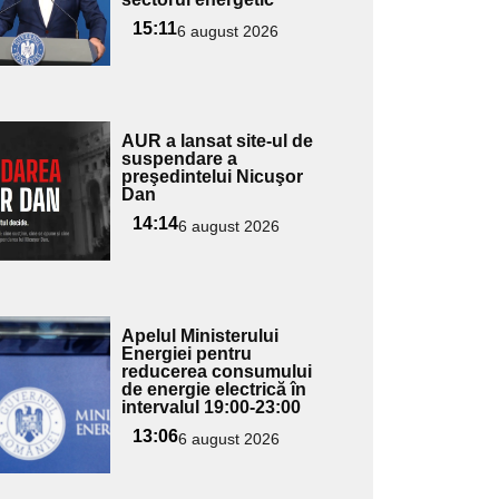
ubtitlu
15:11
6 august 2026
Adaugă
AUR a lansat site-ul de
ici textul
suspendare a
preşedintelui Nicuşor
pentru
Dan
ubtitlu
14:14
6 august 2026
Adaugă
Apelul Ministerului
ici textul
Energiei pentru
reducerea consumului
pentru
de energie electrică în
ubtitlu
intervalul 19:00-23:00
13:06
6 august 2026