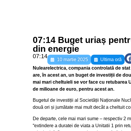
07:14 Buget uriaș pentr
din energie
07:14
10 martie 2025
Ultima oră
Nulearelectrica, compania controlată de sta
are, în acest an, un buget de investiții de dou
mai mari cheltuieli se vor face cu retubarea U
de milioane de euro, pentru acest an.
Bugetul de investiții al Societății Naționale Nucl
două ori și jumătate mai mult decât a cheltuit co
De departe, cele mai mari sume – respectiv 2 mil
“extindere a duratei de viata a Unitatii 1 prin r