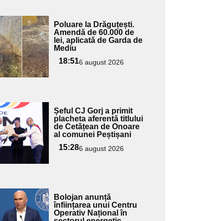
Adaugă
Poluare la Drăguțești.
ici textul
Amendă de 60.000 de
lei, aplicată de Garda de
pentru
Mediu
ubtitlu
18:51
6 august 2026
Adaugă
Șeful CJ Gorj a primit
ici textul
placheta aferentă titlului
de Cetățean de Onoare
pentru
al comunei Peștișani
ubtitlu
15:28
6 august 2026
Adaugă
Bolojan anunță
ici textul
înființarea unui Centru
Operativ Național în
pentru
sectorul energetic