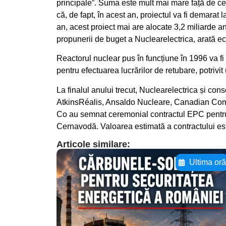
principale”. Suma este mult mai mare față de cea
că, de fapt, în acest an, proiectul va fi demarat 
an, acest proiect mai are alocate 3,2 miliarde anu
propunerii de buget a Nuclearelectrica, arată e
Reactorul nuclear pus în funcțiune în 1996 va f
pentru efectuarea lucrărilor de retubare, potrivit 
La finalul anului trecut, Nuclearelectrica și co
AtkinsRéalis, Ansaldo Nucleare, Canadian Com
Co au semnat ceremonial contractul EPC pentru
Cernavodă. Valoarea estimată a contractului est
Articole similare:
Ultima or
Adaugă aici textul
pentru
subtitluAdaugă aici