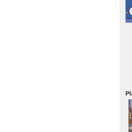
Pl
a
s