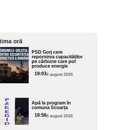
tima oră
Adaugă
PSD Gorj cere
ici textul
repornirea capacităților
pe cărbune care pot
pentru
produce energie
ubtitlu
19:03
6 august 2026
Adaugă
Apă la program în
ici textul
comuna Scoarța
pentru
18:56
6 august 2026
ubtitlu