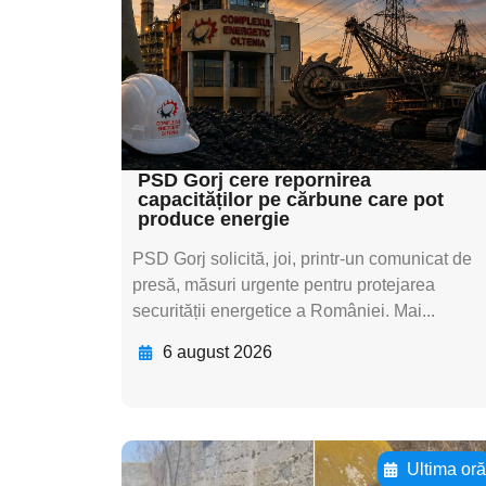
textul pentru
subtitluAdaugă aici
textul pentru
subtitluAdaugă aici
textul pentru subti
PSD Gorj cere repornirea
capacităților pe cărbune care pot
produce energie
PSD Gorj solicită, joi, printr-un comunicat de
presă, măsuri urgente pentru protejarea
securității energetice a României. Mai...
6 august 2026
Ultima or