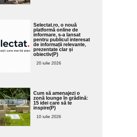
Adaugă
Selectat.ro, o nouă
ici textul
platformă online de
informare, s-a lansat
pentru
pentru publicul interesat
ubtitlu
de informații relevante,
prezentate clar și
obiectiv(P)
20 iulie 2026
Adaugă
Cum să amenajezi o
ici textul
zonă lounge în grădină:
15 idei care să te
pentru
inspire(P)
ubtitlu
10 iulie 2026