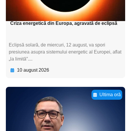
subtitluAdaugă aici
textul pentru subti
Criza energetică din Europa, agravată de eclipsă
Eclipsă solară, de miercuri, 12 august, va spori
presiunea asupra sistemului energetic al Europei, aflat
„la limită”....
10 august 2026
Ultima oră
Adaugă aici textul pentru
subtitluAdaugă aici
textul pentru