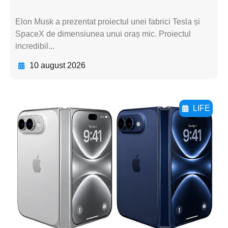
Elon Musk a prezentat proiectul unei fabrici Tesla și
SpaceX de dimensiunea unui oraș mic. Proiectul
incredibil...
10 august 2026
LIFE
Adaugă aici textul pentru
subtitluAdaugă aici
textul pentru
subtitluAdaugă aici
textul pentru
subtitluAdaugă aici
textul pentru subti