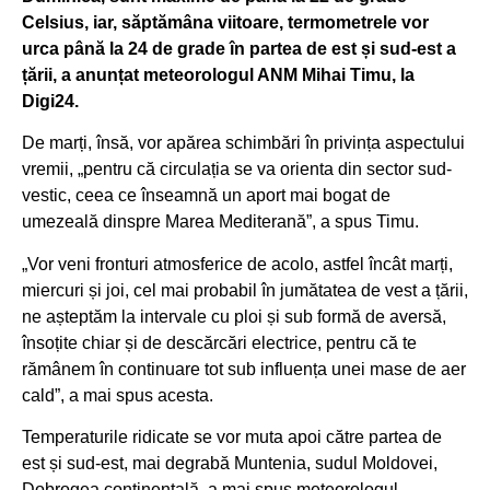
Celsius, iar, săptămâna viitoare, termometrele vor
urca până la 24 de grade în partea de est și sud-est a
țării, a anunțat meteorologul ANM Mihai Timu, la
Digi24.
De marți, însă, vor apărea schimbări în privința aspectului
vremii, „pentru că circulația se va orienta din sector sud-
vestic, ceea ce înseamnă un aport mai bogat de
umezeală dinspre Marea Mediterană”, a spus Timu.
„Vor veni fronturi atmosferice de acolo, astfel încât marți,
miercuri și joi, cel mai probabil în jumătatea de vest a țării,
ne așteptăm la intervale cu ploi și sub formă de aversă,
însoțite chiar și de descărcări electrice, pentru că te
rămânem în continuare tot sub influența unei mase de aer
cald”, a mai spus acesta.
Temperaturile ridicate se vor muta apoi către partea de
est și sud-est, mai degrabă Muntenia, sudul Moldovei,
Dobrogea continentală, a mai spus meteorologul.