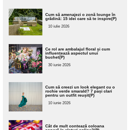
Adaugă
Cum să amenajezi o zonă lounge în
aici textul
grădină: 15 idei care să te inspire(P)
pentru
10 iulie 2026
subtitlu
Adaugă
Ce rol are ambalajul floral și cum
aici textul
influențează aspectul unui
buchet(P)
pentru
30 iunie 2026
subtitlu
Adaugă
Cum să creezi un look elegant cu o
aici textul
rochie verde smarald? 7 pași clari
pentru un outfit reușit(P)
pentru
10 iunie 2026
subtitlu
Adaugă
Cât de mult contează coloana
sonoră la sloturi online?(P)