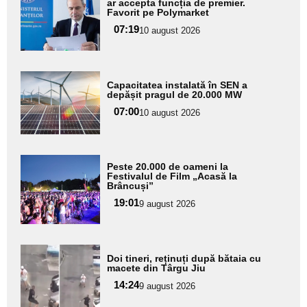
aici textul
ar accepta funcția de premier.
Favorit pe Polymarket
pentru
07:19
10 august 2026
subtitlu
Adaugă
Capacitatea instalată în SEN a
aici textul
depășit pragul de 20.000 MW
pentru
07:00
10 august 2026
subtitlu
Adaugă
Peste 20.000 de oameni la
aici textul
Festivalul de Film „Acasă la
Brâncuși”
pentru
19:01
9 august 2026
subtitlu
Adaugă
Doi tineri, reținuți după bătaia cu
aici textul
macete din Târgu Jiu
pentru
14:24
9 august 2026
subtitlu