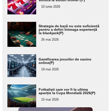
aici textul
pentru
10 iunie 2026
subtitlu
Adaugă
Strategia de bază nu este suficientă
aici textul
pentru a defini întreaga experiență
la blackjack(P)
pentru
26 mai 2026
subtitlu
Adaugă
Gamificarea jocurilor de casino
aici textul
online(P)
pentru
19 mai 2026
subtitlu
Adaugă
Fotbaliști care vor fi la ultima
aici textul
apariție la Cupa Mondială 2026(P)
pentru
15 mai 2026
subtitlu