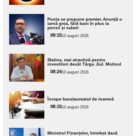
subtitlu
Adaugă
Ponta se propune premier. Anunță o
aici textul
iarnă grea, fără bani în plus la
pensii și salarii
pentru
09:15
10 august 2026
subtitlu
Adaugă
Slatina, mai atractivă pentru
aici textul
investitori decât Târgu Jiul. Motivul
pentru
08:24
10 august 2026
subtitlu
Adaugă
Începe bacalaureatul de toamnă
aici textul
08:15
pentru
10 august 2026
subtitlu
Adaugă
Ministrul Finanțelor, întrebat dacă