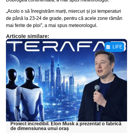
„Acolo o să înregistrăm marți, miercuri și joi temperaturi
de până la 23-24 de grade, pentru că acele zone rămân
mai ferite de ploi”, a mai spus meteorologul.
Articole similare:
LIFE
Adaugă aici textul pentru
subtitluAdaugă aici
textul pentru
subtitluAdaugă aici
textul pentru
subtitluAdaugă aici
textul pentru subti
Proiect incredibil. Elon Musk a prezentat o fabrică
de dimensiunea unui oraș