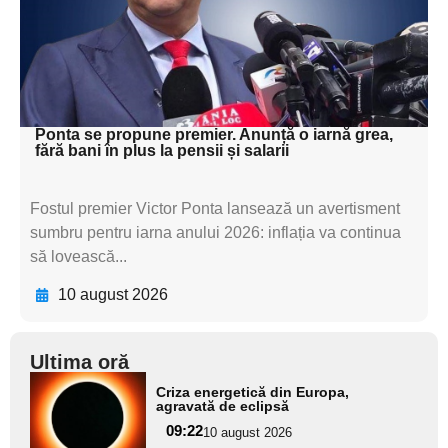
subtitluAdaugă aici
textul pentru
subtitluAdaugă aici
textul pentru subti
Ponta se propune premier. Anunță o iarnă grea,
fără bani în plus la pensii și salarii
Fostul premier Victor Ponta lansează un avertisment
sumbru pentru iarna anului 2026: inflația va continua
să lovească...
10 august 2026
Ultima oră
Adaugă
Criza energetică din Europa,
aici textul
agravată de eclipsă
pentru
09:22
10 august 2026