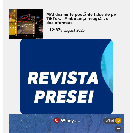
Adaugă
MAI dezminte postările false de pe
aici textul
TikTok. „Ambulanța neagră”, o
dezinformare
pentru
12:37
9 august 2026
subtitlu