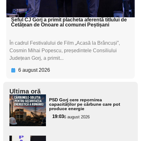
textul pentru subti
Șeful CJ Gorj a primit placheta aferentă titlului de
Cetățean de Onoare al comunei Peștișani
În cadrul Festivalului de Film „Acasă la Brâncuși”,
Cosmin Mihai Popescu, președintele Consiliului
Județean Gorj, a primit...
6 august 2026
Ultima oră
Adaugă
PSD Gorj cere repornirea
aici textul
capacităților pe cărbune care pot
produce energie
pentru
19:03
6 august 2026
subtitlu
Adaugă