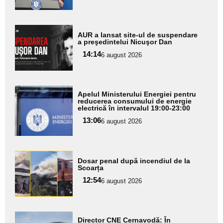
Adaugă
AUR a lansat site-ul de suspendare
aici textul
a preşedintelui Nicuşor Dan
pentru
14:14
6 august 2026
subtitlu
Adaugă
Apelul Ministerului Energiei pentru
aici textul
reducerea consumului de energie
electrică în intervalul 19:00-23:00
pentru
13:06
6 august 2026
subtitlu
Adaugă
Dosar penal după incendiul de la
aici textul
Scoarța
pentru
12:54
6 august 2026
subtitlu
Adaugă
Director CNE Cernavodă: În