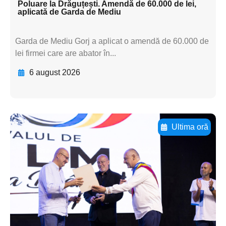
Poluare la Drăguțești. Amendă de 60.000 de lei,
aplicată de Garda de Mediu
Garda de Mediu Gorj a aplicat o amendă de 60.000 de
lei firmei care are abator în...
6 august 2026
Ultima oră
Adaugă aici textul pentru
subtitluAdaugă aici
textul pentru
subtitluAdaugă aici
textul pentru
subtitluAdaugă aici