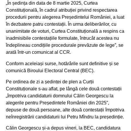
„În ședința din data de 8 martie 2025, Curtea
Constituțională, în cadrul atribuției privind respectarea
procedurii pentru alegerea Președintelui României, a luat
în dezbatere patru contestații. În urma deliberărilor, cu
unanimitate de voturi, Curtea Constituțională a respins ca
inadmisibile contestațiile formulate, întrucât acestea nu
îndeplineau condițiile procedurale prevăzute de lege”, se
arată într-un comunicat al CCR.
Conform aceleiași surse, hotărârile sunt definitive și se
comunică Biroului Electoral Central (BEC).
Pe ordinea de zi a ședinței de plen a Curții
Constituționale s-au aflat, pe lângă cele două contestații
„împotriva candidaturii domnului Călin Georgescu la
alegerile pentru Președintele României din 2025”,
depuse de două persoane, alte două contestații împotriva
neînregistrării candidaturii lui Petru Mîndru la președinție.
Călin Georgescu și-a depus vineri, la BEC, candidatura