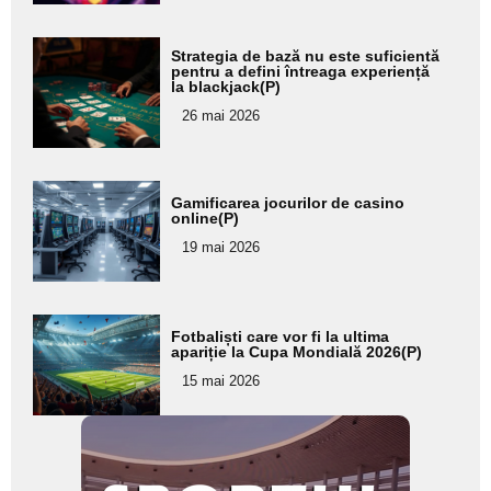
Adaugă
Strategia de bază nu este suficientă
aici textul
pentru a defini întreaga experiență
la blackjack(P)
pentru
26 mai 2026
subtitlu
Adaugă
Gamificarea jocurilor de casino
aici textul
online(P)
pentru
19 mai 2026
subtitlu
Adaugă
Fotbaliști care vor fi la ultima
aici textul
apariție la Cupa Mondială 2026(P)
pentru
15 mai 2026
subtitlu