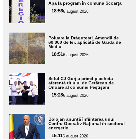
Apă la program în comuna Scoarța
aici textul
18:56
pentru
6 august 2026
subtitlu
Adaugă
Poluare la Drăguțești. Amendă de
aici textul
60.000 de lei, aplicată de Garda de
Mediu
pentru
18:51
6 august 2026
subtitlu
Adaugă
Șeful CJ Gorj a primit placheta
aici textul
aferentă titlului de Cetățean de
Onoare al comunei Peștișani
pentru
15:28
6 august 2026
subtitlu
Adaugă
Bolojan anunță înființarea unui
aici textul
Centru Operativ Național în sectorul
energetic
pentru
15:11
6 august 2026
subtitlu