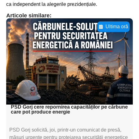
ca independent la alegerile prezidențiale.
Articole similare:
Ultima oră
Adaugă aici textul pentru
subtitluAdaugă aici
textul pentru
subtitluAdaugă aici
textul pentru
subtitluAdaugă aici
textul pentru subti
PSD Gorj cere repornirea capacităților pe cărbune
care pot produce energie
PSD Gorj solicită, joi, printr-un comunicat de presă,
măsuri urgente pentru protejarea securității energetice