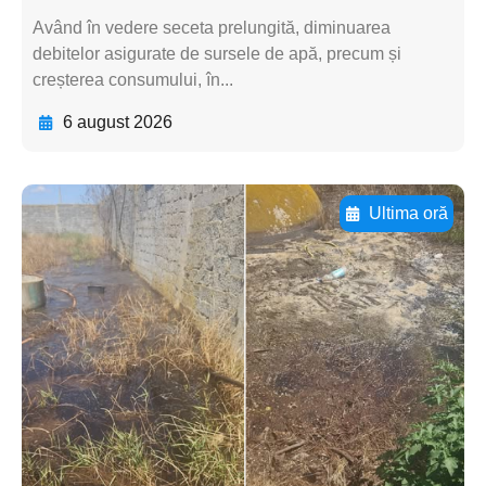
Având în vedere seceta prelungită, diminuarea
debitelor asigurate de sursele de apă, precum și
creșterea consumului, în...
6 august 2026
Ultima oră
Adaugă aici textul pentru
subtitluAdaugă aici
textul pentru
subtitluAdaugă aici
textul pentru
subtitluAdaugă aici
textul pentru subti