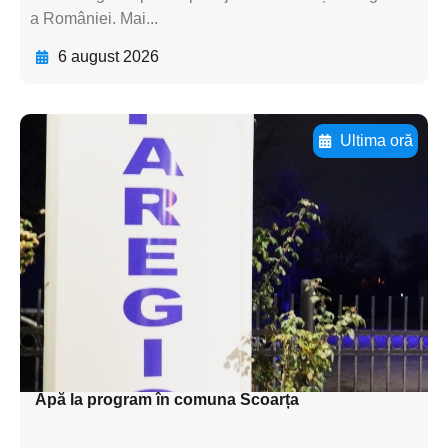
a României. Mai...
6 august 2026
Ultima oră
Adaugă aici textul pentru
subtitluAdaugă aici
textul pentru
subtitluAdaugă aici
textul pentru
subtitluAdaugă aici
textul pentru subti
Apă la program în comuna Scoarța