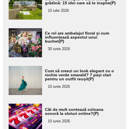
aici textul
grădină: 15 idei care să te inspire(P)
pentru
10 iulie 2026
subtitlu
Adaugă
Ce rol are ambalajul floral și cum
aici textul
influențează aspectul unui
buchet(P)
pentru
30 iunie 2026
subtitlu
Adaugă
Cum să creezi un look elegant cu o
aici textul
rochie verde smarald? 7 pași clari
pentru un outfit reușit(P)
pentru
10 iunie 2026
subtitlu
Adaugă
Cât de mult contează coloana
aici textul
sonoră la sloturi online?(P)
pentru
10 iunie 2026
subtitlu