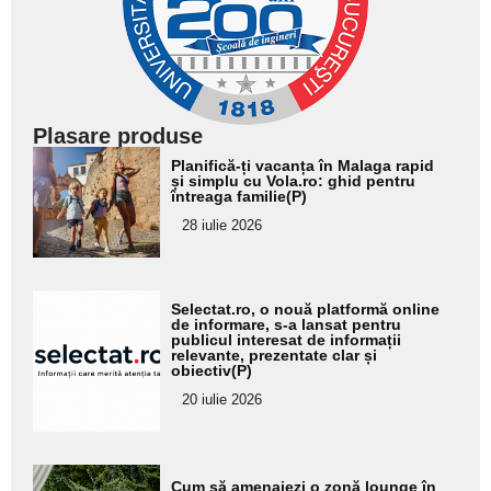
Plasare produse
Adaugă
Planifică-ți vacanța în Malaga rapid
aici textul
și simplu cu Vola.ro: ghid pentru
întreaga familie(P)
pentru
28 iulie 2026
subtitlu
Adaugă
Selectat.ro, o nouă platformă online
aici textul
de informare, s-a lansat pentru
publicul interesat de informații
pentru
relevante, prezentate clar și
obiectiv(P)
subtitlu
20 iulie 2026
Adaugă
Cum să amenajezi o zonă lounge în