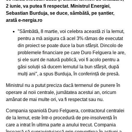
2 iunie, va putea fi respectat. Ministrul Energiei,
Sebastian Burduja, se duce, sâmbătă, pe șantier,
arată e-nergia.ro
″Sâmbătă, 8 martie, voi celebra această zi la Iernut,
pentru a mă asigura că acel 3% rămas de executat
din proiect se poate duce la bun sfârșit. Dincolo de
problemele financiare pe care Duro Felguera le are,
și ele sunt de natură publică, voi fi acolo pentru a
găsi soluții să ducem Iernutul la bun sfârșit, după
mulți ani″, a spus Burduja, în conferință de presă.
Ministrul nu a putut preciza dacă termenul de punere în
operare al noii centrale, jumătatea acestui an, oricum
amânat de mai multe ori, va fi respectat sau nu.
Compania spaniolă Duro Felguera, contractorul centralei
de la Iernut, este într-o procedură de pre-insolvență în
care a intrat în ultima parte a anului trecut. Compania
încearcă să supraviețuiască prin convertirea în acțiuni a