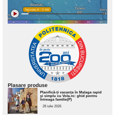
Plasare produse
Adaugă
Planifică-ți vacanța în Malaga rapid
aici textul
și simplu cu Vola.ro: ghid pentru
întreaga familie(P)
pentru
28 iulie 2026
subtitlu