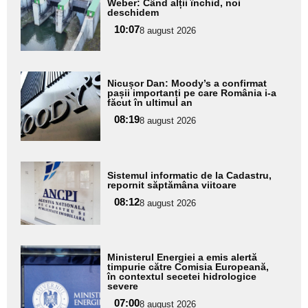
Weber: Când alții închid, noi
pentru
deschidem
subtitlu
10:07
8 august 2026
Adaugă
Nicușor Dan: Moody’s a confirmat
aici textul
pașii importanți pe care România i-a
făcut în ultimul an
pentru
08:19
8 august 2026
subtitlu
Adaugă
Sistemul informatic de la Cadastru,
aici textul
repornit săptămâna viitoare
pentru
08:12
8 august 2026
subtitlu
Adaugă
Ministerul Energiei a emis alertă
aici textul
timpurie către Comisia Europeană,
în contextul secetei hidrologice
pentru
severe
subtitlu
07:00
8 august 2026