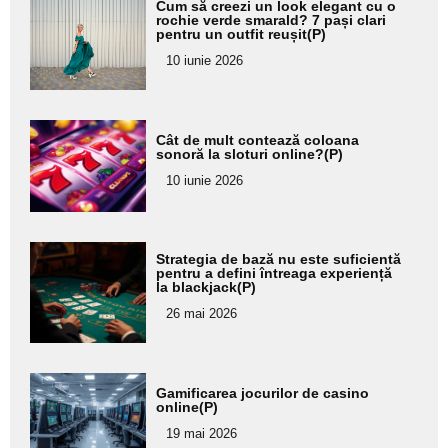
Adaugă
Cum să creezi un look elegant cu o
aici textul
rochie verde smarald? 7 pași clari
pentru un outfit reușit(P)
pentru
10 iunie 2026
subtitlu
Adaugă
Cât de mult contează coloana
aici textul
sonoră la sloturi online?(P)
pentru
10 iunie 2026
subtitlu
Adaugă
Strategia de bază nu este suficientă
aici textul
pentru a defini întreaga experiență
la blackjack(P)
pentru
26 mai 2026
subtitlu
Adaugă
Gamificarea jocurilor de casino
aici textul
online(P)
pentru
19 mai 2026