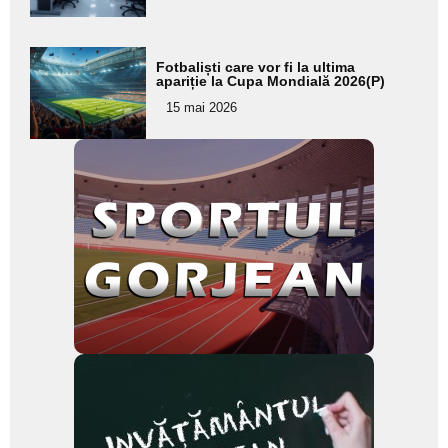
subtitlu
Adaugă
Fotbaliști care vor fi la ultima
aici textul
apariție la Cupa Mondială 2026(P)
pentru
15 mai 2026
subtitlu