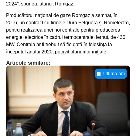
2024”, spunea, atunci, Romgaz.
Producătorul naţional de gaze Romgaz a semnat, în
2016, un contract cu firmele Duro Felguera şi Romelectro,
pentru realizarea unei noi centrale pentru producerea
energiei electrice în cadrul termocentralei Iernut, de 430
MW. Centrala ar fi trebuit să fie dată în folosinţă la
începutul anului 2020, potrivit planurilor iniţiale.
Articole similare:
Ultima oră
Adaugă aici textul pentru
subtitluAdaugă aici
textul pentru
subtitluAdaugă aici
textul pentru
subtitluAdaugă aici