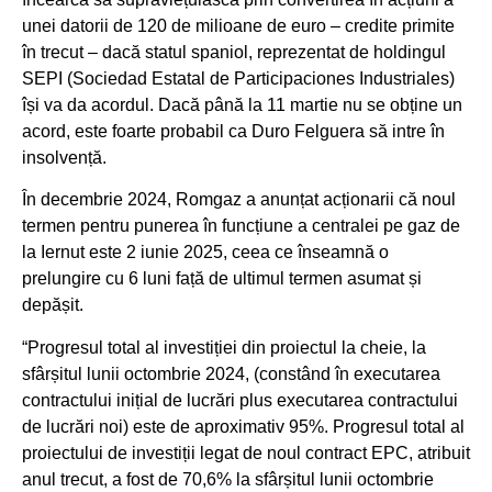
unei datorii de 120 de milioane de euro – credite primite
în trecut – dacă statul spaniol, reprezentat de holdingul
SEPI (Sociedad Estatal de Participaciones Industriales)
își va da acordul. Dacă până la 11 martie nu se obține un
acord, este foarte probabil ca Duro Felguera să intre în
insolvență.
În decembrie 2024, Romgaz a anunțat acționarii că noul
termen pentru punerea în funcțiune a centralei pe gaz de
la Iernut este 2 iunie 2025, ceea ce înseamnă o
prelungire cu 6 luni față de ultimul termen asumat și
depășit.
“Progresul total al investiției din proiectul la cheie, la
sfârșitul lunii octombrie 2024, (constând în executarea
contractului inițial de lucrări plus executarea contractului
de lucrări noi) este de aproximativ 95%. Progresul total al
proiectului de investiții legat de noul contract EPC, atribuit
anul trecut, a fost de 70,6% la sfârșitul lunii octombrie