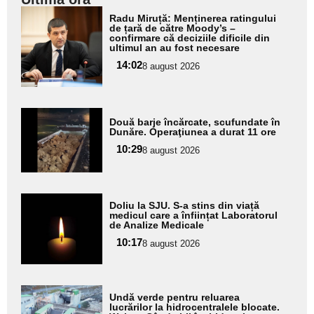
Adaugă
Radu Miruță: Menținerea ratingului
aici textul
de țară de către Moody’s –
confirmare că deciziile dificile din
pentru
ultimul an au fost necesare
subtitlu
14:02
8 august 2026
Adaugă
Două barje încărcate, scufundate în
aici textul
Dunăre. Operaţiunea a durat 11 ore
pentru
10:29
8 august 2026
subtitlu
Adaugă
Doliu la SJU. S-a stins din viață
aici textul
medicul care a înființat Laboratorul
de Analize Medicale
pentru
10:17
8 august 2026
subtitlu
Adaugă
Undă verde pentru reluarea
aici textul
lucrărilor la hidrocentralele blocate.