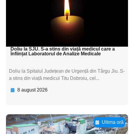
textul pentru
subtitluAdaugă aici
textul pentru
subtitluAdaugă aici
textul pentru subti
Doliu la SJU. S-a stins din viață medicul care a
înființat Laboratorul de Analize Medicale
Doliu la Spitalul Județean de Urgență din Târgu Jiu. S-
a stins din viață medicul Titu Dobroiu, cel...
8 august 2026
Ultima oră
Adaugă aici textul pentru