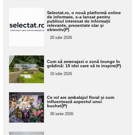
Adaugă
Selectat.ro, o nouă platformă online
aici textul
de informare, s-a lansat pentru
publicul interesat de informații
pentru
relevante, prezentate clar și
obiectiv(P)
subtitlu
20 iulie 2026
Adaugă
Cum să amenajezi o zonă lounge în
aici textul
grădină: 15 idei care să te inspire(P)
pentru
10 iulie 2026
subtitlu
Adaugă
Ce rol are ambalajul floral și cum
aici textul
influențează aspectul unui
buchet(P)
pentru
30 iunie 2026
subtitlu