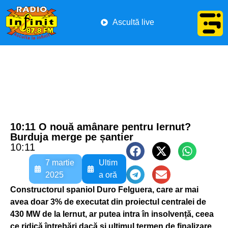
Ascultă live
10:11 O nouă amânare pentru Iernut?
Burduja merge pe șantier
10:11
7 martie
Ultim
2025
a oră
Constructorul spaniol Duro Felguera, care ar mai
avea doar 3% de executat din proiectul centralei de
430 MW de la Iernut, ar putea intra în insolvență, ceea
ce ridică întrebări dacă și ultimul termen de finalizare,