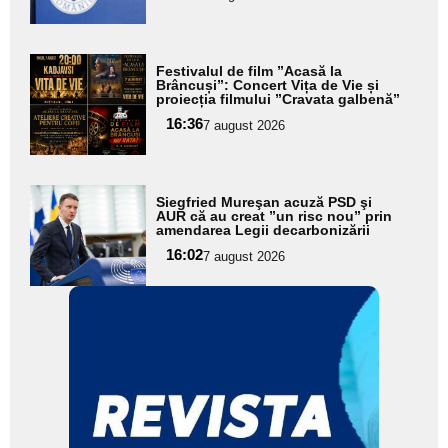
Adaugă
Festivalul de film ”Acasă la
aici textul
Brâncuși”: Concert Vița de Vie și
proiecția filmului ”Cravata galbenă”
pentru
16:36
7 august 2026
subtitlu
Adaugă
Siegfried Mureşan acuză PSD şi
aici textul
AUR că au creat ”un risc nou” prin
amendarea Legii decarbonizării
pentru
16:02
7 august 2026
subtitlu