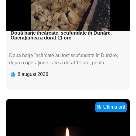
textul pentru
subtitluAdaugă aici
textul pentru subti
Două barje încărcate, scufundate în Dunăre.
Operaţiunea a durat 11 ore
Două barje încărcate au fost scufundate în Dunăre,
după o operaţiune care a durat 11 ore, pentru...
8 august 2026
Ultima oră
Adaugă aici textul pentru
subtitluAdaugă aici