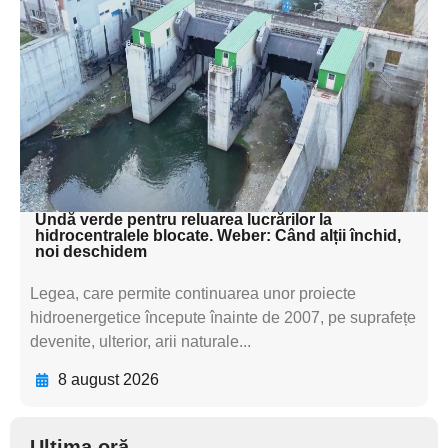
subtitluAdaugă aici
textul pentru
subtitluAdaugă aici
textul pentru
subtitluAdaugă aici
textul pentru subti
Undă verde pentru reluarea lucrărilor la
hidrocentralele blocate. Weber: Când alții închid,
noi deschidem
Legea, care permite continuarea unor proiecte
hidroenergetice începute înainte de 2007, pe suprafețe
devenite, ulterior, arii naturale...
8 august 2026
Ultima oră