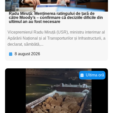
textul pentru subti
Radu Miruță: Menținerea ratingului de țară de
către Moody’s – confirmare că deciziile dificile din
ultimul an au fost necesare
Vicepremierul Radu Miruță (USR), ministru interimar al
Apărării Național și al Transporturilor și Infrastructurii, a
declarat, sâmbătă,...
8 august 2026
Ultima oră
Adaugă aici textul pentru
subtitluAdaugă aici
textul pentru
subtitluAdaugă aici