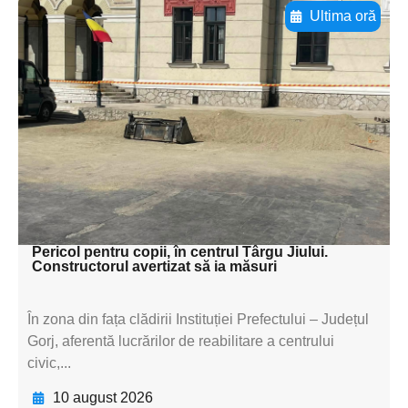
Ultima oră
Adaugă aici textul pentru
subtitluAdaugă aici
textul pentru
subtitluAdaugă aici
textul pentru
subtitluAdaugă aici
textul pentru subti
Pericol pentru copii, în centrul Târgu Jiului.
Constructorul avertizat să ia măsuri
În zona din fața clădirii Instituției Prefectului – Județul
Gorj, aferentă lucrărilor de reabilitare a centrului
civic,...
10 august 2026