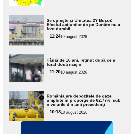
subtitlu
Adaugă
Se oprește și Unitatea 2? Buşoi:
aici textul
Efectul acţiunilor de pe Dunăre nu a
fost durabil
pentru
11:24
10 august 2026
subtitlu
Adaugă
Tânăr de 16 ani, reținut după ce a
aici textul
furat două mașini
pentru
11:20
10 august 2026
subtitlu
Adaugă
România are depozitele de gaze
aici textul
umplute în proporţie de 62,77%, sub
nivelurile din anii precedenţi
pentru
10:18
10 august 2026
subtitlu