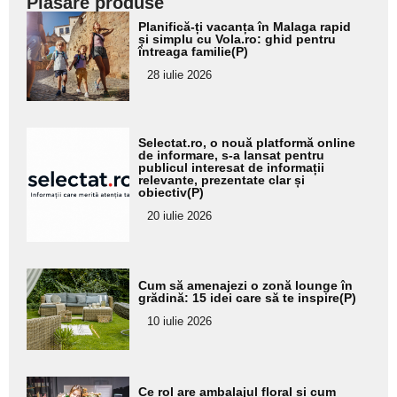
Plasare produse
Adaugă
Planifică-ți vacanța în Malaga rapid
aici textul
și simplu cu Vola.ro: ghid pentru
întreaga familie(P)
pentru
28 iulie 2026
subtitlu
Adaugă
Selectat.ro, o nouă platformă online
aici textul
de informare, s-a lansat pentru
publicul interesat de informații
pentru
relevante, prezentate clar și
obiectiv(P)
subtitlu
20 iulie 2026
Adaugă
Cum să amenajezi o zonă lounge în
aici textul
grădină: 15 idei care să te inspire(P)
pentru
10 iulie 2026
subtitlu
Adaugă
Ce rol are ambalajul floral și cum