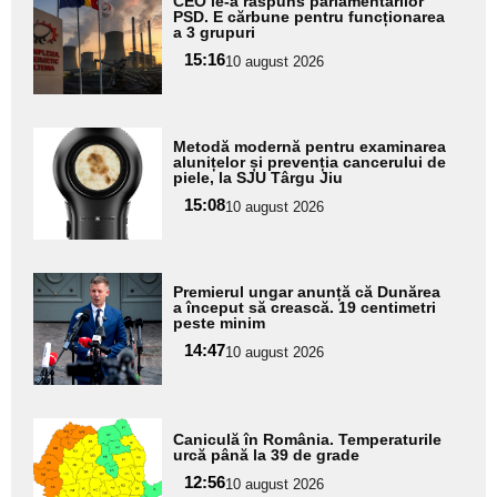
CEO le-a răspuns parlamentarilor
aici textul
PSD. E cărbune pentru funcționarea
a 3 grupuri
pentru
15:16
10 august 2026
subtitlu
Adaugă
Metodă modernă pentru examinarea
aici textul
alunițelor și prevenția cancerului de
piele, la SJU Târgu Jiu
pentru
15:08
10 august 2026
subtitlu
Adaugă
Premierul ungar anunță că Dunărea
aici textul
a început să crească. 19 centimetri
peste minim
pentru
14:47
10 august 2026
subtitlu
Adaugă
Caniculă în România. Temperaturile
aici textul
urcă până la 39 de grade
pentru
12:56
10 august 2026