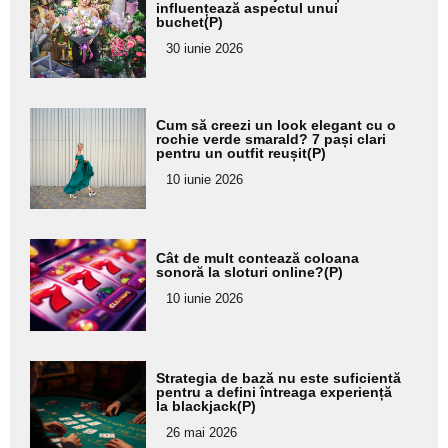
aici textul
influențează aspectul unui
buchet(P)
pentru
30 iunie 2026
subtitlu
Adaugă
Cum să creezi un look elegant cu o
aici textul
rochie verde smarald? 7 pași clari
pentru un outfit reușit(P)
pentru
10 iunie 2026
subtitlu
Adaugă
Cât de mult contează coloana
aici textul
sonoră la sloturi online?(P)
pentru
10 iunie 2026
subtitlu
Adaugă
Strategia de bază nu este suficientă
aici textul
pentru a defini întreaga experiență
la blackjack(P)
pentru
26 mai 2026
subtitlu