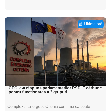
Ultima oră
Adaugă aici textul pentru
subtitluAdaugă aici
textul pentru
subtitluAdaugă aici
textul pentru
subtitluAdaugă aici
textul pentru subti
CEO le-a răspuns parlamentarilor PSD. E cărbune
pentru funcționarea a 3 grupuri
Complexul Energetic Oltenia confirmă că poate