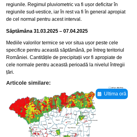
regiunile. Regimul pluviometric va fi ușor deficitar în
regiunile sud-vestice, iar în rest va fi în general apropiat
de cel normal pentru acest interval.
Săptămâna 31.03.2025 – 07.04.2025
Mediile valorilor termice se vor situa ușor peste cele
specifice pentru această săptămână, pe întreg teritoriul
României. Cantitățile de precipitații vor fi apropiate de
cele normale pentru această perioadă la nivelul întregii
țări.
Articole similare:
Ultima oră
Adaugă aici textul pentru
subtitluAdaugă aici
textul pentru
subtitluAdaugă aici