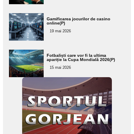
Adaugă
Gamificarea jocurilor de casino
aici textul
online(P)
pentru
19 mai 2026
subtitlu
Adaugă
Fotbaliști care vor fi la ultima
aici textul
apariție la Cupa Mondială 2026(P)
pentru
15 mai 2026
subtitlu