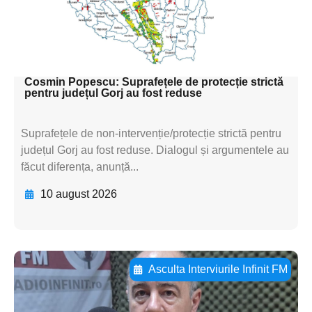
textul pentru
subtitluAdaugă aici
textul pentru subti
Cosmin Popescu: Suprafețele de protecție strictă
pentru județul Gorj au fost reduse
Suprafețele de non-intervenție/protecție strictă pentru
județul Gorj au fost reduse. Dialogul și argumentele au
făcut diferența, anunță...
10 august 2026
Asculta Interviurile Infinit FM
Adaugă aici textul pentru