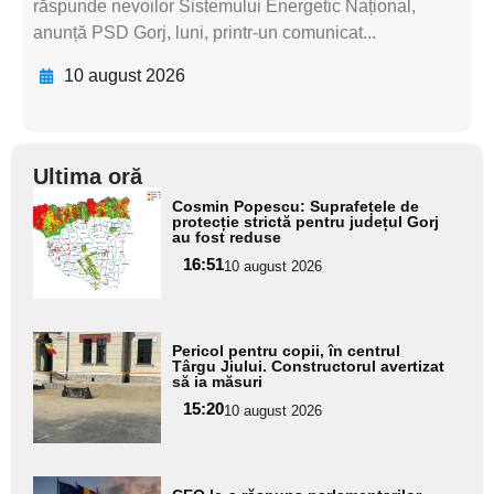
răspunde nevoilor Sistemului Energetic Național,
anunță PSD Gorj, luni, printr-un comunicat...
10 august 2026
Ultima oră
Adaugă
Cosmin Popescu: Suprafețele de
aici textul
protecție strictă pentru județul Gorj
au fost reduse
pentru
16:51
10 august 2026
subtitlu
Adaugă
Pericol pentru copii, în centrul
aici textul
Târgu Jiului. Constructorul avertizat
să ia măsuri
pentru
15:20
10 august 2026
subtitlu
Adaugă