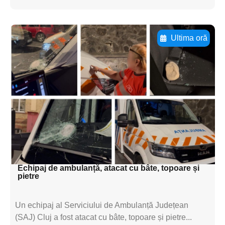
Ultima oră
Adaugă aici textul pentru
subtitluAdaugă aici
textul pentru
subtitluAdaugă aici
textul pentru
subtitluAdaugă aici
textul pentru subti
Echipaj de ambulanță, atacat cu bâte, topoare și
pietre
Un echipaj al Serviciului de Ambulanță Județean
(SAJ) Cluj a fost atacat cu bâte, topoare și pietre...