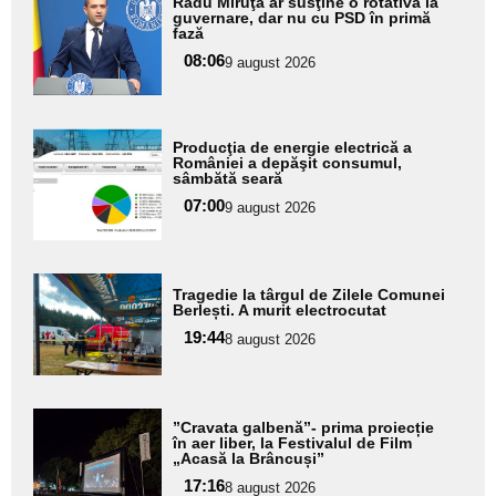
Radu Miruţă ar susţine o rotativă la
aici textul
guvernare, dar nu cu PSD în primă
fază
pentru
08:06
9 august 2026
subtitlu
Adaugă
Producţia de energie electrică a
aici textul
României a depăşit consumul,
sâmbătă seară
pentru
07:00
9 august 2026
subtitlu
Adaugă
Tragedie la târgul de Zilele Comunei
aici textul
Berlești. A murit electrocutat
pentru
19:44
8 august 2026
subtitlu
Adaugă
”Cravata galbenă”- prima proiecție
aici textul
în aer liber, la Festivalul de Film
„Acasă la Brâncuși”
pentru
17:16
8 august 2026