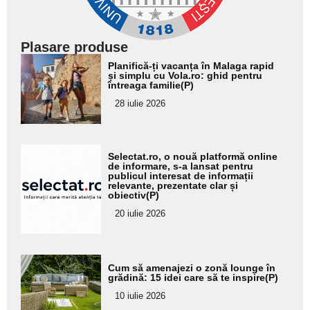
Plasare produse
Adaugă
Planifică-ți vacanța în Malaga rapid
aici textul
și simplu cu Vola.ro: ghid pentru
întreaga familie(P)
pentru
28 iulie 2026
subtitlu
Adaugă
Selectat.ro, o nouă platformă online
aici textul
de informare, s-a lansat pentru
publicul interesat de informații
pentru
relevante, prezentate clar și
obiectiv(P)
subtitlu
20 iulie 2026
Adaugă
Cum să amenajezi o zonă lounge în
aici textul
grădină: 15 idei care să te inspire(P)
pentru
10 iulie 2026
subtitlu