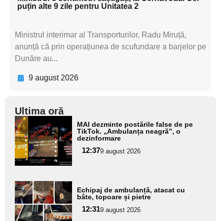
puțin alte 9 zile pentru Unitatea 2
Ministrul interimar al Transporturilor, Radu Miruță,
anunță că prin operațiunea de scufundare a barjelor pe
Dunăre au...
9 august 2026
Ultima oră
Adaugă
MAI dezminte postările false de pe
aici textul
TikTok. „Ambulanța neagră”, o
dezinformare
pentru
12:37
9 august 2026
subtitlu
Adaugă
Echipaj de ambulanță, atacat cu
aici textul
bâte, topoare și pietre
pentru
12:31
9 august 2026
subtitlu