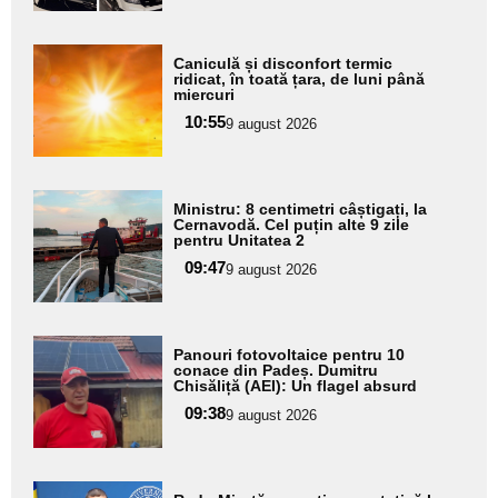
Adaugă
Caniculă și disconfort termic
aici textul
ridicat, în toată țara, de luni până
miercuri
pentru
10:55
9 august 2026
subtitlu
Adaugă
Ministru: 8 centimetri câștigați, la
aici textul
Cernavodă. Cel puțin alte 9 zile
pentru Unitatea 2
pentru
09:47
9 august 2026
subtitlu
Adaugă
Panouri fotovoltaice pentru 10
aici textul
conace din Padeș. Dumitru
Chisăliță (AEI): Un flagel absurd
pentru
09:38
9 august 2026
subtitlu
Adaugă