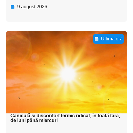
9 august 2026
Ultima oră
Adaugă aici textul pentru
subtitluAdaugă aici
textul pentru
subtitluAdaugă aici
textul pentru
subtitluAdaugă aici
textul pentru subti
Caniculă și disconfort termic ridicat, în toată țara,
de luni până miercuri