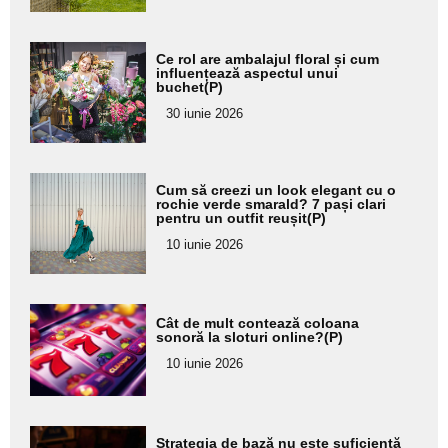
Adaugă
Ce rol are ambalajul floral și cum
aici textul
influențează aspectul unui
buchet(P)
pentru
30 iunie 2026
subtitlu
Adaugă
Cum să creezi un look elegant cu o
aici textul
rochie verde smarald? 7 pași clari
pentru un outfit reușit(P)
pentru
10 iunie 2026
subtitlu
Adaugă
Cât de mult contează coloana
aici textul
sonoră la sloturi online?(P)
pentru
10 iunie 2026
subtitlu
Adaugă
Strategia de bază nu este suficientă