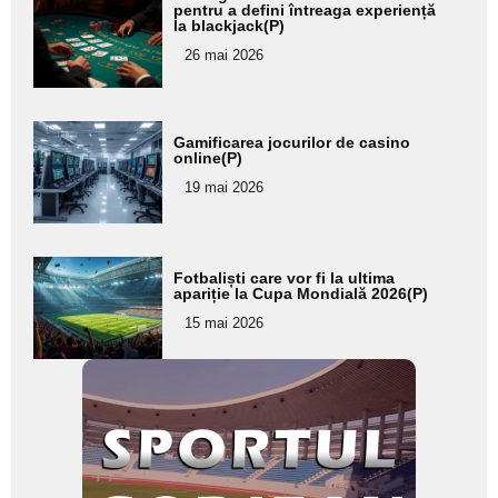
aici textul
pentru a defini întreaga experiență
la blackjack(P)
pentru
26 mai 2026
subtitlu
Adaugă
Gamificarea jocurilor de casino
aici textul
online(P)
pentru
19 mai 2026
subtitlu
Adaugă
Fotbaliști care vor fi la ultima
aici textul
apariție la Cupa Mondială 2026(P)
pentru
15 mai 2026
subtitlu