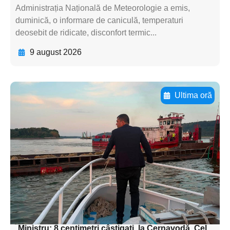
Administrația Națională de Meteorologie a emis,
duminică, o informare de caniculă, temperaturi
deosebit de ridicate, disconfort termic...
9 august 2026
Ultima oră
Adaugă aici textul pentru
subtitluAdaugă aici
textul pentru
subtitluAdaugă aici
textul pentru
subtitluAdaugă aici
textul pentru subti
Ministru: 8 centimetri câștigați, la Cernavodă. Cel