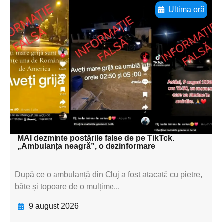
Ultima oră
Adaugă aici textul pentru
subtitluAdaugă aici
textul pentru
subtitluAdaugă aici
textul pentru
subtitluAdaugă aici
textul pentru subti
MAI dezminte postările false de pe TikTok.
„Ambulanța neagră”, o dezinformare
După ce o ambulanță din Cluj a fost atacată cu pietre,
bâte și topoare de o mulțime...
9 august 2026