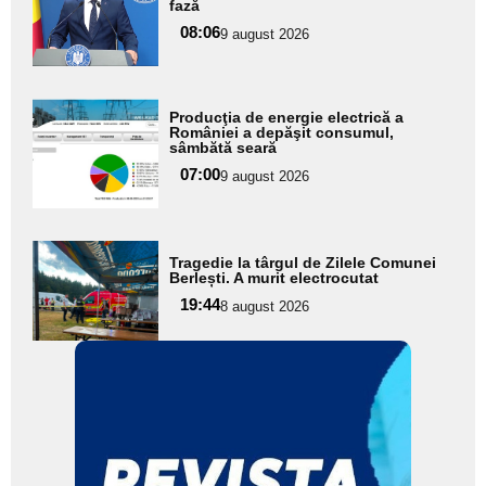
fază
pentru
08:06
9 august 2026
subtitlu
Adaugă
Producţia de energie electrică a
aici textul
României a depăşit consumul,
sâmbătă seară
pentru
07:00
9 august 2026
subtitlu
Adaugă
Tragedie la târgul de Zilele Comunei
aici textul
Berlești. A murit electrocutat
pentru
19:44
8 august 2026
subtitlu