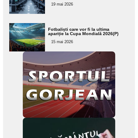
pentru
19 mai 2026
subtitlu
Adaugă
Fotbaliști care vor fi la ultima
aici textul
apariție la Cupa Mondială 2026(P)
pentru
15 mai 2026
subtitlu