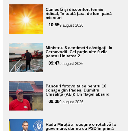
Adaugă
Caniculă și disconfort termic
aici textul
ridicat, în toată țara, de luni până
miercuri
pentru
10:55
9 august 2026
subtitlu
Adaugă
Ministru: 8 centimetri câștigați, la
aici textul
Cernavodă. Cel puțin alte 9 zile
pentru Unitatea 2
pentru
09:47
9 august 2026
subtitlu
Adaugă
Panouri fotovoltaice pentru 10
aici textul
conace din Padeș. Dumitru
Chisăliță (AEI): Un flagel absurd
pentru
09:38
9 august 2026
subtitlu
Adaugă
Radu Miruţă ar susţine o rotativă la
aici textul
guvernare, dar nu cu PSD în primă