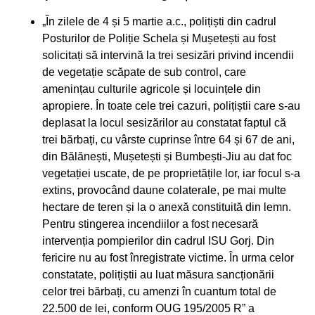
„În zilele de 4 și 5 martie a.c., polițiști din cadrul
Posturilor de Poliție Schela și Mușetești au fost
solicitați să intervină la trei sesizări privind incendii
de vegetație scăpate de sub control, care
amenințau culturile agricole și locuințele din
apropiere. În toate cele trei cazuri, polițiștii care s-au
deplasat la locul sesizărilor au constatat faptul că
trei bărbați, cu vârste cuprinse între 64 și 67 de ani,
din Bălănești, Mușetești și Bumbești-Jiu au dat foc
vegetației uscate, de pe proprietățile lor, iar focul s-a
extins, provocând daune colaterale, pe mai multe
hectare de teren și la o anexă constituită din lemn.
Pentru stingerea incendiilor a fost necesară
intervenția pompierilor din cadrul ISU Gorj. Din
fericire nu au fost înregistrate victime. În urma celor
constatate, polițiștii au luat măsura sancționării
celor trei bărbați, cu amenzi în cuantum total de
22.500 de lei, conform OUG 195/2005 R” a