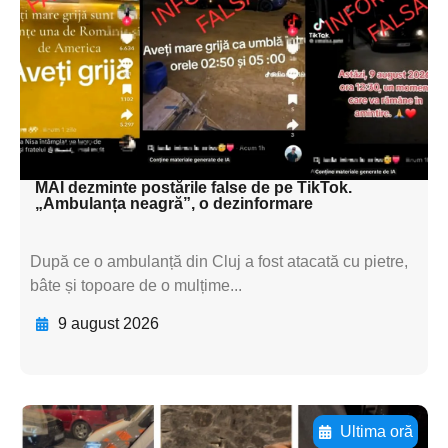
textul pentru
subtitluAdaugă aici
textul pentru
subtitluAdaugă aici
textul pentru subti
MAI dezminte postările false de pe TikTok.
„Ambulanța neagră”, o dezinformare
După ce o ambulanță din Cluj a fost atacată cu pietre,
bâte și topoare de o mulțime...
9 august 2026
Ultima oră