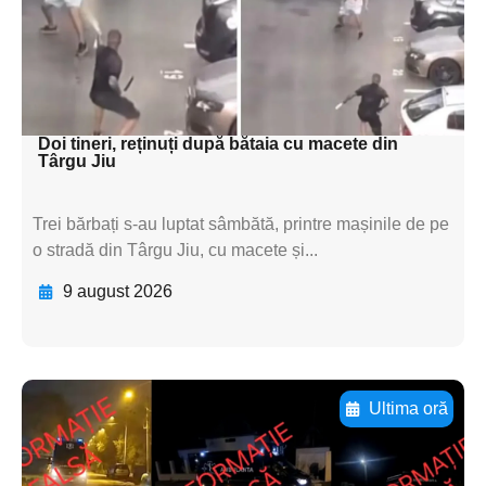
subtitluAdaugă aici
textul pentru
subtitluAdaugă aici
textul pentru subti
Doi tineri, reținuți după bătaia cu macete din
Târgu Jiu
Trei bărbați s-au luptat sâmbătă, printre mașinile de pe
o stradă din Târgu Jiu, cu macete și...
9 august 2026
Ultima oră
Adaugă aici textul pentru
subtitluAdaugă aici