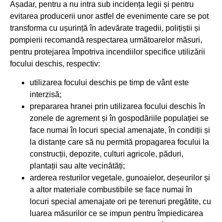
Așadar, pentru a nu intra sub incidența legii și pentru
evitarea producerii unor astfel de evenimente care se pot
transforma cu ușurință în adevărate tragedii, polițiștii și
pompierii recomandă respectarea următoarelor măsuri,
pentru protejarea împotriva incendiilor specifice utilizării
focului deschis, respectiv:
utilizarea focului deschis pe timp de vânt este
interzisă;
prepararea hranei prin utilizarea focului deschis în
zonele de agrement și în gospodăriile populației se
face numai în locuri special amenajate, în condiții și
la distanțe care să nu permită propagarea focului la
construcții, depozite, culturi agricole, păduri,
plantații sau alte vecinătăți;
arderea resturilor vegetale, gunoaielor, deșeurilor și
a altor materiale combustibile se face numai în
locuri special amenajate ori pe terenuri pregătite, cu
luarea măsurilor ce se impun pentru împiedicarea