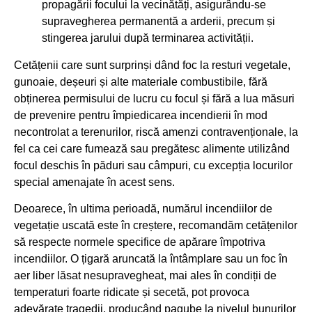
propagării focului la vecinătăți, asigurându-se
supravegherea permanentă a arderii, precum și
stingerea jarului după terminarea activității.
Cetățenii care sunt surprinși dând foc la resturi vegetale,
gunoaie, deșeuri și alte materiale combustibile, fără
obținerea permisului de lucru cu focul și fără a lua măsuri
de prevenire pentru împiedicarea incendierii în mod
necontrolat a terenurilor, riscă amenzi contravenționale, la
fel ca cei care fumează sau pregătesc alimente utilizând
focul deschis în păduri sau câmpuri, cu excepția locurilor
special amenajate în acest sens.
Deoarece, în ultima perioadă, numărul incendiilor de
vegetație uscată este în creștere, recomandăm cetățenilor
să respecte normele specifice de apărare împotriva
incendiilor. O țigară aruncată la întâmplare sau un foc în
aer liber lăsat nesupravegheat, mai ales în condiții de
temperaturi foarte ridicate și secetă, pot provoca
adevărate tragedii, producând pagube la nivelul bunurilor