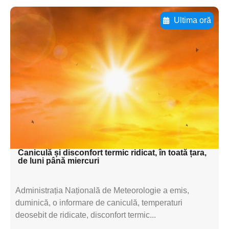
Ultima oră
Adaugă aici textul pentru
subtitluAdaugă aici
textul pentru
subtitluAdaugă aici
textul pentru
subtitluAdaugă aici
textul pentru subti
Caniculă și disconfort termic ridicat, în toată țara,
de luni până miercuri
Administrația Națională de Meteorologie a emis,
duminică, o informare de caniculă, temperaturi
deosebit de ridicate, disconfort termic...