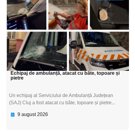
Adaugă aici textul pentru
subtitluAdaugă aici
textul pentru
subtitluAdaugă aici
textul pentru
subtitluAdaugă aici
textul pentru subti
Echipaj de ambulanță, atacat cu bâte, topoare și
pietre
Un echipaj al Serviciului de Ambulanță Județean
(SAJ) Cluj a fost atacat cu bâte, topoare și pietre...
9 august 2026