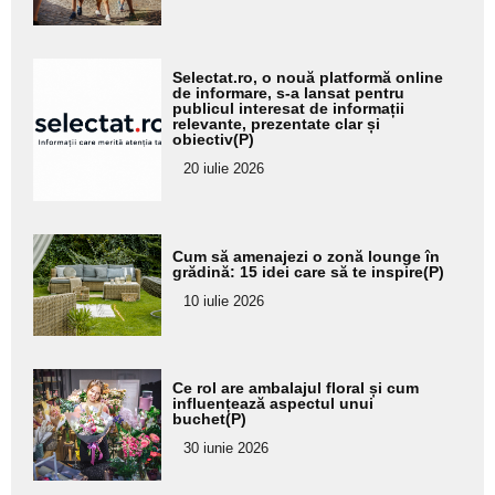
subtitlu
Adaugă
Selectat.ro, o nouă platformă online
aici textul
de informare, s-a lansat pentru
publicul interesat de informații
pentru
relevante, prezentate clar și
obiectiv(P)
subtitlu
20 iulie 2026
Adaugă
Cum să amenajezi o zonă lounge în
aici textul
grădină: 15 idei care să te inspire(P)
pentru
10 iulie 2026
subtitlu
Adaugă
Ce rol are ambalajul floral și cum
aici textul
influențează aspectul unui
buchet(P)
pentru
30 iunie 2026
subtitlu