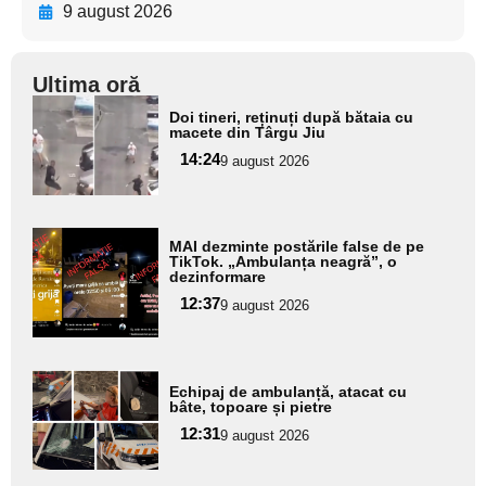
9 august 2026
Ultima oră
Adaugă
Doi tineri, reținuți după bătaia cu
aici textul
macete din Târgu Jiu
pentru
14:24
9 august 2026
subtitlu
Adaugă
MAI dezminte postările false de pe
aici textul
TikTok. „Ambulanța neagră”, o
dezinformare
pentru
12:37
9 august 2026
subtitlu
Adaugă
Echipaj de ambulanță, atacat cu
aici textul
bâte, topoare și pietre
pentru
12:31
9 august 2026
subtitlu