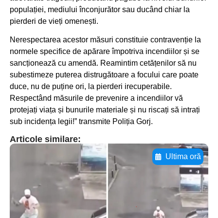
populației, mediului înconjurător sau ducând chiar la
pierderi de vieți omenești.
Nerespectarea acestor măsuri constituie contravenție la
normele specifice de apărare împotriva incendiilor și se
sancționează cu amendă. Reamintim cetățenilor să nu
subestimeze puterea distrugătoare a focului care poate
duce, nu de puține ori, la pierderi irecuperabile.
Respectând măsurile de prevenire a incendiilor vă
protejați viața și bunurile materiale și nu riscați să intrați
sub incidența legii!” transmite Poliția Gorj.
Articole similare:
Ultima oră
Adaugă aici textul pentru
subtitluAdaugă aici
textul pentru