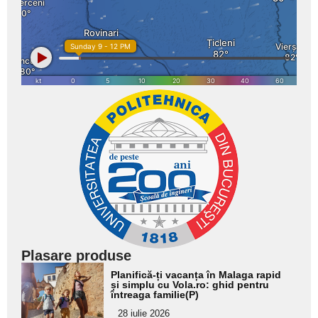
Plasare produse
Adaugă
Planifică-ți vacanța în Malaga rapid
aici textul
și simplu cu Vola.ro: ghid pentru
întreaga familie(P)
pentru
28 iulie 2026