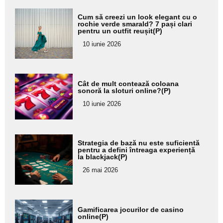
Adaugă
Cum să creezi un look elegant cu o
aici textul
rochie verde smarald? 7 pași clari
pentru un outfit reușit(P)
pentru
10 iunie 2026
subtitlu
Adaugă
Cât de mult contează coloana
aici textul
sonoră la sloturi online?(P)
pentru
10 iunie 2026
subtitlu
Adaugă
Strategia de bază nu este suficientă
aici textul
pentru a defini întreaga experiență
la blackjack(P)
pentru
26 mai 2026
subtitlu
Adaugă
Gamificarea jocurilor de casino
aici textul
online(P)