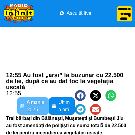
Ascultă live
12:55 Au fost „arși” la buzunar cu 22.500
de lei, după ce au dat foc la vegetația
uscată
12:55
6 martie
Ultim
2025
a oră
Trei bărbați din Bălănești, Mușetești și Bumbești Jiu
au fost amendați de polițiști cu suma totală de 22.500
de lei pentru incendierea vegetației uscate.