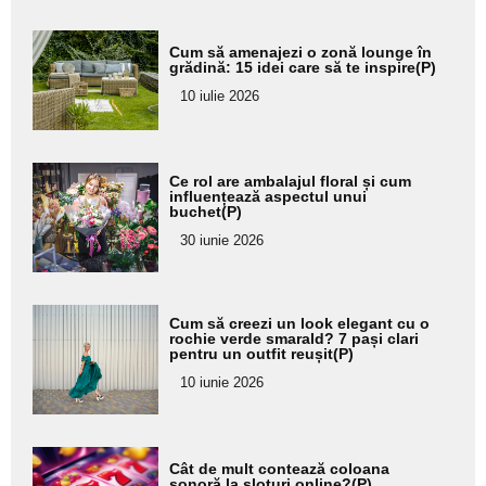
Adaugă
Cum să amenajezi o zonă lounge în
aici textul
grădină: 15 idei care să te inspire(P)
pentru
10 iulie 2026
subtitlu
Adaugă
Ce rol are ambalajul floral și cum
aici textul
influențează aspectul unui
buchet(P)
pentru
30 iunie 2026
subtitlu
Adaugă
Cum să creezi un look elegant cu o
aici textul
rochie verde smarald? 7 pași clari
pentru un outfit reușit(P)
pentru
10 iunie 2026
subtitlu
Adaugă
Cât de mult contează coloana
aici textul
sonoră la sloturi online?(P)