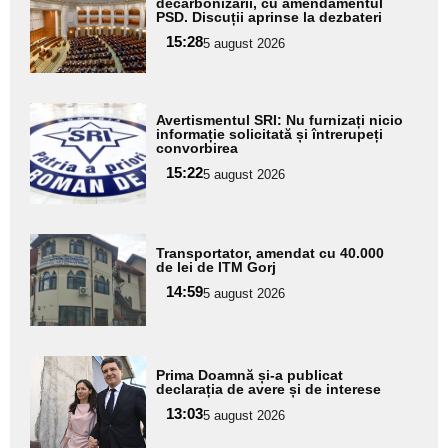
aici textul
decarbonizării, cu amendamentul
PSD. Discuții aprinse la dezbateri
pentru
15:28
5 august 2026
subtitlu
Adaugă
Avertismentul SRI: Nu furnizați nicio
aici textul
informație solicitată și întrerupeți
convorbirea
pentru
15:22
5 august 2026
subtitlu
Adaugă
Transportator, amendat cu 40.000
aici textul
de lei de ITM Gorj
pentru
14:59
5 august 2026
subtitlu
Adaugă
Prima Doamnă și-a publicat
aici textul
declarația de avere și de interese
pentru
13:03
5 august 2026
subtitlu