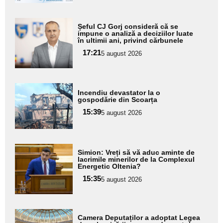
Adaugă
Șeful CJ Gorj consideră că se
aici textul
impune o analiză a deciziilor luate
în ultimii ani, privind cărbunele
pentru
17:21
5 august 2026
subtitlu
Adaugă
Incendiu devastator la o
aici textul
gospodărie din Scoarța
pentru
15:39
5 august 2026
subtitlu
Adaugă
Simion: Vreți să vă aduc aminte de
aici textul
lacrimile minerilor de la Complexul
Energetic Oltenia?
pentru
15:35
5 august 2026
subtitlu
Adaugă
Camera Deputaților a adoptat Legea