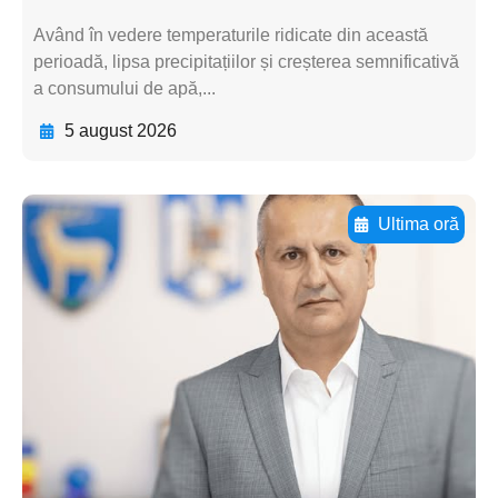
Având în vedere temperaturile ridicate din această
perioadă, lipsa precipitațiilor și creșterea semnificativă
a consumului de apă,...
5 august 2026
Ultima oră
Adaugă aici textul pentru
subtitluAdaugă aici
textul pentru
subtitluAdaugă aici
textul pentru
subtitluAdaugă aici
textul pentru subti