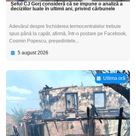
Șeful CJ Gorj consideră că se impune o analiză a
deciziilor luate în ultimii ani, privind cărbunele
Adevărul despre închiderea termocentralelor trebuie
spus până la capăt, afirmă, într-o postare pe Facebook,
Cosmin Popescu, președintele...
5 august 2026
Ultima oră
Adaugă aici textul pentru
subtitluAdaugă aici
textul pentru
subtitluAdaugă aici
textul pentru