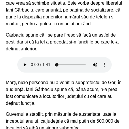
care vrea să schimbe situația. Este vorba despre liberalul
Iani Gârbaciu, care anunțat, pe pagina de socializare, că
pune la dispoziția gorjenilor numărul său de telefon și
mail-ul, pentru a putea fi contactat oricând.
Gârbaciu spune că i se pare firesc să facă un astfel de
gest, dar și că la fel a procedat și-n funcțiile pe care le-a
deținut anterior.
Marți, nicio persoană nu a venit la subprefectul de Gorj în
audiență. Iani Gârbaciu spune că, până acum, n-a prea
fost comunicare a locuitorilor județului cu cei care au
deținut funcția.
Guvernul a stabilit, prin măsurile de austeritate luate la
începutul anului, ca județele că mai puțin de 500.000 de
locuitori să aibă un singur subprefect.