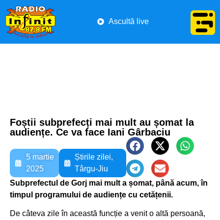
Ascultă live
Foștii subprefecți mai mult au șomat la
audiențe. Ce va face Iani Gârbaciu
5 martie
Știrile zilei
,
2025
Târgu-Jiu
Subprefectul de Gorj mai mult a șomat, până acum, în
timpul programului de audiențe cu cetățenii.
De câteva zile în această funcție a venit o altă persoană,