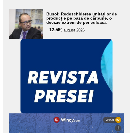
Adaugă
Bușoi: Redeschiderea unităților de
aici textul
producție pe bază de cărbune, o
decizie extrem de periculoasă
pentru
12:58
5 august 2026
subtitlu