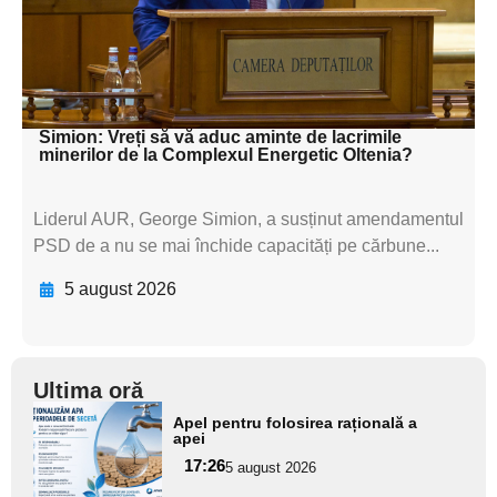
textul pentru
subtitluAdaugă aici
textul pentru subti
Simion: Vreți să vă aduc aminte de lacrimile
minerilor de la Complexul Energetic Oltenia?
Liderul AUR, George Simion, a susținut amendamentul
PSD de a nu se mai închide capacități pe cărbune...
5 august 2026
Ultima oră
Adaugă
Apel pentru folosirea rațională a
aici textul
apei
pentru
17:26
5 august 2026
subtitlu