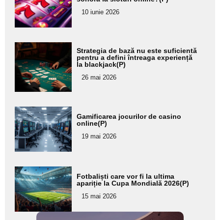
pentru
10 iunie 2026
subtitlu
Adaugă
Strategia de bază nu este suficientă
aici textul
pentru a defini întreaga experiență
la blackjack(P)
pentru
26 mai 2026
subtitlu
Adaugă
Gamificarea jocurilor de casino
aici textul
online(P)
pentru
19 mai 2026
subtitlu
Adaugă
Fotbaliști care vor fi la ultima
aici textul
apariție la Cupa Mondială 2026(P)
pentru
15 mai 2026
subtitlu