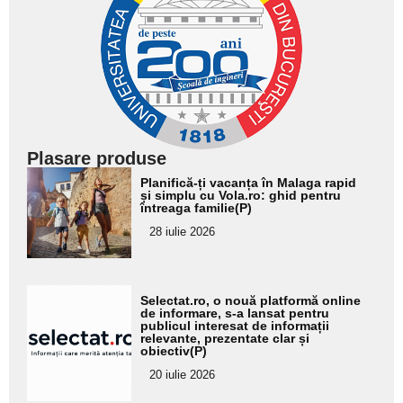
Plasare produse
Adaugă
Planifică-ți vacanța în Malaga rapid
aici textul
și simplu cu Vola.ro: ghid pentru
întreaga familie(P)
pentru
28 iulie 2026
subtitlu
Adaugă
Selectat.ro, o nouă platformă online
aici textul
de informare, s-a lansat pentru
publicul interesat de informații
pentru
relevante, prezentate clar și
obiectiv(P)
subtitlu
20 iulie 2026