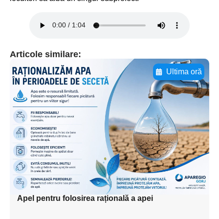
Articole similare:
Ultima oră
Adaugă aici textul pentru
subtitluAdaugă aici
textul pentru
subtitluAdaugă aici
textul pentru
subtitluAdaugă aici
textul pentru subti
Apel pentru folosirea rațională a apei