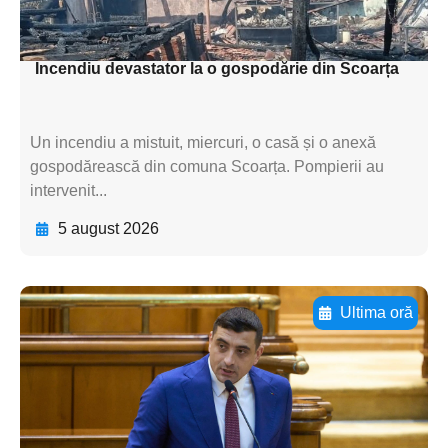
subtitluAdaugă aici
textul pentru subti
Incendiu devastator la o gospodărie din Scoarța
Un incendiu a mistuit, miercuri, o casă și o anexă
gospodărească din comuna Scoarța. Pompierii au
intervenit...
5 august 2026
Ultima oră
Adaugă aici textul pentru
subtitluAdaugă aici
textul pentru
subtitluAdaugă aici