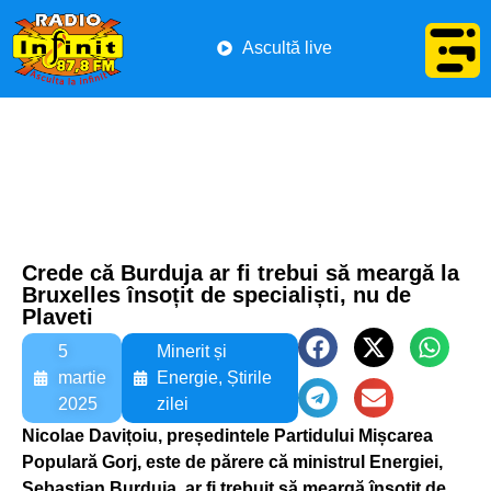
Ascultă live
Crede că Burduja ar fi trebui să meargă la
Bruxelles însoțit de specialiști, nu de
Plaveti
5
Minerit și
martie
Energie
,
Știrile
2025
zilei
Nicolae Davițoiu, președintele Partidului Mișcarea
Populară Gorj, este de părere că ministrul Energiei,
Sebastian Burduja, ar fi trebuit să meargă însoțit de