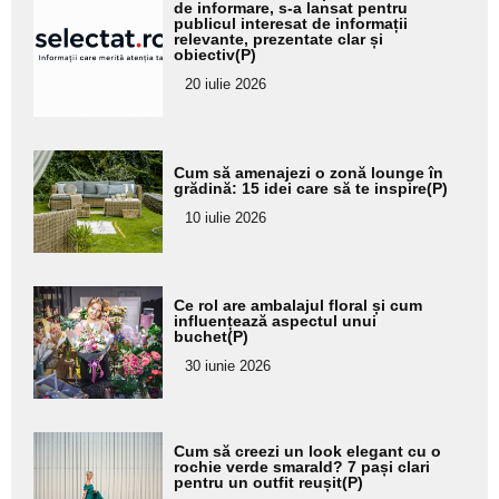
aici textul
de informare, s-a lansat pentru
publicul interesat de informații
pentru
relevante, prezentate clar și
obiectiv(P)
subtitlu
20 iulie 2026
Adaugă
Cum să amenajezi o zonă lounge în
aici textul
grădină: 15 idei care să te inspire(P)
pentru
10 iulie 2026
subtitlu
Adaugă
Ce rol are ambalajul floral și cum
aici textul
influențează aspectul unui
buchet(P)
pentru
30 iunie 2026
subtitlu
Adaugă
Cum să creezi un look elegant cu o
aici textul
rochie verde smarald? 7 pași clari
pentru un outfit reușit(P)
pentru