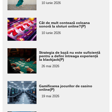
10 iunie 2026
subtitlu
Adaugă
Cât de mult contează coloana
aici textul
sonoră la sloturi online?(P)
pentru
10 iunie 2026
subtitlu
Adaugă
Strategia de bază nu este suficientă
aici textul
pentru a defini întreaga experiență
la blackjack(P)
pentru
26 mai 2026
subtitlu
Adaugă
Gamificarea jocurilor de casino
aici textul
online(P)
pentru
19 mai 2026
subtitlu