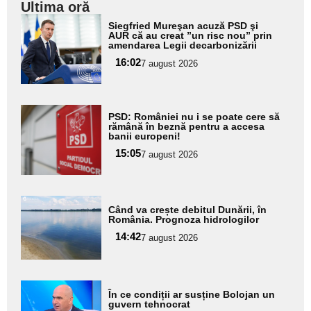
Ultima oră
Adaugă
Siegfried Mureşan acuză PSD şi
aici textul
AUR că au creat ”un risc nou” prin
amendarea Legii decarbonizării
pentru
16:02
7 august 2026
subtitlu
Adaugă
PSD: României nu i se poate cere să
aici textul
rămână în beznă pentru a accesa
banii europeni!
pentru
15:05
7 august 2026
subtitlu
Adaugă
Când va crește debitul Dunării, în
aici textul
România. Prognoza hidrologilor
pentru
14:42
7 august 2026
subtitlu
Adaugă
În ce condiții ar susține Bolojan un
aici textul
guvern tehnocrat