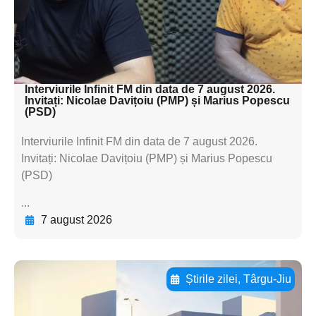
textul pentru
subtitluAdaugă aici
textul pentru subti
Interviurile Infinit FM din data de 7 august 2026.
Invitați: Nicolae Davițoiu (PMP) și Marius Popescu
(PSD)
Interviurile Infinit FM din data de 7 august 2026.
Invitați: Nicolae Davițoiu (PMP) și Marius Popescu
(PSD)
...
7 august 2026
Știrile zilei
,
Târgu-Jiu
Adaugă aici textul pentru