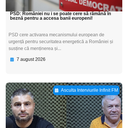
textul pentru subti
PSD: României nu i se poate cere să rămână în
beznă pentru a accesa banii europeni!
PSD cere activarea mecanismului european de
urgență pentru securitatea energetică a României și
susține că menținerea și...
7 august 2026
Asculta Interviurile Infinit FM
Adaugă aici textul pentru
subtitluAdaugă aici
textul pentru
subtitluAdaugă aici