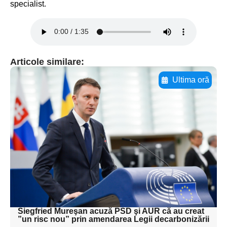
specialist.
Articole similare:
Ultima oră
Adaugă aici textul pentru
subtitluAdaugă aici
textul pentru
subtitluAdaugă aici
textul pentru
subtitluAdaugă aici
textul pentru subti
Siegfried Mureşan acuză PSD şi AUR că au creat
”un risc nou” prin amendarea Legii decarbonizării