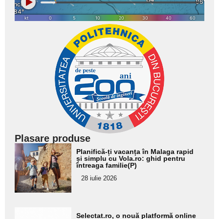
Plasare produse
Adaugă
Planifică-ți vacanța în Malaga rapid
aici textul
și simplu cu Vola.ro: ghid pentru
întreaga familie(P)
pentru
28 iulie 2026
subtitlu
Adaugă
Selectat.ro, o nouă platformă online