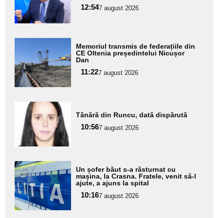
pentru
12:54
7 august 2026
subtitlu
Adaugă
Memoriul transmis de federațiile din
aici textul
CE Oltenia președintelui Nicușor
Dan
pentru
11:22
7 august 2026
subtitlu
Adaugă
Tânără din Runcu, dată dispărută
aici textul
10:56
pentru
7 august 2026
subtitlu
Adaugă
Un șofer băut s-a răsturnat cu
aici textul
mașina, la Crasna. Fratele, venit să-l
ajute, a ajuns la spital
pentru
10:16
7 august 2026
subtitlu