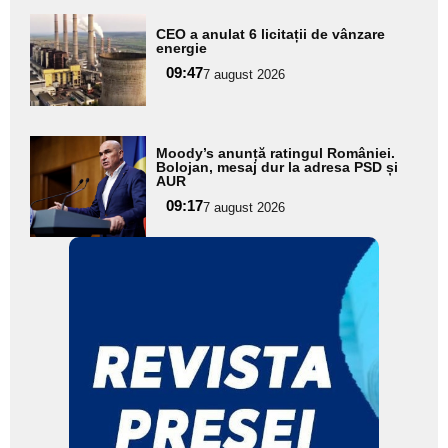
Adaugă
CEO a anulat 6 licitații de vânzare
aici textul
energie
pentru
09:47
7 august 2026
subtitlu
Adaugă
Moody’s anunță ratingul României.
aici textul
Bolojan, mesaj dur la adresa PSD și
AUR
pentru
09:17
7 august 2026
subtitlu