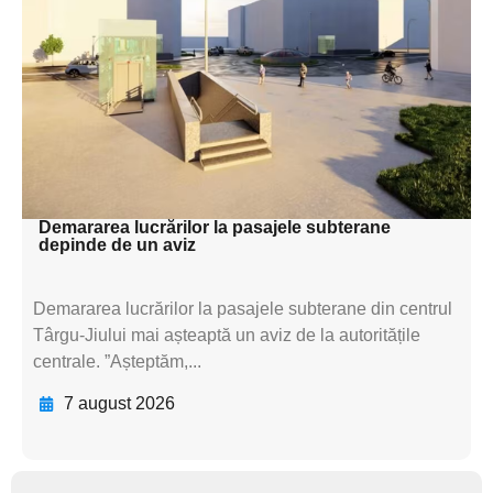
subtitluAdaugă aici
textul pentru
subtitluAdaugă aici
textul pentru
subtitluAdaugă aici
textul pentru subti
Demararea lucrărilor la pasajele subterane
depinde de un aviz
Demararea lucrărilor la pasajele subterane din centrul
Târgu-Jiului mai așteaptă un aviz de la autoritățile
centrale. ”Așteptăm,...
7 august 2026