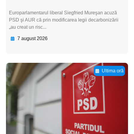
Europarlamentarul liberal Siegfried Mureşan acuză
PSD şi AUR că prin modificarea legii decarbonizării
„au creat un risc...
7 august 2026
Ultima oră
Adaugă aici textul pentru
subtitluAdaugă aici
textul pentru
subtitluAdaugă aici
textul pentru
subtitluAdaugă aici