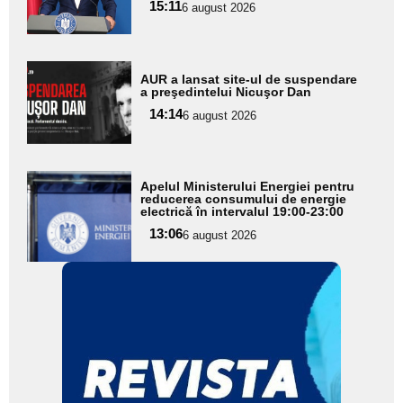
15:11
6 august 2026
subtitlu
Adaugă
AUR a lansat site-ul de suspendare
aici textul
a preşedintelui Nicuşor Dan
pentru
14:14
6 august 2026
subtitlu
Adaugă
Apelul Ministerului Energiei pentru
aici textul
reducerea consumului de energie
electrică în intervalul 19:00-23:00
pentru
13:06
6 august 2026
subtitlu