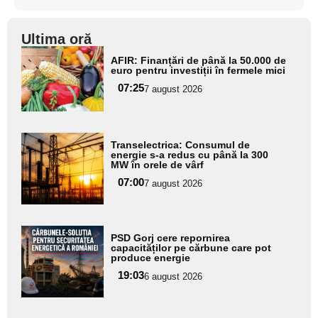
Ultima oră
Adaugă
AFIR: Finanțări de până la 50.000 de
aici textul
euro pentru investiții în fermele mici
pentru
07:25
7 august 2026
subtitlu
Adaugă
Transelectrica: Consumul de
aici textul
energie s-a redus cu până la 300
MW în orele de vârf
pentru
07:00
7 august 2026
subtitlu
Adaugă
PSD Gorj cere repornirea
aici textul
capacităților pe cărbune care pot
produce energie
pentru
19:03
6 august 2026
subtitlu