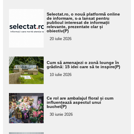
Adaugă
Selectat.ro, o nouă platformă online
aici textul
de informare, s-a lansat pentru
publicul interesat de informații
pentru
relevante, prezentate clar și
obiectiv(P)
subtitlu
20 iulie 2026
Adaugă
Cum să amenajezi o zonă lounge în
aici textul
grădină: 15 idei care să te inspire(P)
pentru
10 iulie 2026
subtitlu
Adaugă
Ce rol are ambalajul floral și cum
aici textul
influențează aspectul unui
buchet(P)
pentru
30 iunie 2026
subtitlu