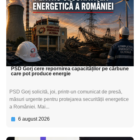
subtitluAdaugă aici
textul pentru
subtitluAdaugă aici
textul pentru
subtitluAdaugă aici
textul pentru subti
PSD Gorj cere repornirea capacităților pe cărbune
care pot produce energie
PSD Gorj solicită, joi, printr-un comunicat de presă,
măsuri urgente pentru protejarea securității energetice
a României. Mai...
6 august 2026