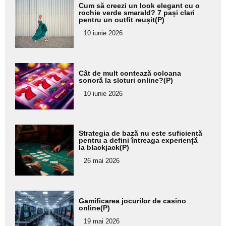
Adaugă
Cum să creezi un look elegant cu o
aici textul
rochie verde smarald? 7 pași clari
pentru un outfit reușit(P)
pentru
10 iunie 2026
subtitlu
Adaugă
Cât de mult contează coloana
aici textul
sonoră la sloturi online?(P)
pentru
10 iunie 2026
subtitlu
Adaugă
Strategia de bază nu este suficientă
aici textul
pentru a defini întreaga experiență
la blackjack(P)
pentru
26 mai 2026
subtitlu
Adaugă
Gamificarea jocurilor de casino
aici textul
online(P)
pentru
19 mai 2026