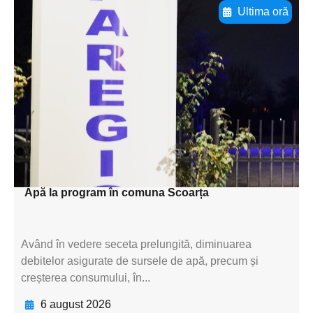
Ultima oră
Adaugă aici textul pentru
subtitluAdaugă aici
textul pentru
subtitluAdaugă aici
textul pentru
subtitluAdaugă aici
textul pentru subti
Apă la program în comuna Scoarța
Având în vedere seceta prelungită, diminuarea
debitelor asigurate de sursele de apă, precum și
creșterea consumului, în...
6 august 2026