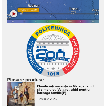
Plasare produse
Adaugă
Planifică-ți vacanța în Malaga rapid
aici textul
și simplu cu Vola.ro: ghid pentru
întreaga familie(P)
pentru
28 iulie 2026
subtitlu