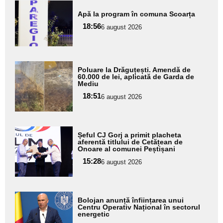
Adaugă
Apă la program în comuna Scoarța
aici textul
18:56
pentru
6 august 2026
subtitlu
Adaugă
Poluare la Drăguțești. Amendă de
aici textul
60.000 de lei, aplicată de Garda de
Mediu
pentru
18:51
6 august 2026
subtitlu
Adaugă
Șeful CJ Gorj a primit placheta
aici textul
aferentă titlului de Cetățean de
Onoare al comunei Peștișani
pentru
15:28
6 august 2026
subtitlu
Adaugă
Bolojan anunță înființarea unui
aici textul
Centru Operativ Național în sectorul
energetic
pentru