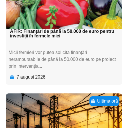
textul pentru
subtitluAdaugă aici
textul pentru subti
AFIR: Finanțări de până la 50.000 de euro pentru
investiții în fermele mici
Micii fermieri vor putea solicita finanțări
nerambursabile de până la 50.000 de euro pe proiect
prin intervenția...
7 august 2026
Ultima oră
Adaugă aici textul pentru
subtitluAdaugă aici