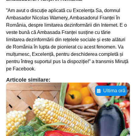
”Am avut o discuție aplicată cu Excelența Sa, domnul
Ambasador Nicolas Warnery, Ambasadorul Franței în
România, despre limitarea dezinformării din Internet. E o
veste bună că Ambasada Franței susține cu tărie
limitarea dezinformării din rețelele sociale și este alături
de România în lupta de pionierat cu acest fenomen. Va
mulțumesc, Excelență, pentru deschiderea completă și
pentru întreg suportul pus la dispoziție!” a transmis Miruță
pe Facebook.
Articole similare:
Ultima oră
Adaugă aici textul pentru
subtitluAdaugă aici
textul pentru
subtitluAdaugă aici