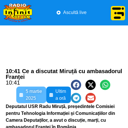
Ascultă live
10:41 Ce a discutat Miruță cu ambasadorul
Franței
10:41
5 martie
Ultim
2025
a oră
Deputatul USR Radu Miruță, președintele Comisiei
pentru Tehnologia Informației și Comunicațiilor din
Camera Deputaților, a avut o discuție, marți, cu
ambasadorul Franței în România.