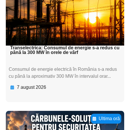
textul pentru
subtitluAdaugă aici
textul pentru
subtitluAdaugă aici
textul pentru subti
Transelectrica: Consumul de energie s-a redus cu
până la 300 MW în orele de vârf
Consumul de energie electrică în România s-a redus
cu până la aproximativ 300 MW în intervalul orar...
7 august 2026
Ultima oră
Adaugă aici textul pentru