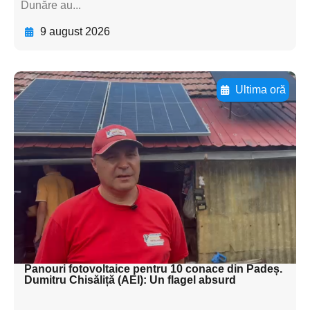
Dunăre au...
9 august 2026
Ultima oră
Adaugă aici textul pentru
subtitluAdaugă aici
textul pentru
subtitluAdaugă aici
textul pentru
subtitluAdaugă aici
textul pentru subti
Panouri fotovoltaice pentru 10 conace din Padeș.
Dumitru Chisăliță (AEI): Un flagel absurd