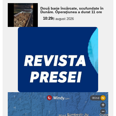
Adaugă
Două barje încărcate, scufundate în
aici textul
Dunăre. Operaţiunea a durat 11 ore
pentru
10:29
8 august 2026
subtitlu