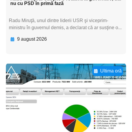
nu cu PSD în primă fază
Radu Miruţă, unul dintre liderii USR şi viceprim-
ministru în guvernul demis, a declarat că ar susţine o...
9 august 2026
Ultima oră
Adaugă aici textul pentru
subtitluAdaugă aici
textul pentru
subtitluAdaugă aici
textul pentru
subtitluAdaugă aici