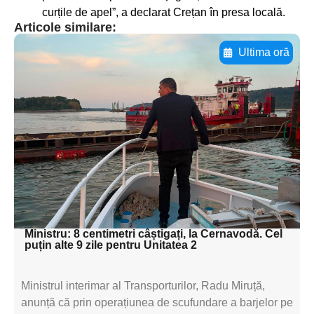
curțile de apel”, a declarat Crețan în presa locală.
Articole similare:
Ultima oră
Adaugă aici textul pentru
subtitluAdaugă aici
textul pentru
subtitluAdaugă aici
textul pentru
subtitluAdaugă aici
textul pentru subti
Ministru: 8 centimetri câștigați, la Cernavodă. Cel
puțin alte 9 zile pentru Unitatea 2
Ministrul interimar al Transporturilor, Radu Miruță,
anunță că prin operațiunea de scufundare a barjelor pe