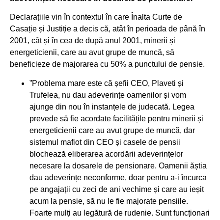
Declarațiile vin în contextul în care Înalta Curte de
Casație și Justiție a decis că, atât în perioada de până în
2001, cât și în cea de după anul 2001, minerii și
energeticienii, care au avut grupe de muncă, să
beneficieze de majorarea cu 50% a punctului de pensie.
”Problema mare este că șefii CEO, Plaveti și
Trufelea, nu dau adeverințe oamenilor și vom
ajunge din nou în instanțele de judecată. Legea
prevede să fie acordate facilitățile pentru minerii și
energeticienii care au avut grupe de muncă, dar
sistemul mafiot din CEO și casele de pensii
blochează eliberarea acordării adeverințelor
necesare la dosarele de pensionare. Oamenii ăștia
dau adeverințe neconforme, doar pentru a-i încurca
pe angajații cu zeci de ani vechime și care au ieșit
acum la pensie, să nu le fie majorate pensiile.
Foarte mulți au legătură de rudenie. Sunt funcționari