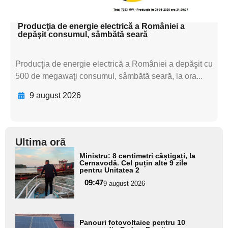
textul pentru subti
Producţia de energie electrică a României a
depăşit consumul, sâmbătă seară
Producţia de energie electrică a României a depăşit cu
500 de megawaţi consumul, sâmbătă seară, la ora...
9 august 2026
Ultima oră
Adaugă
Ministru: 8 centimetri câștigați, la
aici textul
Cernavodă. Cel puțin alte 9 zile
pentru Unitatea 2
pentru
09:47
9 august 2026
subtitlu
Adaugă
Panouri fotovoltaice pentru 10