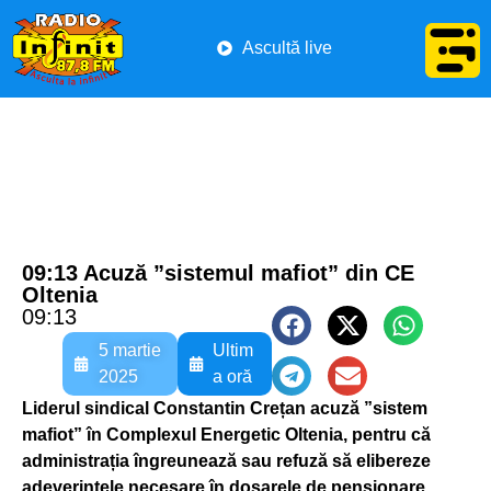
Ascultă live
09:13 Acuză ”sistemul mafiot” din CE
Oltenia
09:13
5 martie
Ultim
2025
a oră
Liderul sindical Constantin Crețan acuză ”sistem
mafiot” în Complexul Energetic Oltenia, pentru că
administrația îngreunează sau refuză să elibereze
adeverințele necesare în dosarele de pensionare.