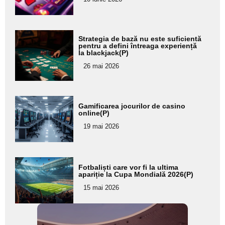
subtitlu
Adaugă
Strategia de bază nu este suficientă
aici textul
pentru a defini întreaga experiență
la blackjack(P)
pentru
26 mai 2026
subtitlu
Adaugă
Gamificarea jocurilor de casino
aici textul
online(P)
pentru
19 mai 2026
subtitlu
Adaugă
Fotbaliști care vor fi la ultima
aici textul
apariție la Cupa Mondială 2026(P)
pentru
15 mai 2026
subtitlu