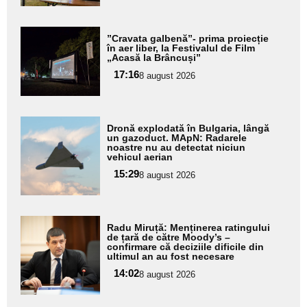
Adaugă
”Cravata galbenă”- prima proiecție
aici textul
în aer liber, la Festivalul de Film
„Acasă la Brâncuși”
pentru
17:16
8 august 2026
subtitlu
Adaugă
Dronă explodată în Bulgaria, lângă
aici textul
un gazoduct. MApN: Radarele
noastre nu au detectat niciun
pentru
vehicul aerian
subtitlu
15:29
8 august 2026
Adaugă
Radu Miruță: Menținerea ratingului
aici textul
de țară de către Moody’s –
confirmare că deciziile dificile din
pentru
ultimul an au fost necesare
subtitlu
14:02
8 august 2026