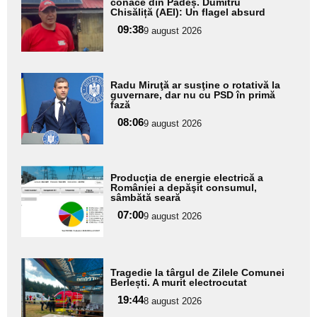
aici textul
conace din Padeș. Dumitru
Chisăliță (AEI): Un flagel absurd
pentru
09:38
9 august 2026
subtitlu
Adaugă
Radu Miruţă ar susţine o rotativă la
aici textul
guvernare, dar nu cu PSD în primă
fază
pentru
08:06
9 august 2026
subtitlu
Adaugă
Producţia de energie electrică a
aici textul
României a depăşit consumul,
sâmbătă seară
pentru
07:00
9 august 2026
subtitlu
Adaugă
Tragedie la târgul de Zilele Comunei
aici textul
Berlești. A murit electrocutat
pentru
19:44
8 august 2026
subtitlu