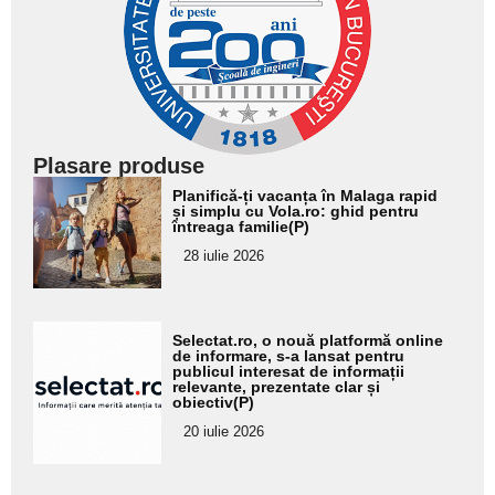
Plasare produse
Adaugă
Planifică-ți vacanța în Malaga rapid
aici textul
și simplu cu Vola.ro: ghid pentru
întreaga familie(P)
pentru
28 iulie 2026
subtitlu
Adaugă
Selectat.ro, o nouă platformă online
aici textul
de informare, s-a lansat pentru
publicul interesat de informații
pentru
relevante, prezentate clar și
obiectiv(P)
subtitlu
20 iulie 2026