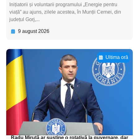
Inițiatorii și voluntarii programului „Energie pentru
viață” au ajuns, zilele acestea, în Munții Cernei, din
județul Gorj,...
9 august 2026
Ultima oră
Adaugă aici textul pentru
subtitluAdaugă aici
textul pentru
subtitluAdaugă aici
textul pentru
subtitluAdaugă aici
textul pentru subti
Radu Miruţă ar susţine o rotativă la guvernare, dar