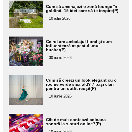
Adaugă
Cum să amenajezi o zonă lounge în
aici textul
grădină: 15 idei care să te inspire(P)
pentru
10 iulie 2026
subtitlu
Adaugă
Ce rol are ambalajul floral și cum
aici textul
influențează aspectul unui
buchet(P)
pentru
30 iunie 2026
subtitlu
Adaugă
Cum să creezi un look elegant cu o
aici textul
rochie verde smarald? 7 pași clari
pentru un outfit reușit(P)
pentru
10 iunie 2026
subtitlu
Adaugă
Cât de mult contează coloana
aici textul
sonoră la sloturi online?(P)
pentru
10 iunie 2026