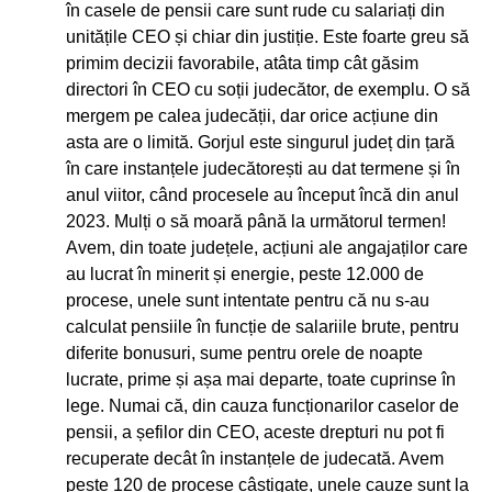
în casele de pensii care sunt rude cu salariați din
unitățile CEO și chiar din justiție. Este foarte greu să
primim decizii favorabile, atâta timp cât găsim
directori în CEO cu soții judecător, de exemplu. O să
mergem pe calea judecății, dar orice acțiune din
asta are o limită. Gorjul este singurul județ din țară
în care instanțele judecătorești au dat termene și în
anul viitor, când procesele au început încă din anul
2023. Mulți o să moară până la următorul termen!
Avem, din toate județele, acțiuni ale angajaților care
au lucrat în minerit și energie, peste 12.000 de
procese, unele sunt intentate pentru că nu s-au
calculat pensiile în funcție de salariile brute, pentru
diferite bonusuri, sume pentru orele de noapte
lucrate, prime și așa mai departe, toate cuprinse în
lege. Numai că, din cauza funcționarilor caselor de
pensii, a șefilor din CEO, aceste drepturi nu pot fi
recuperate decât în instanțele de judecată. Avem
peste 120 de procese câștigate, unele cauze sunt la