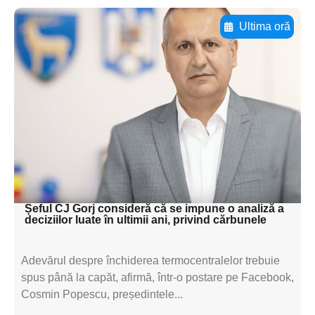
Ultima oră
Adaugă aici textul pentru
subtitluAdaugă aici
textul pentru
subtitluAdaugă aici
textul pentru
subtitluAdaugă aici
textul pentru subti
Șeful CJ Gorj consideră că se impune o analiză a
deciziilor luate în ultimii ani, privind cărbunele
Adevărul despre închiderea termocentralelor trebuie
spus până la capăt, afirmă, într-o postare pe Facebook,
Cosmin Popescu, președintele...