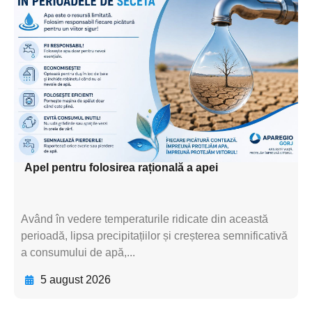
Adaugă aici textul pentru
subtitluAdaugă aici
textul pentru
subtitluAdaugă aici
textul pentru
subtitluAdaugă aici
textul pentru subti
Apel pentru folosirea rațională a apei
Având în vedere temperaturile ridicate din această
perioadă, lipsa precipitațiilor și creșterea semnificativă
a consumului de apă,...
5 august 2026