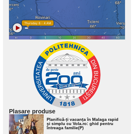
Plasare produse
Adaugă
Planifică-ți vacanța în Malaga rapid
aici textul
și simplu cu Vola.ro: ghid pentru
întreaga familie(P)
pentru