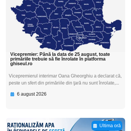
textul pentru
subtitluAdaugă aici
textul pentru
subtitluAdaugă aici
textul pentru subti
Vicepremier: Până la data de 25 august, toate
primăriile trebuie să fie înrolate în platforma
ghiseul.ro
Vicepremierul interimar Oana Gheorghiu a declarat că,
peste un sfert din primăriile din ţară nu sunt înrolate,...
6 august 2026
Ultima oră