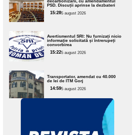
aici textul
decarbonizării, cu amendamentul
PSD. Discuții aprinse la dezbateri
pentru
15:28
5 august 2026
subtitlu
Adaugă
Avertismentul SRI: Nu furnizați nicio
aici textul
informație solicitată și întrerupeți
convorbirea
pentru
15:22
5 august 2026
subtitlu
Adaugă
Transportator, amendat cu 40.000
aici textul
de lei de ITM Gorj
pentru
14:59
5 august 2026
subtitlu