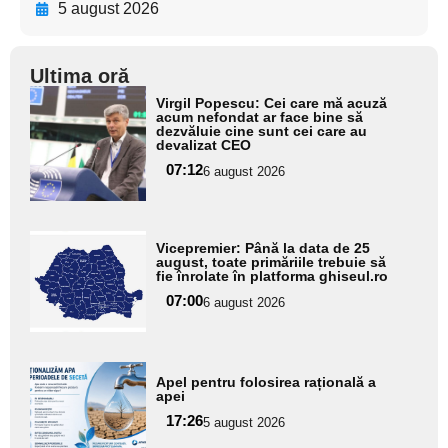
5 august 2026
Ultima oră
Adaugă
Virgil Popescu: Cei care mă acuză
aici textul
acum nefondat ar face bine să
dezvăluie cine sunt cei care au
pentru
devalizat CEO
subtitlu
07:12
6 august 2026
Adaugă
Vicepremier: Până la data de 25
aici textul
august, toate primăriile trebuie să
fie înrolate în platforma ghiseul.ro
pentru
07:00
6 august 2026
subtitlu
Adaugă
Apel pentru folosirea rațională a
aici textul
apei
pentru
17:26
5 august 2026
subtitlu