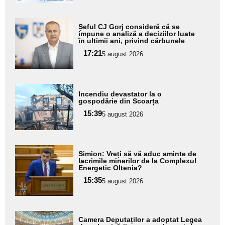
Adaugă
Șeful CJ Gorj consideră că se
aici textul
impune o analiză a deciziilor luate
în ultimii ani, privind cărbunele
pentru
17:21
5 august 2026
subtitlu
Adaugă
Incendiu devastator la o
aici textul
gospodărie din Scoarța
pentru
15:39
5 august 2026
subtitlu
Adaugă
Simion: Vreți să vă aduc aminte de
aici textul
lacrimile minerilor de la Complexul
Energetic Oltenia?
pentru
15:35
5 august 2026
subtitlu
Adaugă
Camera Deputaților a adoptat Legea