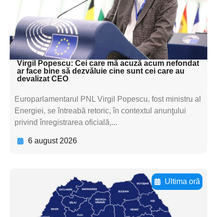
subtitluAdaugă aici
textul pentru
subtitluAdaugă aici
textul pentru subti
Virgil Popescu: Cei care mă acuză acum nefondat
ar face bine să dezvăluie cine sunt cei care au
devalizat CEO
Europarlamentarul PNL Virgil Popescu, fost ministru al
Energiei, se întreabă retoric, în contextul anunţului
privind înregistrarea oficială,...
6 august 2026
Ultima oră
Adaugă aici textul pentru
subtitluAdaugă aici