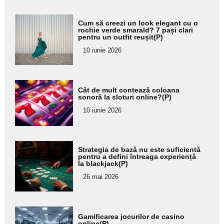
Adaugă
Cum să creezi un look elegant cu o
aici textul
rochie verde smarald? 7 pași clari
pentru un outfit reușit(P)
pentru
10 iunie 2026
subtitlu
Adaugă
Cât de mult contează coloana
aici textul
sonoră la sloturi online?(P)
pentru
10 iunie 2026
subtitlu
Adaugă
Strategia de bază nu este suficientă
aici textul
pentru a defini întreaga experiență
la blackjack(P)
pentru
26 mai 2026
subtitlu
Adaugă
Gamificarea jocurilor de casino
aici textul
online(P)