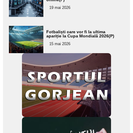
pentru
19 mai 2026
subtitlu
Adaugă
Fotbaliști care vor fi la ultima
aici textul
apariție la Cupa Mondială 2026(P)
pentru
15 mai 2026
subtitlu