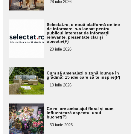
28 iulie 2026
subtitlu
Adaugă
Selectat.ro, o nouă platformă online
aici textul
de informare, s-a lansat pentru
publicul interesat de informații
pentru
relevante, prezentate clar și
obiectiv(P)
subtitlu
20 iulie 2026
Adaugă
Cum să amenajezi o zonă lounge în
aici textul
grădină: 15 idei care să te inspire(P)
pentru
10 iulie 2026
subtitlu
Adaugă
Ce rol are ambalajul floral și cum
aici textul
influențează aspectul unui
buchet(P)
pentru
30 iunie 2026
subtitlu