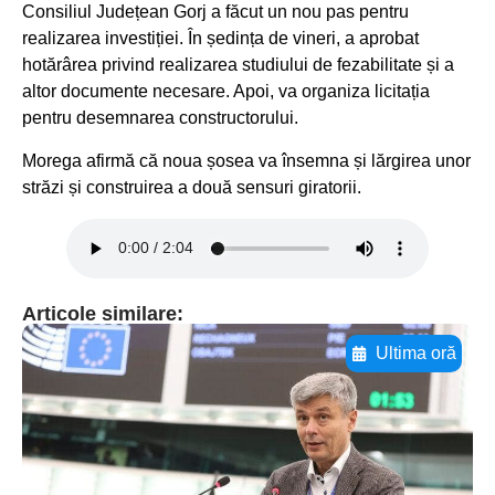
Consiliul Județean Gorj a făcut un nou pas pentru
realizarea investiției. În ședința de vineri, a aprobat
hotărârea privind realizarea studiului de fezabilitate și a
altor documente necesare. Apoi, va organiza licitația
pentru desemnarea constructorului.
Morega afirmă că noua șosea va însemna și lărgirea unor
străzi și construirea a două sensuri giratorii.
Articole similare:
Ultima oră
Adaugă aici textul pentru
subtitluAdaugă aici
textul pentru