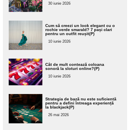
30 iunie 2026
subtitlu
Adaugă
Cum să creezi un look elegant cu o
aici textul
rochie verde smarald? 7 pași clari
pentru un outfit reușit(P)
pentru
10 iunie 2026
subtitlu
Adaugă
Cât de mult contează coloana
aici textul
sonoră la sloturi online?(P)
pentru
10 iunie 2026
subtitlu
Adaugă
Strategia de bază nu este suficientă
aici textul
pentru a defini întreaga experiență
la blackjack(P)
pentru
26 mai 2026
subtitlu