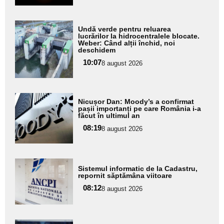
Adaugă
Undă verde pentru reluarea
aici textul
lucrărilor la hidrocentralele blocate.
Weber: Când alții închid, noi
pentru
deschidem
subtitlu
10:07
8 august 2026
Adaugă
Nicușor Dan: Moody’s a confirmat
aici textul
pașii importanți pe care România i-a
făcut în ultimul an
pentru
08:19
8 august 2026
subtitlu
Adaugă
Sistemul informatic de la Cadastru,
aici textul
repornit săptămâna viitoare
pentru
08:12
8 august 2026
subtitlu