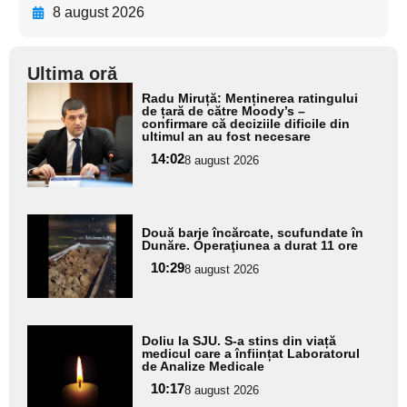
8 august 2026
Ultima oră
Adaugă
Radu Miruță: Menținerea ratingului
aici textul
de țară de către Moody’s –
confirmare că deciziile dificile din
pentru
ultimul an au fost necesare
subtitlu
14:02
8 august 2026
Adaugă
Două barje încărcate, scufundate în
aici textul
Dunăre. Operaţiunea a durat 11 ore
pentru
10:29
8 august 2026
subtitlu
Adaugă
Doliu la SJU. S-a stins din viață
aici textul
medicul care a înființat Laboratorul
de Analize Medicale
pentru
10:17
8 august 2026
subtitlu