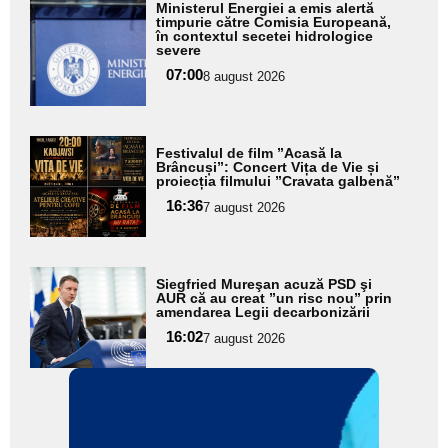
Adaugă
Ministerul Energiei a emis alertă
aici textul
timpurie către Comisia Europeană,
în contextul secetei hidrologice
pentru
severe
subtitlu
07:00
8 august 2026
Adaugă
Festivalul de film ”Acasă la
aici textul
Brâncuși”: Concert Vița de Vie și
proiecția filmului ”Cravata galbenă”
pentru
16:36
7 august 2026
subtitlu
Adaugă
Siegfried Mureşan acuză PSD şi
aici textul
AUR că au creat ”un risc nou” prin
amendarea Legii decarbonizării
pentru
16:02
7 august 2026
subtitlu