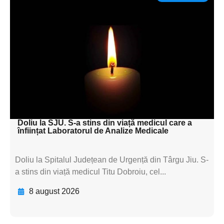
Adaugă aici textul pentru
subtitluAdaugă aici
textul pentru
subtitluAdaugă aici
textul pentru
subtitluAdaugă aici
textul pentru subti
Doliu la SJU. S-a stins din viață medicul care a
înființat Laboratorul de Analize Medicale
Doliu la Spitalul Județean de Urgență din Târgu Jiu. S-
a stins din viață medicul Titu Dobroiu, cel...
8 august 2026