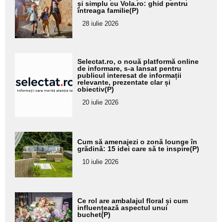
aici textul
și simplu cu Vola.ro: ghid pentru
întreaga familie(P)
pentru
28 iulie 2026
subtitlu
Adaugă
Selectat.ro, o nouă platformă online
aici textul
de informare, s-a lansat pentru
publicul interesat de informații
pentru
relevante, prezentate clar și
obiectiv(P)
subtitlu
20 iulie 2026
Adaugă
Cum să amenajezi o zonă lounge în
aici textul
grădină: 15 idei care să te inspire(P)
pentru
10 iulie 2026
subtitlu
Adaugă
Ce rol are ambalajul floral și cum
aici textul
influențează aspectul unui
buchet(P)
pentru