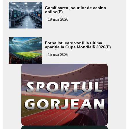
Adaugă
Gamificarea jocurilor de casino
aici textul
online(P)
pentru
19 mai 2026
subtitlu
Adaugă
Fotbaliști care vor fi la ultima
aici textul
apariție la Cupa Mondială 2026(P)
pentru
15 mai 2026
subtitlu