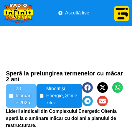
Ascultă live
Speră la prelungirea termenelor cu măcar
2 ani
28
Minerit și
februari
Energie
,
Știrile
e 2025
zilei
Liderii sindicali din Complexului Energetic Oltenia
speră la o amânare măcar cu doi ani a planului de
restructurare.