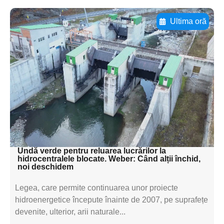
Ultima oră
Adaugă aici textul pentru
subtitluAdaugă aici
textul pentru
subtitluAdaugă aici
textul pentru
subtitluAdaugă aici
textul pentru subti
Undă verde pentru reluarea lucrărilor la
hidrocentralele blocate. Weber: Când alții închid,
noi deschidem
Legea, care permite continuarea unor proiecte
hidroenergetice începute înainte de 2007, pe suprafețe
devenite, ulterior, arii naturale...