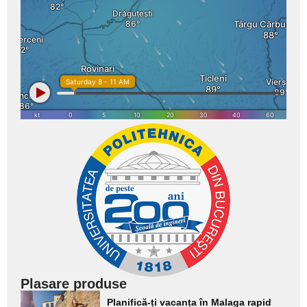
Plasare produse
Adaugă
Planifică-ți vacanța în Malaga rapid