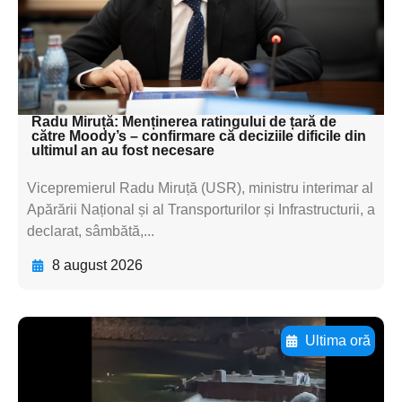
subtitluAdaugă aici
textul pentru
subtitluAdaugă aici
textul pentru subti
Radu Miruță: Menținerea ratingului de țară de
către Moody’s – confirmare că deciziile dificile din
ultimul an au fost necesare
Vicepremierul Radu Miruță (USR), ministru interimar al
Apărării Național și al Transporturilor și Infrastructurii, a
declarat, sâmbătă,...
8 august 2026
Ultima oră
Adaugă aici textul pentru
subtitluAdaugă aici