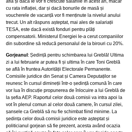
afla și dacă le vor fi crescute salariile în acest an, măcar
cu rata inflației, dar și dacă bonurile de masă și
voucherele de vacanță vor fi menținute la nivelul anului
trecut. Un alt răspuns așteptat, mai ales de salariații
TESA, este dacă există fonduri pentru plăți
compensatorii. Ministerul Energiei le-a cerut companiilor
din subordine să reducă personalul de la birouri cu 20%.
Gorjeanul
: Ședință pentru schimbarea lui Greblă! Ultima
zi a lui februarie ar putea fi și ultima în care Toni Greblă
se află în fruntea Autorității Electorale Permanente.
Comisiile juridice din Senat și Camera Deputaților se
reunesc în cursul dimineții într-o ședință comună în care
vor lua în discuție propunerea de înlocuire a lui Greblă de
la șefia AEP. Raportul celor două comisii va intra apoi la
vot în plenul comun al celor două camere, în cursul zilei,
șansele ca Greblă să nu fie schimbat fiind minime. La
ședința celor două comisii juridice este așteptat și
politicianul gorjean să fie prezent, acesta având ocazia