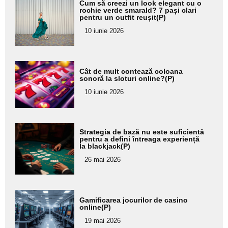
Adaugă
Cum să creezi un look elegant cu o
aici textul
rochie verde smarald? 7 pași clari
pentru un outfit reușit(P)
pentru
10 iunie 2026
subtitlu
Adaugă
Cât de mult contează coloana
aici textul
sonoră la sloturi online?(P)
pentru
10 iunie 2026
subtitlu
Adaugă
Strategia de bază nu este suficientă
aici textul
pentru a defini întreaga experiență
la blackjack(P)
pentru
26 mai 2026
subtitlu
Adaugă
Gamificarea jocurilor de casino
aici textul
online(P)
pentru
19 mai 2026