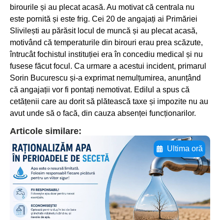
birourile și au plecat acasă. Au motivat că centrala nu
este pornită și este frig. Cei 20 de angajați ai Primăriei
Slivilești au părăsit locul de muncă și au plecat acasă,
motivând că temperaturile din birouri erau prea scăzute,
întrucât fochistul instituției era în concediu medical și nu
fusese făcut focul. Ca urmare a acestui incident, primarul
Sorin Bucurescu și-a exprimat nemulțumirea, anunțând
că angajații vor fi pontați nemotivat. Edilul a spus că
cetățenii care au dorit să plătească taxe și impozite nu au
avut unde să o facă, din cauza absenței funcționarilor.
Articole similare:
Ultima oră
Adaugă aici textul pentru
subtitluAdaugă aici
textul pentru
subtitluAdaugă aici