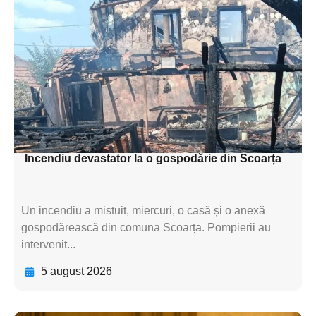
subtitluAdaugă aici
textul pentru
subtitluAdaugă aici
textul pentru
subtitluAdaugă aici
textul pentru subti
Incendiu devastator la o gospodărie din Scoarța
Un incendiu a mistuit, miercuri, o casă și o anexă
gospodărească din comuna Scoarța. Pompierii au
intervenit...
5 august 2026