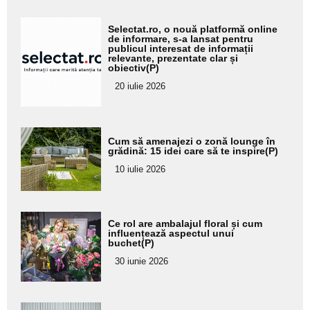
Adaugă
Selectat.ro, o nouă platformă online
aici textul
de informare, s-a lansat pentru
publicul interesat de informații
pentru
relevante, prezentate clar și
obiectiv(P)
subtitlu
20 iulie 2026
Adaugă
Cum să amenajezi o zonă lounge în
aici textul
grădină: 15 idei care să te inspire(P)
pentru
10 iulie 2026
subtitlu
Adaugă
Ce rol are ambalajul floral și cum
aici textul
influențează aspectul unui
buchet(P)
pentru
30 iunie 2026
subtitlu