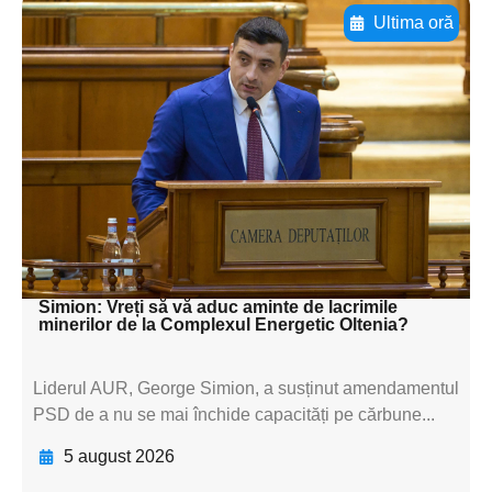
Ultima oră
Adaugă aici textul pentru
subtitluAdaugă aici
textul pentru
subtitluAdaugă aici
textul pentru
subtitluAdaugă aici
textul pentru subti
Simion: Vreți să vă aduc aminte de lacrimile
minerilor de la Complexul Energetic Oltenia?
Liderul AUR, George Simion, a susținut amendamentul
PSD de a nu se mai închide capacități pe cărbune...
5 august 2026