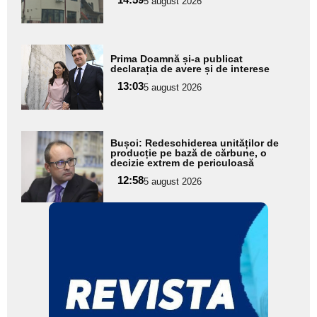
5 august 2026
subtitlu
Adaugă
Prima Doamnă și-a publicat
aici textul
declarația de avere și de interese
pentru
13:03
5 august 2026
subtitlu
Adaugă
Bușoi: Redeschiderea unităților de
aici textul
producție pe bază de cărbune, o
decizie extrem de periculoasă
pentru
12:58
5 august 2026
subtitlu