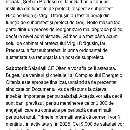
oficială, Șerban Predescu și Iani Gârbaciu conduc
instituția din funcțiile de prefect, respectiv subprefect.
Nicolae Muja și Virgil Drăgușin au fost eliberați din
funcția de subprefect și prefect de Gorj. Noile măsuri fac
parte dintr-un proces de reorganizare mai degrabă politic,
decât la nivel administrativ. Gârbaciu a fost până acum
șeful de cabinet al prefectului Virgil Drăgușin, iar
Predescu a fost subprefect. În urma ordonanței de
austeritate s-a renunțat la un post de subprefect.
Sabotorii
: Salariații CE Oltenia vor afla ce îi așteaptă.
Bugetul de venituri și cheltuieli al Complexului Energetic
Oltenia este aproape finalizat, urmând să fie prezentat
sindicatelor. Documentul va da răspuns la câteva
întrebări importante pentru salariați. Aceștia vor afla dacă
sunt bani prevăzuți pentru menținerea celor 1.800 de
angajați, care au contracte pe perioadă determinată,
pentru tot anul. Primele informații arată că oamenii vor fi
menținuți în activitate și în 2025. Cei 9.000 de salariați vor