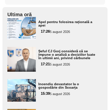
Ultima oră
Adaugă
Apel pentru folosirea rațională a
aici textul
apei
pentru
17:26
5 august 2026
subtitlu
Adaugă
Șeful CJ Gorj consideră că se
aici textul
impune o analiză a deciziilor luate
în ultimii ani, privind cărbunele
pentru
17:21
5 august 2026
subtitlu
Adaugă
Incendiu devastator la o
aici textul
gospodărie din Scoarța
pentru
15:39
5 august 2026
subtitlu