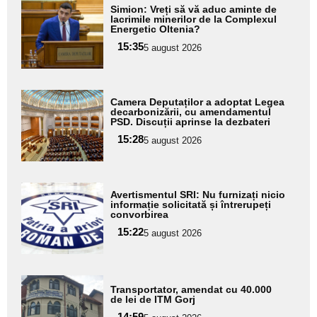
Adaugă
Simion: Vreți să vă aduc aminte de
aici textul
lacrimile minerilor de la Complexul
Energetic Oltenia?
pentru
15:35
5 august 2026
subtitlu
Adaugă
Camera Deputaților a adoptat Legea
aici textul
decarbonizării, cu amendamentul
PSD. Discuții aprinse la dezbateri
pentru
15:28
5 august 2026
subtitlu
Adaugă
Avertismentul SRI: Nu furnizați nicio
aici textul
informație solicitată și întrerupeți
convorbirea
pentru
15:22
5 august 2026
subtitlu
Adaugă
Transportator, amendat cu 40.000
aici textul
de lei de ITM Gorj
pentru
14:59