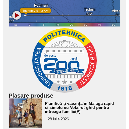
Plasare produse
Adaugă
Planifică-ți vacanța în Malaga rapid
aici textul
și simplu cu Vola.ro: ghid pentru
întreaga familie(P)
pentru
28 iulie 2026
subtitlu