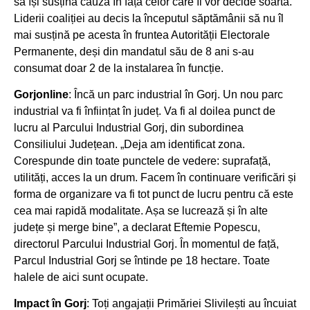
să își susțină cauza în fața celor care îi vor decide soarta.
Liderii coaliției au decis la începutul săptămânii să nu îl
mai susțină pe acesta în fruntea Autorității Electorale
Permanente, deși din mandatul său de 8 ani s-au
consumat doar 2 de la instalarea în funcție.
Gorjonline
: Încă un parc industrial în Gorj. Un nou parc
industrial va fi înființat în județ. Va fi al doilea punct de
lucru al Parcului Industrial Gorj, din subordinea
Consiliului Județean. „Deja am identificat zona.
Corespunde din toate punctele de vedere: suprafață,
utilități, acces la un drum. Facem în continuare verificări și
forma de organizare va fi tot punct de lucru pentru că este
cea mai rapidă modalitate. Așa se lucrează și în alte
județe și merge bine”, a declarat Eftemie Popescu,
directorul Parcului Industrial Gorj. În momentul de față,
Parcul Industrial Gorj se întinde pe 18 hectare. Toate
halele de aici sunt ocupate.
Impact în Gorj
: Toți angajații Primăriei Slivilești au încuiat