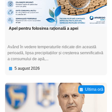
textul pentru
subtitluAdaugă aici
textul pentru subti
Apel pentru folosirea rațională a apei
Având în vedere temperaturile ridicate din această
perioadă, lipsa precipitațiilor și creșterea semnificativă
a consumului de apă,...
5 august 2026
Ultima oră
Adaugă aici textul pentru
subtitluAdaugă aici