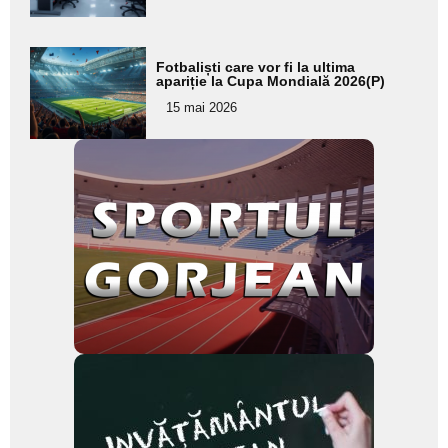
subtitlu
Adaugă
Fotbaliști care vor fi la ultima
aici textul
apariție la Cupa Mondială 2026(P)
pentru
15 mai 2026
subtitlu