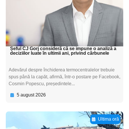
textul pentru
subtitluAdaugă aici
textul pentru
subtitluAdaugă aici
textul pentru subti
Șeful CJ Gorj consideră că se impune o analiză a
deciziilor luate în ultimii ani, privind cărbunele
Adevărul despre închiderea termocentralelor trebuie
spus până la capăt, afirmă, într-o postare pe Facebook,
Cosmin Popescu, președintele...
5 august 2026
Ultima oră
Adaugă aici textul pentru