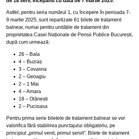
de 18 serii, începând cu data de 7 martie 2025.
Astfel, pentru seria numărul 1, cu începere în perioada 7-
9 martie 2025, sunt repartizate 61 bilete de tratament
balnear, numai pentru unitățile de tratament din
proprietatea Casei Naționale de Pensii Publice București,
după cum urmează:
26 – Bala
4 – Buziaș
3 – Covasna
2 – Geoagiu
2 – 1 Mai
4 – Amara
18 – Olănești
2 – Pucioasa
Pentru prima serie biletele de tratament balnear se vor
valorifica fără stabilirea punctajului obligatoriu, pe
principiul „primul venit, primul servit”. Bilete de tratament