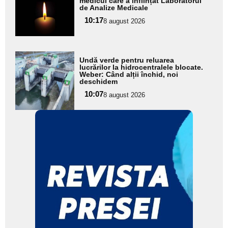
aici textul
medicul care a înființat Laboratorul
de Analize Medicale
pentru
10:17
8 august 2026
subtitlu
Adaugă
Undă verde pentru reluarea
aici textul
lucrărilor la hidrocentralele blocate.
Weber: Când alții închid, noi
pentru
deschidem
subtitlu
10:07
8 august 2026