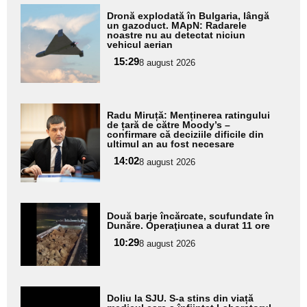
Adaugă
Dronă explodată în Bulgaria, lângă
aici textul
un gazoduct. MApN: Radarele
noastre nu au detectat niciun
pentru
vehicul aerian
subtitlu
15:29
8 august 2026
Adaugă
Radu Miruță: Menținerea ratingului
aici textul
de țară de către Moody’s –
confirmare că deciziile dificile din
pentru
ultimul an au fost necesare
subtitlu
14:02
8 august 2026
Adaugă
Două barje încărcate, scufundate în
aici textul
Dunăre. Operaţiunea a durat 11 ore
pentru
10:29
8 august 2026
subtitlu
Adaugă
Doliu la SJU. S-a stins din viață