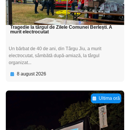
subtitluAdaugă aici
textul pentru subti
Tragedie la târgul de Zilele Comunei Berlești. A
murit electrocutat
Un bărbat de 40 de ani, din Târgu Jiu, a murit
electrocutat, sâmbătă după-amiază, la târgul
organizat...
8 august 2026
Ultima oră
Adaugă aici textul pentru
subtitluAdaugă aici
textul pentru