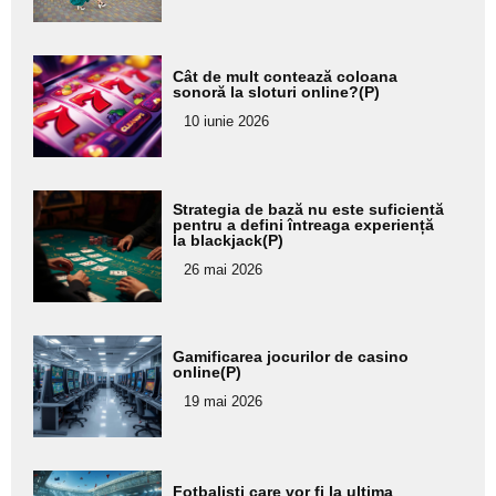
Adaugă
Cât de mult contează coloana
aici textul
sonoră la sloturi online?(P)
pentru
10 iunie 2026
subtitlu
Adaugă
Strategia de bază nu este suficientă
aici textul
pentru a defini întreaga experiență
la blackjack(P)
pentru
26 mai 2026
subtitlu
Adaugă
Gamificarea jocurilor de casino
aici textul
online(P)
pentru
19 mai 2026
subtitlu
Adaugă
Fotbaliști care vor fi la ultima