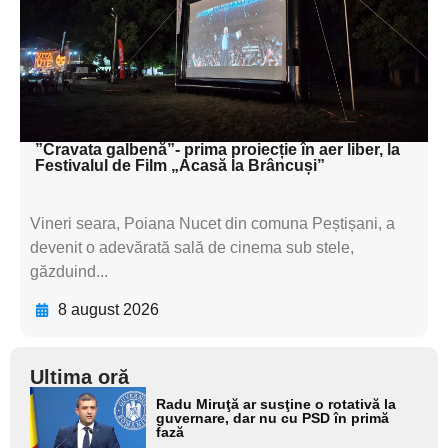
subtitluAdaugă aici
textul pentru
subtitluAdaugă aici
textul pentru subti
”Cravata galbenă”- prima proiecție în aer liber, la
Festivalul de Film „Acasă la Brâncuși”
Vineri seara, Poiana Nucet din comuna Peștișani, a
devenit o adevărată sală de cinema sub stele,
găzduind...
8 august 2026
Ultima oră
Adaugă
Radu Miruţă ar susţine o rotativă la
aici textul
guvernare, dar nu cu PSD în primă
fază
pentru