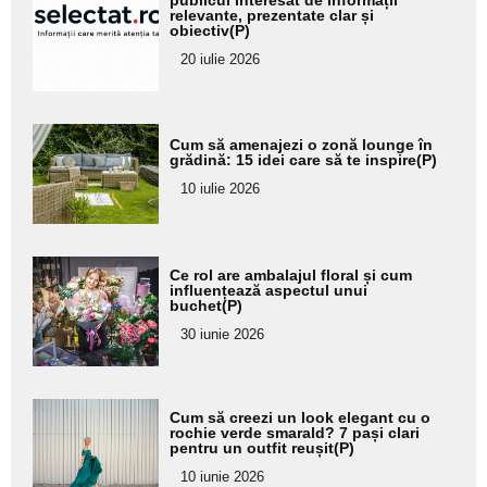
pentru
relevante, prezentate clar și
obiectiv(P)
subtitlu
20 iulie 2026
Adaugă
Cum să amenajezi o zonă lounge în
aici textul
grădină: 15 idei care să te inspire(P)
pentru
10 iulie 2026
subtitlu
Adaugă
Ce rol are ambalajul floral și cum
aici textul
influențează aspectul unui
buchet(P)
pentru
30 iunie 2026
subtitlu
Adaugă
Cum să creezi un look elegant cu o
aici textul
rochie verde smarald? 7 pași clari
pentru un outfit reușit(P)
pentru
10 iunie 2026
subtitlu