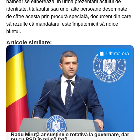
balnear se eliberează, în urma prezentării actului de
identitate, titularului sau unei alte persoane desemnate
de către acesta prin procură specială, document din care
să rezulte că mandatarul este împuternicit să ridice
biletul.
Articole similare:
Ultima oră
Adaugă aici textul pentru
subtitluAdaugă aici
textul pentru
subtitluAdaugă aici
textul pentru
subtitluAdaugă aici
textul pentru subti
Radu Miruţă ar susţine o rotativă la guvernare, dar
nu cu PSD în primă fază