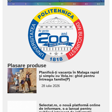
Plasare produse
Adaugă
Planifică-ți vacanța în Malaga rapid
aici textul
și simplu cu Vola.ro: ghid pentru
întreaga familie(P)
pentru
28 iulie 2026
subtitlu
Adaugă
Selectat.ro, o nouă platformă online
aici textul
de informare, s-a lansat pentru
publicul interesat de informații