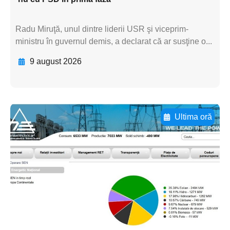
Radu Miruţă, unul dintre liderii USR şi viceprim-
ministru în guvernul demis, a declarat că ar susţine o...
9 august 2026
Ultima oră
Adaugă aici textul pentru
subtitluAdaugă aici
textul pentru
subtitluAdaugă aici
textul pentru
subtitluAdaugă aici