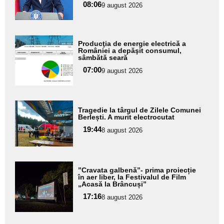
08:06
9 august 2026
subtitlu
Adaugă
Producţia de energie electrică a
aici textul
României a depăşit consumul,
sâmbătă seară
pentru
07:00
9 august 2026
subtitlu
Adaugă
Tragedie la târgul de Zilele Comunei
aici textul
Berlești. A murit electrocutat
pentru
19:44
8 august 2026
subtitlu
Adaugă
”Cravata galbenă”- prima proiecție
aici textul
în aer liber, la Festivalul de Film
„Acasă la Brâncuși”
pentru
17:16
8 august 2026
subtitlu