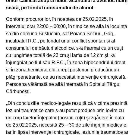
omor calificat asupra fiului. Scandalul a avut loc marţi
seară, pe fondul consumului de alcool.
Conform procurorilor, în noaptea de 25.02.2025, în
intervalul orar 22:00 – 00:00, în timp ce se afla la locuința
sa din comuna Bustuchin, sat Poiana Seciuri, Gorj,
inculpatul R.C., pe fondul unui conflict spontan și al
consumului de băuturi alcoolice, s-a înarmat cu un cuţit
cu lungimea totală de 23 cm şi lama de 12 cm şi l-a
înjunghiat pe fiul său R.F.C., în zona hipocondrului drept
și în zona hemitoracelui drept posterior, producându-i
plăgi penetrante, ce au necesitat intervenţie chirurgicală.
Persoana vătămată se află internată în Spitalul Târgu
Cărbuneşti.
„Din concluziile medico-legale rezultă că victima prezintă
leziuni traumatice care s-au putut produce prin lovire cu
un corp tăietor-înţepător (posibil cuţit) şi zgâriere în data
de 25.02.2025, necesită 25 – 30 de zile îngrijiri medicale,
iar în lipsa intervenţiei chirurgicale, leziunile traumatice ar