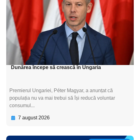
subtitluAdaugă aici
textul pentru
subtitluAdaugă aici
textul pentru
subtitluAdaugă aici
textul pentru subti
Dunărea începe să crească în Ungaria
Premierul Ungariei, Péter Magyar, a anunțat că
populația nu va mai trebui să își reducă voluntar
consumul...
7 august 2026