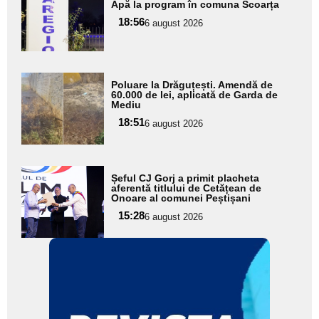
Apă la program în comuna Scoarța
aici textul
18:56
pentru
6 august 2026
subtitlu
Adaugă
Poluare la Drăguțești. Amendă de
aici textul
60.000 de lei, aplicată de Garda de
Mediu
pentru
18:51
6 august 2026
subtitlu
Adaugă
Șeful CJ Gorj a primit placheta
aici textul
aferentă titlului de Cetățean de
Onoare al comunei Peștișani
pentru
15:28
6 august 2026
subtitlu