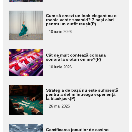
Adaugă
Cum să creezi un look elegant cu o
aici textul
rochie verde smarald? 7 pași clari
pentru un outfit reușit(P)
pentru
10 iunie 2026
subtitlu
Adaugă
Cât de mult contează coloana
aici textul
sonoră la sloturi online?(P)
pentru
10 iunie 2026
subtitlu
Adaugă
Strategia de bază nu este suficientă
aici textul
pentru a defini întreaga experiență
la blackjack(P)
pentru
26 mai 2026
subtitlu
Adaugă
Gamificarea jocurilor de casino