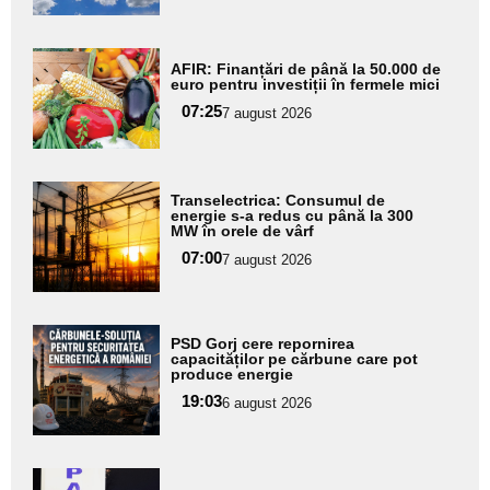
subtitlu
Adaugă
AFIR: Finanțări de până la 50.000 de
aici textul
euro pentru investiții în fermele mici
pentru
07:25
7 august 2026
subtitlu
Adaugă
Transelectrica: Consumul de
aici textul
energie s-a redus cu până la 300
MW în orele de vârf
pentru
07:00
7 august 2026
subtitlu
Adaugă
PSD Gorj cere repornirea
aici textul
capacităților pe cărbune care pot
produce energie
pentru
19:03
6 august 2026
subtitlu
Adaugă