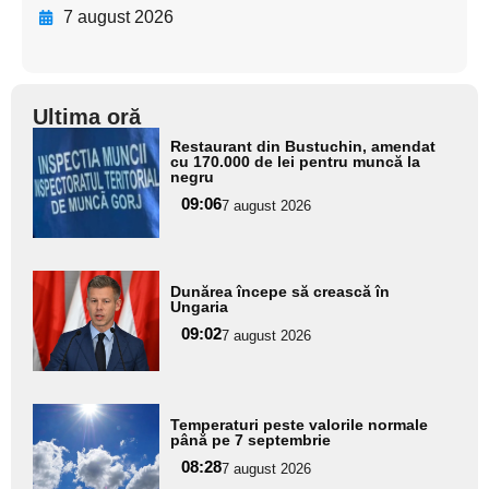
7 august 2026
Ultima oră
Adaugă
Restaurant din Bustuchin, amendat
aici textul
cu 170.000 de lei pentru muncă la
negru
pentru
09:06
7 august 2026
subtitlu
Adaugă
Dunărea începe să crească în
aici textul
Ungaria
pentru
09:02
7 august 2026
subtitlu
Adaugă
Temperaturi peste valorile normale
aici textul
până pe 7 septembrie
pentru
08:28
7 august 2026