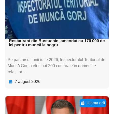
subtitluAdaugă aici
textul pentru
subtitluAdaugă aici
textul pentru subti
Restaurant din Bustuchin, amendat cu 170.000 de
lei pentru muncă la negru
Pe parcursul lunii iulie 2026, Inspectoratul Teritorial de
Muncă Gorj a efectuat 200 controale în domeniile
relațiilor...
7 august 2026
Ultima oră
Adaugă aici textul pentru