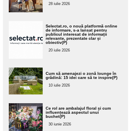
28 iulie 2026
subtitlu
Adaugă
Selectat.ro, o nouă platformă online
aici textul
de informare, s-a lansat pentru
publicul interesat de informații
pentru
relevante, prezentate clar și
obiectiv(P)
subtitlu
20 iulie 2026
Adaugă
Cum să amenajezi o zonă lounge în
aici textul
grădină: 15 idei care să te inspire(P)
pentru
10 iulie 2026
subtitlu
Adaugă
Ce rol are ambalajul floral și cum
aici textul
influențează aspectul unui
buchet(P)
pentru
30 iunie 2026
subtitlu