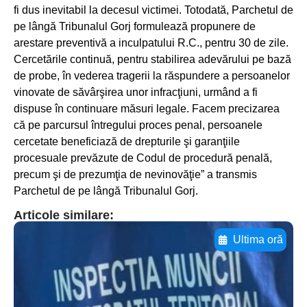
fi dus inevitabil la decesul victimei. Totodată, Parchetul de
pe lângă Tribunalul Gorj formulează propunere de
arestare preventivă a inculpatului R.C., pentru 30 de zile.
Cercetările continuă, pentru stabilirea adevărului pe bază
de probe, în vederea tragerii la răspundere a persoanelor
vinovate de săvârşirea unor infracţiuni, urmând a fi
dispuse în continuare măsuri legale. Facem precizarea
că pe parcursul întregului proces penal, persoanele
cercetate beneficiază de drepturile şi garanţiile
procesuale prevăzute de Codul de procedură penală,
precum şi de prezumţia de nevinovăţie” a transmis
Parchetul de pe lângă Tribunalul Gorj.
Articole similare:
Ultima oră
Adaugă aici textul pentru
subtitluAdaugă aici
textul pentru