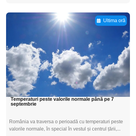
Ultima oră
Adaugă aici textul pentru
subtitluAdaugă aici
textul pentru
subtitluAdaugă aici
textul pentru
subtitluAdaugă aici
textul pentru subti
Temperaturi peste valorile normale până pe 7
septembrie
România va traversa o perioadă cu temperaturi peste
valorile normale, în special în vestul și centrul țării,...