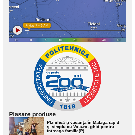
Plasare produse
Adaugă
Planifică-ți vacanța în Malaga rapid
aici textul
și simplu cu Vola.ro: ghid pentru
întreaga familie(P)
pentru