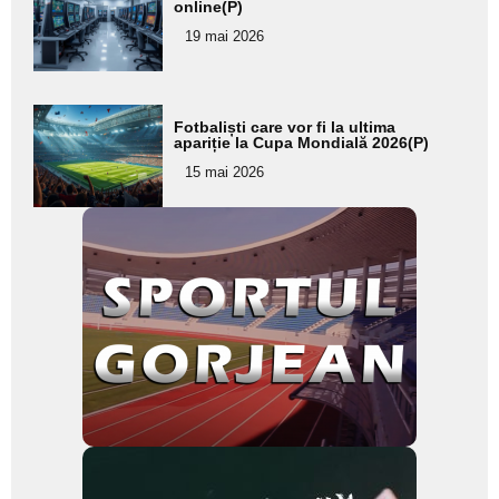
aici textul
online(P)
pentru
19 mai 2026
subtitlu
Adaugă
Fotbaliști care vor fi la ultima
aici textul
apariție la Cupa Mondială 2026(P)
pentru
15 mai 2026
subtitlu