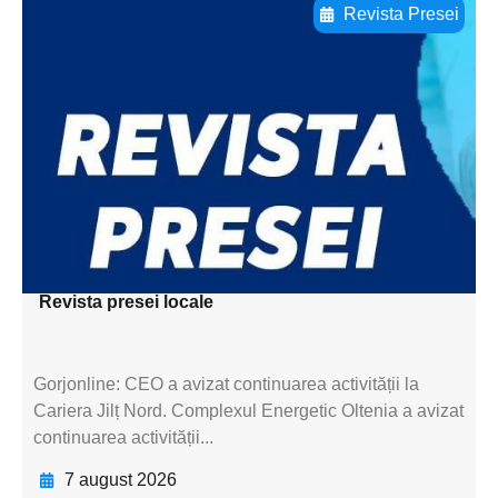
Revista Presei
Adaugă aici textul pentru
subtitluAdaugă aici
textul pentru
subtitluAdaugă aici
textul pentru
subtitluAdaugă aici
textul pentru subti
Revista presei locale
Gorjonline: CEO a avizat continuarea activității la
Cariera Jilț Nord. Complexul Energetic Oltenia a avizat
continuarea activității...
7 august 2026