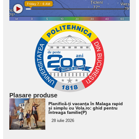
Plasare produse
Adaugă
Planifică-ți vacanța în Malaga rapid
aici textul
și simplu cu Vola.ro: ghid pentru
întreaga familie(P)
pentru
28 iulie 2026
subtitlu