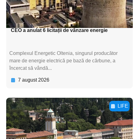
subtitluAdaugă aici
textul pentru subti
CEO a anulat 6 licitații de vânzare energie
Complexul Energetic Oltenia, singurul producător
mare de energie electrică pe bază de cărbune, a
încercat să vândă...
7 august 2026
LIFE
Adaugă aici textul pentru
subtitluAdaugă aici
textul pentru