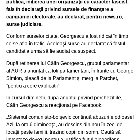
publică, iniţierea unei organizaţii cu caracter fascist,
fals în declaraţii privind sursele de finanţare a
campaniei electorale, au declarat, pentru news.ro,
surse judiciare.
Conform surselor citate, Georgescu a fost ridicat în timp
ce se afla în trafic. Aceleaşi surse au declarat că fostul
candidat a urma să fie audiat ca suspect.
După reținerea lui Călin Georgescu, grupul parlamentar
al AUR a anunțat că toți parlamentarii, în frunte cu George
Simion, pleacă de la Parlament și merg la Parchet,
”pentru a cere explicații”.
În cursul dimineții, după anunțul privind perchezițiile,
Călin Georgescu a reacționat pe Facebook.
„Sistemul comunisto-bolşevic continuă abuzurile odioase!
Azi, la ora 6 dimineaţa, au descins din nou în zeci de
locaţii peste familii, trezind copii din somn. Caută să
inventeze dovezi pentru a justifica furtul alegerilor şi