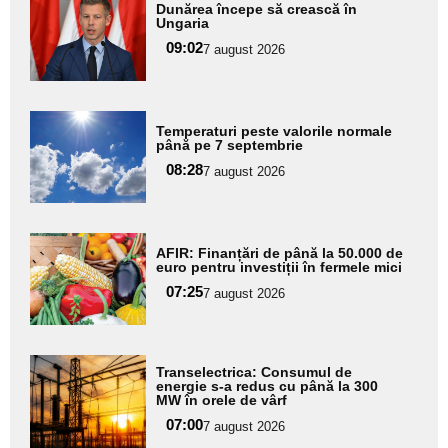
Adaugă
Dunărea începe să crească în
aici textul
Ungaria
pentru
09:02
7 august 2026
subtitlu
Adaugă
Temperaturi peste valorile normale
aici textul
până pe 7 septembrie
pentru
08:28
7 august 2026
subtitlu
Adaugă
AFIR: Finanțări de până la 50.000 de
aici textul
euro pentru investiții în fermele mici
pentru
07:25
7 august 2026
subtitlu
Adaugă
Transelectrica: Consumul de
aici textul
energie s-a redus cu până la 300
MW în orele de vârf
pentru
07:00
7 august 2026
subtitlu