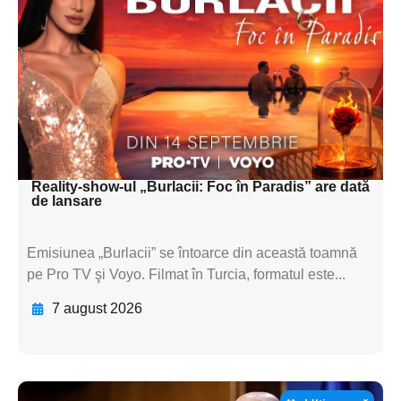
subtitluAdaugă aici
textul pentru
subtitluAdaugă aici
textul pentru
subtitluAdaugă aici
textul pentru subti
Reality-show-ul „Burlacii: Foc în Paradis” are dată
de lansare
Emisiunea „Burlacii” se întoarce din această toamnă
pe Pro TV şi Voyo. Filmat în Turcia, formatul este...
7 august 2026