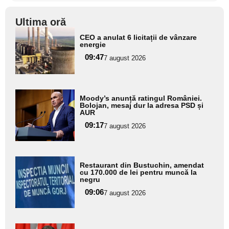
Ultima oră
Adaugă
CEO a anulat 6 licitații de vânzare
aici textul
energie
pentru
09:47
7 august 2026
subtitlu
Adaugă
Moody’s anunță ratingul României.
aici textul
Bolojan, mesaj dur la adresa PSD și
AUR
pentru
09:17
7 august 2026
subtitlu
Adaugă
Restaurant din Bustuchin, amendat
aici textul
cu 170.000 de lei pentru muncă la
negru
pentru
09:06
7 august 2026
subtitlu