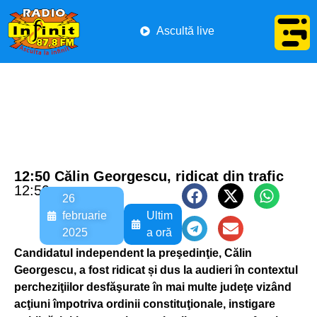
Ascultă live
12:50 Călin Georgescu, ridicat din trafic
12:50
26
februarie
Ultim
2025
a oră
Candidatul independent la preşedinţie, Călin
Georgescu, a fost ridicat și dus la audieri în contextul
percheziţiilor desfăşurate în mai multe judeţe vizând
acţiuni împotriva ordinii constituţionale, instigare