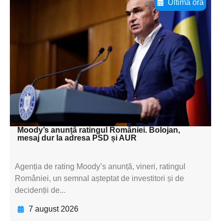
Ultima oră
Adaugă aici textul pentru
subtitluAdaugă aici
textul pentru
subtitluAdaugă aici
textul pentru
subtitluAdaugă aici
textul pentru subti
Moody’s anunță ratingul României. Bolojan,
mesaj dur la adresa PSD și AUR
Agenția de rating Moody’s anunță, vineri, ratingul
României, un semnal așteptat de investitori și de
decidenții de...
7 august 2026