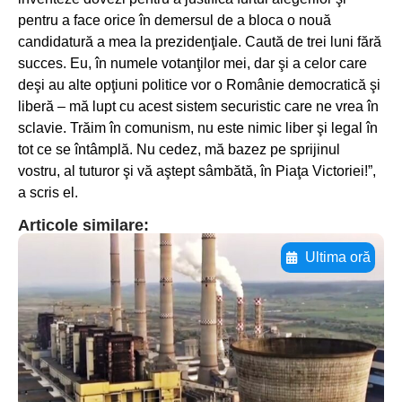
pentru a face orice în demersul de a bloca o nouă
candidatură a mea la prezidenţiale. Caută de trei luni fără
succes. Eu, în numele votanţilor mei, dar şi a celor care
deşi au alte opţiuni politice vor o Românie democratică şi
liberă – mă lupt cu acest sistem securistic care ne vrea în
sclavie. Trăim în comunism, nu este nimic liber şi legal în
tot ce se întâmplă. Nu cedez, mă bazez pe sprijinul
vostru, al tuturor şi vă aştept sâmbătă, în Piaţa Victoriei!”,
a scris el.
Articole similare:
Ultima oră
Adaugă aici textul pentru
subtitluAdaugă aici
textul pentru
subtitluAdaugă aici
textul pentru