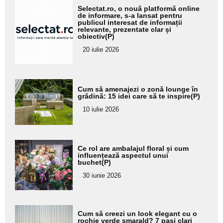
Adaugă
Selectat.ro, o nouă platformă online
aici textul
de informare, s-a lansat pentru
publicul interesat de informații
pentru
relevante, prezentate clar și
obiectiv(P)
subtitlu
20 iulie 2026
Adaugă
Cum să amenajezi o zonă lounge în
aici textul
grădină: 15 idei care să te inspire(P)
pentru
10 iulie 2026
subtitlu
Adaugă
Ce rol are ambalajul floral și cum
aici textul
influențează aspectul unui
buchet(P)
pentru
30 iunie 2026
subtitlu
Adaugă
Cum să creezi un look elegant cu o
aici textul
rochie verde smarald? 7 pași clari