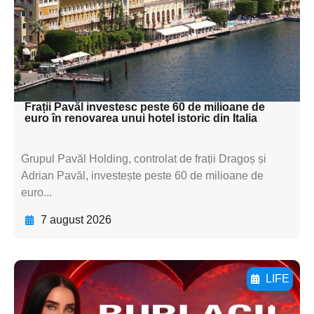
subtitluAdaugă aici
textul pentru
subtitluAdaugă aici
textul pentru subti
Frații Pavăl investesc peste 60 de milioane de
euro în renovarea unui hotel istoric din Italia
Grupul Pavăl Holding, controlat de frații Dragoș și
Adrian Pavăl, investește peste 60 de milioane de
euro...
7 august 2026
LIFE
Adaugă aici textul pentru