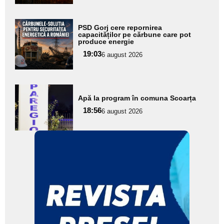
Adaugă
PSD Gorj cere repornirea
aici textul
capacităților pe cărbune care pot
produce energie
pentru
19:03
6 august 2026
subtitlu
Adaugă
Apă la program în comuna Scoarța
aici textul
18:56
pentru
6 august 2026
subtitlu