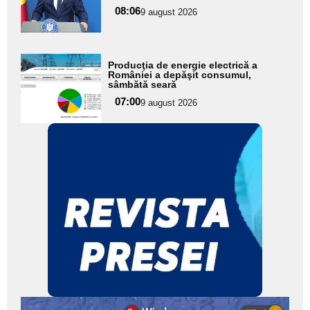
pentru
08:06
9 august 2026
subtitlu
Adaugă
Producţia de energie electrică a
aici textul
României a depăşit consumul,
sâmbătă seară
pentru
07:00
9 august 2026
subtitlu