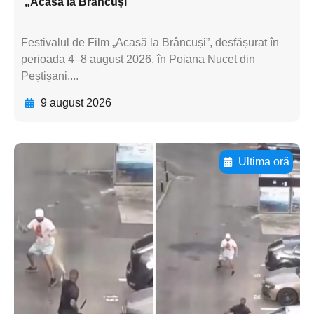
„Acasă la Brâncuși”
Festivalul de Film „Acasă la Brâncuși”, desfășurat în
perioada 4–8 august 2026, în Poiana Nucet din
Peștișani,...
9 august 2026
Ultima oră
Adaugă aici textul pentru
subtitluAdaugă aici
textul pentru
subtitluAdaugă aici
textul pentru
subtitluAdaugă aici