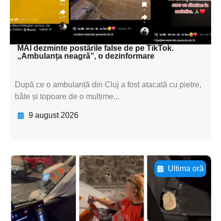
subtitluAdaugă aici
textul pentru subti
MAI dezminte postările false de pe TikTok.
„Ambulanța neagră”, o dezinformare
După ce o ambulanță din Cluj a fost atacată cu pietre,
bâte și topoare de o mulțime...
9 august 2026
Ultima oră
Adaugă aici textul pentru
subtitluAdaugă aici
textul pentru