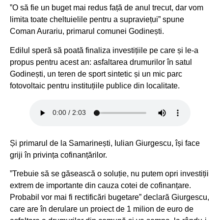
”O să fie un buget mai redus față de anul trecut, dar vom
limita toate cheltuielile pentru a supraviețui” spune
Coman Aurariu, primarul comunei Godinești.
Edilul speră să poată finaliza investițiile pe care și le-a
propus pentru acest an: asfaltarea drumurilor în satul
Godinești, un teren de sport sintetic și un mic parc
fotovoltaic pentru instituțiile publice din localitate.
Și primarul de la Samarinești, Iulian Giurgescu, își face
griji în privința cofinanțărilor.
”Trebuie să se găsească o soluție, nu putem opri investiții
extrem de importante din cauza cotei de cofinanțare.
Probabil vor mai fi rectificări bugetare” declară Giurgescu,
care are în derulare un proiect de 1 milion de euro de