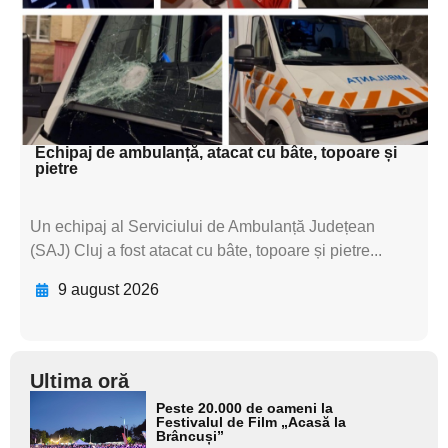
subtitluAdaugă aici
textul pentru
subtitluAdaugă aici
textul pentru subti
Echipaj de ambulanță, atacat cu bâte, topoare și
pietre
Un echipaj al Serviciului de Ambulanță Județean
(SAJ) Cluj a fost atacat cu bâte, topoare și pietre...
9 august 2026
Ultima oră
Adaugă
Peste 20.000 de oameni la
aici textul
Festivalul de Film „Acasă la
Brâncuși”
pentru