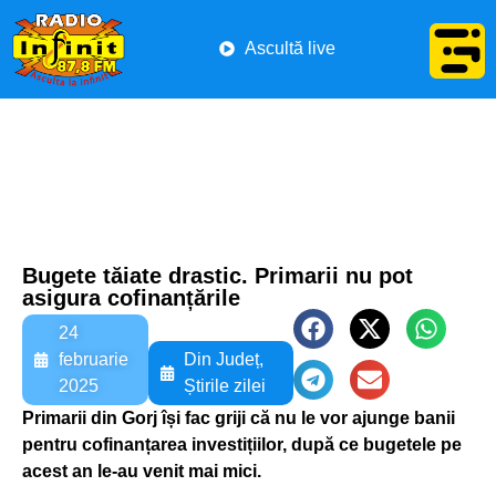
Ascultă live
Bugete tăiate drastic. Primarii nu pot
asigura cofinanțările
24
februarie
Din Județ
,
2025
Știrile zilei
Primarii din Gorj își fac griji că nu le vor ajunge banii
pentru cofinanțarea investițiilor, după ce bugetele pe
acest an le-au venit mai mici.