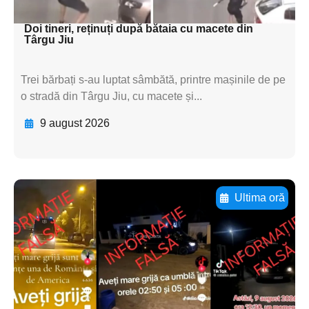
textul pentru subti
Doi tineri, reținuți după bătaia cu macete din
Târgu Jiu
Trei bărbați s-au luptat sâmbătă, printre mașinile de pe
o stradă din Târgu Jiu, cu macete și...
9 august 2026
Ultima oră
Adaugă aici textul pentru
subtitluAdaugă aici
textul pentru
subtitluAdaugă aici
textul pentru