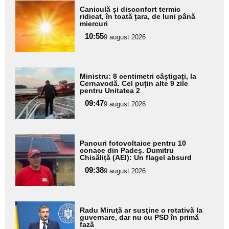
Adaugă
Caniculă și disconfort termic
aici textul
ridicat, în toată țara, de luni până
miercuri
pentru
10:55
9 august 2026
subtitlu
Adaugă
Ministru: 8 centimetri câștigați, la
aici textul
Cernavodă. Cel puțin alte 9 zile
pentru Unitatea 2
pentru
09:47
9 august 2026
subtitlu
Adaugă
Panouri fotovoltaice pentru 10
aici textul
conace din Padeș. Dumitru
Chisăliță (AEI): Un flagel absurd
pentru
09:38
9 august 2026
subtitlu
Adaugă
Radu Miruţă ar susţine o rotativă la
aici textul
guvernare, dar nu cu PSD în primă
fază