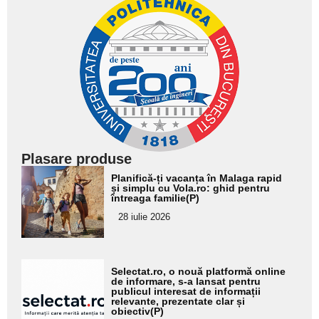
Plasare produse
Adaugă
Planifică-ți vacanța în Malaga rapid
aici textul
și simplu cu Vola.ro: ghid pentru
întreaga familie(P)
pentru
28 iulie 2026
subtitlu
Adaugă
Selectat.ro, o nouă platformă online
aici textul
de informare, s-a lansat pentru
publicul interesat de informații
pentru
relevante, prezentate clar și
obiectiv(P)
subtitlu