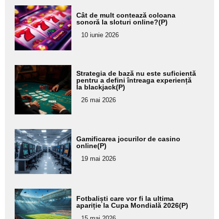
Adaugă
Cât de mult contează coloana
aici textul
sonoră la sloturi online?(P)
pentru
10 iunie 2026
subtitlu
Adaugă
Strategia de bază nu este suficientă
aici textul
pentru a defini întreaga experiență
la blackjack(P)
pentru
26 mai 2026
subtitlu
Adaugă
Gamificarea jocurilor de casino
aici textul
online(P)
pentru
19 mai 2026
subtitlu
Adaugă
Fotbaliști care vor fi la ultima
aici textul
apariție la Cupa Mondială 2026(P)
pentru
15 mai 2026