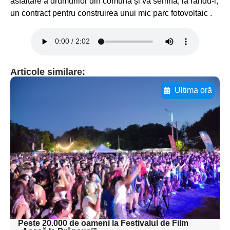
asfaltare a drumurilor din comună și va semna, la rându-i,
un contract pentru construirea unui mic parc fotovoltaic .
Articole similare:
Ultima oră
Adaugă aici textul pentru
subtitluAdaugă aici
textul pentru
subtitluAdaugă aici
textul pentru
subtitluAdaugă aici
textul pentru subti
Peste 20.000 de oameni la Festivalul de Film