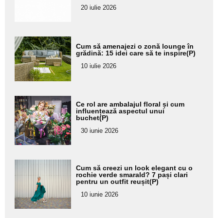
20 iulie 2026
Adaugă
Cum să amenajezi o zonă lounge în
aici textul
grădină: 15 idei care să te inspire(P)
pentru
10 iulie 2026
subtitlu
Adaugă
Ce rol are ambalajul floral și cum
aici textul
influențează aspectul unui
buchet(P)
pentru
30 iunie 2026
subtitlu
Adaugă
Cum să creezi un look elegant cu o
aici textul
rochie verde smarald? 7 pași clari
pentru un outfit reușit(P)
pentru
10 iunie 2026
subtitlu