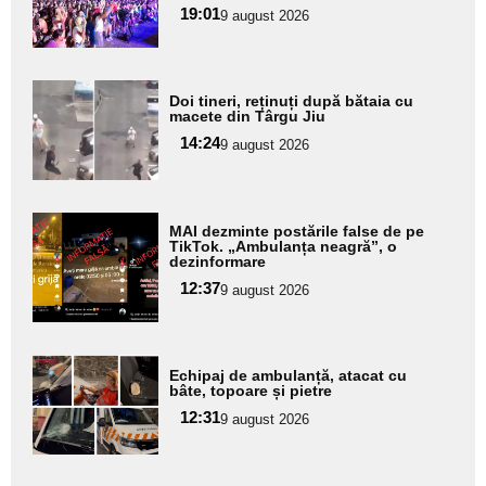
19:01
9 august 2026
subtitlu
Adaugă
Doi tineri, reținuți după bătaia cu
aici textul
macete din Târgu Jiu
pentru
14:24
9 august 2026
subtitlu
Adaugă
MAI dezminte postările false de pe
aici textul
TikTok. „Ambulanța neagră”, o
dezinformare
pentru
12:37
9 august 2026
subtitlu
Adaugă
Echipaj de ambulanță, atacat cu
aici textul
bâte, topoare și pietre
pentru
12:31
9 august 2026
subtitlu