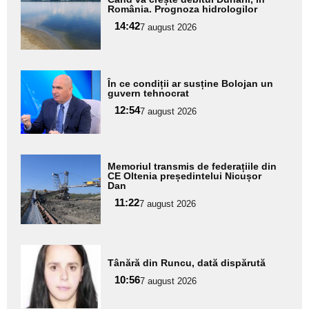
aici textul
România. Prognoza hidrologilor
pentru
14:42
7 august 2026
subtitlu
Adaugă
În ce condiții ar susține Bolojan un
aici textul
guvern tehnocrat
pentru
12:54
7 august 2026
subtitlu
Adaugă
Memoriul transmis de federațiile din
aici textul
CE Oltenia președintelui Nicușor
Dan
pentru
11:22
7 august 2026
subtitlu
Adaugă
Tânără din Runcu, dată dispărută
aici textul
10:56
pentru
7 august 2026
subtitlu