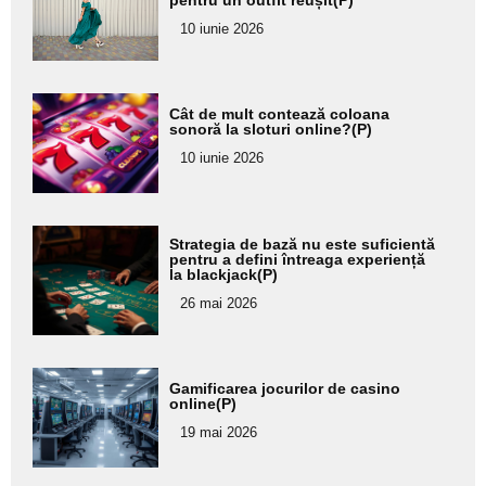
pentru
10 iunie 2026
subtitlu
Adaugă
Cât de mult contează coloana
aici textul
sonoră la sloturi online?(P)
pentru
10 iunie 2026
subtitlu
Adaugă
Strategia de bază nu este suficientă
aici textul
pentru a defini întreaga experiență
la blackjack(P)
pentru
26 mai 2026
subtitlu
Adaugă
Gamificarea jocurilor de casino
aici textul
online(P)
pentru
19 mai 2026
subtitlu