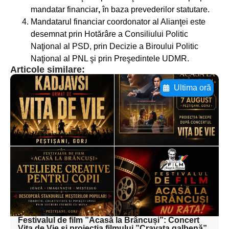
mandatar financiar
,
în baza prevederilor statutare.
Mandatarul financiar coordonator al Alianţei este
desemnat prin Hotărâre a Consiliului Politic
Naţional al PSD, prin Decizie a Biroului Politic
Naţional al PNL şi prin Preşedintele UDMR.
Articole similare:
Ultima oră
Adaugă aici textul pentru
subtitluAdaugă aici
textul pentru
subtitluAdaugă aici
textul pentru
subtitluAdaugă aici
textul pentru subti
Festivalul de film ”Acasă la Brâncuși”: Concert
Vița de Vie și proiecția filmului ”Cravata galbenă”