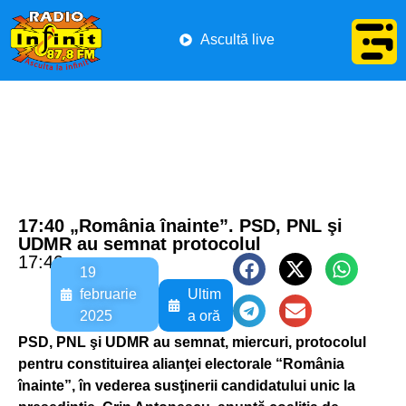
Ascultă live
17:40 „România înainte”. PSD, PNL şi
UDMR au semnat protocolul
17:40
19
februarie
Ultim
2025
a oră
PSD, PNL şi UDMR au semnat, miercuri, protocolul
pentru constituirea alianţei electorale “România
înainte”, în vederea susţinerii candidatului unic la