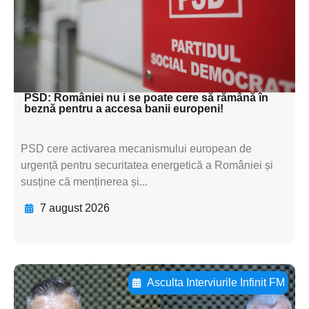
subtitluAdaugă aici
textul pentru
subtitluAdaugă aici
textul pentru subti
PSD: României nu i se poate cere să rămână în
beznă pentru a accesa banii europeni!
PSD cere activarea mecanismului european de
urgență pentru securitatea energetică a României și
susține că menținerea și...
7 august 2026
Asculta Interviurile Infinit FM
Adaugă aici textul pentru