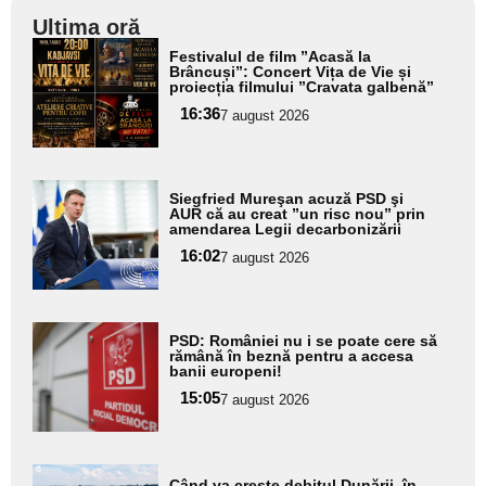
Ultima oră
Adaugă
Festivalul de film ”Acasă la
aici textul
Brâncuși”: Concert Vița de Vie și
proiecția filmului ”Cravata galbenă”
pentru
16:36
7 august 2026
subtitlu
Adaugă
Siegfried Mureşan acuză PSD şi
aici textul
AUR că au creat ”un risc nou” prin
amendarea Legii decarbonizării
pentru
16:02
7 august 2026
subtitlu
Adaugă
PSD: României nu i se poate cere să
aici textul
rămână în beznă pentru a accesa
banii europeni!
pentru
15:05
7 august 2026
subtitlu
Adaugă
Când va crește debitul Dunării, în