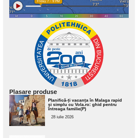
Plasare produse
Adaugă
Planifică-ți vacanța în Malaga rapid
aici textul
și simplu cu Vola.ro: ghid pentru
întreaga familie(P)
pentru
28 iulie 2026
subtitlu