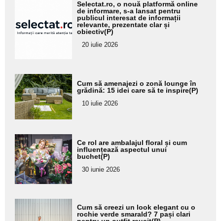
Adaugă
Selectat.ro, o nouă platformă online
aici textul
de informare, s-a lansat pentru
publicul interesat de informații
pentru
relevante, prezentate clar și
obiectiv(P)
subtitlu
20 iulie 2026
Adaugă
Cum să amenajezi o zonă lounge în
aici textul
grădină: 15 idei care să te inspire(P)
pentru
10 iulie 2026
subtitlu
Adaugă
Ce rol are ambalajul floral și cum
aici textul
influențează aspectul unui
buchet(P)
pentru
30 iunie 2026
subtitlu
Adaugă
Cum să creezi un look elegant cu o
aici textul
rochie verde smarald? 7 pași clari
pentru un outfit reușit(P)