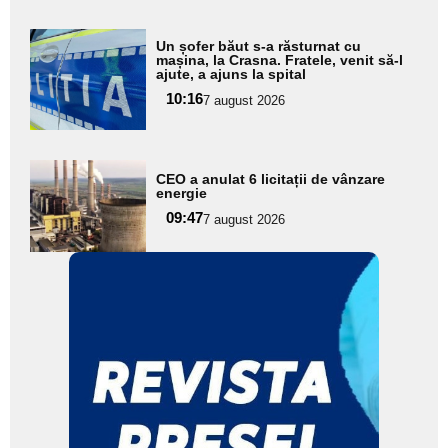
Adaugă
Un șofer băut s-a răsturnat cu
aici textul
mașina, la Crasna. Fratele, venit să-l
ajute, a ajuns la spital
pentru
10:16
7 august 2026
subtitlu
Adaugă
CEO a anulat 6 licitații de vânzare
aici textul
energie
pentru
09:47
7 august 2026
subtitlu