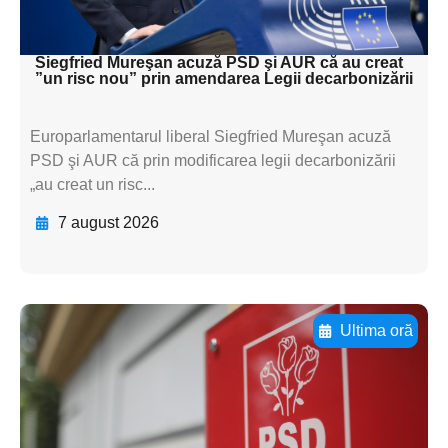
textul pentru subti
Siegfried Mureşan acuză PSD şi AUR că au creat
”un risc nou” prin amendarea Legii decarbonizării
Europarlamentarul liberal Siegfried Mureşan acuză
PSD şi AUR că prin modificarea legii decarbonizării
„au creat un risc...
7 august 2026
Ultima oră
Adaugă aici textul pentru
subtitluAdaugă aici
textul pentru