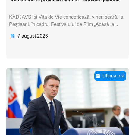
KADJAVSI și Vița de Vie concertează, vineri seară, la
Peștișani, în cadrul Festivalului de Film „Acasă la...
7 august 2026
Ultima oră
Adaugă aici textul pentru
subtitluAdaugă aici
textul pentru
subtitluAdaugă aici
textul pentru
subtitluAdaugă aici