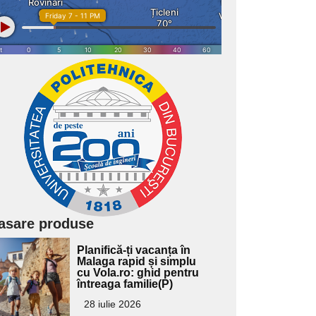
asare produse
Adaugă
Planifică-ți vacanța în
ici textul
Malaga rapid și simplu
cu Vola.ro: ghid pentru
pentru
întreaga familie(P)
ubtitlu
28 iulie 2026