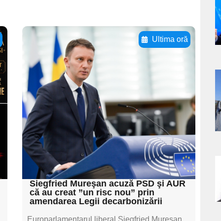
a
s
ă
Ultima oră
Adaugă aici textul
pentru
subtitluAdaugă aici
a
textul pentru
s
subtitluAdaugă aici
textul pentru
subtitluAdaugă aici
textul pentru subti
a
Siegfried Mureşan acuză PSD şi AUR
că au creat ”un risc nou” prin
s
amendarea Legii decarbonizării
Europarlamentarul liberal Siegfried Mureşan