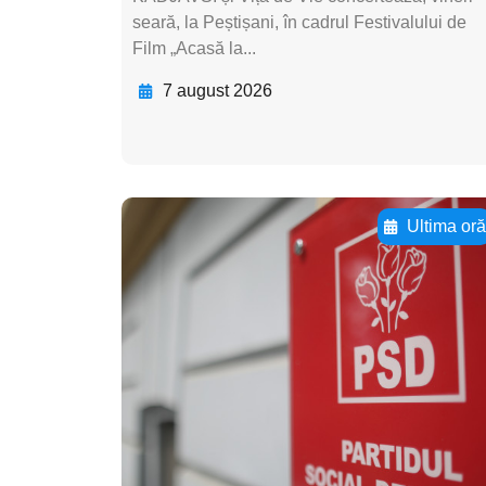
seară, la Peștișani, în cadrul Festivalului de
Film „Acasă la...
7 august 2026
Ultima or
Adaugă aici textul
pentru
subtitluAdaugă aici
textul pentru
subtitluAdaugă aici
textul pentru
subtitluAdaugă aici