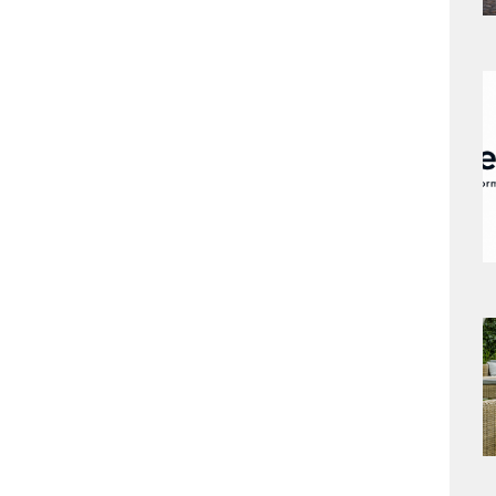
a
s
a
s