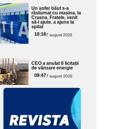
Adaugă
Un șofer băut s-a
ici textul
răsturnat cu mașina, la
Crasna. Fratele, venit
pentru
să-l ajute, a ajuns la
ubtitlu
spital
10:16
7 august 2026
Adaugă
CEO a anulat 6 licitații
ici textul
de vânzare energie
pentru
09:47
7 august 2026
ubtitlu