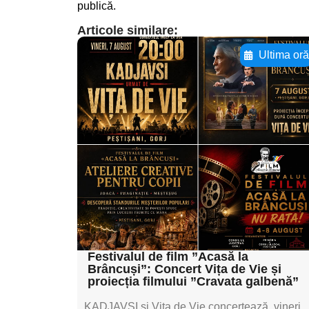
publică.
Articole similare:
Ultima or
Adaugă aici textul
pentru
subtitluAdaugă aici
textul pentru
subtitluAdaugă aici
textul pentru
subtitluAdaugă aici
textul pentru subti
Festivalul de film ”Acasă la
Brâncuși”: Concert Vița de Vie și
proiecția filmului ”Cravata galbenă”
KADJAVSI și Vița de Vie concertează, vineri