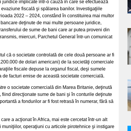
i juridice implicate într-o cauză în care se efectuează
e evaziune fiscală şi spălarea banilor. Investigaţiile
perioada 2022 – 2024, constând în constituirea mai multor
or bancare deţinute de mai multe persoane juridice,
ransferului de sume de bani care ar putea proveni din
 transmis, miercuri, Parchetul General într-un comunicat
a
s
ptul că o societate controlată de cele două persoane ar fi
200.000 de dolari americani) de la societăţi comerciale
laraţiile fiscale depuse la organul fiscal, deşi sumele
lata de facturi emise de această societate comercială.
către o societate comercială din Marea Britanie, deţinută
a
 fiind direcţionate sume de bani şi în conturile deţinute
tantă a fondurilor ar fi fost retrasă în numerar, fără să
s
care a acţionat în Africa, mai este cercetat într-un alt
uniţiilor, operaţiuni cu articole pirotehnice şi instigare