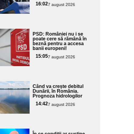
16:02
7 august 2026
Adaugă
PSD: României nu i se
ici textul
poate cere să rămână în
beznă pentru a accesa
pentru
banii europeni!
ubtitlu
15:05
7 august 2026
Adaugă
Când va crește debitul
ici textul
Dunării, în România.
Prognoza hidrologilor
pentru
ubtitlu
14:42
7 august 2026
Adaugă
În ce condiții ar susține