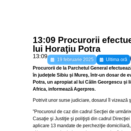
13:09 Procurorii efectue
lui Horaţiu Potra
13:09
19 februarie 2025
Ultima oră
Procurorii de la Parchetul General efectuează,
în judeţele Sibiu şi Mureş, într-un dosar de ev
Potra, un apropiat al lui Călin Georgescu şi l
Africa, informează Agerpres.
Potrivit unor surse judiciare, dosarul îl vizează 
”Procurorul de caz din cadrul Secţiei de urmări
Casaţie şi Justiţie şi poliţişti din cadrul Direcţ
aplicare 13 mandate de percheziţie domiciliară, î