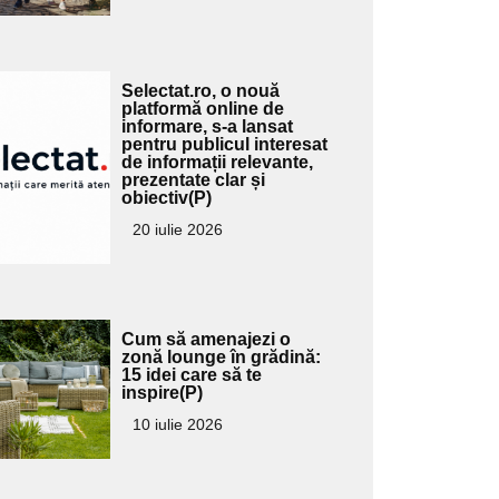
Adaugă
Selectat.ro, o nouă
ici textul
platformă online de
informare, s-a lansat
pentru
pentru publicul interesat
ubtitlu
de informații relevante,
prezentate clar și
obiectiv(P)
20 iulie 2026
Adaugă
Cum să amenajezi o
ici textul
zonă lounge în grădină:
15 idei care să te
pentru
inspire(P)
ubtitlu
10 iulie 2026