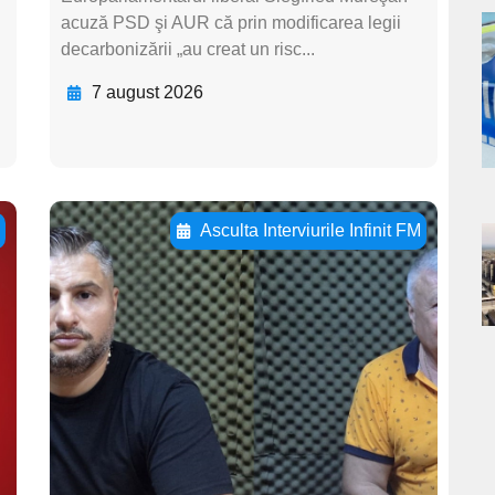
acuză PSD şi AUR că prin modificarea legii
a
decarbonizării „au creat un risc...
7 august 2026
s
ă
Asculta Interviurile Infinit FM
a
Adaugă aici textul
pentru
s
subtitluAdaugă aici
textul pentru
subtitluAdaugă aici
textul pentru
subtitluAdaugă aici