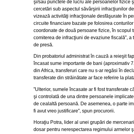
şi/sau punctele de lucru ale persoanelor fizice ş
cercetări sub aspectul săvârşirii infracţiunilor d
vizează activităţi infracţionale desfăşurate în 
circuite financiare bazate pe folosirea conturil
coordonate de două persoane fizice, în scopul t
comiterea de infracţiuni de evaziune fiscală”, a
de presă.
Din probatoriul administrat în cauză a reieşit fa
încasat sume importante de bani (aproximativ 7.
din Africa, transferuri care nu s-ar regăsi în dec
transferate din străinătate ar face referire la p
”Ulterior, sumele încasate ar fi fost transferate 
şi controlată de una dintre persoanele implicate,
de cealaltă persoană. De asemenea, o parte impor
fi avut vreo justificare”, spun procurorii.
Horaţiu Potra, lider al unei grupări de mercenari 
dosar pentru nerespectarea regimului armelor şi m