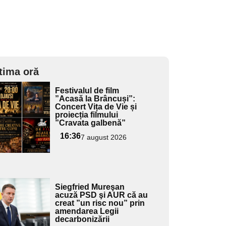
tima oră
Adaugă
Festivalul de film
ici textul
”Acasă la Brâncuși”:
Concert Vița de Vie și
pentru
proiecția filmului
ubtitlu
”Cravata galbenă”
16:36
7 august 2026
Adaugă
Siegfried Mureşan
ici textul
acuză PSD şi AUR că au
creat ”un risc nou” prin
pentru
amendarea Legii
ubtitlu
decarbonizării