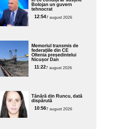
ici textul
Bolojan un guvern
tehnocrat
pentru
ubtitlu
12:54
7 august 2026
Adaugă
Memoriul transmis de
ici textul
federațiile din CE
Oltenia președintelui
pentru
Nicușor Dan
ubtitlu
11:22
7 august 2026
Adaugă
Tânără din Runcu, dată
ici textul
dispărută
pentru
10:56
7 august 2026
ubtitlu