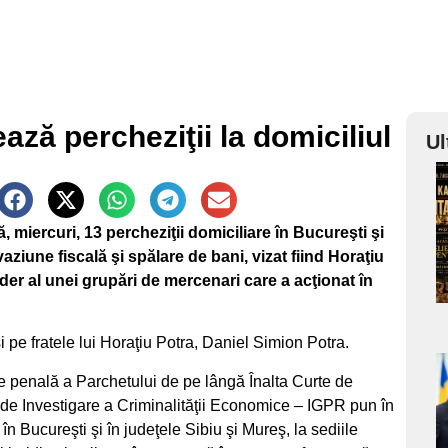
ază percheziţii la domiciliul
Ul
a
 miercuri, 13 percheziţii domiciliare în Bucureşti şi
s
aziune fiscală şi spălare de bani, vizat fiind Horaţiu
ider al unei grupări de mercenari care a acţionat în
şi pe fratele lui Horaţiu Potra, Daniel Simion Potra.
re penală a Parchetului de pe lângă Înalta Curte de
a
iei de Investigare a Criminalităţii Economice – IGPR pun în
s
n Bucureşti şi în judeţele Sibiu şi Mureş, la sediile