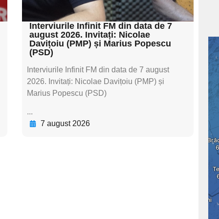
textul pentru subti
Interviurile Infinit FM din data de 7
august 2026. Invitați: Nicolae
Davițoiu (PMP) și Marius Popescu
(PSD)
Interviurile Infinit FM din data de 7 august
2026. Invitați: Nicolae Davițoiu (PMP) și
Marius Popescu (PSD)
...
7 august 2026