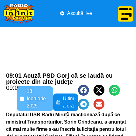
Ascultă live
09:01 Acuză PSD Gorj că se laudă cu
proiecte din alte județe
09:01
18
februarie
Ultim
2025
a oră
Deputatul USR Radu Miruță reacționează după ce
ministrul Transporturilor, Sorin Grindeanu, a anunțat
că mai multe firme s-au înscris la licitația pentru lotul