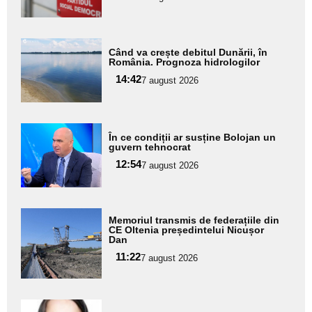
subtitlu
Adaugă
Când va crește debitul Dunării, în
aici textul
România. Prognoza hidrologilor
pentru
14:42
7 august 2026
subtitlu
Adaugă
În ce condiții ar susține Bolojan un
aici textul
guvern tehnocrat
pentru
12:54
7 august 2026
subtitlu
Adaugă
Memoriul transmis de federațiile din
aici textul
CE Oltenia președintelui Nicușor
Dan
pentru
11:22
7 august 2026
subtitlu
Adaugă