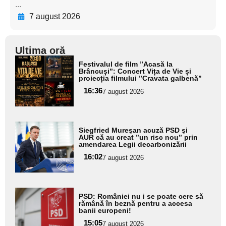
...
7 august 2026
Ultima oră
Adaugă
Festivalul de film ”Acasă la
aici textul
Brâncuși”: Concert Vița de Vie și
proiecția filmului ”Cravata galbenă”
pentru
16:36
7 august 2026
subtitlu
Adaugă
Siegfried Mureşan acuză PSD şi
aici textul
AUR că au creat ”un risc nou” prin
amendarea Legii decarbonizării
pentru
16:02
7 august 2026
subtitlu
Adaugă
PSD: României nu i se poate cere să
aici textul
rămână în beznă pentru a accesa
banii europeni!
pentru
15:05
7 august 2026