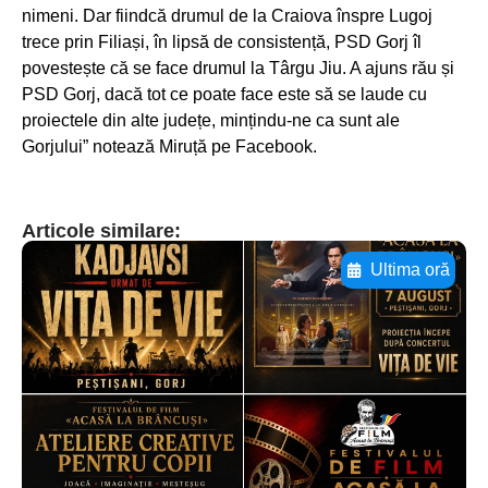
nimeni. Dar fiindcă drumul de la Craiova înspre Lugoj
trece prin Filiași, în lipsă de consistență, PSD Gorj îl
povestește că se face drumul la Târgu Jiu. A ajuns rău și
PSD Gorj, dacă tot ce poate face este să se laude cu
proiectele din alte județe, mințindu-ne ca sunt ale
Gorjului” notează Miruță pe Facebook.
Articole similare:
Ultima oră
Adaugă aici textul pentru
subtitluAdaugă aici
textul pentru
subtitluAdaugă aici
textul pentru
subtitluAdaugă aici