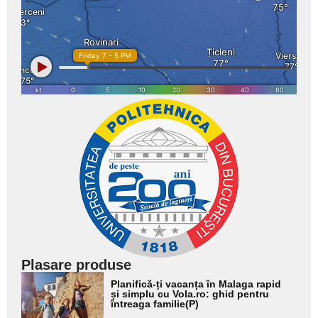
Plasare produse
Adaugă
Planifică-ți vacanța în Malaga rapid
aici textul
și simplu cu Vola.ro: ghid pentru
întreaga familie(P)
pentru