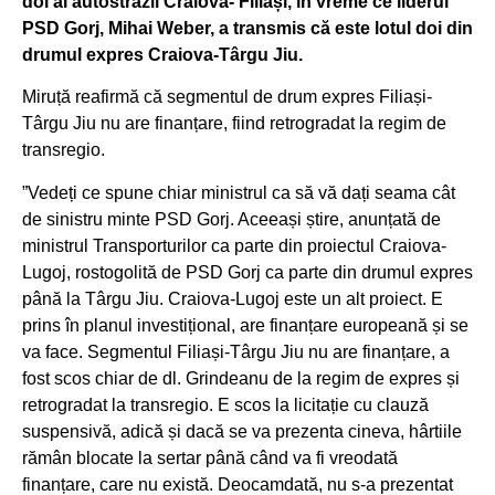
doi al autostrăzii Craiova- Filiași, în vreme ce liderul
PSD Gorj, Mihai Weber, a transmis că este lotul doi din
drumul expres Craiova-Târgu Jiu.
Miruță reafirmă că segmentul de drum expres Filiași-
Târgu Jiu nu are finanțare, fiind retrogradat la regim de
transregio.
”Vedeți ce spune chiar ministrul ca să vă dați seama cât
de sinistru minte PSD Gorj. Aceeași știre, anunțată de
ministrul Transporturilor ca parte din proiectul Craiova-
Lugoj, rostogolită de PSD Gorj ca parte din drumul expres
până la Târgu Jiu. Craiova-Lugoj este un alt proiect. E
prins în planul investițional, are finanțare europeană și se
va face. Segmentul Filiași-Târgu Jiu nu are finanțare, a
fost scos chiar de dl. Grindeanu de la regim de expres și
retrogradat la transregio. E scos la licitație cu clauză
suspensivă, adică și dacă se va prezenta cineva, hârtiile
rămân blocate la sertar până când va fi vreodată
finanțare, care nu există. Deocamdată, nu s-a prezentat