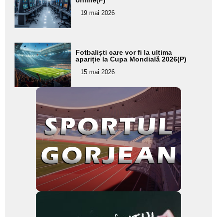
aici textul
pentru
19 mai 2026
subtitlu
Adaugă
Fotbaliști care vor fi la ultima
aici textul
apariție la Cupa Mondială 2026(P)
pentru
15 mai 2026
subtitlu