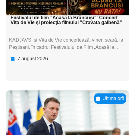
textul pentru subti
Festivalul de film ”Acasă la Brâncuși”: Concert
Vița de Vie și proiecția filmului ”Cravata galbenă”
KADJAVSI și Vița de Vie concertează, vineri seară, la
Peștișani, în cadrul Festivalului de Film „Acasă la...
7 august 2026
Ultima oră
Adaugă aici textul pentru
subtitluAdaugă aici
textul pentru