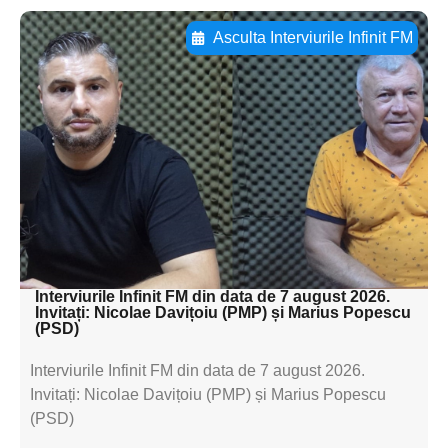
Asculta Interviurile Infinit FM
Adaugă aici textul pentru
subtitluAdaugă aici
textul pentru
subtitluAdaugă aici
textul pentru
subtitluAdaugă aici
textul pentru subti
Interviurile Infinit FM din data de 7 august 2026.
Invitați: Nicolae Davițoiu (PMP) și Marius Popescu
(PSD)
Interviurile Infinit FM din data de 7 august 2026.
Invitați: Nicolae Davițoiu (PMP) și Marius Popescu
(PSD)