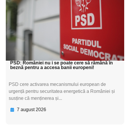
subtitluAdaugă aici
textul pentru
subtitluAdaugă aici
textul pentru
subtitluAdaugă aici
textul pentru subti
PSD: României nu i se poate cere să rămână în
beznă pentru a accesa banii europeni!
PSD cere activarea mecanismului european de
urgență pentru securitatea energetică a României și
susține că menținerea și...
7 august 2026