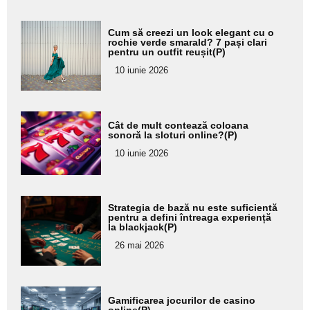
Adaugă
Cum să creezi un look elegant cu o
aici textul
rochie verde smarald? 7 pași clari
pentru un outfit reușit(P)
pentru
10 iunie 2026
subtitlu
Adaugă
Cât de mult contează coloana
aici textul
sonoră la sloturi online?(P)
pentru
10 iunie 2026
subtitlu
Adaugă
Strategia de bază nu este suficientă
aici textul
pentru a defini întreaga experiență
la blackjack(P)
pentru
26 mai 2026
subtitlu
Adaugă
Gamificarea jocurilor de casino
online(P)