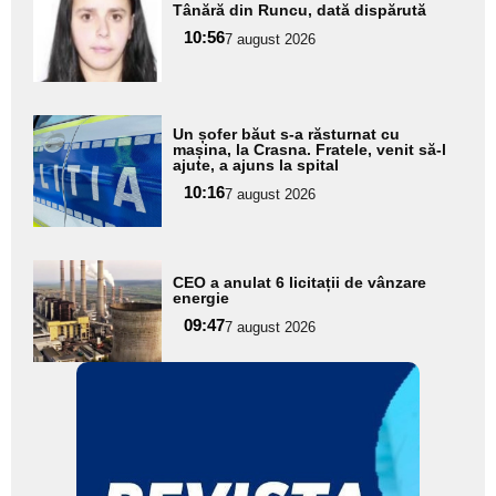
Tânără din Runcu, dată dispărută
aici textul
10:56
pentru
7 august 2026
subtitlu
Adaugă
Un șofer băut s-a răsturnat cu
aici textul
mașina, la Crasna. Fratele, venit să-l
ajute, a ajuns la spital
pentru
10:16
7 august 2026
subtitlu
Adaugă
CEO a anulat 6 licitații de vânzare
aici textul
energie
pentru
09:47
7 august 2026
subtitlu