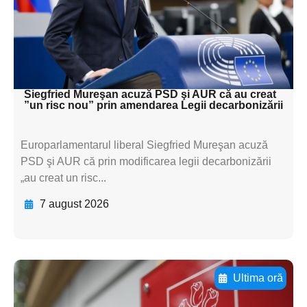
subtitluAdaugă aici
textul pentru
subtitluAdaugă aici
textul pentru subti
Siegfried Mureşan acuză PSD şi AUR că au creat
”un risc nou” prin amendarea Legii decarbonizării
Europarlamentarul liberal Siegfried Mureşan acuză
PSD şi AUR că prin modificarea legii decarbonizării
„au creat un risc...
7 august 2026
Ultima oră
Adaugă aici textul pentru