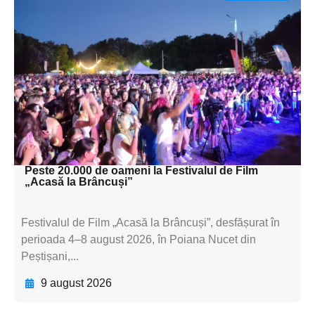
Adaugă aici textul pentru
subtitluAdaugă aici
textul pentru
subtitluAdaugă aici
textul pentru
subtitluAdaugă aici
textul pentru subti
Peste 20.000 de oameni la Festivalul de Film
„Acasă la Brâncuși”
Festivalul de Film „Acasă la Brâncuși”, desfășurat în
perioada 4–8 august 2026, în Poiana Nucet din
Peștișani,...
9 august 2026