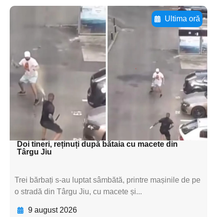
Ultima oră
Adaugă aici textul pentru
subtitluAdaugă aici
textul pentru
subtitluAdaugă aici
textul pentru
subtitluAdaugă aici
textul pentru subti
Doi tineri, reținuți după bătaia cu macete din
Târgu Jiu
Trei bărbați s-au luptat sâmbătă, printre mașinile de pe
o stradă din Târgu Jiu, cu macete și...
9 august 2026