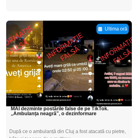
Ultima oră
Adaugă aici textul pentru
subtitluAdaugă aici
textul pentru
subtitluAdaugă aici
textul pentru
subtitluAdaugă aici
textul pentru subti
MAI dezminte postările false de pe TikTok.
„Ambulanța neagră”, o dezinformare
După ce o ambulanță din Cluj a fost atacată cu pietre,