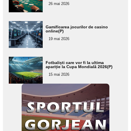
26 mai 2026
subtitlu
Adaugă
Gamificarea jocurilor de casino
aici textul
online(P)
pentru
19 mai 2026
subtitlu
Adaugă
Fotbaliști care vor fi la ultima
aici textul
apariție la Cupa Mondială 2026(P)
pentru
15 mai 2026
subtitlu