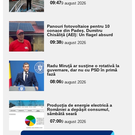
09:47
9 august 2026
subtitlu
Adaugă
Panouri fotovoltaice pentru 10
aici textul
conace din Padeș. Dumitru
Chisăliță (AEI): Un flagel absurd
pentru
09:38
9 august 2026
subtitlu
Adaugă
Radu Miruţă ar susţine o rotativă la
aici textul
guvernare, dar nu cu PSD în primă
fază
pentru
08:06
9 august 2026
subtitlu
Adaugă
Producţia de energie electrică a
aici textul
României a depăşit consumul,
sâmbătă seară
pentru
07:00
9 august 2026
subtitlu