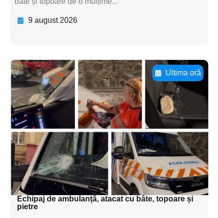
bâte și topoare de o mulțime...
9 august 2026
Ultima oră
Adaugă aici textul pentru
subtitluAdaugă aici
textul pentru
subtitluAdaugă aici
textul pentru
subtitluAdaugă aici
textul pentru subti
Echipaj de ambulanță, atacat cu bâte, topoare și
pietre