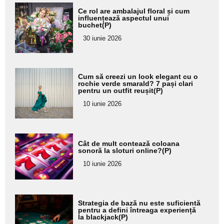
Adaugă
Ce rol are ambalajul floral și cum
aici textul
influențează aspectul unui
buchet(P)
pentru
30 iunie 2026
subtitlu
Adaugă
Cum să creezi un look elegant cu o
aici textul
rochie verde smarald? 7 pași clari
pentru un outfit reușit(P)
pentru
10 iunie 2026
subtitlu
Adaugă
Cât de mult contează coloana
aici textul
sonoră la sloturi online?(P)
pentru
10 iunie 2026
subtitlu
Adaugă
Strategia de bază nu este suficientă
aici textul
pentru a defini întreaga experiență
la blackjack(P)
pentru