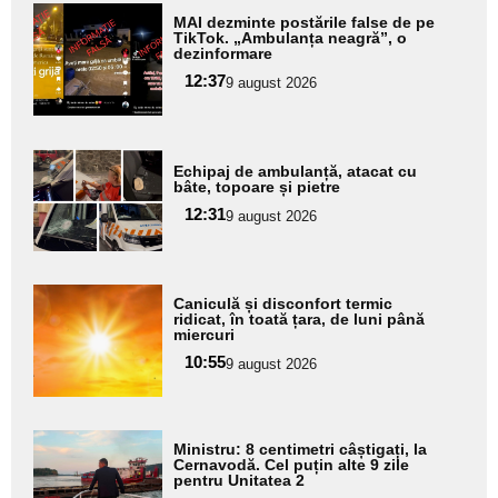
Adaugă
MAI dezminte postările false de pe
aici textul
TikTok. „Ambulanța neagră”, o
dezinformare
pentru
12:37
9 august 2026
subtitlu
Adaugă
Echipaj de ambulanță, atacat cu
aici textul
bâte, topoare și pietre
pentru
12:31
9 august 2026
subtitlu
Adaugă
Caniculă și disconfort termic
aici textul
ridicat, în toată țara, de luni până
miercuri
pentru
10:55
9 august 2026
subtitlu
Adaugă
Ministru: 8 centimetri câștigați, la
aici textul
Cernavodă. Cel puțin alte 9 zile
pentru Unitatea 2
pentru