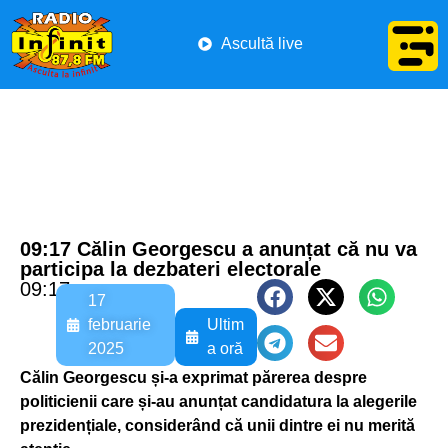
Ascultă live
09:17 Călin Georgescu a anunțat că nu va
participa la dezbateri electorale
09:17
17
februarie
Ultim
2025
a oră
Călin Georgescu și-a exprimat părerea despre
politicienii care și-au anunțat candidatura la alegerile
prezidențiale, considerând că unii dintre ei nu merită