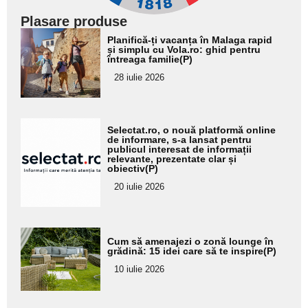
Plasare produse
Adaugă
Planifică-ți vacanța în Malaga rapid
aici textul
și simplu cu Vola.ro: ghid pentru
întreaga familie(P)
pentru
28 iulie 2026
subtitlu
Adaugă
Selectat.ro, o nouă platformă online
aici textul
de informare, s-a lansat pentru
publicul interesat de informații
pentru
relevante, prezentate clar și
obiectiv(P)
subtitlu
20 iulie 2026
Adaugă
Cum să amenajezi o zonă lounge în
aici textul
grădină: 15 idei care să te inspire(P)
pentru
10 iulie 2026
subtitlu