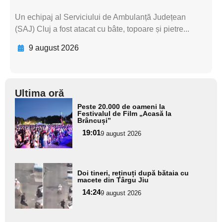
Un echipaj al Serviciului de Ambulanță Județean
(SAJ) Cluj a fost atacat cu bâte, topoare și pietre...
9 august 2026
Ultima oră
Adaugă
Peste 20.000 de oameni la
aici textul
Festivalul de Film „Acasă la
Brâncuși”
pentru
19:01
9 august 2026
subtitlu
Adaugă
Doi tineri, reținuți după bătaia cu
aici textul
macete din Târgu Jiu
pentru
14:24
9 august 2026
subtitlu