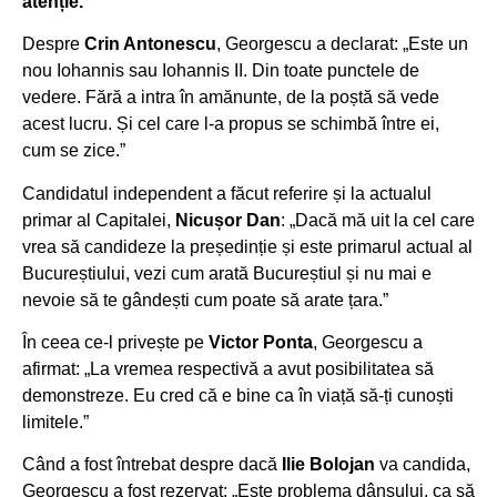
atenție.
Despre
Crin Antonescu
, Georgescu a declarat: „Este un
nou Iohannis sau Iohannis II. Din toate punctele de
vedere. Fără a intra în amănunte, de la poștă să vede
acest lucru. Și cel care l-a propus se schimbă între ei,
cum se zice.”
Candidatul independent a făcut referire și la actualul
primar al Capitalei,
Nicușor Dan
: „Dacă mă uit la cel care
vrea să candideze la președinție și este primarul actual al
Bucureștiului, vezi cum arată Bucureștiul și nu mai e
nevoie să te gândești cum poate să arate țara.”
În ceea ce-l privește pe
Victor Ponta
, Georgescu a
afirmat: „La vremea respectivă a avut posibilitatea să
demonstreze. Eu cred că e bine ca în viață să-ți cunoști
limitele.”
Când a fost întrebat despre dacă
Ilie Bolojan
va candida,
Georgescu a fost rezervat: „Este problema dânsului, ca să