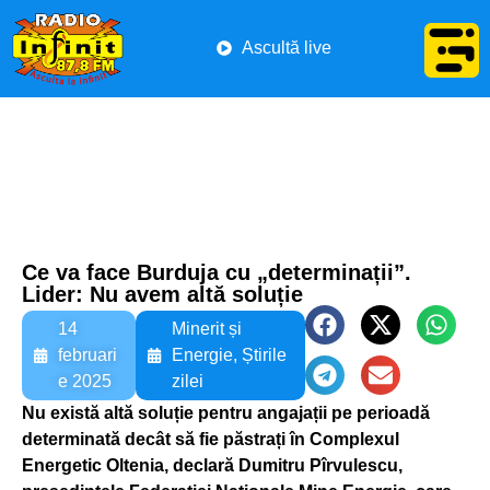
Ascultă live
Ce va face Burduja cu „determinații”.
Lider: Nu avem altă soluție
14
Minerit și
februari
Energie
,
Știrile
e 2025
zilei
Nu există altă soluție pentru angajații pe perioadă
determinată decât să fie păstrați în Complexul
Energetic Oltenia, declară Dumitru Pîrvulescu,