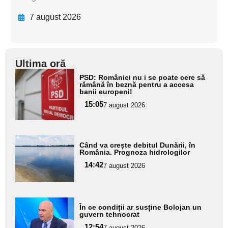
7 august 2026
Ultima oră
Adaugă
PSD: României nu i se poate cere să
aici textul
rămână în beznă pentru a accesa
banii europeni!
pentru
15:05
7 august 2026
subtitlu
Adaugă
Când va crește debitul Dunării, în
aici textul
România. Prognoza hidrologilor
pentru
14:42
7 august 2026
subtitlu
Adaugă
În ce condiții ar susține Bolojan un
aici textul
guvern tehnocrat
pentru
12:54
7 august 2026