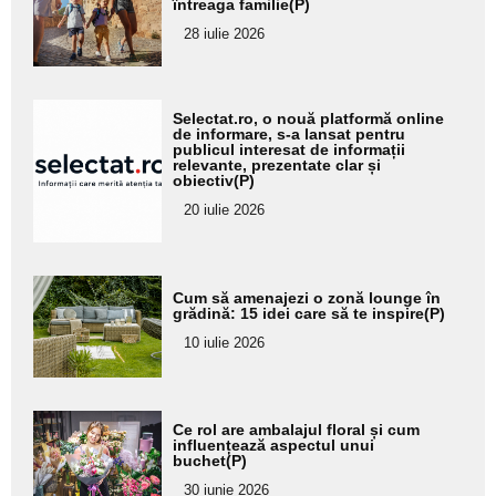
întreaga familie(P)
pentru
28 iulie 2026
subtitlu
Adaugă
Selectat.ro, o nouă platformă online
aici textul
de informare, s-a lansat pentru
publicul interesat de informații
pentru
relevante, prezentate clar și
obiectiv(P)
subtitlu
20 iulie 2026
Adaugă
Cum să amenajezi o zonă lounge în
aici textul
grădină: 15 idei care să te inspire(P)
pentru
10 iulie 2026
subtitlu
Adaugă
Ce rol are ambalajul floral și cum
aici textul
influențează aspectul unui
buchet(P)
pentru
30 iunie 2026