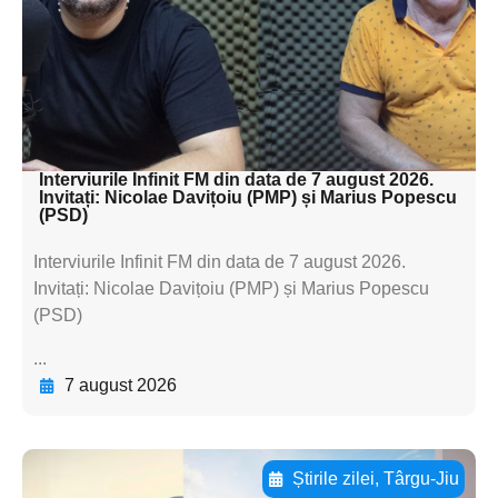
textul pentru
subtitluAdaugă aici
textul pentru
subtitluAdaugă aici
textul pentru subti
Interviurile Infinit FM din data de 7 august 2026.
Invitați: Nicolae Davițoiu (PMP) și Marius Popescu
(PSD)
Interviurile Infinit FM din data de 7 august 2026.
Invitați: Nicolae Davițoiu (PMP) și Marius Popescu
(PSD)
...
7 august 2026
Știrile zilei
,
Târgu-Jiu