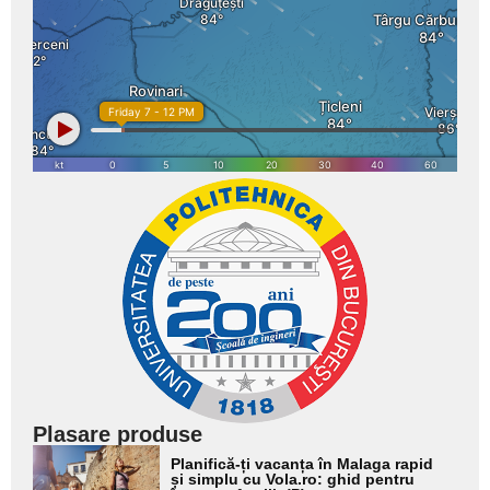
Plasare produse
Adaugă
Planifică-ți vacanța în Malaga rapid
aici textul
și simplu cu Vola.ro: ghid pentru