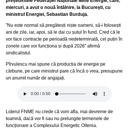
președintele Federației Naționale Mine Energie, care,
miercuri, a avut o nouă întâlnire, la București, cu
ministrul Energiei, Sebastian Burduja.
”Nu este normal să pregătești niște oameni, să-i folosești
ani de zile, iar, apoi, să le dai cu șutul în fund. Cred că le
vor face contracte pe perioadă nedeterminată, cel puțin în
zonele care vor funcționa și după 2026” afirmă
sindicalistul.
Pîrvulescu mai spune că producția de energie pe
cărbune, pe care ministrul pare că încă o vrea, presupune
un anumit număr de angajați.
Liderul FNME nu crede că vom afla, mai devreme de
toamnă, dacă vor fi sau nu prelungite termenele de
funcționare a Complexului Energetic Oltenia.