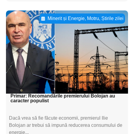
Minerit și Energie
,
Motru
,
Știrile zilei
Adaugă aici textul pentru
subtitluAdaugă aici
textul pentru
subtitluAdaugă aici
textul pentru
subtitluAdaugă aici
textul pentru subti
Primar: Recomandările premierului Bolojan au
caracter populist
Dacă vrea să fie făcute economii, premierul Ilie
Bolojan ar trebui să impună reducerea consumului de
energie...