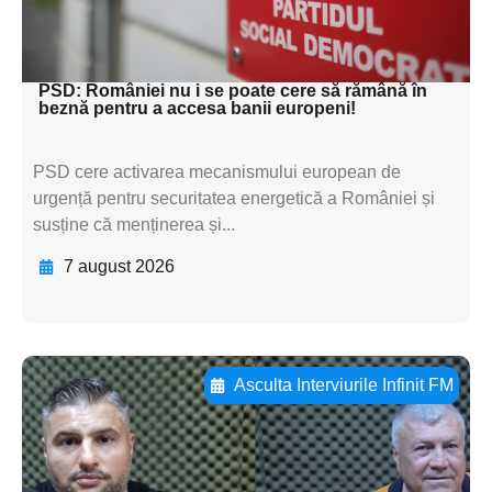
subtitluAdaugă aici
textul pentru subti
PSD: României nu i se poate cere să rămână în
beznă pentru a accesa banii europeni!
PSD cere activarea mecanismului european de
urgență pentru securitatea energetică a României și
susține că menținerea și...
7 august 2026
Asculta Interviurile Infinit FM
Adaugă aici textul pentru
subtitluAdaugă aici