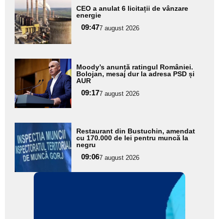
Adaugă
CEO a anulat 6 licitații de vânzare
aici textul
energie
pentru
09:47
7 august 2026
subtitlu
Adaugă
Moody’s anunță ratingul României.
aici textul
Bolojan, mesaj dur la adresa PSD și
AUR
pentru
09:17
7 august 2026
subtitlu
Adaugă
Restaurant din Bustuchin, amendat
aici textul
cu 170.000 de lei pentru muncă la
negru
pentru
09:06
7 august 2026
subtitlu