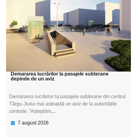
Adaugă aici textul pentru
subtitluAdaugă aici
textul pentru
subtitluAdaugă aici
textul pentru
subtitluAdaugă aici
textul pentru subti
Demararea lucrărilor la pasajele subterane
depinde de un aviz
Demararea lucrărilor la pasajele subterane din centrul
Târgu-Jiului mai așteaptă un aviz de la autoritățile
centrale. ”Așteptăm,...
7 august 2026