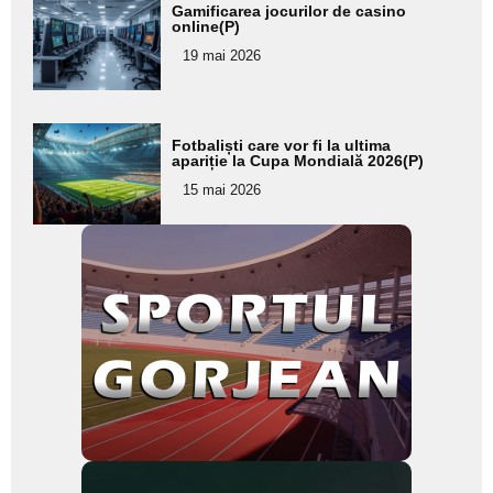
Adaugă
Gamificarea jocurilor de casino
aici textul
online(P)
pentru
19 mai 2026
subtitlu
Adaugă
Fotbaliști care vor fi la ultima
aici textul
apariție la Cupa Mondială 2026(P)
pentru
15 mai 2026
subtitlu