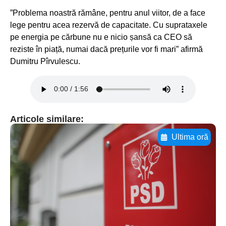
”Problema noastră rămâne, pentru anul viitor, de a face
lege pentru acea rezervă de capacitate. Cu suprataxele
pe energia pe cărbune nu e nicio șansă ca CEO să
reziste în piață, numai dacă prețurile vor fi mari” afirmă
Dumitru Pîrvulescu.
Articole similare:
Ultima oră
Adaugă aici textul pentru
subtitluAdaugă aici
textul pentru
subtitluAdaugă aici
textul pentru