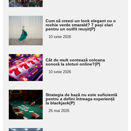
subtitlu
Adaugă
Cum să creezi un look elegant cu o
aici textul
rochie verde smarald? 7 pași clari
pentru un outfit reușit(P)
pentru
10 iunie 2026
subtitlu
Adaugă
Cât de mult contează coloana
aici textul
sonoră la sloturi online?(P)
pentru
10 iunie 2026
subtitlu
Adaugă
Strategia de bază nu este suficientă
aici textul
pentru a defini întreaga experiență
la blackjack(P)
pentru
26 mai 2026
subtitlu