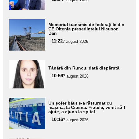
subtitlu
Adaugă
Memoriul transmis de federațiile din
aici textul
CE Oltenia președintelui Nicușor
Dan
pentru
11:22
7 august 2026
subtitlu
Adaugă
Tânără din Runcu, dată dispărută
aici textul
10:56
pentru
7 august 2026
subtitlu
Adaugă
Un șofer băut s-a răsturnat cu
aici textul
mașina, la Crasna. Fratele, venit să-l
ajute, a ajuns la spital
pentru
10:16
7 august 2026
subtitlu