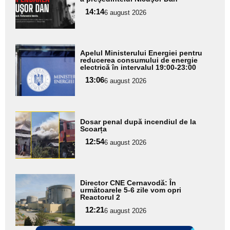
pentru
14:14
6 august 2026
subtitlu
Adaugă
Apelul Ministerului Energiei pentru
aici textul
reducerea consumului de energie
electrică în intervalul 19:00-23:00
pentru
13:06
6 august 2026
subtitlu
Adaugă
Dosar penal după incendiul de la
aici textul
Scoarța
pentru
12:54
6 august 2026
subtitlu
Adaugă
Director CNE Cernavodă: În
aici textul
următoarele 5-6 zile vom opri
Reactorul 2
pentru
12:21
6 august 2026
subtitlu