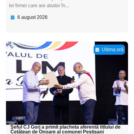
lei firmei care are abator în...
6 august 2026
Ultima oră
Adaugă aici textul pentru
subtitluAdaugă aici
textul pentru
subtitluAdaugă aici
textul pentru
subtitluAdaugă aici
textul pentru subti
Șeful CJ Gorj a primit placheta aferentă titlului de
Cetățean de Onoare al comunei Peștișani