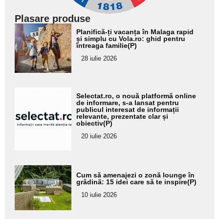
Plasare produse
Adaugă
Planifică-ți vacanța în Malaga rapid
aici textul
și simplu cu Vola.ro: ghid pentru
întreaga familie(P)
pentru
28 iulie 2026
subtitlu
Adaugă
Selectat.ro, o nouă platformă online
aici textul
de informare, s-a lansat pentru
publicul interesat de informații
pentru
relevante, prezentate clar și
obiectiv(P)
subtitlu
20 iulie 2026
Adaugă
Cum să amenajezi o zonă lounge în
aici textul
grădină: 15 idei care să te inspire(P)
pentru
10 iulie 2026
subtitlu