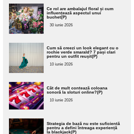
Adaugă
Ce rol are ambalajul floral și cum
aici textul
influențează aspectul unui
buchet(P)
pentru
30 iunie 2026
subtitlu
Adaugă
Cum să creezi un look elegant cu o
aici textul
rochie verde smarald? 7 pași clari
pentru un outfit reușit(P)
pentru
10 iunie 2026
subtitlu
Adaugă
Cât de mult contează coloana
aici textul
sonoră la sloturi online?(P)
pentru
10 iunie 2026
subtitlu
Adaugă
Strategia de bază nu este suficientă
aici textul
pentru a defini întreaga experiență
la blackjack(P)