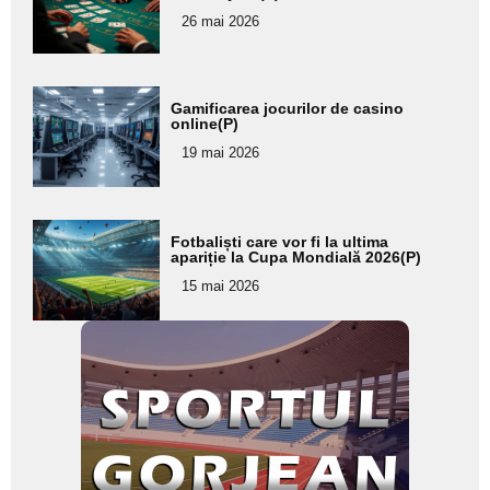
pentru
26 mai 2026
subtitlu
Adaugă
Gamificarea jocurilor de casino
aici textul
online(P)
pentru
19 mai 2026
subtitlu
Adaugă
Fotbaliști care vor fi la ultima
aici textul
apariție la Cupa Mondială 2026(P)
pentru
15 mai 2026
subtitlu