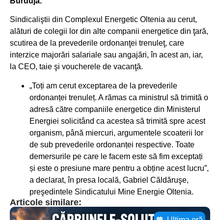
Burduja.
Sindicaliştii din Complexul Energetic Oltenia au cerut,
alături de colegii lor din alte companii energetice din ţară,
scutirea de la prevederile ordonanţei trenuleţ, care
interzice majorări salariale sau angajări, în acest an, iar,
la CEO, taie şi voucherele de vacanţă.
„Toți am cerut exceptarea de la prevederile
ordonanței trenuleț. A rămas ca ministrul să trimită o
adresă către companiile energetice din Ministerul
Energiei solicitând ca acestea să trimită spre acest
organism, până miercuri, argumentele scoaterii lor
de sub prevederile ordonanței respective. Toate
demersurile pe care le facem este să fim exceptați
și este o presiune mare pentru a obține acest lucru”,
a declarat, în presa locală, Gabriel Căldăruşe,
preşedintele Sindicatului Mine Energie Oltenia.
Articole similare:
Ultima oră