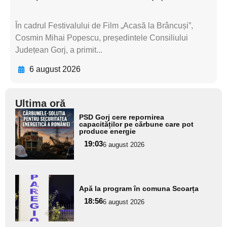
În cadrul Festivalului de Film „Acasă la Brâncuși”,
Cosmin Mihai Popescu, președintele Consiliului
Județean Gorj, a primit...
6 august 2026
Ultima oră
Adaugă
PSD Gorj cere repornirea
aici textul
capacităților pe cărbune care pot
produce energie
pentru
19:03
6 august 2026
subtitlu
Adaugă
Apă la program în comuna Scoarța
aici textul
18:56
pentru
6 august 2026
subtitlu