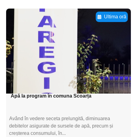
Ultima oră
Adaugă aici textul pentru
subtitluAdaugă aici
textul pentru
subtitluAdaugă aici
textul pentru
subtitluAdaugă aici
textul pentru subti
Apă la program în comuna Scoarța
Având în vedere seceta prelungită, diminuarea
debitelor asigurate de sursele de apă, precum și
creșterea consumului, în...