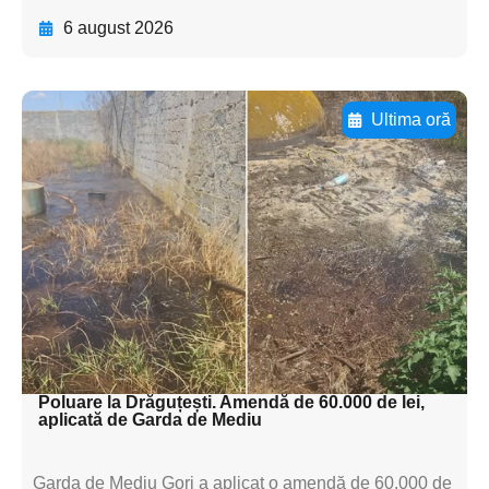
6 august 2026
Ultima oră
Adaugă aici textul pentru
subtitluAdaugă aici
textul pentru
subtitluAdaugă aici
textul pentru
subtitluAdaugă aici
textul pentru subti
Poluare la Drăguțești. Amendă de 60.000 de lei,
aplicată de Garda de Mediu
Garda de Mediu Gorj a aplicat o amendă de 60.000 de