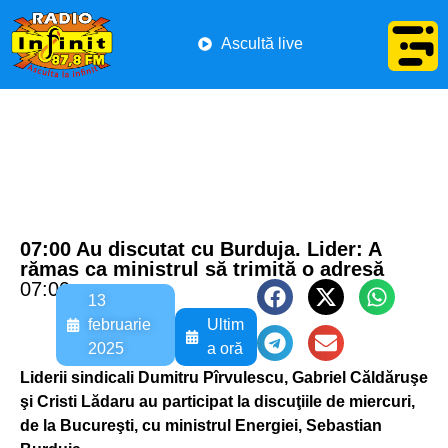
Ascultă live
07:00 Au discutat cu Burduja. Lider: A
rămas ca ministrul să trimită o adresă
07:00
13
februarie
Ultim
2025
a oră
Liderii sindicali Dumitru Pîrvulescu, Gabriel Căldăruşe
şi Cristi Lădaru au participat la discuţiile de miercuri,
de la Bucureşti, cu ministrul Energiei, Sebastian