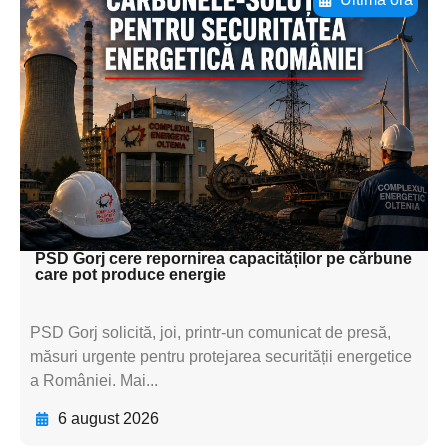
Adaugă aici textul pentru
subtitluAdaugă aici
textul pentru
subtitluAdaugă aici
textul pentru
subtitluAdaugă aici
textul pentru subti
PSD Gorj cere repornirea capacităților pe cărbune
care pot produce energie
PSD Gorj solicită, joi, printr-un comunicat de presă,
măsuri urgente pentru protejarea securității energetice
a României. Mai...
6 august 2026