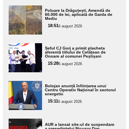
Adaugă
Poluare la Drăguțești. Amendă de
aici textul
60.000 de lei, aplicată de Garda de
Mediu
pentru
18:51
6 august 2026
subtitlu
Adaugă
Șeful CJ Gorj a primit placheta
aici textul
aferentă titlului de Cetățean de
Onoare al comunei Peștișani
pentru
15:28
6 august 2026
subtitlu
Adaugă
Bolojan anunță înființarea unui
aici textul
Centru Operativ Național în sectorul
energetic
pentru
15:11
6 august 2026
subtitlu
Adaugă
AUR a lansat site-ul de suspendare
aici textul
a preşedintelui Nicuşor Dan