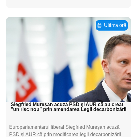
Ultima oră
Adaugă aici textul pentru
subtitluAdaugă aici
textul pentru
subtitluAdaugă aici
textul pentru
subtitluAdaugă aici
textul pentru subti
Siegfried Mureşan acuză PSD şi AUR că au creat
”un risc nou” prin amendarea Legii decarbonizării
Europarlamentarul liberal Siegfried Mureşan acuză
PSD şi AUR că prin modificarea legii decarbonizării