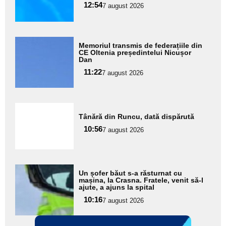
pentru
12:54
7 august 2026
subtitlu
Adaugă
Memoriul transmis de federațiile din
aici textul
CE Oltenia președintelui Nicușor
Dan
pentru
11:22
7 august 2026
subtitlu
Adaugă
Tânără din Runcu, dată dispărută
aici textul
10:56
pentru
7 august 2026
subtitlu
Adaugă
Un șofer băut s-a răsturnat cu
aici textul
mașina, la Crasna. Fratele, venit să-l
ajute, a ajuns la spital
pentru
10:16
7 august 2026
subtitlu