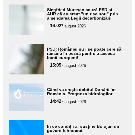
Adaugă
Siegfried Mureşan acuză PSD şi
aici textul
AUR că au creat ”un risc nou” prin
amendarea Legii decarbonizării
pentru
16:02
7 august 2026
subtitlu
Adaugă
PSD: României nu i se poate cere să
aici textul
rămână în beznă pentru a accesa
banii europeni!
pentru
15:05
7 august 2026
subtitlu
Adaugă
Când va crește debitul Dunării, în
aici textul
România. Prognoza hidrologilor
pentru
14:42
7 august 2026
subtitlu
Adaugă
În ce condiții ar susține Bolojan un
aici textul
guvern tehnocrat