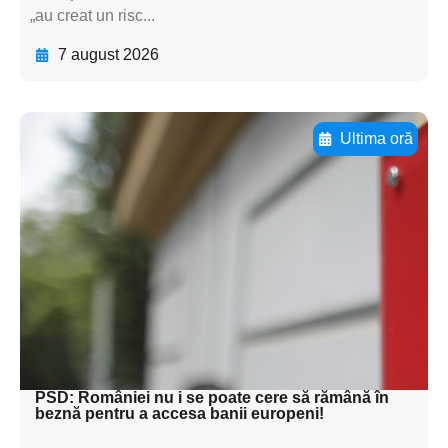
„au creat un risc...
7 august 2026
Ultima oră
Adaugă aici textul pentru
subtitluAdaugă aici
textul pentru
subtitluAdaugă aici
textul pentru
subtitluAdaugă aici
textul pentru subti
PSD: României nu i se poate cere să rămână în
beznă pentru a accesa banii europeni!