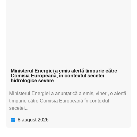
Adaugă aici textul pentru
subtitluAdaugă aici
textul pentru
subtitluAdaugă aici
textul pentru
subtitluAdaugă aici
textul pentru subti
Ministerul Energiei a emis alertă timpurie către
Comisia Europeană, în contextul secetei
hidrologice severe
Ministerul Energiei a anunţat că a emis, vineri, o alertă
timpurie către Comisia Europeană în contextul
secetei...
8 august 2026