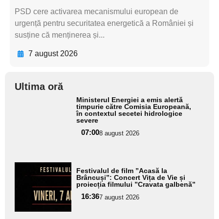
PSD cere activarea mecanismului european de
urgență pentru securitatea energetică a României și
susține că menținerea și...
7 august 2026
Ultima oră
Adaugă
Ministerul Energiei a emis alertă
aici textul
timpurie către Comisia Europeană,
în contextul secetei hidrologice
pentru
severe
subtitlu
07:00
8 august 2026
Adaugă
Festivalul de film ”Acasă la
aici textul
Brâncuși”: Concert Vița de Vie și
proiecția filmului ”Cravata galbenă”
pentru
16:36
7 august 2026
subtitlu