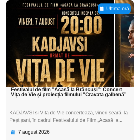
Ultima oră
Adaugă aici textul pentru
subtitluAdaugă aici
textul pentru
subtitluAdaugă aici
textul pentru
subtitluAdaugă aici
textul pentru subti
Festivalul de film ”Acasă la Brâncuși”: Concert
Vița de Vie și proiecția filmului ”Cravata galbenă”
KADJAVSI și Vița de Vie concertează, vineri seară, la
Peștișani, în cadrul Festivalului de Film „Acasă la...
7 august 2026