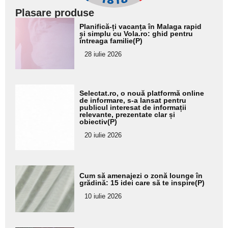
Plasare produse
Adaugă
Planifică-ți vacanța în Malaga rapid
aici textul
și simplu cu Vola.ro: ghid pentru
întreaga familie(P)
pentru
28 iulie 2026
subtitlu
Adaugă
Selectat.ro, o nouă platformă online
aici textul
de informare, s-a lansat pentru
publicul interesat de informații
pentru
relevante, prezentate clar și
obiectiv(P)
subtitlu
20 iulie 2026
Adaugă
Cum să amenajezi o zonă lounge în
aici textul
grădină: 15 idei care să te inspire(P)
pentru
10 iulie 2026
subtitlu