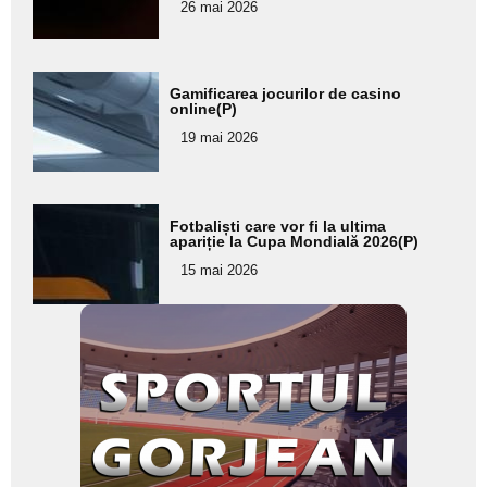
26 mai 2026
subtitlu
Adaugă
Gamificarea jocurilor de casino
aici textul
online(P)
pentru
19 mai 2026
subtitlu
Adaugă
Fotbaliști care vor fi la ultima
aici textul
apariție la Cupa Mondială 2026(P)
pentru
15 mai 2026
subtitlu