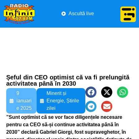
Ascultă live
Șeful din CEO optimist că va fi prelungită
activitatea până în 2030
9
Minerit și
ianuari
Energie
,
Știrile
e 2025
zilei
”Sunt optimist că se vor face diligențele necesare
pentru ca CEO să-și continue activitatea până în
2030” declară Gabriel Giorgi, fost supraveghetor, în