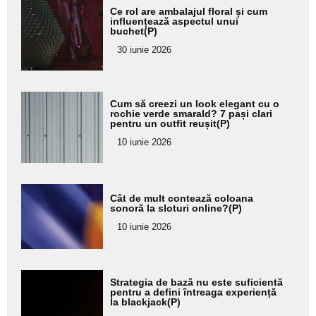
Adaugă
Ce rol are ambalajul floral și cum
aici textul
influențează aspectul unui
buchet(P)
pentru
30 iunie 2026
subtitlu
Adaugă
Cum să creezi un look elegant cu o
aici textul
rochie verde smarald? 7 pași clari
pentru un outfit reușit(P)
pentru
10 iunie 2026
subtitlu
Adaugă
Cât de mult contează coloana
aici textul
sonoră la sloturi online?(P)
pentru
10 iunie 2026
subtitlu
Adaugă
Strategia de bază nu este suficientă
aici textul
pentru a defini întreaga experiență
la blackjack(P)
pentru