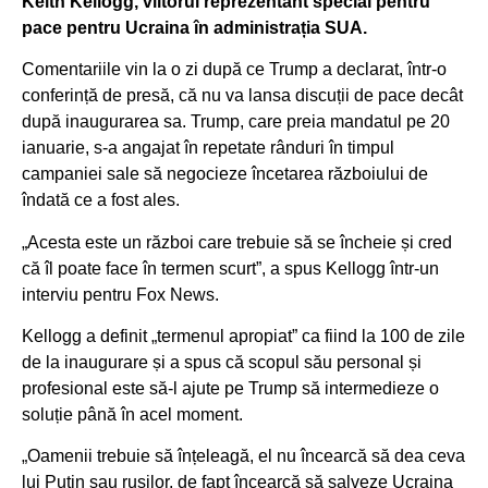
Keith Kellogg, viitorul reprezentant special pentru
pace pentru Ucraina în administrația SUA.
Comentariile vin la o zi după ce Trump a declarat, într-o
conferință de presă, că nu va lansa discuții de pace decât
după inaugurarea sa. Trump, care preia mandatul pe 20
ianuarie, s-a angajat în repetate rânduri în timpul
campaniei sale să negocieze încetarea războiului de
îndată ce a fost ales.
„Acesta este un război care trebuie să se încheie și cred
că îl poate face în termen scurt”, a spus Kellogg într-un
interviu pentru Fox News.
Kellogg a definit „termenul apropiat” ca fiind la 100 de zile
de la inaugurare și a spus că scopul său personal și
profesional este să-l ajute pe Trump să intermedieze o
soluție până în acel moment.
„Oamenii trebuie să înțeleagă, el nu încearcă să dea ceva
lui Putin sau rușilor, de fapt încearcă să salveze Ucraina