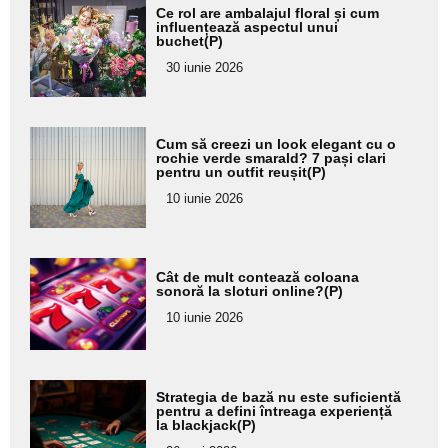
Adaugă
Ce rol are ambalajul floral și cum
aici textul
influențează aspectul unui
buchet(P)
pentru
30 iunie 2026
subtitlu
Adaugă
Cum să creezi un look elegant cu o
aici textul
rochie verde smarald? 7 pași clari
pentru un outfit reușit(P)
pentru
10 iunie 2026
subtitlu
Adaugă
Cât de mult contează coloana
aici textul
sonoră la sloturi online?(P)
pentru
10 iunie 2026
subtitlu
Adaugă
Strategia de bază nu este suficientă
aici textul
pentru a defini întreaga experiență
la blackjack(P)
pentru