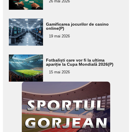
26 mai 2026
subtitlu
Adaugă
Gamificarea jocurilor de casino
aici textul
online(P)
pentru
19 mai 2026
subtitlu
Adaugă
Fotbaliști care vor fi la ultima
aici textul
apariție la Cupa Mondială 2026(P)
pentru
15 mai 2026
subtitlu