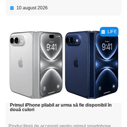
10 august 2026
LIFE
Adaugă aici textul pentru
subtitluAdaugă aici
textul pentru
subtitluAdaugă aici
textul pentru
subtitluAdaugă aici
textul pentru subti
Primul iPhone pliabil ar urma să fie disponibil în
două culori
Producătorii de accesorii pentru primul smartphone