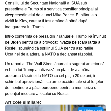
Consiliului de Securitate Națională al SUA sub
președintele Trump și a servit ca consilier principal al
vicepreședintelui de atunci Mike Pence. El plănuia o
vizită la Kiev, care ar fi fost amânată până după
inaugurarea lui Trump.
Într-o conferință de presă din 7 ianuarie, Trump l-a învinuit
pe Biden pentru că a provocat invazia pe scară largă a
Rusiei, spunând că sprijinul SUA pentru aspirațiile
Ucrainei de a adera la NATO a declanșat războiul.
Un raport al The Wall Street Journal a sugerat anterior că
echipa lui Trump analizează un plan de a amâna
aderarea Ucrainei la NATO cu cel puțin 20 de ani, în
schimbul aprovizionării cu arme occidentale și al forțelor
de menținere a păcii europene pentru a monitoriza un
potențial încetare a focului cu Rusia.
Articole similare: