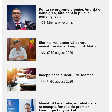
Adaugă
Ponta se propune premier. Anunță o
aici textul
iarnă grea, fără bani în plus la
pensii și salarii
pentru
09:15
10 august 2026
subtitlu
Adaugă
Slatina, mai atractivă pentru
aici textul
investitori decât Târgu Jiul. Motivul
pentru
08:24
10 august 2026
subtitlu
Adaugă
Începe bacalaureatul de toamnă
aici textul
08:15
pentru
10 august 2026
subtitlu
Adaugă
Ministrul Finanțelor, întrebat dacă
aici textul
ar accepta funcția de premier.
Favorit pe Polymarket