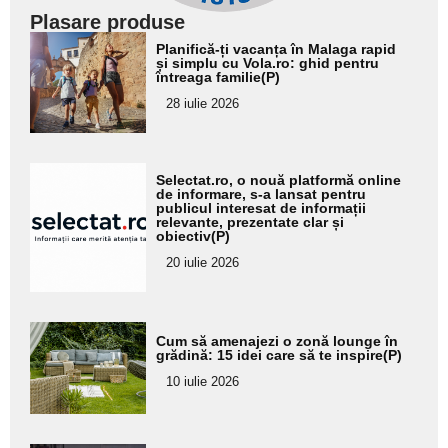
Plasare produse
Adaugă
Planifică-ți vacanța în Malaga rapid
aici textul
și simplu cu Vola.ro: ghid pentru
întreaga familie(P)
pentru
28 iulie 2026
subtitlu
Adaugă
Selectat.ro, o nouă platformă online
aici textul
de informare, s-a lansat pentru
publicul interesat de informații
pentru
relevante, prezentate clar și
obiectiv(P)
subtitlu
20 iulie 2026
Adaugă
Cum să amenajezi o zonă lounge în
aici textul
grădină: 15 idei care să te inspire(P)
pentru
10 iulie 2026
subtitlu