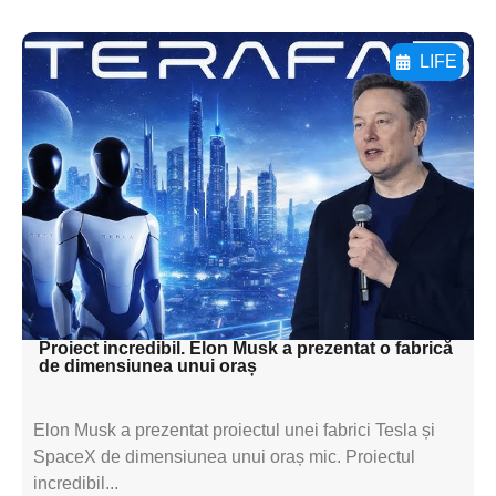
LIFE
Adaugă aici textul pentru
subtitluAdaugă aici
textul pentru
subtitluAdaugă aici
textul pentru
subtitluAdaugă aici
textul pentru subti
Proiect incredibil. Elon Musk a prezentat o fabrică
de dimensiunea unui oraș
Elon Musk a prezentat proiectul unei fabrici Tesla și
SpaceX de dimensiunea unui oraș mic. Proiectul
incredibil...