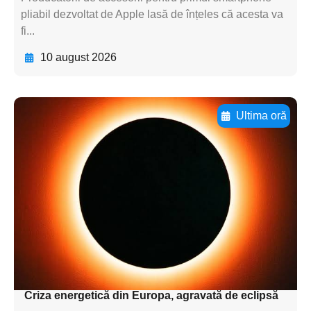
pliabil dezvoltat de Apple lasă de înțeles că acesta va
fi...
10 august 2026
Ultima oră
Adaugă aici textul pentru
subtitluAdaugă aici
textul pentru
subtitluAdaugă aici
textul pentru
subtitluAdaugă aici
textul pentru subti
Criza energetică din Europa, agravată de eclipsă