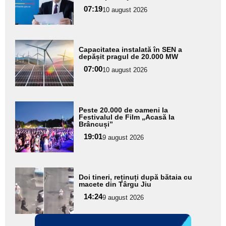
pentru
07:19
10 august 2026
subtitlu
Adaugă
Capacitatea instalată în SEN a
aici textul
depășit pragul de 20.000 MW
pentru
07:00
10 august 2026
subtitlu
Adaugă
Peste 20.000 de oameni la
aici textul
Festivalul de Film „Acasă la
Brâncuși”
pentru
19:01
9 august 2026
subtitlu
Adaugă
Doi tineri, reținuți după bătaia cu
aici textul
macete din Târgu Jiu
pentru
14:24
9 august 2026
subtitlu