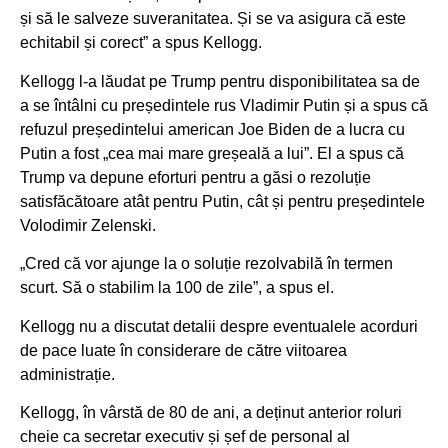
și să le salveze suveranitatea. Și se va asigura că este
echitabil și corect” a spus Kellogg.
Kellogg l-a lăudat pe Trump pentru disponibilitatea sa de
a se întâlni cu președintele rus Vladimir Putin și a spus că
refuzul președintelui american Joe Biden de a lucra cu
Putin a fost „cea mai mare greșeală a lui”. El a spus că
Trump va depune eforturi pentru a găsi o rezoluție
satisfăcătoare atât pentru Putin, cât și pentru președintele
Volodimir Zelenski.
„Cred că vor ajunge la o soluție rezolvabilă în termen
scurt. Să o stabilim la 100 de zile”, a spus el.
Kellogg nu a discutat detalii despre eventualele acorduri
de pace luate în considerare de către viitoarea
administrație.
Kellogg, în vârstă de 80 de ani, a deținut anterior roluri
cheie ca secretar executiv și șef de personal al