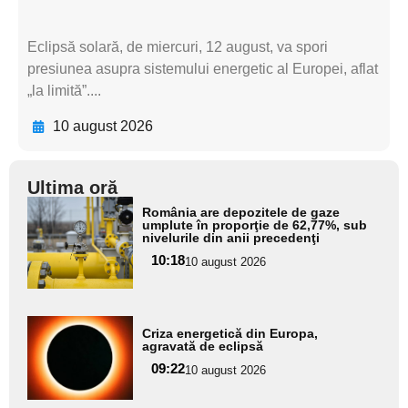
Eclipsă solară, de miercuri, 12 august, va spori
presiunea asupra sistemului energetic al Europei, aflat
„la limită”....
10 august 2026
Ultima oră
Adaugă
România are depozitele de gaze
aici textul
umplute în proporţie de 62,77%, sub
nivelurile din anii precedenţi
pentru
10:18
10 august 2026
subtitlu
Adaugă
Criza energetică din Europa,
aici textul
agravată de eclipsă
pentru
09:22
10 august 2026
subtitlu