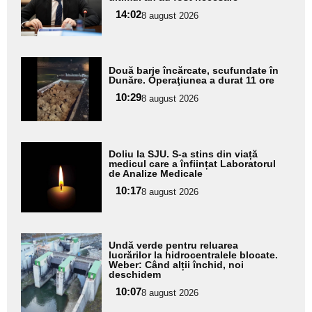
subtitlu
14:02
8 august 2026
Adaugă
Două barje încărcate, scufundate în
aici textul
Dunăre. Operaţiunea a durat 11 ore
pentru
10:29
8 august 2026
subtitlu
Adaugă
Doliu la SJU. S-a stins din viață
aici textul
medicul care a înființat Laboratorul
de Analize Medicale
pentru
10:17
8 august 2026
subtitlu
Adaugă
Undă verde pentru reluarea
aici textul
lucrărilor la hidrocentralele blocate.
Weber: Când alții închid, noi
pentru
deschidem
subtitlu
10:07
8 august 2026