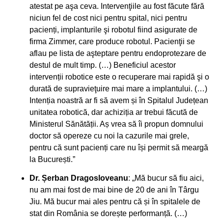
atestat pe aşa ceva. Intervenţiile au fost făcute fără
niciun fel de cost nici pentru spital, nici pentru
pacienți, implanturile şi robotul fiind asigurate de
firma Zimmer, care produce robotul. Pacienţii se
aflau pe lista de aşteptare pentru endoprotezare de
destul de mult timp. (…) Beneficiul acestor
intervenții robotice este o recuperare mai rapidă şi o
durată de supravieţuire mai mare a implantului. (…)
Intenția noastră ar fi să avem și în Spitalul Județean
unitatea robotică, dar achiziția ar trebui făcută de
Ministerul Sănătății. Aș vrea să îi propun domnului
doctor să opereze cu noi la cazurile mai grele,
pentru că sunt pacienți care nu își permit să meargă
la București.”
Dr. Șerban Dragosloveanu
: „Mă bucur să fiu aici,
nu am mai fost de mai bine de 20 de ani în Târgu
Jiu. Mă bucur mai ales pentru că și în spitalele de
stat din România se dorește performanță. (…)