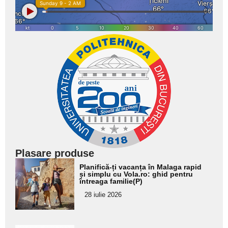
Plasare produse
Adaugă
Planifică-ți vacanța în Malaga rapid
aici textul
și simplu cu Vola.ro: ghid pentru
întreaga familie(P)
pentru
28 iulie 2026
subtitlu