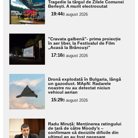
Tragedie la târgul de Zilele Comunei
aici textul
Berlești. A murit electrocutat
pentru
19:44
8 august 2026
subtitlu
Adaugă
”Cravata galbenă”- prima proiecție
aici textul
în aer liber, la Festivalul de Film
„Acasă la Brâncuși”
pentru
17:16
8 august 2026
subtitlu
Adaugă
Dronă explodată în Bulgaria, lângă
aici textul
un gazoduct. MApN: Radarele
noastre nu au detectat niciun
pentru
vehicul aerian
subtitlu
15:29
8 august 2026
Adaugă
Radu Miruță: Menținerea ratingului
aici textul
de țară de către Moody’s –
confirmare că deciziile dificile din
pentru
ultimul an au fost necesare