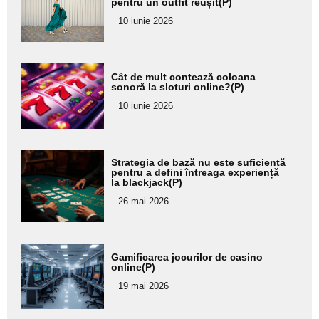
pentru un outfit reușit(P)
pentru
10 iunie 2026
subtitlu
Adaugă
Cât de mult contează coloana
aici textul
sonoră la sloturi online?(P)
pentru
10 iunie 2026
subtitlu
Adaugă
Strategia de bază nu este suficientă
aici textul
pentru a defini întreaga experiență
la blackjack(P)
pentru
26 mai 2026
subtitlu
Adaugă
Gamificarea jocurilor de casino
aici textul
online(P)
pentru
19 mai 2026
subtitlu