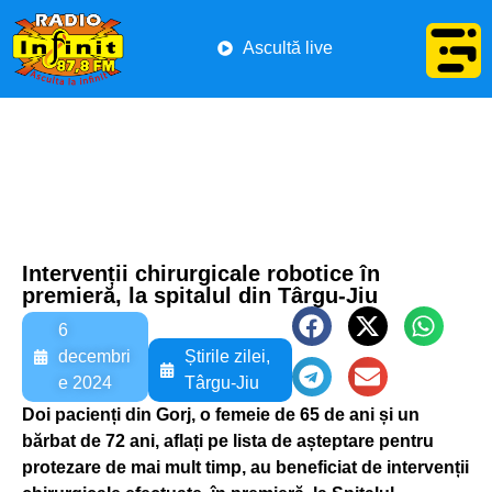
Ascultă live
Intervenții chirurgicale robotice în
premieră, la spitalul din Târgu-Jiu
6
decembri
Știrile zilei
,
e 2024
Târgu-Jiu
Doi pacienți din Gorj, o femeie de 65 de ani și un
bărbat de 72 ani, aflați pe lista de așteptare pentru
protezare de mai mult timp, au beneficiat de intervenții