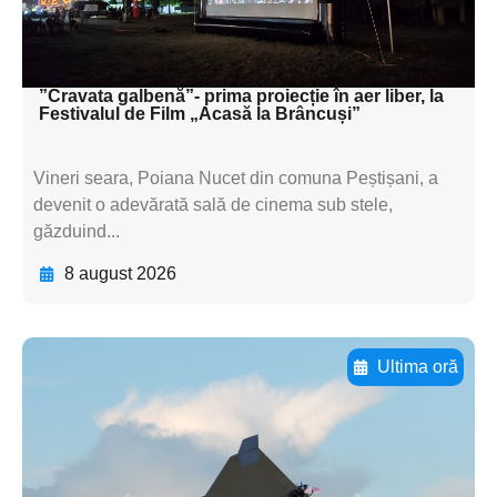
subtitluAdaugă aici
textul pentru subti
”Cravata galbenă”- prima proiecție în aer liber, la
Festivalul de Film „Acasă la Brâncuși”
Vineri seara, Poiana Nucet din comuna Peștișani, a
devenit o adevărată sală de cinema sub stele,
găzduind...
8 august 2026
Ultima oră
Adaugă aici textul pentru
subtitluAdaugă aici
textul pentru