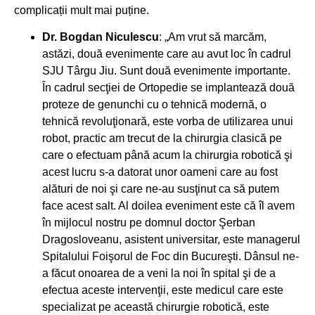
complicații mult mai puține.
Dr. Bogdan Niculescu
: „Am vrut să marcăm,
astăzi, două evenimente care au avut loc în cadrul
SJU Târgu Jiu. Sunt două evenimente importante.
În cadrul secţiei de Ortopedie se implantează două
proteze de genunchi cu o tehnică modernă, o
tehnică revoluţionară, este vorba de utilizarea unui
robot, practic am trecut de la chirurgia clasică pe
care o efectuam până acum la chirurgia robotică şi
acest lucru s-a datorat unor oameni care au fost
alături de noi şi care ne-au susţinut ca să putem
face acest salt. Al doilea eveniment este că îl avem
în mijlocul nostru pe domnul doctor Şerban
Dragosloveanu, asistent universitar, este managerul
Spitalului Foişorul de Foc din Bucureşti. Dânsul ne-
a făcut onoarea de a veni la noi în spital şi de a
efectua aceste intervenţii, este medicul care este
specializat pe această chirurgie robotică, este