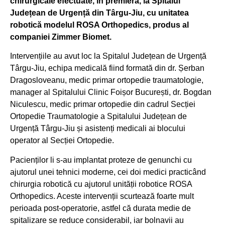
chirurgicale efectuate, în premieră, la Spitalul
Județean de Urgență din Târgu-Jiu, cu unitatea
robotică modelul ROSA Orthopedics, produs al
companiei Zimmer Biomet.
Intervențiile au avut loc la Spitalul Județean de Urgență
Târgu-Jiu, echipa medicală fiind formată din dr. Șerban
Dragosloveanu, medic primar ortopedie traumatologie,
manager al Spitalului Clinic Foișor București, dr. Bogdan
Niculescu, medic primar ortopedie din cadrul Secției
Ortopedie Traumatologie a Spitalului Județean de
Urgență Târgu-Jiu și asistenți medicali ai blocului
operator al Secției Ortopedie.
Pacienților li s-au implantat proteze de genunchi cu
ajutorul unei tehnici moderne, cei doi medici practicând
chirurgia robotică cu ajutorul unității robotice ROSA
Orthopedics. Aceste intervenții scurtează foarte mult
perioada post-operatorie, astfel că durata medie de
spitalizare se reduce considerabil, iar bolnavii au