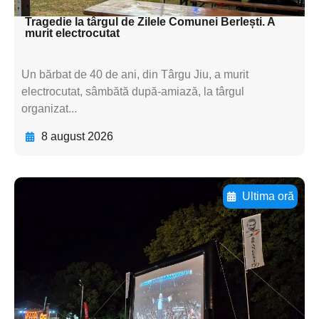
Tragedie la târgul de Zilele Comunei Berlești. A
murit electrocutat
Un bărbat de 40 de ani, din Târgu Jiu, a murit
electrocutat, sâmbătă după-amiază, la târgul
organizat...
8 august 2026
Ultima oră
Adaugă aici textul pentru
subtitluAdaugă aici
textul pentru
subtitluAdaugă aici
textul pentru