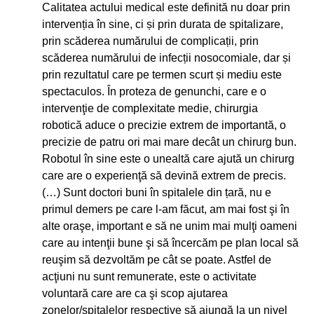
Calitatea actului medical este definită nu doar prin
intervenția în sine, ci și prin durata de spitalizare,
prin scăderea numărului de complicații, prin
scăderea numărului de infecții nosocomiale, dar și
prin rezultatul care pe termen scurt și mediu este
spectaculos. În proteza de genunchi, care e o
intervenţie de complexitate medie, chirurgia
robotică aduce o precizie extrem de importantă, o
precizie de patru ori mai mare decât un chirurg bun.
Robotul în sine este o unealtă care ajută un chirurg
care are o experienţă să devină extrem de precis.
(…) Sunt doctori buni în spitalele din țară, nu e
primul demers pe care l-am făcut, am mai fost şi în
alte oraşe, important e să ne unim mai mulţi oameni
care au intenţii bune şi să încercăm pe plan local să
reuşim să dezvoltăm pe cât se poate. Astfel de
acţiuni nu sunt remunerate, este o activitate
voluntară care are ca şi scop ajutarea
zonelor/spitalelor respective să ajungă la un nivel