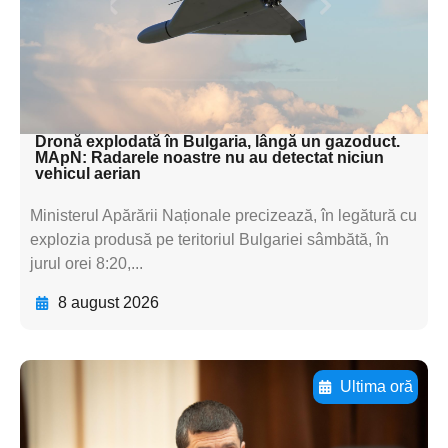
subtitluAdaugă aici
textul pentru
subtitluAdaugă aici
textul pentru subti
Dronă explodată în Bulgaria, lângă un gazoduct.
MApN: Radarele noastre nu au detectat niciun
vehicul aerian
Ministerul Apărării Naționale precizează, în legătură cu
explozia produsă pe teritoriul Bulgariei sâmbătă, în
jurul orei 8:20,...
8 august 2026
Ultima oră
Adaugă aici textul pentru