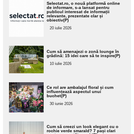
Adaugă
Selectat.ro, o nouă platformă online
aici textul
de informare, s-a lansat pentru
publicul interesat de informații
pentru
relevante, prezentate clar și
obiectiv(P)
subtitlu
20 iulie 2026
Adaugă
Cum să amenajezi o zonă lounge în
aici textul
grădină: 15 idei care să te inspire(P)
pentru
10 iulie 2026
subtitlu
Adaugă
Ce rol are ambalajul floral și cum
aici textul
influențează aspectul unui
buchet(P)
pentru
30 iunie 2026
subtitlu
Adaugă
Cum să creezi un look elegant cu o
aici textul
rochie verde smarald? 7 pași clari