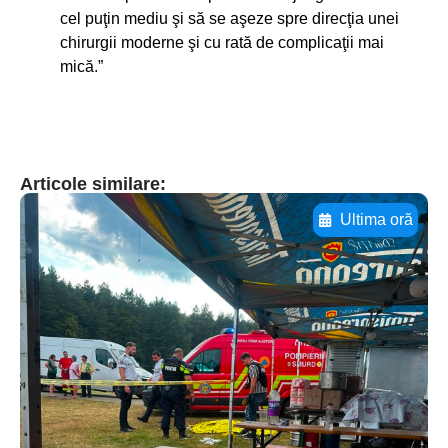
cel puţin mediu şi să se aşeze spre direcţia unei
chirurgii moderne şi cu rată de complicaţii mai
mică.”
Articole similare:
Ultima oră
Adaugă aici textul pentru
subtitluAdaugă aici
textul pentru
subtitluAdaugă aici
textul pentru
subtitluAdaugă aici
textul pentru subti