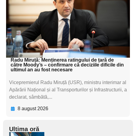
subtitluAdaugă aici
textul pentru
subtitluAdaugă aici
textul pentru
subtitluAdaugă aici
textul pentru subti
Radu Miruță: Menținerea ratingului de țară de
către Moody’s – confirmare că deciziile dificile din
ultimul an au fost necesare
Vicepremierul Radu Miruță (USR), ministru interimar al
Apărării Național și al Transporturilor și Infrastructurii, a
declarat, sâmbătă,...
8 august 2026
Ultima oră
Adaugă