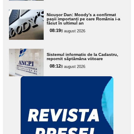
Adaugă
Nicușor Dan: Moody’s a confirmat
aici textul
pașii importanți pe care România i-a
făcut în ultimul an
pentru
08:19
8 august 2026
subtitlu
Adaugă
Sistemul informatic de la Cadastru,
aici textul
repornit săptămâna viitoare
pentru
08:12
8 august 2026
subtitlu