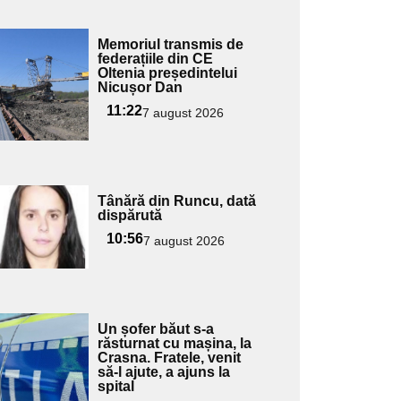
Adaugă
Memoriul transmis de
ici textul
federațiile din CE
Oltenia președintelui
pentru
Nicușor Dan
ubtitlu
11:22
7 august 2026
Adaugă
Tânără din Runcu, dată
ici textul
dispărută
pentru
10:56
7 august 2026
ubtitlu
Adaugă
Un șofer băut s-a
ici textul
răsturnat cu mașina, la
Crasna. Fratele, venit
pentru
să-l ajute, a ajuns la
ubtitlu
spital