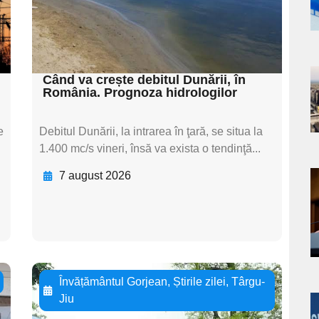
textul pentru
subtitluAdaugă aici
textul pentru subti
Când va crește debitul Dunării, în
a
România. Prognoza hidrologilor
s
e
Debitul Dunării, la intrarea în ţară, se situa la
1.400 mc/s vineri, însă va exista o tendinţă...
7 august 2026
a
s
i
Învățământul Gorjean
,
Știrile zilei
,
Târgu-
Jiu
a