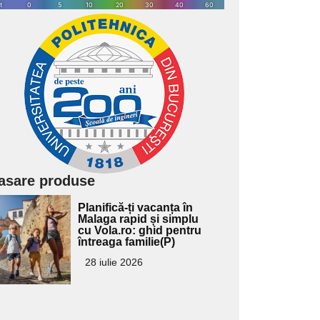
asare produse
Adaugă
Planifică-ți vacanța în
ici textul
Malaga rapid și simplu
cu Vola.ro: ghid pentru
pentru
întreaga familie(P)
ubtitlu
28 iulie 2026