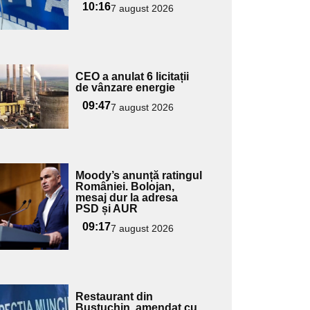
10:16
7 august 2026
Adaugă
CEO a anulat 6 licitații
ici textul
de vânzare energie
pentru
09:47
7 august 2026
ubtitlu
Adaugă
Moody’s anunță ratingul
ici textul
României. Bolojan,
mesaj dur la adresa
pentru
PSD și AUR
ubtitlu
09:17
7 august 2026
Adaugă
Restaurant din
ici textul
Bustuchin, amendat cu