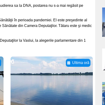
d audierea sa la DNA, postarea nu s-a mai regăsit pe
a
 Sănătăţii în perioada pandemiei. El este preşedinte al
s
e Sănătate din Camera Deputaţilor. Tătaru este şi medic
putaţilor la Vaslui, la alegerile parlamentare din 1
a
i
Ultima oră
s
Adaugă aici textul
pentru
subtitluAdaugă aici
a
textul pentru
subtitluAdaugă aici
s