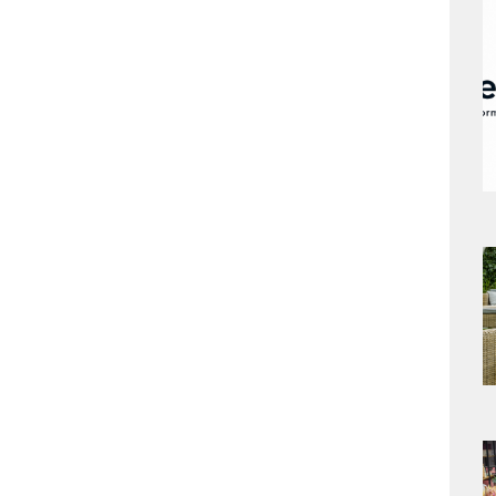
a
s
a
s
a