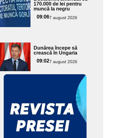
170.000 de lei pentru
pentru
muncă la negru
ubtitlu
09:06
7 august 2026
Adaugă
Dunărea începe să
ici textul
crească în Ungaria
pentru
09:02
7 august 2026
ubtitlu