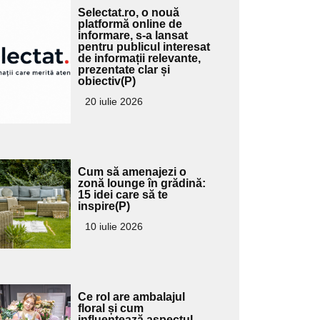
Adaugă
Selectat.ro, o nouă
ici textul
platformă online de
informare, s-a lansat
pentru
pentru publicul interesat
ubtitlu
de informații relevante,
prezentate clar și
obiectiv(P)
20 iulie 2026
Adaugă
Cum să amenajezi o
ici textul
zonă lounge în grădină:
15 idei care să te
pentru
inspire(P)
ubtitlu
10 iulie 2026
Adaugă
Ce rol are ambalajul
ici textul
floral și cum
influențează aspectul