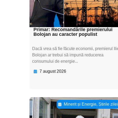
textul pentru
subtitluAdaugă aici
textul pentru subti
Primar: Recomandările premierului
Bolojan au caracter populist
Dacă vrea să fie făcute economii, premierul Ili
Bolojan ar trebui să impună reducerea
consumului de energie...
7 august 2026
Minerit și Energie
,
Știrile zile
Adaugă aici textul