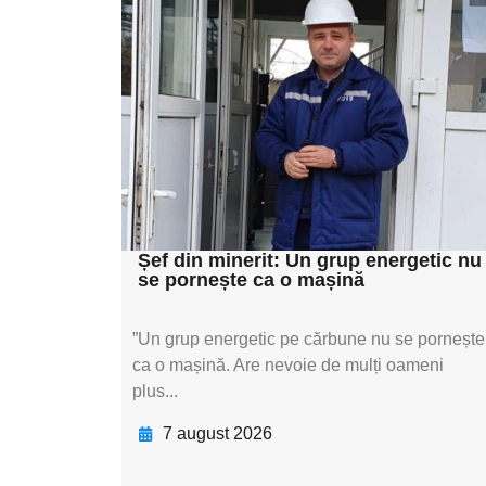
pentru
subtitluAdaugă aici
textul pentru
subtitluAdaugă aici
textul pentru
subtitluAdaugă aici
textul pentru subti
Șef din minerit: Un grup energetic nu
se pornește ca o mașină
”Un grup energetic pe cărbune nu se pornește
ca o mașină. Are nevoie de mulți oameni
plus...
7 august 2026