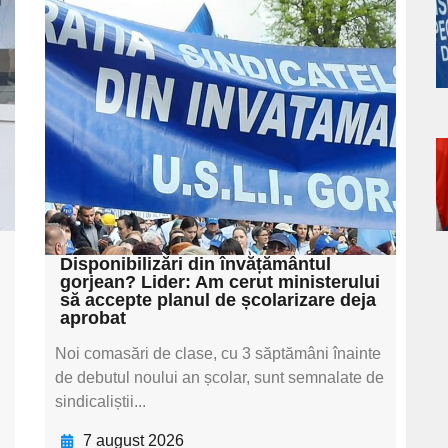
Adaugă aici textul
pentru
s
subtitluAdaugă aici
textul pentru
subtitluAdaugă aici
textul pentru
a
subtitluAdaugă aici
s
textul pentru subti
Disponibilizări din învățământul
gorjean? Lider: Am cerut ministerului
să accepte planul de școlarizare deja
aprobat
Noi comasări de clase, cu 3 săptămâni înainte
de debutul noului an școlar, sunt semnalate de
sindicaliștii...
7 august 2026