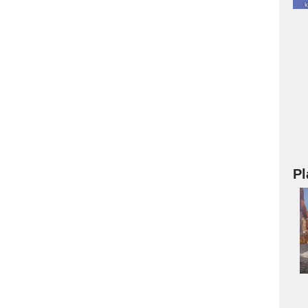
Pl
a
s