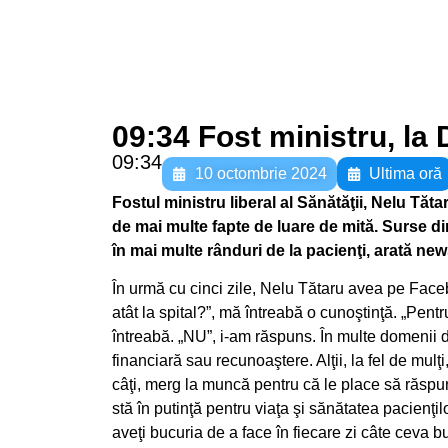
09:34 Fost ministru, la
09:34
10 octombrie 2024
Ultima oră
Fostul ministru liberal al Sănătăţii, Nelu Tătar
de mai multe fapte de luare de mită. Surse din
în mai multe rânduri de la pacienţi, arată new
În urmă cu cinci zile, Nelu Tătaru avea pe Face
atât la spital?”, mă întreabă o cunoştinţă. „Pent
întreabă. „NU”, i-am răspuns. În multe domenii 
financiară sau recunoaştere. Alţii, la fel de mulţ
câţi, merg la muncă pentru că le place să răspun
stă în putinţă pentru viaţa şi sănătatea pacienţ
aveţi bucuria de a face în fiecare zi câte ceva 