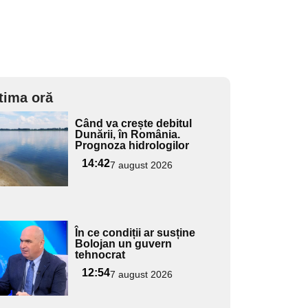
tima oră
Adaugă
Când va crește debitul
ici textul
Dunării, în România.
Prognoza hidrologilor
pentru
ubtitlu
14:42
7 august 2026
Adaugă
În ce condiții ar susține
ici textul
Bolojan un guvern
tehnocrat
pentru
ubtitlu
12:54
7 august 2026