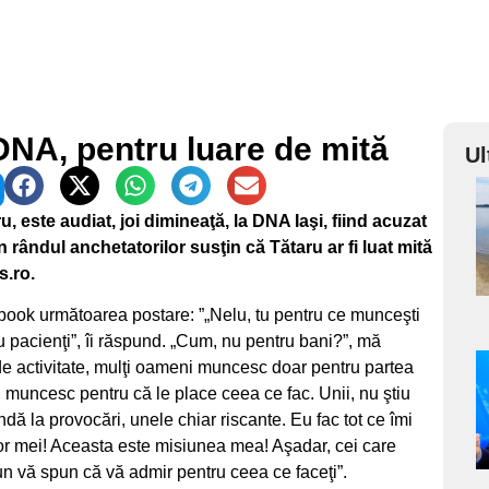
 DNA, pentru luare de mită
Ul
a
u, este audiat, joi dimineaţă, la DNA Iaşi, fiind acuzat
 rândul anchetatorilor susţin că Tătaru ar fi luat mită
s
s.ro.
book următoarea postare: ”„Nelu, tu pentru ce munceşti
ru pacienţi”, îi răspund. „Cum, nu pentru bani?”, mă
de activitate, mulţi oameni muncesc doar pentru partea
a
i, muncesc pentru că le place ceea ce fac. Unii, nu ştiu
dă la provocări, unele chiar riscante. Eu fac tot ce îmi
s
ilor mei! Aceasta este misiunea mea! Aşadar, cei care
bun vă spun că vă admir pentru ceea ce faceţi”.