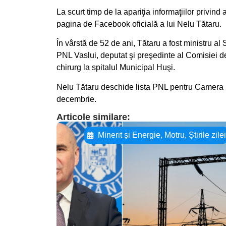
La scurt timp de la apariţia informaţiilor privin
pagina de Facebook oficială a lui Nelu Tătaru.
În vârstă de 52 de ani, Tătaru a fost ministru al
PNL Vaslui, deputat şi preşedinte al Comisiei d
chirurg la spitalul Municipal Huşi.
Nelu Tătaru deschide lista PNL pentru Camera De
decembrie.
Articole similare:
Minerit și Energie
,
Motru
,
Știrile zile
Adaugă aici textul
pentru
subtitluAdaugă aici
textul pentru
subtitluAdaugă aici