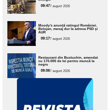
pentru
09:47
7 august 2026
subtitlu
Adaugă
Moody’s anunță ratingul României.
aici textul
Bolojan, mesaj dur la adresa PSD și
AUR
pentru
09:17
7 august 2026
subtitlu
Adaugă
Restaurant din Bustuchin, amendat
aici textul
cu 170.000 de lei pentru muncă la
negru
pentru
09:06
7 august 2026
subtitlu