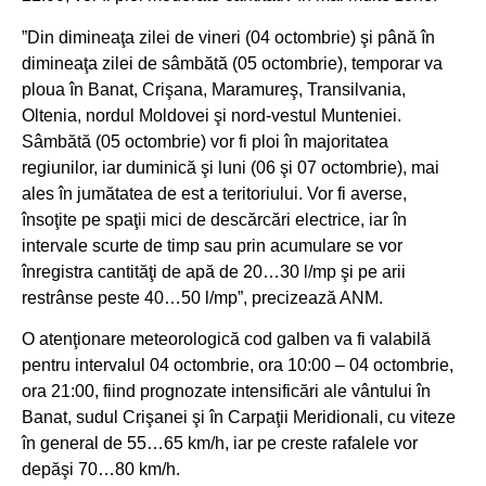
”Din dimineaţa zilei de vineri (04 octombrie) şi până în
dimineaţa zilei de sâmbătă (05 octombrie), temporar va
ploua în Banat, Crişana, Maramureş, Transilvania,
Oltenia, nordul Moldovei şi nord-vestul Munteniei.
Sâmbătă (05 octombrie) vor fi ploi în majoritatea
regiunilor, iar duminică şi luni (06 şi 07 octombrie), mai
ales în jumătatea de est a teritoriului. Vor fi averse,
însoţite pe spaţii mici de descărcări electrice, iar în
intervale scurte de timp sau prin acumulare se vor
înregistra cantităţi de apă de 20…30 l/mp şi pe arii
restrânse peste 40…50 l/mp”, precizează ANM.
O atenţionare meteorologică cod galben va fi valabilă
pentru intervalul 04 octombrie, ora 10:00 – 04 octombrie,
ora 21:00, fiind prognozate intensificări ale vântului în
Banat, sudul Crişanei şi în Carpaţii Meridionali, cu viteze
în general de 55…65 km/h, iar pe creste rafalele vor
depăşi 70…80 km/h.