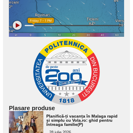
Plasare produse
Adaugă
Planifică-ți vacanța în Malaga rapid
aici textul
și simplu cu Vola.ro: ghid pentru
întreaga familie(P)
pentru
28 iulie 2026