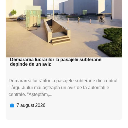
subtitluAdaugă aici
textul pentru
subtitluAdaugă aici
textul pentru
subtitluAdaugă aici
textul pentru subti
Demararea lucrărilor la pasajele subterane
depinde de un aviz
Demararea lucrărilor la pasajele subterane din centrul
Târgu-Jiului mai așteaptă un aviz de la autoritățile
centrale. ”Așteptăm,...
7 august 2026