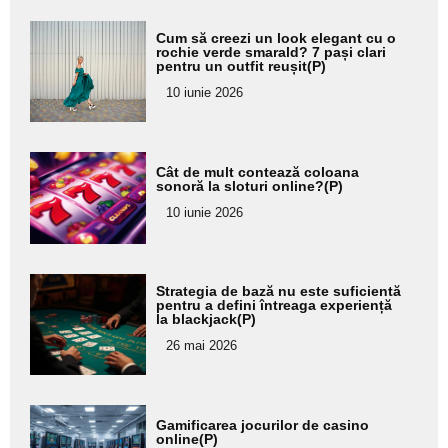
Adaugă
Cum să creezi un look elegant cu o
aici textul
rochie verde smarald? 7 pași clari
pentru un outfit reușit(P)
pentru
10 iunie 2026
subtitlu
Adaugă
Cât de mult contează coloana
aici textul
sonoră la sloturi online?(P)
pentru
10 iunie 2026
subtitlu
Adaugă
Strategia de bază nu este suficientă
aici textul
pentru a defini întreaga experiență
la blackjack(P)
pentru
26 mai 2026
subtitlu
Adaugă
Gamificarea jocurilor de casino
aici textul
online(P)