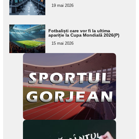
pentru
19 mai 2026
subtitlu
Adaugă
Fotbaliști care vor fi la ultima
aici textul
apariție la Cupa Mondială 2026(P)
pentru
15 mai 2026
subtitlu