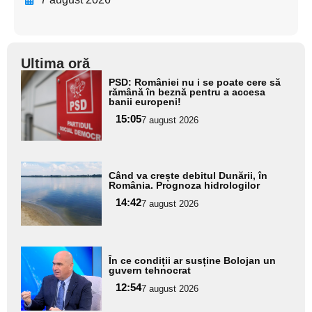
Ultima oră
Adaugă
PSD: României nu i se poate cere să
aici textul
rămână în beznă pentru a accesa
banii europeni!
pentru
15:05
7 august 2026
subtitlu
Adaugă
Când va crește debitul Dunării, în
aici textul
România. Prognoza hidrologilor
pentru
14:42
7 august 2026
subtitlu
Adaugă
În ce condiții ar susține Bolojan un
aici textul
guvern tehnocrat
pentru
12:54
7 august 2026
subtitlu