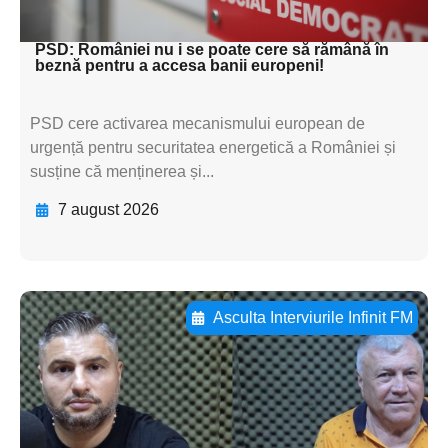
textul pentru subti
PSD: României nu i se poate cere să rămână în
beznă pentru a accesa banii europeni!
PSD cere activarea mecanismului european de
urgență pentru securitatea energetică a României și
susține că menținerea și...
7 august 2026
Asculta Interviurile Infinit FM
Adaugă aici textul pentru
subtitluAdaugă aici
textul pentru
subtitluAdaugă aici