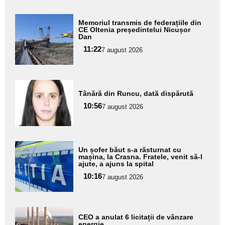
Adaugă
Memoriul transmis de federațiile din
aici textul
CE Oltenia președintelui Nicușor
Dan
pentru
11:22
7 august 2026
subtitlu
Adaugă
Tânără din Runcu, dată dispărută
aici textul
10:56
pentru
7 august 2026
subtitlu
Adaugă
Un șofer băut s-a răsturnat cu
aici textul
mașina, la Crasna. Fratele, venit să-l
ajute, a ajuns la spital
pentru
10:16
7 august 2026
subtitlu
Adaugă
CEO a anulat 6 licitații de vânzare
aici textul
energie