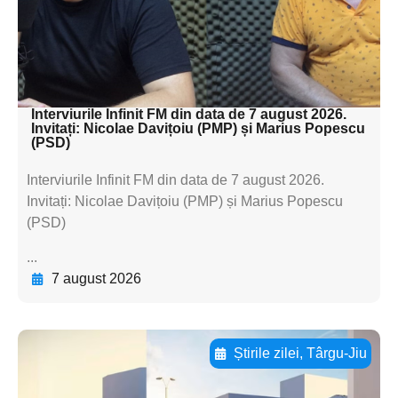
textul pentru
subtitluAdaugă aici
textul pentru subti
Interviurile Infinit FM din data de 7 august 2026.
Invitați: Nicolae Davițoiu (PMP) și Marius Popescu
(PSD)
Interviurile Infinit FM din data de 7 august 2026.
Invitați: Nicolae Davițoiu (PMP) și Marius Popescu
(PSD)
...
7 august 2026
Știrile zilei
,
Târgu-Jiu
Adaugă aici textul pentru