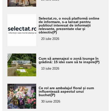
subtitlu
Adaugă
Selectat.ro, o nouă platformă online
aici textul
de informare, s-a lansat pentru
publicul interesat de informații
pentru
relevante, prezentate clar și
obiectiv(P)
subtitlu
20 iulie 2026
Adaugă
Cum să amenajezi o zonă lounge în
aici textul
grădină: 15 idei care să te inspire(P)
pentru
10 iulie 2026
subtitlu
Adaugă
Ce rol are ambalajul floral și cum
aici textul
influențează aspectul unui
buchet(P)
pentru
30 iunie 2026
subtitlu