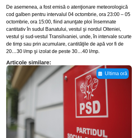
De asemenea, a fost emisă o atenţionare meteorologică
cod galben pentru intervalul 04 octombrie, ora 23:00 – 05
octombrie, ora 15:00, fiind anunţate ploi însemnate
cantitativ în sudul Banatului, vestul şi nordul Olteniei,
vestul şi sud-vestul Transilvaniei, unde, în intervale scurte
de timp sau prin acumulare, cantităţile de apă vor fi de
20…30 l/mp şi izolat de peste 30…40 l/mp.
Articole similare:
Ultima oră
Adaugă aici textul pentru
subtitluAdaugă aici
textul pentru
subtitluAdaugă aici
textul pentru
subtitluAdaugă aici