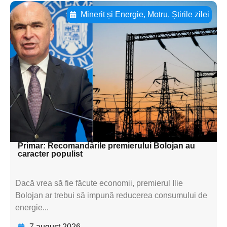
Minerit și Energie
,
Motru
,
Știrile zilei
Adaugă aici textul pentru
subtitluAdaugă aici
textul pentru
subtitluAdaugă aici
textul pentru
subtitluAdaugă aici
textul pentru subti
Primar: Recomandările premierului Bolojan au
caracter populist
Dacă vrea să fie făcute economii, premierul Ilie
Bolojan ar trebui să impună reducerea consumului de
energie...
7 august 2026