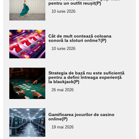
pentru un outfit reușit(P)
pentru
10 iunie 2026
subtitlu
Adaugă
Cât de mult contează coloana
aici textul
sonoră la sloturi online?(P)
pentru
10 iunie 2026
subtitlu
Adaugă
Strategia de bază nu este suficientă
aici textul
pentru a defini întreaga experiență
la blackjack(P)
pentru
26 mai 2026
subtitlu
Adaugă
Gamificarea jocurilor de casino
aici textul
online(P)
pentru
19 mai 2026
subtitlu