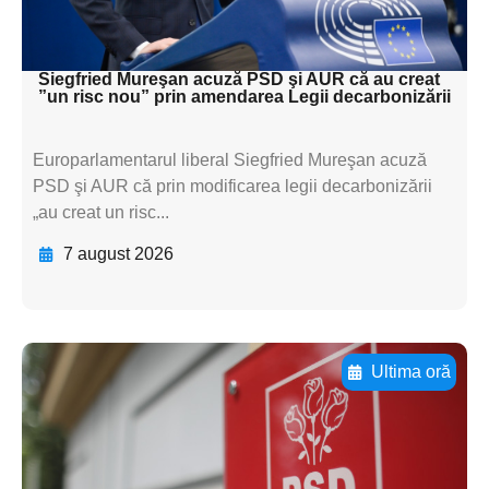
subtitluAdaugă aici
textul pentru subti
Siegfried Mureşan acuză PSD şi AUR că au creat
”un risc nou” prin amendarea Legii decarbonizării
Europarlamentarul liberal Siegfried Mureşan acuză
PSD şi AUR că prin modificarea legii decarbonizării
„au creat un risc...
7 august 2026
Ultima oră
Adaugă aici textul pentru
subtitluAdaugă aici
textul pentru