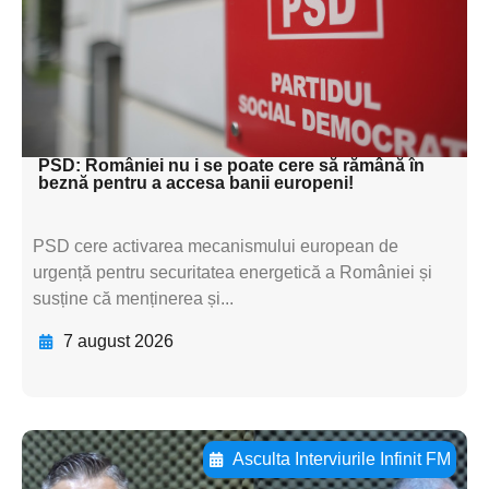
subtitluAdaugă aici
textul pentru
subtitluAdaugă aici
textul pentru subti
PSD: României nu i se poate cere să rămână în
beznă pentru a accesa banii europeni!
PSD cere activarea mecanismului european de
urgență pentru securitatea energetică a României și
susține că menținerea și...
7 august 2026
Asculta Interviurile Infinit FM