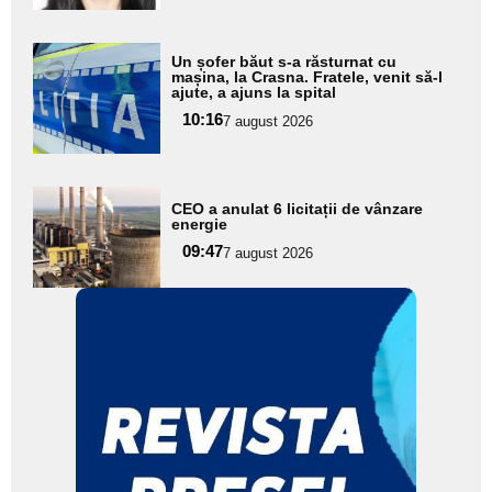
Adaugă
Un șofer băut s-a răsturnat cu
aici textul
mașina, la Crasna. Fratele, venit să-l
ajute, a ajuns la spital
pentru
10:16
7 august 2026
subtitlu
Adaugă
CEO a anulat 6 licitații de vânzare
aici textul
energie
pentru
09:47
7 august 2026
subtitlu