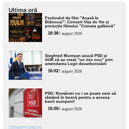
Ultima oră
Adaugă
Festivalul de film ”Acasă la
aici textul
Brâncuși”: Concert Vița de Vie și
proiecția filmului ”Cravata galbenă”
pentru
16:36
7 august 2026
subtitlu
Adaugă
Siegfried Mureşan acuză PSD şi
aici textul
AUR că au creat ”un risc nou” prin
amendarea Legii decarbonizării
pentru
16:02
7 august 2026
subtitlu
Adaugă
PSD: României nu i se poate cere să
aici textul
rămână în beznă pentru a accesa
banii europeni!
pentru
15:05
7 august 2026
subtitlu