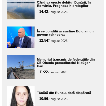
Adaugă
Când va crește debitul Dunării, în
aici textul
România. Prognoza hidrologilor
pentru
14:42
7 august 2026
subtitlu
Adaugă
În ce condiții ar susține Bolojan un
aici textul
guvern tehnocrat
pentru
12:54
7 august 2026
subtitlu
Adaugă
Memoriul transmis de federațiile din
aici textul
CE Oltenia președintelui Nicușor
Dan
pentru
11:22
7 august 2026
subtitlu
Adaugă
Tânără din Runcu, dată dispărută
aici textul
10:56
pentru
7 august 2026
subtitlu