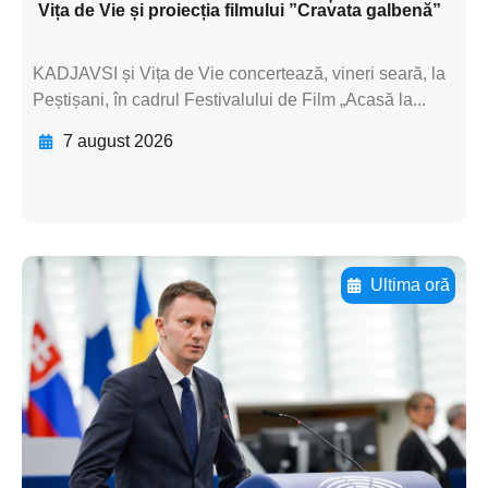
Vița de Vie și proiecția filmului ”Cravata galbenă”
KADJAVSI și Vița de Vie concertează, vineri seară, la
Peștișani, în cadrul Festivalului de Film „Acasă la...
7 august 2026
Ultima oră
Adaugă aici textul pentru
subtitluAdaugă aici
textul pentru
subtitluAdaugă aici
textul pentru