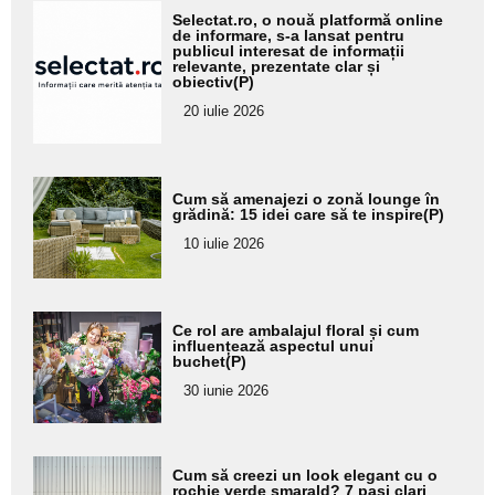
Adaugă
Selectat.ro, o nouă platformă online
aici textul
de informare, s-a lansat pentru
publicul interesat de informații
pentru
relevante, prezentate clar și
obiectiv(P)
subtitlu
20 iulie 2026
Adaugă
Cum să amenajezi o zonă lounge în
aici textul
grădină: 15 idei care să te inspire(P)
pentru
10 iulie 2026
subtitlu
Adaugă
Ce rol are ambalajul floral și cum
aici textul
influențează aspectul unui
buchet(P)
pentru
30 iunie 2026
subtitlu
Adaugă
Cum să creezi un look elegant cu o
aici textul
rochie verde smarald? 7 pași clari