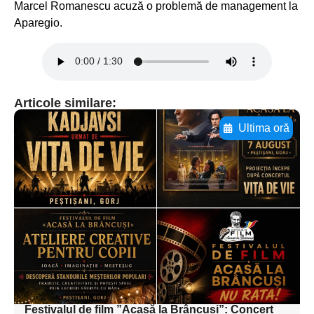
Marcel Romanescu acuză o problemă de management la
Aparegio.
Articole similare:
Ultima oră
Adaugă aici textul pentru
subtitluAdaugă aici
textul pentru
subtitluAdaugă aici
textul pentru
subtitluAdaugă aici
textul pentru subti
Festivalul de film ”Acasă la Brâncuși”: Concert