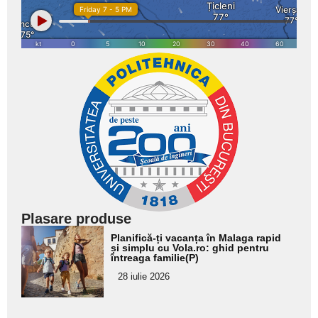
Plasare produse
Adaugă
Planifică-ți vacanța în Malaga rapid
aici textul
și simplu cu Vola.ro: ghid pentru
întreaga familie(P)
pentru
28 iulie 2026
subtitlu