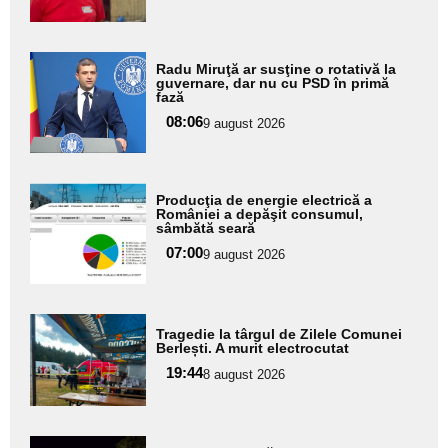
subtitlu
Adaugă
Radu Miruţă ar susţine o rotativă la
aici textul
guvernare, dar nu cu PSD în primă
fază
pentru
08:06
9 august 2026
subtitlu
Adaugă
Producţia de energie electrică a
aici textul
României a depăşit consumul,
sâmbătă seară
pentru
07:00
9 august 2026
subtitlu
Adaugă
Tragedie la târgul de Zilele Comunei
aici textul
Berlești. A murit electrocutat
pentru
19:44
8 august 2026
subtitlu
Adaugă