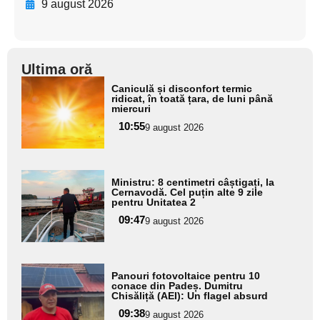
9 august 2026
Ultima oră
Adaugă
Caniculă și disconfort termic
aici textul
ridicat, în toată țara, de luni până
miercuri
pentru
10:55
9 august 2026
subtitlu
Adaugă
Ministru: 8 centimetri câștigați, la
aici textul
Cernavodă. Cel puțin alte 9 zile
pentru Unitatea 2
pentru
09:47
9 august 2026
subtitlu
Adaugă
Panouri fotovoltaice pentru 10
aici textul
conace din Padeș. Dumitru
Chisăliță (AEI): Un flagel absurd
pentru
09:38
9 august 2026