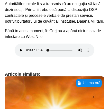
Autorităților locale li s-a transmis că au obligația să facă
dezinsecții. Primarii trebuie să pună la dispoziția DSP
contractele și procesele verbale de prestări servicii,
potrivit purtătorului de cuvânt al instituției, Daiana Militaru.
Până în acest moment, în Gorj nu a apărut niciun caz de
infectare cu West Nile.
Articole similare:
Ultima oră
Adaugă aici textul pentru
subtitluAdaugă aici
textul pentru