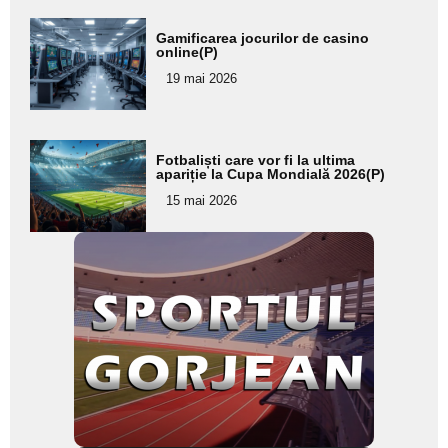
Adaugă
Gamificarea jocurilor de casino
aici textul
online(P)
pentru
19 mai 2026
subtitlu
Adaugă
Fotbaliști care vor fi la ultima
aici textul
apariție la Cupa Mondială 2026(P)
pentru
15 mai 2026
subtitlu