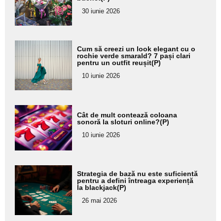
pentru
30 iunie 2026
subtitlu
Adaugă
Cum să creezi un look elegant cu o
aici textul
rochie verde smarald? 7 pași clari
pentru un outfit reușit(P)
pentru
10 iunie 2026
subtitlu
Adaugă
Cât de mult contează coloana
aici textul
sonoră la sloturi online?(P)
pentru
10 iunie 2026
subtitlu
Adaugă
Strategia de bază nu este suficientă
aici textul
pentru a defini întreaga experiență
la blackjack(P)
pentru
26 mai 2026
subtitlu