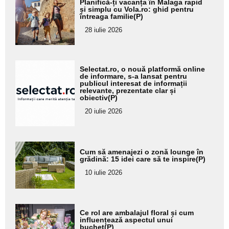
Planifică-ți vacanța în Malaga rapid
aici textul
și simplu cu Vola.ro: ghid pentru
întreaga familie(P)
pentru
28 iulie 2026
subtitlu
Adaugă
Selectat.ro, o nouă platformă online
aici textul
de informare, s-a lansat pentru
publicul interesat de informații
pentru
relevante, prezentate clar și
obiectiv(P)
subtitlu
20 iulie 2026
Adaugă
Cum să amenajezi o zonă lounge în
aici textul
grădină: 15 idei care să te inspire(P)
pentru
10 iulie 2026
subtitlu
Adaugă
Ce rol are ambalajul floral și cum
aici textul
influențează aspectul unui
buchet(P)