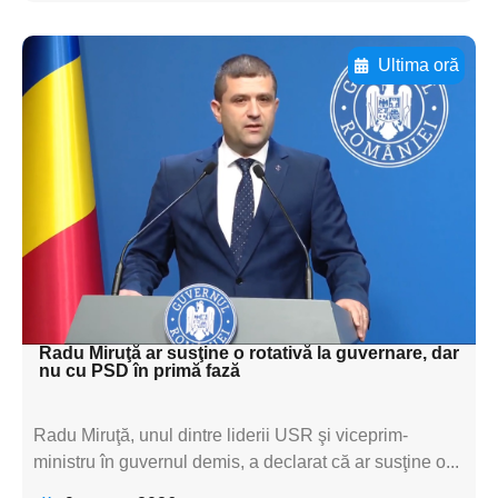
Ultima oră
Adaugă aici textul pentru
subtitluAdaugă aici
textul pentru
subtitluAdaugă aici
textul pentru
subtitluAdaugă aici
textul pentru subti
Radu Miruţă ar susţine o rotativă la guvernare, dar
nu cu PSD în primă fază
Radu Miruţă, unul dintre liderii USR şi viceprim-
ministru în guvernul demis, a declarat că ar susţine o...