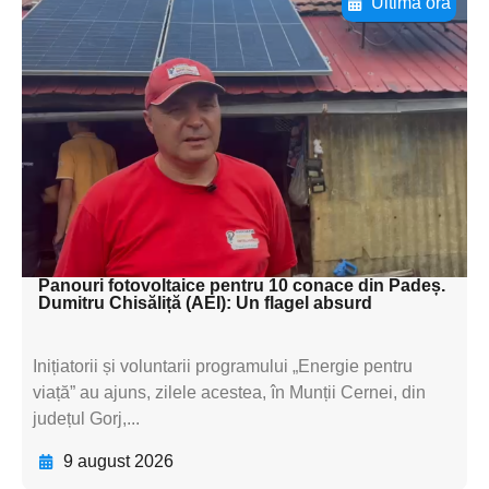
Ultima oră
Adaugă aici textul pentru
subtitluAdaugă aici
textul pentru
subtitluAdaugă aici
textul pentru
subtitluAdaugă aici
textul pentru subti
Panouri fotovoltaice pentru 10 conace din Padeș.
Dumitru Chisăliță (AEI): Un flagel absurd
Inițiatorii și voluntarii programului „Energie pentru
viață” au ajuns, zilele acestea, în Munții Cernei, din
județul Gorj,...
9 august 2026