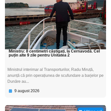
subtitluAdaugă aici
textul pentru
subtitluAdaugă aici
textul pentru
subtitluAdaugă aici
textul pentru subti
Ministru: 8 centimetri câștigați, la Cernavodă. Cel
puțin alte 9 zile pentru Unitatea 2
Ministrul interimar al Transporturilor, Radu Miruță,
anunță că prin operațiunea de scufundare a barjelor pe
Dunăre au...
9 august 2026