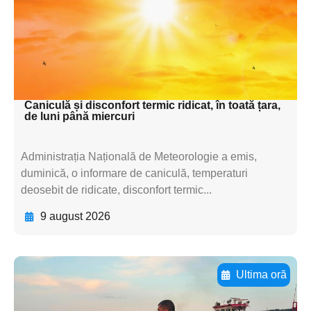
subtitluAdaugă aici
textul pentru
subtitluAdaugă aici
textul pentru subti
Caniculă și disconfort termic ridicat, în toată țara,
de luni până miercuri
Administrația Națională de Meteorologie a emis,
duminică, o informare de caniculă, temperaturi
deosebit de ridicate, disconfort termic...
9 august 2026
Ultima oră
Adaugă aici textul pentru