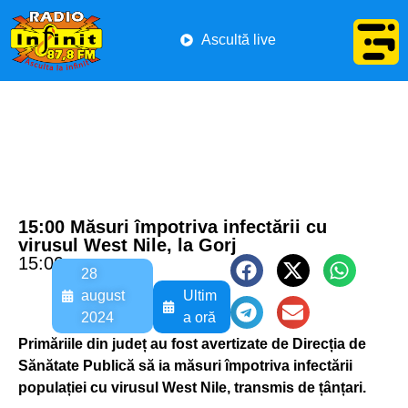
Ascultă live
15:00 Măsuri împotriva infectării cu
virusul West Nile, la Gorj
15:00
28
august
Ultim
2024
a oră
Primăriile din județ au fost avertizate de Direcția de
Sănătate Publică să ia măsuri împotriva infectării
populației cu virusul West Nile, transmis de țânțari.