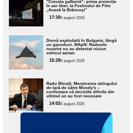
”Cravata galbenă”- prima proiecție
aici textul
în aer liber, la Festivalul de Film
„Acasă la Brâncuși”
pentru
17:16
8 august 2026
subtitlu
Adaugă
Dronă explodată în Bulgaria, lângă
aici textul
un gazoduct. MApN: Radarele
noastre nu au detectat niciun
pentru
vehicul aerian
subtitlu
15:29
8 august 2026
Adaugă
Radu Miruță: Menținerea ratingului
aici textul
de țară de către Moody’s –
confirmare că deciziile dificile din
pentru
ultimul an au fost necesare
subtitlu
14:02
8 august 2026