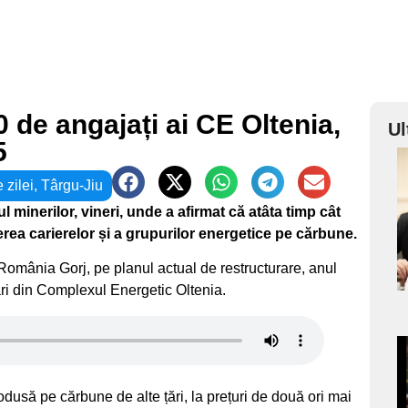
 de angajați ai CE Oltenia,
Ul
5
a
e zilei
,
Târgu-Jiu
l minerilor, vineri, unde a afirmat că atâta timp cât
s
erea carierelor și a grupurilor energetice pe cărbune.
 România Gorj, pe planul actual de restructurare, anul
izări din Complexul Energetic Oltenia.
a
dusă pe cărbune de alte țări, la prețuri de două ori mai