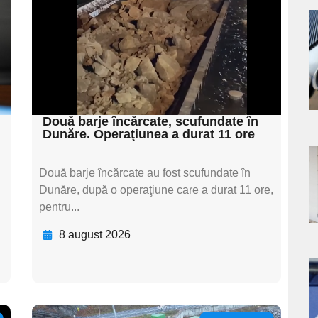
textul pentru
subtitluAdaugă aici
a
textul pentru
s
subtitluAdaugă aici
textul pentru subti
Două barje încărcate, scufundate în
Dunăre. Operaţiunea a durat 11 ore
a
Două barje încărcate au fost scufundate în
Dunăre, după o operaţiune care a durat 11 ore,
s
pentru...
8 august 2026
a
s