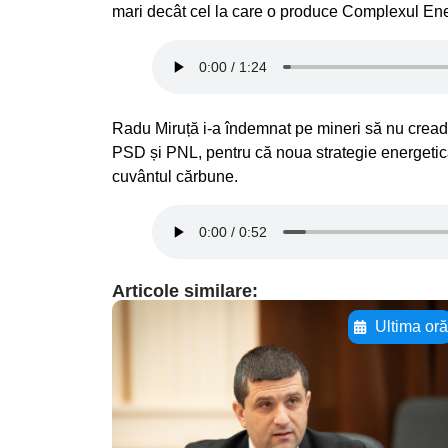
mari decât cel la care o produce Complexul En
Radu Miruță i-a îndemnat pe mineri să nu creadă
PSD și PNL, pentru că noua strategie energetică
cuvântul cărbune.
Articole similare:
Ultima or
Adaugă aici textul
pentru
subtitluAdaugă aici