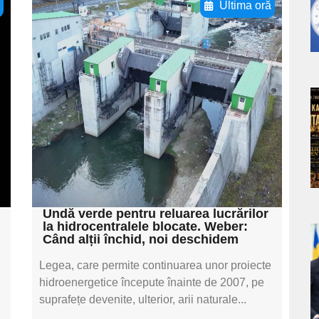
ă
Ultima oră
Adaugă aici textul
pentru
subtitluAdaugă aici
textul pentru
a
subtitluAdaugă aici
textul pentru
s
subtitluAdaugă aici
textul pentru subti
Undă verde pentru reluarea lucrărilor
la hidrocentralele blocate. Weber:
Când alții închid, noi deschidem
a
Legea, care permite continuarea unor proiecte
s
hidroenergetice începute înainte de 2007, pe
suprafețe devenite, ulterior, arii naturale...