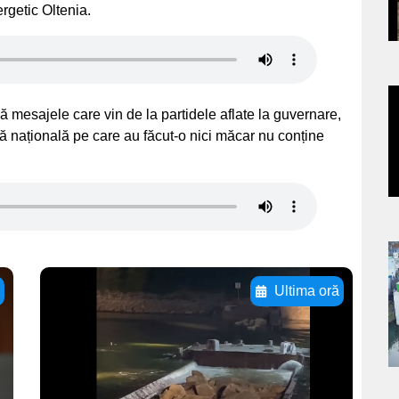
s
ergetic Oltenia.
a
 mesajele care vin de la partidele aflate la guvernare,
 națională pe care au făcut-o nici măcar nu conține
s
a
ă
Ultima oră
s
Adaugă aici textul
pentru
subtitluAdaugă aici