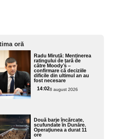
tima oră
Adaugă
Radu Miruță: Menținerea
ici textul
ratingului de țară de
către Moody’s –
pentru
confirmare că deciziile
ubtitlu
dificile din ultimul an au
fost necesare
14:02
8 august 2026
Adaugă
Două barje încărcate,
ici textul
scufundate în Dunăre.
Operaţiunea a durat 11
pentru
ore