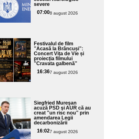
severe
07:00
8 august 2026
Adaugă
Festivalul de film
ici textul
”Acasă la Brâncuși”:
Concert Vița de Vie și
pentru
proiecția filmului
ubtitlu
”Cravata galbenă”
16:36
7 august 2026
Adaugă
Siegfried Mureşan
ici textul
acuză PSD şi AUR că au
creat ”un risc nou” prin
pentru
amendarea Legii
ubtitlu
decarbonizării
16:02
7 august 2026