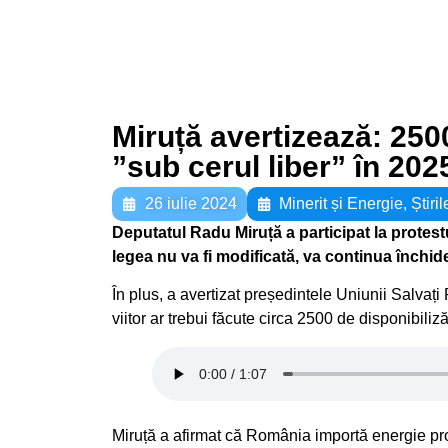
Miruță avertizează: 2500
”sub cerul liber” în 202
26 iulie 2024
Minerit și Energie
,
Știril
Deputatul Radu Miruță a participat la protestu
legea nu va fi modificată, va continua închid
În plus, a avertizat președintele Uniunii Salvați
viitor ar trebui făcute circa 2500 de disponibil
Miruță a afirmat că România importă energie pro