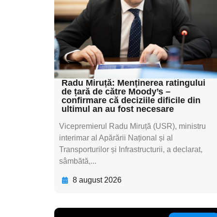
textul pentru
subtitluAdaugă aici
textul pentru
subtitluAdaugă aici
textul pentru subti
Radu Miruță: Menținerea ratingului
de țară de către Moody’s –
confirmare că deciziile dificile din
ultimul an au fost necesare
Vicepremierul Radu Miruță (USR), ministru
interimar al Apărării Național și al
Transporturilor și Infrastructurii, a declarat,
sâmbătă,...
8 august 2026