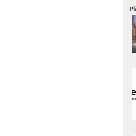
Pl
a
s
a
s