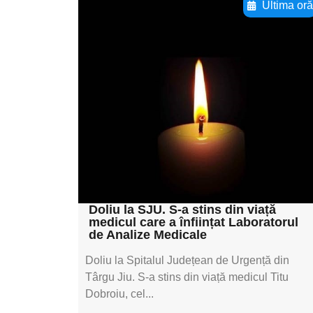
Ultima or
Adaugă aici textul
pentru
subtitluAdaugă aici
textul pentru
subtitluAdaugă aici
textul pentru
subtitluAdaugă aici
textul pentru subti
Doliu la SJU. S-a stins din viață
medicul care a înființat Laboratorul
de Analize Medicale
Doliu la Spitalul Județean de Urgență din
Târgu Jiu. S-a stins din viață medicul Titu
Dobroiu, cel...