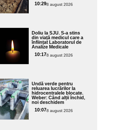
ubtitlu
10:29
8 august 2026
Adaugă
Doliu la SJU. S-a stins
ici textul
din viață medicul care a
înființat Laboratorul de
pentru
Analize Medicale
ubtitlu
10:17
8 august 2026
Adaugă
Undă verde pentru
ici textul
reluarea lucrărilor la
hidrocentralele blocate.
pentru
Weber: Când alții închid,
ubtitlu
noi deschidem
10:07
8 august 2026