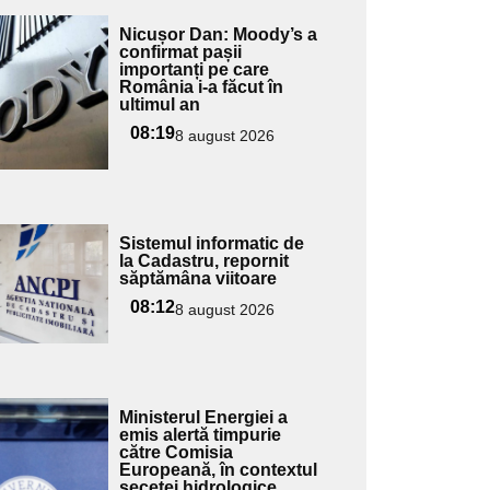
Adaugă
Nicușor Dan: Moody’s a
ici textul
confirmat pașii
importanți pe care
pentru
România i-a făcut în
ubtitlu
ultimul an
08:19
8 august 2026
Adaugă
Sistemul informatic de
ici textul
la Cadastru, repornit
săptămâna viitoare
pentru
ubtitlu
08:12
8 august 2026
Adaugă
Ministerul Energiei a
ici textul
emis alertă timpurie
către Comisia
pentru
Europeană, în contextul
ubtitlu
secetei hidrologice