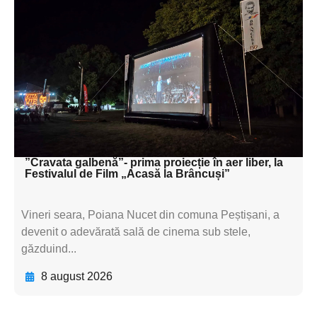
Adaugă aici textul pentru
subtitluAdaugă aici
textul pentru
subtitluAdaugă aici
textul pentru
subtitluAdaugă aici
textul pentru subti
”Cravata galbenă”- prima proiecție în aer liber, la
Festivalul de Film „Acasă la Brâncuși”
Vineri seara, Poiana Nucet din comuna Peștișani, a
devenit o adevărată sală de cinema sub stele,
găzduind...
8 august 2026