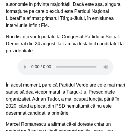
autonomie în privința majorității. Dacă este așa, singura
formațiune pe care o exclud este Partidul Național
Liberal” a afirmat primarul Târgu-Jiului, în emisiunea
Interviurile Infinit FM.
Noi discuții vor fi purtate la Congresul Partidului Social-
Democrat din 24 august, la care va fi stabilit candidatul la
prezidențiale.
În acest moment, pare că Partidul Verde are cele mai mari
șanse să dea viceprimarul la Târgu-Jiu. Președintele
organizației, Adrian Tudor, a mai ocupat funcția până în
2020, când a plecat din PSD nemulțumit că nu este
desemnat candidat la primărie.
Marcel Romanescu a afirmat că-și dorește chiar un