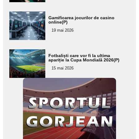
Adaugă
Gamificarea jocurilor de casino
aici textul
online(P)
pentru
19 mai 2026
subtitlu
Adaugă
Fotbaliști care vor fi la ultima
aici textul
apariție la Cupa Mondială 2026(P)
pentru
15 mai 2026
subtitlu