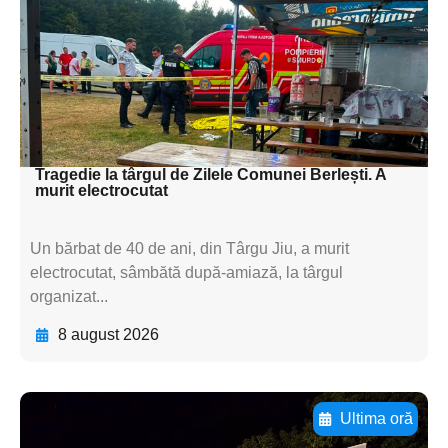
textul pentru
subtitluAdaugă aici
textul pentru
subtitluAdaugă aici
textul pentru subti
Tragedie la târgul de Zilele Comunei Berlești. A
murit electrocutat
Un bărbat de 40 de ani, din Târgu Jiu, a murit
electrocutat, sâmbătă după-amiază, la târgul
organizat...
8 august 2026
Ultima oră