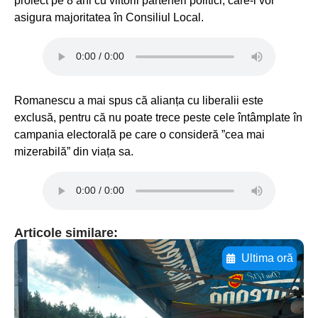
proiect pe 8 ani cu viitorii parteneri politici, care-i vor
asigura majoritatea în Consiliul Local.
Romanescu a mai spus că alianța cu liberalii este
exclusă, pentru că nu poate trece peste cele întâmplate în
campania electorală pe care o consideră ”cea mai
mizerabilă” din viața sa.
Articole similare:
Ultima oră
Adaugă aici textul pentru
subtitluAdaugă aici