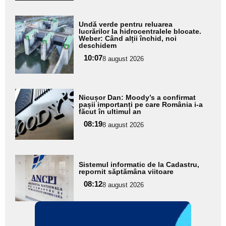
Adaugă
Undă verde pentru reluarea
aici textul
lucrărilor la hidrocentralele blocate.
Weber: Când alții închid, noi
pentru
deschidem
subtitlu
10:07
8 august 2026
Adaugă
Nicușor Dan: Moody’s a confirmat
aici textul
pașii importanți pe care România i-a
făcut în ultimul an
pentru
08:19
8 august 2026
subtitlu
Adaugă
Sistemul informatic de la Cadastru,
aici textul
repornit săptămâna viitoare
pentru
08:12
8 august 2026
subtitlu