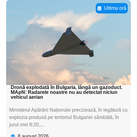
Ultima oră
Adaugă aici textul pentru
subtitluAdaugă aici
textul pentru
subtitluAdaugă aici
textul pentru
subtitluAdaugă aici
textul pentru subti
Dronă explodată în Bulgaria, lângă un gazoduct.
MApN: Radarele noastre nu au detectat niciun
vehicul aerian
Ministerul Apărării Naționale precizează, în legătură cu
explozia produsă pe teritoriul Bulgariei sâmbătă, în
jurul orei 8:20,...
8 august 2026