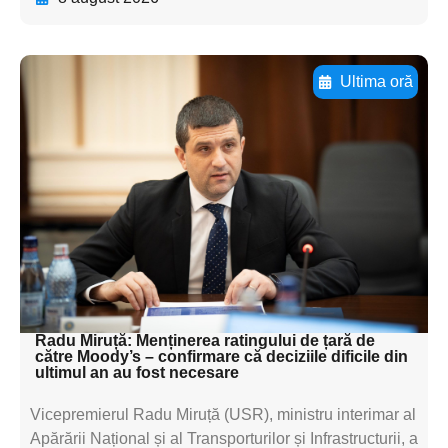
Ultima oră
Adaugă aici textul pentru
subtitluAdaugă aici
textul pentru
subtitluAdaugă aici
textul pentru
subtitluAdaugă aici
textul pentru subti
Radu Miruță: Menținerea ratingului de țară de
către Moody’s – confirmare că deciziile dificile din
ultimul an au fost necesare
Vicepremierul Radu Miruță (USR), ministru interimar al
Apărării Național și al Transporturilor și Infrastructurii, a