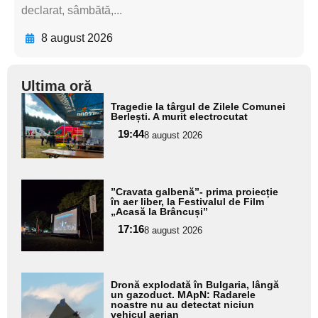
declarat, sâmbătă,...
8 august 2026
Ultima oră
Adaugă
Tragedie la târgul de Zilele Comunei
aici textul
Berlești. A murit electrocutat
pentru
19:44
8 august 2026
subtitlu
Adaugă
”Cravata galbenă”- prima proiecție
aici textul
în aer liber, la Festivalul de Film
„Acasă la Brâncuși”
pentru
17:16
8 august 2026
subtitlu
Adaugă
Dronă explodată în Bulgaria, lângă
aici textul
un gazoduct. MApN: Radarele
noastre nu au detectat niciun
pentru
vehicul aerian