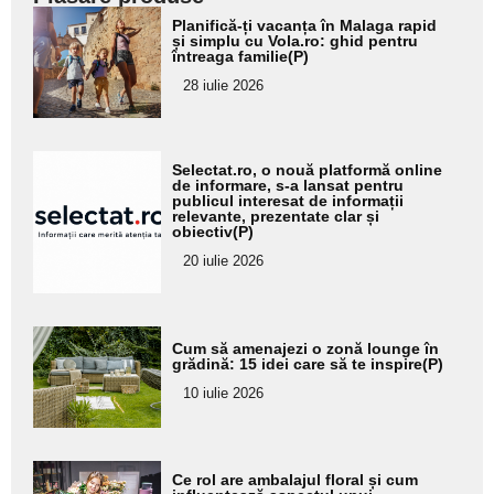
Adaugă
Planifică-ți vacanța în Malaga rapid
aici textul
și simplu cu Vola.ro: ghid pentru
întreaga familie(P)
pentru
28 iulie 2026
subtitlu
Adaugă
Selectat.ro, o nouă platformă online
aici textul
de informare, s-a lansat pentru
publicul interesat de informații
pentru
relevante, prezentate clar și
obiectiv(P)
subtitlu
20 iulie 2026
Adaugă
Cum să amenajezi o zonă lounge în
aici textul
grădină: 15 idei care să te inspire(P)
pentru
10 iulie 2026
subtitlu
Adaugă
Ce rol are ambalajul floral și cum