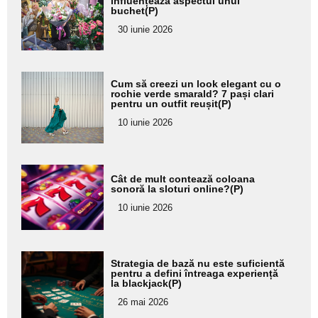
aici textul
influențează aspectul unui
buchet(P)
pentru
30 iunie 2026
subtitlu
Adaugă
Cum să creezi un look elegant cu o
aici textul
rochie verde smarald? 7 pași clari
pentru un outfit reușit(P)
pentru
10 iunie 2026
subtitlu
Adaugă
Cât de mult contează coloana
aici textul
sonoră la sloturi online?(P)
pentru
10 iunie 2026
subtitlu
Adaugă
Strategia de bază nu este suficientă
aici textul
pentru a defini întreaga experiență
la blackjack(P)
pentru
26 mai 2026
subtitlu