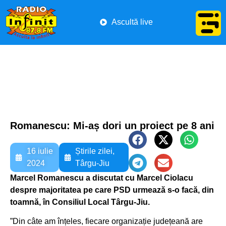
Ascultă live
Romanescu: Mi-aș dori un proiect pe 8 ani
16 iulie
Știrile zilei
,
2024
Târgu-Jiu
Marcel Romanescu a discutat cu Marcel Ciolacu
despre majoritatea pe care PSD urmează s-o facă, din
toamnă, în Consiliul Local Târgu-Jiu.
”Din câte am înțeles, fiecare organizație județeană are