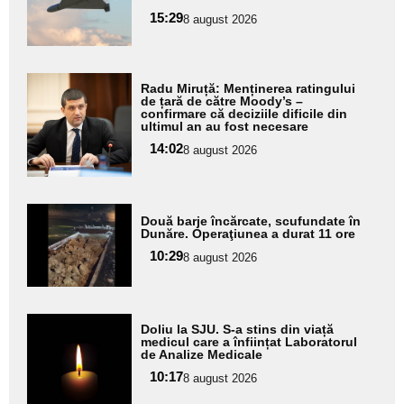
subtitlu
15:29
8 august 2026
Adaugă
Radu Miruță: Menținerea ratingului
aici textul
de țară de către Moody’s –
confirmare că deciziile dificile din
pentru
ultimul an au fost necesare
subtitlu
14:02
8 august 2026
Adaugă
Două barje încărcate, scufundate în
aici textul
Dunăre. Operaţiunea a durat 11 ore
pentru
10:29
8 august 2026
subtitlu
Adaugă
Doliu la SJU. S-a stins din viață
aici textul
medicul care a înființat Laboratorul
de Analize Medicale
pentru
10:17
8 august 2026
subtitlu