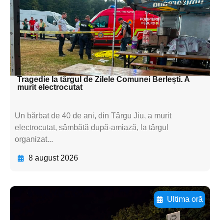
subtitluAdaugă aici
textul pentru
subtitluAdaugă aici
textul pentru subti
Tragedie la târgul de Zilele Comunei Berlești. A
murit electrocutat
Un bărbat de 40 de ani, din Târgu Jiu, a murit
electrocutat, sâmbătă după-amiază, la târgul
organizat...
8 august 2026
Ultima oră
Adaugă aici textul pentru