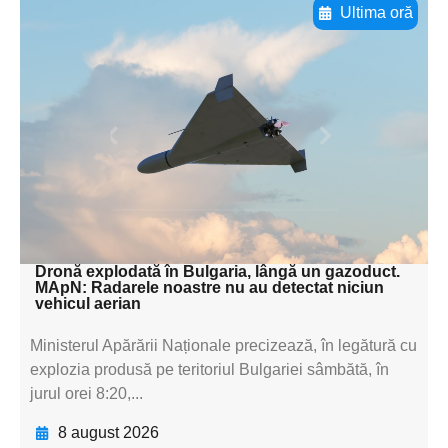
Ultima oră
Adaugă aici textul pentru
subtitluAdaugă aici
textul pentru
subtitluAdaugă aici
textul pentru
subtitluAdaugă aici
textul pentru subti
Dronă explodată în Bulgaria, lângă un gazoduct.
MApN: Radarele noastre nu au detectat niciun
vehicul aerian
Ministerul Apărării Naționale precizează, în legătură cu
explozia produsă pe teritoriul Bulgariei sâmbătă, în
jurul orei 8:20,...
8 august 2026