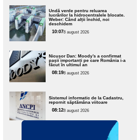
Adaugă
Undă verde pentru reluarea
aici textul
lucrărilor la hidrocentralele blocate.
Weber: Când alții închid, noi
pentru
deschidem
subtitlu
10:07
8 august 2026
Adaugă
Nicușor Dan: Moody’s a confirmat
aici textul
pașii importanți pe care România i-a
făcut în ultimul an
pentru
08:19
8 august 2026
subtitlu
Adaugă
Sistemul informatic de la Cadastru,
aici textul
repornit săptămâna viitoare
pentru
08:12
8 august 2026
subtitlu