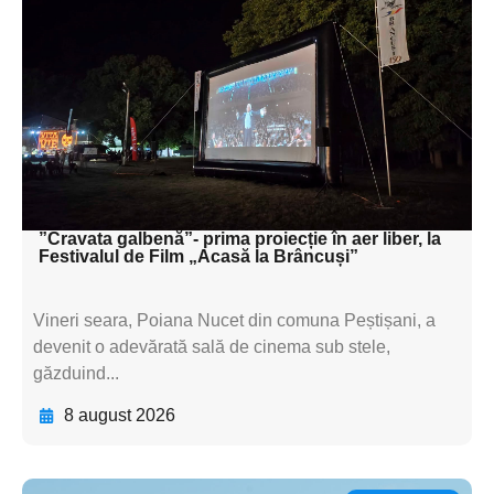
subtitluAdaugă aici
textul pentru
subtitluAdaugă aici
textul pentru
subtitluAdaugă aici
textul pentru subti
”Cravata galbenă”- prima proiecție în aer liber, la
Festivalul de Film „Acasă la Brâncuși”
Vineri seara, Poiana Nucet din comuna Peștișani, a
devenit o adevărată sală de cinema sub stele,
găzduind...
8 august 2026