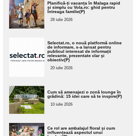
Adaugă
Planifică-ți vacanța în Malaga rapid
aici textul
și simplu cu Vola.ro: ghid pentru
întreaga familie(P)
pentru
28 iulie 2026
subtitlu
Adaugă
Selectat.ro, o nouă platformă online
aici textul
de informare, s-a lansat pentru
publicul interesat de informații
pentru
relevante, prezentate clar și
obiectiv(P)
subtitlu
20 iulie 2026
Adaugă
Cum să amenajezi o zonă lounge în
aici textul
grădină: 15 idei care să te inspire(P)
pentru
10 iulie 2026
subtitlu
Adaugă
Ce rol are ambalajul floral și cum
aici textul
influențează aspectul unui