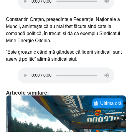
Constantin Crețan, președintele Federației Naționale a
Muncii, amintește că au mai fost făcute sindicate la
comandă politică, în trecut, și dă ca exemplu Sindicatul
Mine Energie Oltenia.
”Este groaznic când mă gândesc că liderii sindicali sunt
aserviți politic” afirmă sindicalistul.
Articole similare:
Ultima oră
Adaugă aici textul pentru
subtitluAdaugă aici
textul pentru