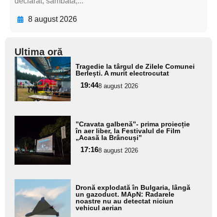
declarat, sâmbătă,...
8 august 2026
Ultima oră
Adaugă
Tragedie la târgul de Zilele Comunei
aici textul
Berlești. A murit electrocutat
pentru
19:44
8 august 2026
subtitlu
Adaugă
”Cravata galbenă”- prima proiecție
aici textul
în aer liber, la Festivalul de Film
„Acasă la Brâncuși”
pentru
17:16
8 august 2026
subtitlu
Adaugă
Dronă explodată în Bulgaria, lângă
aici textul
un gazoduct. MApN: Radarele
noastre nu au detectat niciun
pentru
vehicul aerian