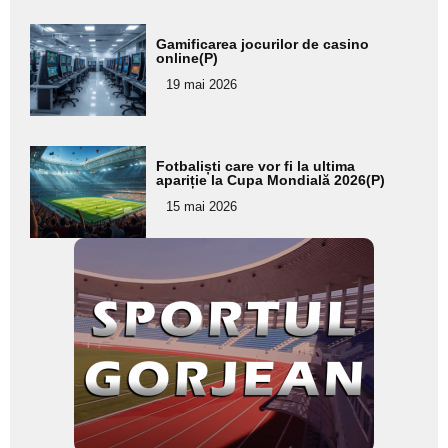
Adaugă
Gamificarea jocurilor de casino
aici textul
online(P)
pentru
19 mai 2026
subtitlu
Adaugă
Fotbaliști care vor fi la ultima
aici textul
apariție la Cupa Mondială 2026(P)
pentru
15 mai 2026
subtitlu