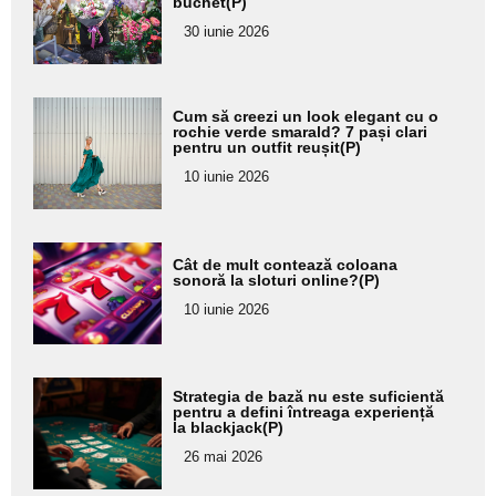
buchet(P)
pentru
30 iunie 2026
subtitlu
Adaugă
Cum să creezi un look elegant cu o
aici textul
rochie verde smarald? 7 pași clari
pentru un outfit reușit(P)
pentru
10 iunie 2026
subtitlu
Adaugă
Cât de mult contează coloana
aici textul
sonoră la sloturi online?(P)
pentru
10 iunie 2026
subtitlu
Adaugă
Strategia de bază nu este suficientă
aici textul
pentru a defini întreaga experiență
la blackjack(P)
pentru
26 mai 2026
subtitlu