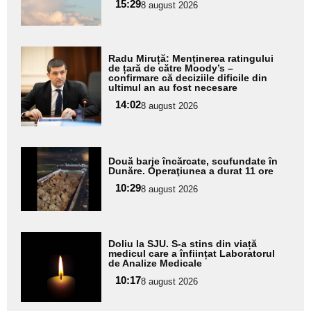
subtitlu
15:29
8 august 2026
Adaugă
Radu Miruță: Menținerea ratingului
aici textul
de țară de către Moody’s –
confirmare că deciziile dificile din
pentru
ultimul an au fost necesare
subtitlu
14:02
8 august 2026
Adaugă
Două barje încărcate, scufundate în
aici textul
Dunăre. Operaţiunea a durat 11 ore
pentru
10:29
8 august 2026
subtitlu
Adaugă
Doliu la SJU. S-a stins din viață
aici textul
medicul care a înființat Laboratorul
de Analize Medicale
pentru
10:17
8 august 2026
subtitlu