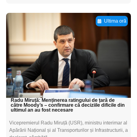
Ultima oră
Adaugă aici textul pentru
subtitluAdaugă aici
textul pentru
subtitluAdaugă aici
textul pentru
subtitluAdaugă aici
textul pentru subti
Radu Miruță: Menținerea ratingului de țară de
către Moody’s – confirmare că deciziile dificile din
ultimul an au fost necesare
Vicepremierul Radu Miruță (USR), ministru interimar al
Apărării Național și al Transporturilor și Infrastructurii, a