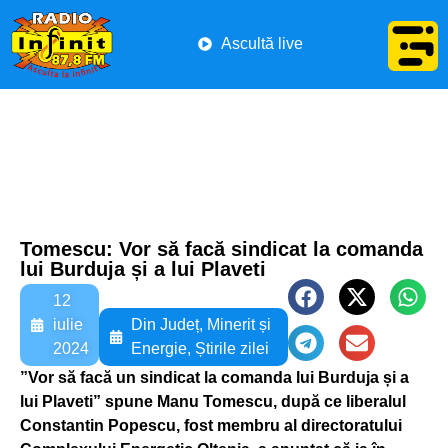
Ascultă live
Tomescu: Vor să facă sindicat la comanda
lui Burduja și a lui Plaveti
12
iulie
Din Județ
,
Minerit și
2024
Energie
,
Știrile zilei
”Vor să facă un sindicat la comanda lui Burduja și a
lui Plaveti” spune Manu Tomescu, după ce liberalul
Constantin Popescu, fost membru al directoratului