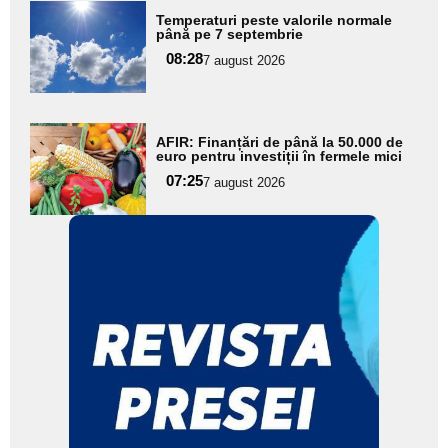
Adaugă
Temperaturi peste valorile normale
aici textul
până pe 7 septembrie
pentru
08:28
7 august 2026
subtitlu
Adaugă
AFIR: Finanțări de până la 50.000 de
aici textul
euro pentru investiții în fermele mici
pentru
07:25
7 august 2026
subtitlu