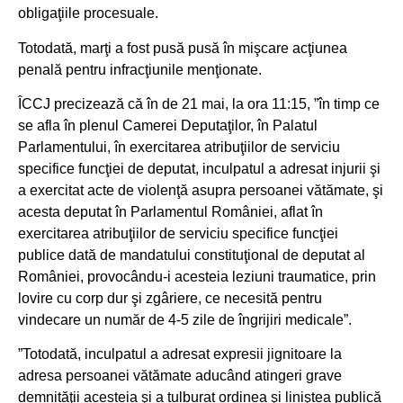
obligaţiile procesuale.
Totodată, marţi a fost pusă pusă în mişcare acţiunea
penală pentru infracţiunile menţionate.
ÎCCJ precizează că în de 21 mai, la ora 11:15, ”în timp ce
se afla în plenul Camerei Deputaţilor, în Palatul
Parlamentului, în exercitarea atribuţiilor de serviciu
specifice funcţiei de deputat, inculpatul a adresat injurii şi
a exercitat acte de violenţă asupra persoanei vătămate, şi
acesta deputat în Parlamentul României, aflat în
exercitarea atribuţiilor de serviciu specifice funcţiei
publice dată de mandatului constituţional de deputat al
României, provocându-i acesteia leziuni traumatice, prin
lovire cu corp dur şi zgâriere, ce necesită pentru
vindecare un număr de 4-5 zile de îngrijiri medicale”.
”Totodată, inculpatul a adresat expresii jignitoare la
adresa persoanei vătămate aducând atingeri grave
demnităţii acesteia şi a tulburat ordinea şi liniştea publică