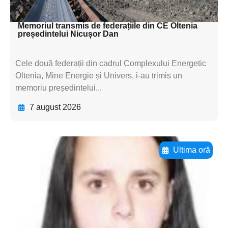
textul pentru subti
Memoriul transmis de federațiile din CE Oltenia
președintelui Nicușor Dan
Cele două federații din cadrul Complexului Energetic
Oltenia, Mine Energie și Univers, i-au trimis un
memoriu președintelui...
7 august 2026
Ultima oră
Adaugă aici textul pentru
subtitluAdaugă aici
textul pentru
subtitluAdaugă aici