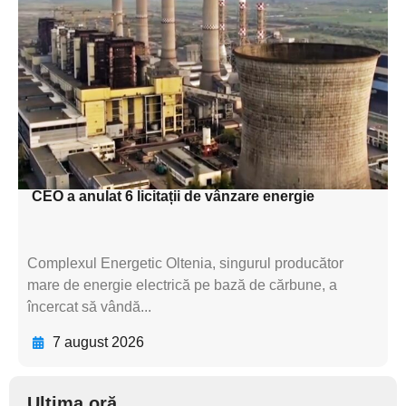
subtitluAdaugă aici
textul pentru
subtitluAdaugă aici
textul pentru
subtitluAdaugă aici
textul pentru subti
CEO a anulat 6 licitații de vânzare energie
Complexul Energetic Oltenia, singurul producător
mare de energie electrică pe bază de cărbune, a
încercat să vândă...
7 august 2026
Ultima oră