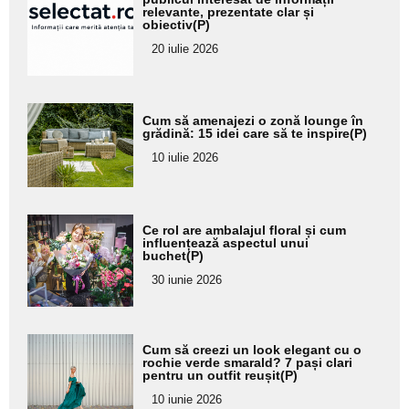
pentru
relevante, prezentate clar și
obiectiv(P)
subtitlu
20 iulie 2026
Adaugă
Cum să amenajezi o zonă lounge în
aici textul
grădină: 15 idei care să te inspire(P)
pentru
10 iulie 2026
subtitlu
Adaugă
Ce rol are ambalajul floral și cum
aici textul
influențează aspectul unui
buchet(P)
pentru
30 iunie 2026
subtitlu
Adaugă
Cum să creezi un look elegant cu o
aici textul
rochie verde smarald? 7 pași clari
pentru un outfit reușit(P)
pentru
10 iunie 2026
subtitlu