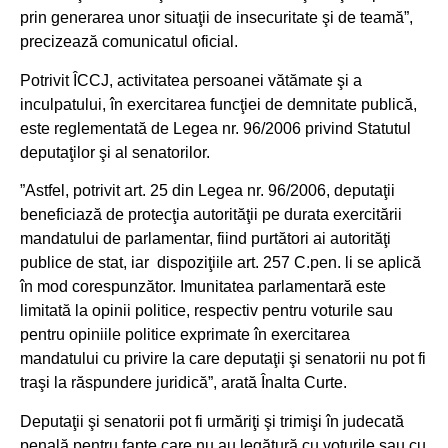
prin generarea unor situaţii de insecuritate şi de teamă”,
precizează comunicatul oficial.
Potrivit ÎCCJ, activitatea persoanei vătămate şi a
inculpatului, în exercitarea funcţiei de demnitate publică,
este reglementată de Legea nr. 96/2006 privind Statutul
deputaţilor şi al senatorilor.
”Astfel, potrivit art. 25 din Legea nr. 96/2006, deputaţii
beneficiază de protecţia autorităţii pe durata exercitării
mandatului de parlamentar, fiind purtători ai autorităţi
publice de stat, iar dispoziţiile art. 257 C.pen. li se aplică
în mod corespunzător. Imunitatea parlamentară este
limitată la opinii politice, respectiv pentru voturile sau
pentru opiniile politice exprimate în exercitarea
mandatului cu privire la care deputaţii şi senatorii nu pot fi
traşi la răspundere juridică”, arată Înalta Curte.
Deputaţii şi senatorii pot fi urmăriţi şi trimişi în judecată
penală pentru fapte care nu au legătură cu voturile sau cu