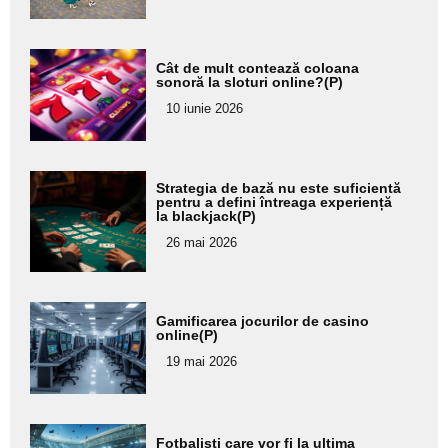
Adaugă
Cât de mult contează coloana
aici textul
sonoră la sloturi online?(P)
pentru
10 iunie 2026
subtitlu
Adaugă
Strategia de bază nu este suficientă
aici textul
pentru a defini întreaga experiență
la blackjack(P)
pentru
26 mai 2026
subtitlu
Adaugă
Gamificarea jocurilor de casino
aici textul
online(P)
pentru
19 mai 2026
subtitlu
Adaugă
Fotbaliști care vor fi la ultima