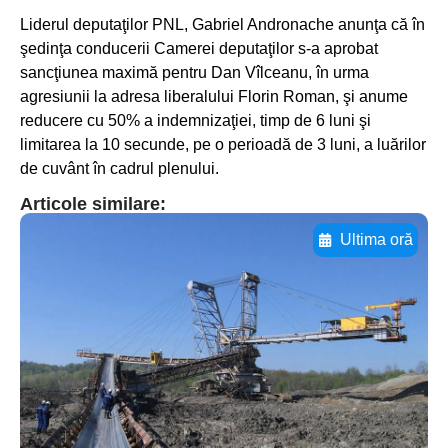
Liderul deputaţilor PNL, Gabriel Andronache anunţa că în
şedinţa conducerii Camerei deputaţilor s-a aprobat
sancţiunea maximă pentru Dan Vîlceanu, în urma
agresiunii la adresa liberalului Florin Roman, şi anume
reducere cu 50% a indemnizaţiei, timp de 6 luni şi
limitarea la 10 secunde, pe o perioadă de 3 luni, a luărilor
de cuvânt în cadrul plenului.
Articole similare:
Ultima oră
Adaugă aici textul pentru
subtitluAdaugă aici
textul pentru
subtitluAdaugă aici
textul pentru
subtitluAdaugă aici