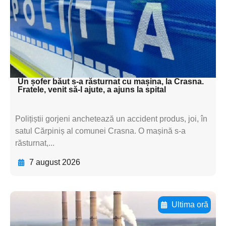
subtitluAdaugă aici
textul pentru
subtitluAdaugă aici
textul pentru subti
Un șofer băut s-a răsturnat cu mașina, la Crasna.
Fratele, venit să-l ajute, a ajuns la spital
Polițiștii gorjeni anchetează un accident produs, joi, în
satul Cărpiniș al comunei Crasna. O mașină s-a
răsturnat,...
7 august 2026
Ultima oră
Adaugă aici textul pentru