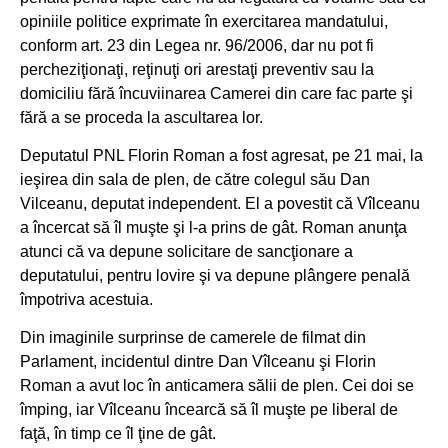
opiniile politice exprimate în exercitarea mandatului,
conform art. 23 din Legea nr. 96/2006, dar nu pot fi
percheziţionaţi, reţinuţi ori arestaţi preventiv sau la
domiciliu fără încuviinarea Camerei din care fac parte şi
fără a se proceda la ascultarea lor.
Deputatul PNL Florin Roman a fost agresat, pe 21 mai, la
ieşirea din sala de plen, de către colegul său Dan
Vilceanu, deputat independent. El a povestit că Vîlceanu
a încercat să îl muşte şi l-a prins de gât. Roman anunţa
atunci că va depune solicitare de sancţionare a
deputatului, pentru lovire şi va depune plângere penală
împotriva acestuia.
Din imaginile surprinse de camerele de filmat din
Parlament, incidentul dintre Dan Vîlceanu şi Florin
Roman a avut loc în anticamera sălii de plen. Cei doi se
împing, iar Vîlceanu încearcă să îl muşte pe liberal de
faţă, în timp ce îl ţine de gât.