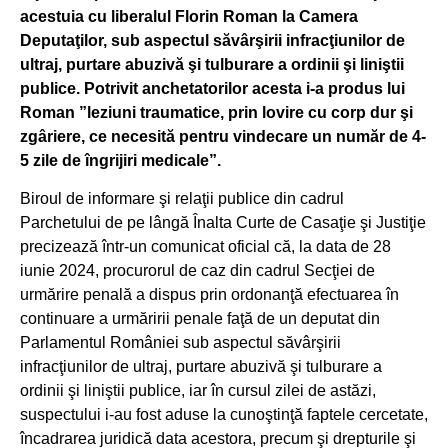
acestuia cu liberalul Florin Roman la Camera
Deputaţilor, sub aspectul săvârşirii infracţiunilor de
ultraj, purtare abuzivă şi tulburare a ordinii şi liniştii
publice. Potrivit anchetatorilor acesta i-a produs lui
Roman ”leziuni traumatice, prin lovire cu corp dur şi
zgâriere, ce necesită pentru vindecare un număr de 4-
5 zile de îngrijiri medicale”.
Biroul de informare şi relaţii publice din cadrul
Parchetului de pe lângă Înalta Curte de Casaţie şi Justiţie
precizează într-un comunicat oficial că, la data de 28
iunie 2024, procurorul de caz din cadrul Secţiei de
urmărire penală a dispus prin ordonanţă efectuarea în
continuare a urmăririi penale faţă de un deputat din
Parlamentul României sub aspectul săvârşirii
infracţiunilor de ultraj, purtare abuzivă şi tulburare a
ordinii şi liniştii publice, iar în cursul zilei de astăzi,
suspectului i-au fost aduse la cunoştinţă faptele cercetate,
încadrarea juridică data acestora, precum şi drepturile şi