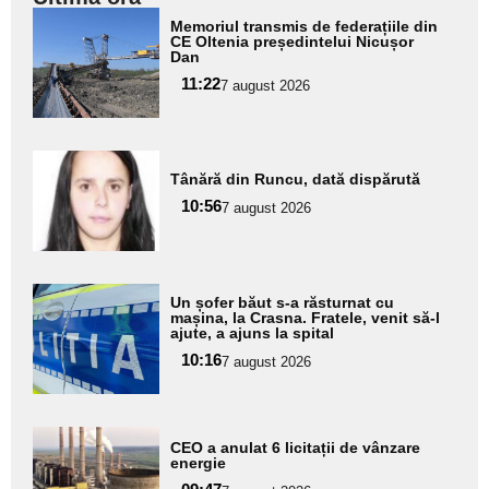
Adaugă
Memoriul transmis de federațiile din
aici textul
CE Oltenia președintelui Nicușor
Dan
pentru
11:22
7 august 2026
subtitlu
Adaugă
Tânără din Runcu, dată dispărută
aici textul
10:56
pentru
7 august 2026
subtitlu
Adaugă
Un șofer băut s-a răsturnat cu
aici textul
mașina, la Crasna. Fratele, venit să-l
ajute, a ajuns la spital
pentru
10:16
7 august 2026
subtitlu
Adaugă
CEO a anulat 6 licitații de vânzare
aici textul
energie
pentru