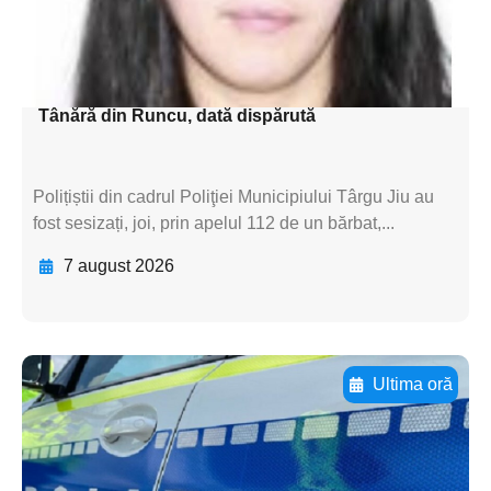
textul pentru
subtitluAdaugă aici
textul pentru subti
Tânără din Runcu, dată dispărută
Polițiștii din cadrul Poliţiei Municipiului Târgu Jiu au
fost sesizați, joi, prin apelul 112 de un bărbat,...
7 august 2026
Ultima oră
Adaugă aici textul pentru
subtitluAdaugă aici
textul pentru