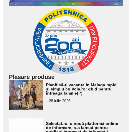
Plasare produse
Adaugă
Planifică-ți vacanța în Malaga rapid
aici textul
și simplu cu Vola.ro: ghid pentru
întreaga familie(P)
pentru
28 iulie 2026
subtitlu
Adaugă
Selectat.ro, o nouă platformă online
aici textul
de informare, s-a lansat pentru
publicul interesat de informații