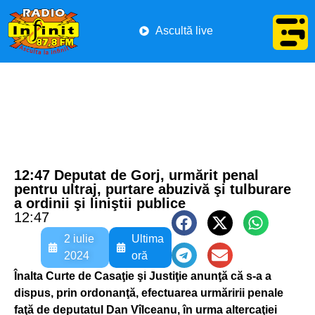
Ascultă live
12:47 Deputat de Gorj, urmărit penal
pentru ultraj, purtare abuzivă şi tulburare
a ordinii şi liniştii publice
12:47
2 iulie
Ultima
2024
oră
Înalta Curte de Casaţie şi Justiţie anunţă că s-a a
dispus, prin ordonanţă, efectuarea urmăririi penale
faţă de deputatul Dan Vîlceanu, în urma altercaţiei