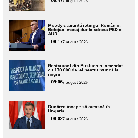
09:47
7 august 2026
subtitlu
Adaugă
Moody’s anunță ratingul României.
aici textul
Bolojan, mesaj dur la adresa PSD și
AUR
pentru
09:17
7 august 2026
subtitlu
Adaugă
Restaurant din Bustuchin, amendat
aici textul
cu 170.000 de lei pentru muncă la
negru
pentru
09:06
7 august 2026
subtitlu
Adaugă
Dunărea începe să crească în
aici textul
Ungaria
pentru
09:02
7 august 2026
subtitlu