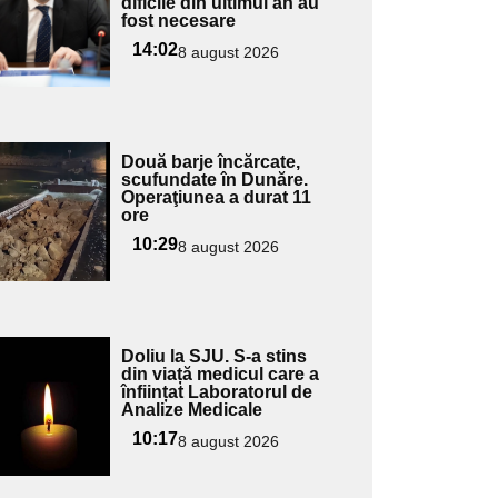
ubtitlu
dificile din ultimul an au
fost necesare
14:02
8 august 2026
Adaugă
Două barje încărcate,
ici textul
scufundate în Dunăre.
Operaţiunea a durat 11
pentru
ore
ubtitlu
10:29
8 august 2026
Adaugă
Doliu la SJU. S-a stins
ici textul
din viață medicul care a
înființat Laboratorul de
pentru
Analize Medicale
ubtitlu
10:17
8 august 2026