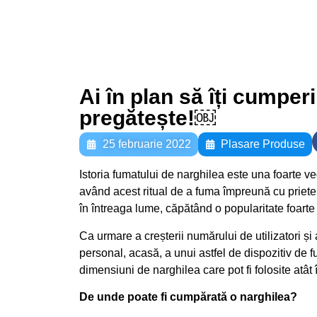
Ai în plan să îți cumper
pregătește!￼
25 februarie 2022
Plasare Produse
Istoria fumatului de narghilea este una foarte v
având acest ritual de a fuma împreună cu prieten
în întreaga lume, căpătând o popularitate foarte 
Ca urmare a creșterii numărului de utilizatori și
personal, acasă, a unui astfel de dispozitiv de 
dimensiuni de narghilea care pot fi folosite atât 
De unde poate fi cumpărată o narghilea?