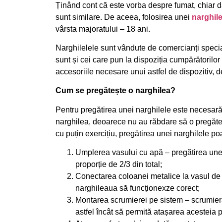
Ținând cont că este vorba despre fumat, chiar d
sunt similare. De aceea, folosirea unei
narghile
vârsta majoratului – 18 ani.
Narghilelele sunt vândute de comercianți speciali
sunt și cei care pun la dispoziția cumpărătorilor
accesoriile necesare unui astfel de dispozitiv, d
Cum se pregătește o narghilea?
Pentru pregătirea unei narghilele este necesar
narghilea, deoarece nu au răbdare să o pregăte
cu puțin exercițiu, pregătirea unei narghilele poat
Umplerea vasului cu apă – pregătirea unei
proporție de 2/3 din total;
Conectarea coloanei metalice la vasul de 
narghileaua să funcționexze corect;
Montarea scrumierei pe sistem – scrumiera
astfel încât să permită atașarea acesteia 