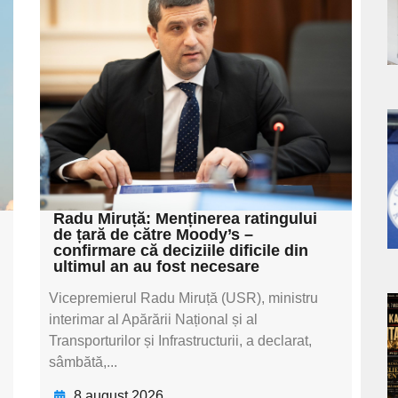
pentru
s
subtitluAdaugă aici
textul pentru
subtitluAdaugă aici
textul pentru
a
subtitluAdaugă aici
s
textul pentru subti
Radu Miruță: Menținerea ratingului
de țară de către Moody’s –
confirmare că deciziile dificile din
ultimul an au fost necesare
Vicepremierul Radu Miruță (USR), ministru
interimar al Apărării Național și al
a
Transporturilor și Infrastructurii, a declarat,
s
sâmbătă,...
8 august 2026