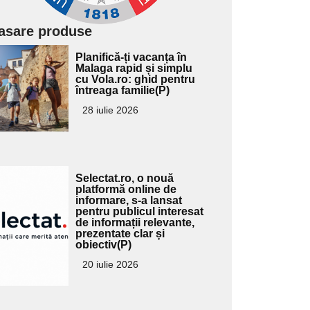
asare produse
Adaugă
Planifică-ți vacanța în
ici textul
Malaga rapid și simplu
cu Vola.ro: ghid pentru
pentru
întreaga familie(P)
ubtitlu
28 iulie 2026
Adaugă
Selectat.ro, o nouă
ici textul
platformă online de
informare, s-a lansat
pentru
pentru publicul interesat
ubtitlu
de informații relevante,
prezentate clar și
obiectiv(P)
20 iulie 2026