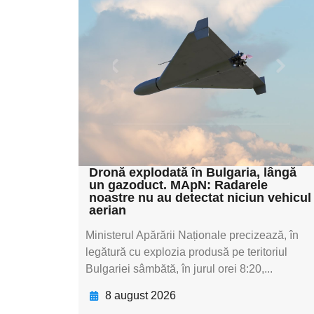
pentru
subtitluAdaugă aici
textul pentru
subtitluAdaugă aici
textul pentru
subtitluAdaugă aici
textul pentru subti
Dronă explodată în Bulgaria, lângă
un gazoduct. MApN: Radarele
noastre nu au detectat niciun vehicul
aerian
Ministerul Apărării Naționale precizează, în
legătură cu explozia produsă pe teritoriul
Bulgariei sâmbătă, în jurul orei 8:20,...
8 august 2026