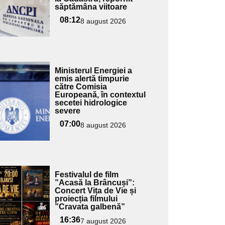
săptămâna viitoare
pentru
ubtitlu
08:12
8 august 2026
Adaugă
Ministerul Energiei a
ici textul
emis alertă timpurie
către Comisia
pentru
Europeană, în contextul
ubtitlu
secetei hidrologice
severe
07:00
8 august 2026
Adaugă
Festivalul de film
ici textul
”Acasă la Brâncuși”:
Concert Vița de Vie și
pentru
proiecția filmului
ubtitlu
”Cravata galbenă”
16:36
7 august 2026