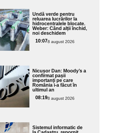
Adaugă
Undă verde pentru
ici textul
reluarea lucrărilor la
hidrocentralele blocate.
pentru
Weber: Când alții închid,
ubtitlu
noi deschidem
10:07
8 august 2026
Adaugă
Nicușor Dan: Moody’s a
ici textul
confirmat pașii
importanți pe care
pentru
România i-a făcut în
ubtitlu
ultimul an
08:19
8 august 2026
Adaugă
Sistemul informatic de
ici textul
la Cadastru, repornit