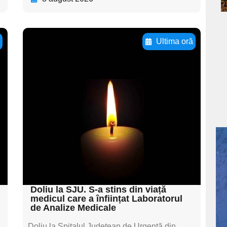
ă
Ultima oră
Adaugă aici textul
pentru
subtitluAdaugă aici
textul pentru
subtitluAdaugă aici
textul pentru
subtitluAdaugă aici
textul pentru subti
Doliu la SJU. S-a stins din viață
medicul care a înființat Laboratorul
de Analize Medicale
Doliu la Spitalul Județean de Urgență din