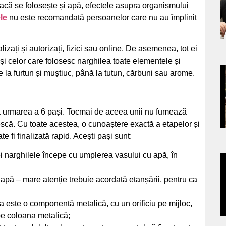
s
acă se folosește și apă, efectele asupra organismului
le
nu este recomandată persoanelor care nu au împlinit
zați și autorizați, fizici sau online. De asemenea, tot ei
 și celor care folosesc narghilea toate elementele și
e la furtun și muștiuc, până la tutun, cărbuni sau arome.
a
s
ă urmarea a 6 pași. Tocmai de aceea unii nu fumează
scă. Cu toate acestea, o cunoaștere exactă a etapelor și
e fi finalizată rapid. Acești pași sunt:
 narghilele începe cu umplerea vasului cu apă, în
a
apă – mare atenție trebuie acordată etanșării, pentru ca
s
 este o componentă metalică, cu un orificiu pe mijloc,
pe coloana metalică;