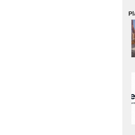
Pl
a
s
a
s