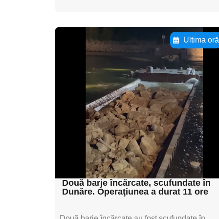
Ultima or
Adaugă aici textul
pentru
subtitluAdaugă aici
textul pentru
subtitluAdaugă aici
textul pentru
subtitluAdaugă aici
textul pentru subti
Două barje încărcate, scufundate în
Dunăre. Operaţiunea a durat 11 ore
Două barje încărcate au fost scufundate în