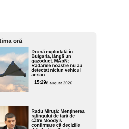
tima oră
Adaugă
Dronă explodată în
ici textul
Bulgaria, lângă un
gazoduct. MApN:
pentru
Radarele noastre nu au
ubtitlu
detectat niciun vehicul
aerian
15:29
8 august 2026
Adaugă
Radu Miruță: Menținerea
ici textul
ratingului de țară de
către Moody’s –
pentru
confirmare că deciziile