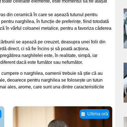
 toate celelalte elemente, este momentul să fie atașat
vas din ceramică în care se așează tutunul pentru
a
entru narghilea, în funcție de preferințe, fiind totodată
ză în vârful coloanei metalice, pentru a favoriza căderea
s
 cărbunii se așează pe creuzet, deasupra unei folii din
dă direct, ci să fie încins și să poată acționa.
regătirea narghilelei este, în realitate, simpă, iar
indiferent dacă este fumător sau nefumător.
a
i cumpere o narghilea, oamenii trebuie să știe că au
le, deoarece pentru narghilea se folosește un tutun
s
mai ales, arome, care sunt una dintre caracterisiticile
ă
Ultima oră
Adaugă aici textul
a