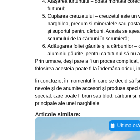
Atașarea furtunului – odată montate corect
furtunul;
Cuplarea creuzetului – creuzetul este un 
narghilea, precum și mineralele sau pasta p
și suportul pentru cărbuni. Acesta se așea
scrumului de la cărbuni în scrumieră;
Adăugarea foliei găurite și a cărbunilor –
aluminiu găurite, pentru ca tutunul să nu ar
Prin urmare, deși pare a fi un proces complicat, p
folosirea acesteia poate fi la îndemâna oricui, 
În concluzie, în momentul în care se decid să îș
nevoie și de anumite accesori și produse specia
special, care poate fi brun sau blod, cărbuni și, 
principale ale unei narghilele.
Articole similare:
Ultima or
Adaugă aici textul