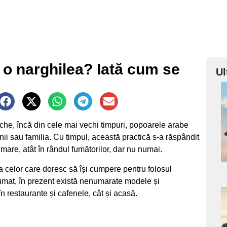
i o narghilea? Iată cum se
Ul
a
s
eche, încă din cele mai vechi timpuri, popoarele arabe
ii sau familia. Cu timpul, această practică s-a răspândit
mare, atât în rândul fumătorilor, dar nu numai.
 a celor care doresc să își cumpere pentru folosul
fumat, în prezent există nenumarate modele și
în restaurante și cafenele, cât și acasă.
a